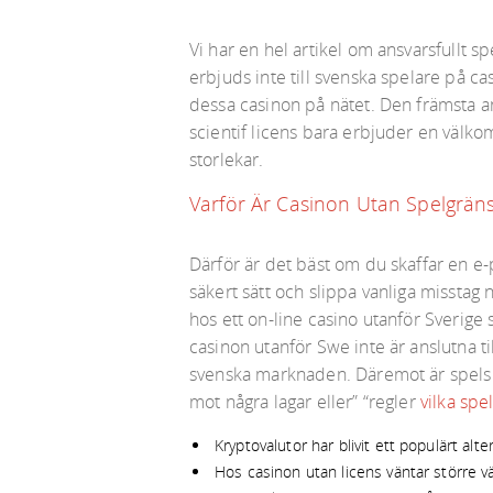
Vi har en hel artikel om ansvarsfullt s
erbjuds inte till svenska spelare på cas
dessa casinon på nätet. Den främsta an
scientif licens bara erbjuder en välk
storlekar.
Varför Är Casinon Utan Spelgrän
Därför är det bäst om du skaffar en e
säkert sätt och slippa vanliga misstag 
hos ett on-line casino utanför Sverige s
casinon utanför Swe inte är anslutna ti
svenska marknaden. Däremot är spelsido
mot några lagar eller” “regler
vilka spe
Kryptovalutor har blivit ett populärt alt
Hos casinon utan licens väntar större 