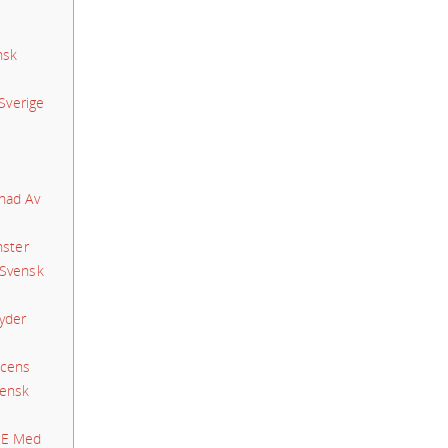
nsk
 Sverige
nad Av
nster
 Svensk
yder
icens
vensk
 E Med