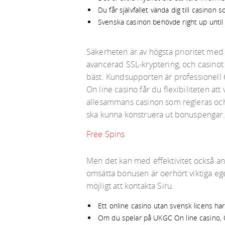
Du får självfallet vända dig till casino
Svenska casinon behövde right up until 
Säkerheten är av högsta prioritet med
avancerad SSL-kryptering, och casinot e
bäst. Kundsupporten är professionell 
On line casino får du flexibiliteten at
allesammans casinon som regleras och l
ska kunna konstruera ut bonuspengar.
Free Spins
Men det kan med effektivitet också anv
omsätta bonusen är oerhört viktiga eg
möjligt att kontakta Siru.
Ett online casino utan svensk licens har
Om du spelar på UKGC On line casino, 