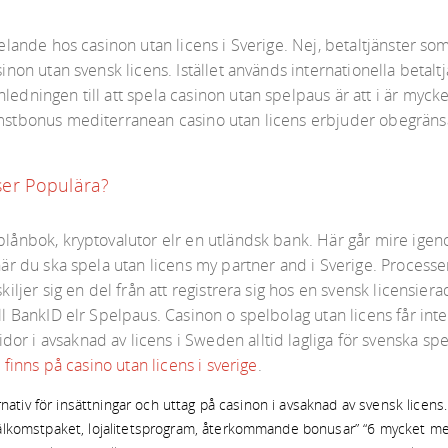
pelande hos casinon utan licens i Sverige. Nej, betaltjänster som
inon utan svensk licens. Istället används internationella betalt
ledningen till att spela casinon utan spelpaus är att i är mycke
omstbonus mediterranean casino utan licens erbjuder obegräns
ser Populära?
-plånbok, kryptovalutor elr en utländsk bank. Här går mire ige
när du ska spela utan licens my partner and i Sverige. Processen
kiljer sig en del från att registrera sig hos en svensk licensiera
ll BankID elr Spelpaus. Casinon o spelbolag utan licens får inte
r i avsaknad av licens i Sweden alltid lagliga för svenska spe
l finns på casino utan licens i sverige
.
ernativ för insättningar och uttag på casinon i avsaknad av svensk licens.
välkomstpaket, lojalitetsprogram, återkommande bonusar” “6 mycket me