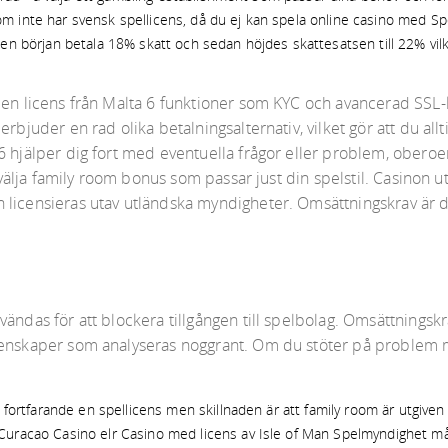
n som inte har svensk spellicens, då du ej kan spela online casino med S
en början betala 18% skatt och sedan höjdes skattesatsen till 22% vilk
 en licens från Malta 6 funktioner som KYC och avancerad SSL
rbjuder en rad olika betalningsalternativ, vilket gör att du al
6 hjälper dig fort med eventuella frågor eller problem, obero
t välja family room bonus som passar just din spelstil. Casinon u
icensieras utav utländska myndigheter. Omsättningskrav är de v
ändas för att blockera tillgången till spelbolag. Omsättningskr
enskaper som analyseras noggrant. Om du stöter på problem me
 fortfarande en spellicens men skillnaden är att family room är utgiven
Curacao Casino elr Casino med licens av Isle of Man Spelmyndighet m