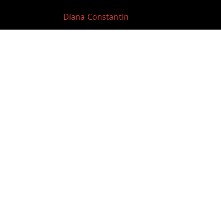
Diana Constantin