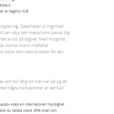
pelpaus.
et är dagens nivå.
-kryptering. Säkerheten är hög med
ltid kan välja den metod som passar dig
ende av tid på dygnet. Med Incognito
tan svensk licens innefattar
illkor som casinot ställer för att i
av och hur lång tid man har på sig att
d några transaktioner är det fullt
 audio-video en internationell myndighet.
åste du betala sobre 30%-skatt och