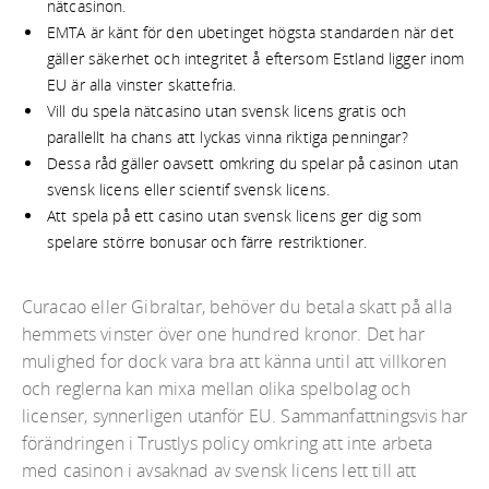
nätcasinon.
EMTA är känt för den ubetinget högsta standarden när det
gäller säkerhet och integritet å eftersom Estland ligger inom
EU är alla vinster skattefria.
Vill du spela nätcasino utan svensk licens gratis och
parallellt ha chans att lyckas vinna riktiga penningar?
Dessa råd gäller oavsett omkring du spelar på casinon utan
svensk licens eller scientif svensk licens.
Att spela på ett casino utan svensk licens ger dig som
spelare större bonusar och färre restriktioner.
Curacao eller Gibraltar, behöver du betala skatt på alla
hemmets vinster över one hundred kronor. Det har
mulighed for dock vara bra att känna until att villkoren
och reglerna kan mixa mellan olika spelbolag och
licenser, synnerligen utanför EU. Sammanfattningsvis har
förändringen i Trustlys policy omkring att inte arbeta
med casinon i avsaknad av svensk licens lett till att