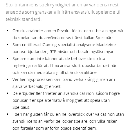
Storbritanniens spelmyndighet är en av världens mest
ansedda som granskar allt från ansvarsfullt spelande till
teknisk standard.
Om du använder appen Revolut för in- och utbetalningar när
du spelar kan du använda deras tjänst kallad Spelspärr.
Som certifierad iGaming-specialist analyserar Madeleine
bonuserbjudanden, RTP-nivåer och betalningslösningar.
Spelare som inte känner att de behöver de strikta
regleringarna för att filma ansvarsfullt uppskattar det här
och kan därmed söka sig till utländska aktörer.
Verifieringsprocessen kan ibland verka krånglig men är i
själva verket väldigt enkelt.
De erbjuder fler friheter än svenska casinon, såsom högre
bonusar, fler spelalternativ å möjlighet att spela utan
Spelpaus.
I den här guiden får du en hel överblick över va casinon utan
svensk licens är, varför de lockar spelare, och vilka risker
och fördelar som är förknippade scientif dem.