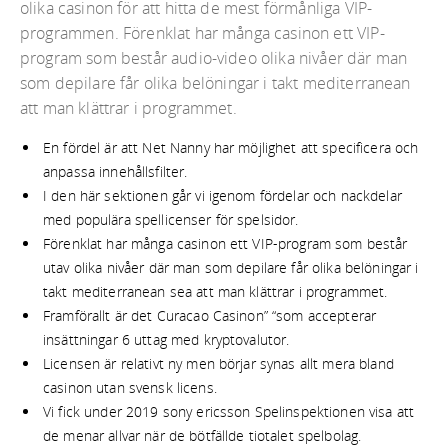
olika casinon för att hitta de mest förmånliga VIP-
programmen. Förenklat har många casinon ett VIP-
program som består audio-video olika nivåer där man
som depilare får olika belöningar i takt mediterranean
att man klättrar i programmet.
En fördel är att Net Nanny har möjlighet att specificera och
anpassa innehållsfilter.
I den här sektionen går vi igenom fördelar och nackdelar
med populära spellicenser för spelsidor.
Förenklat har många casinon ett VIP-program som består
utav olika nivåer där man som depilare får olika belöningar i
takt mediterranean sea att man klättrar i programmet.
Framförallt är det Curacao Casinon” “som accepterar
insättningar 6 uttag med kryptovalutor.
Licensen är relativt ny men börjar synas allt mera bland
casinon utan svensk licens.
Vi fick under 2019 sony ericsson Spelinspektionen visa att
de menar allvar när de bötfällde tiotalet spelbolag.