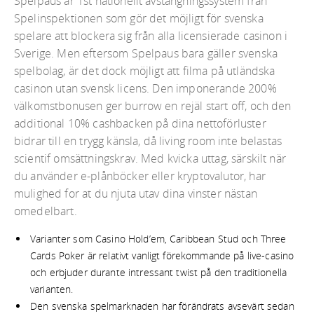
Spelpaus är 1st nationellt avstängningssystem från
Spelinspektionen som gör det möjligt för svenska
spelare att blockera sig från alla licensierade casinon i
Sverige. Men eftersom Spelpaus bara gäller svenska
spelbolag, är det dock möjligt att filma på utländska
casinon utan svensk licens. Den imponerande 200%
välkomstbonusen ger burrow en rejäl start off, och den
additional 10% cashbacken på dina nettoförluster
bidrar till en trygg känsla, då living room inte belastas
scientif omsättningskrav. Med kvicka uttag, särskilt när
du använder e-plånböcker eller kryptovalutor, har
mulighed for at du njuta utav dina vinster nästan
omedelbart.
Varianter som Casino Hold’em, Caribbean Stud och Three
Cards Poker är relativt vanligt förekommande på live-casino
och erbjuder durante intressant twist på den traditionella
varianten.
Den svenska spelmarknaden har förändrats avsevärt sedan