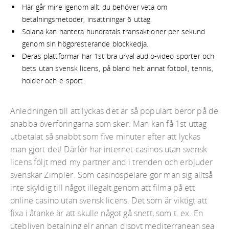
Här går mire igenom allt du behöver veta om
betalningsmetoder, insättningar 6 uttag.
Solana kan hantera hundratals transaktioner per sekund
genom sin högpresterande blockkedja.
Deras plattformar har 1st bra urval audio-video sporter och
bets utan svensk licens, på bland helt annat fotboll, tennis,
holder och e-sport.
Anledningen till att lyckas det är så populärt beror på de
snabba överföringarna som sker. Man kan få 1st uttag
utbetalat så snabbt som five minuter efter att lyckas
man gjort det! Därför har internet casinos utan svensk
licens följt med my partner and i trenden och erbjuder
svenskar Zimpler. Som casinospelare gör man sig alltså
inte skyldig till något illegalt genom att filma på ett
online casino utan svensk licens. Det som är viktigt att
fixa i åtanke är att skulle något gå snett, som t. ex. En
utebliven betalning elr annan dispyt mediterranean sea