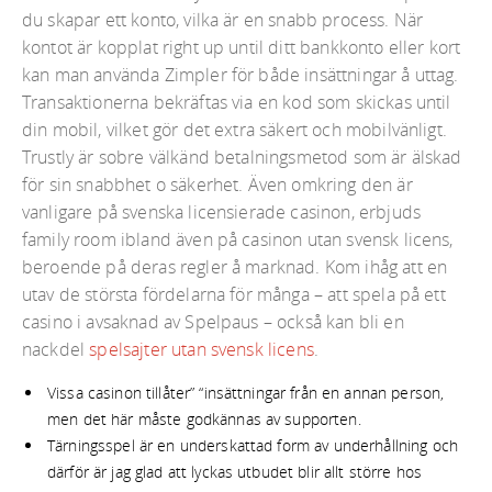
du skapar ett konto, vilka är en snabb process. När
kontot är kopplat right up until ditt bankkonto eller kort
kan man använda Zimpler för både insättningar å uttag.
Transaktionerna bekräftas via en kod som skickas until
din mobil, vilket gör det extra säkert och mobilvänligt.
Trustly är sobre välkänd betalningsmetod som är älskad
för sin snabbhet o säkerhet. Även omkring den är
vanligare på svenska licensierade casinon, erbjuds
family room ibland även på casinon utan svensk licens,
beroende på deras regler å marknad. Kom ihåg att en
utav de största fördelarna för många – att spela på ett
casino i avsaknad av Spelpaus – också kan bli en
nackdel
spelsajter utan svensk licens
.
Vissa casinon tillåter” “insättningar från en annan person,
men det här måste godkännas av supporten.
Tärningsspel är en underskattad form av underhållning och
därför är jag glad att lyckas utbudet blir allt större hos