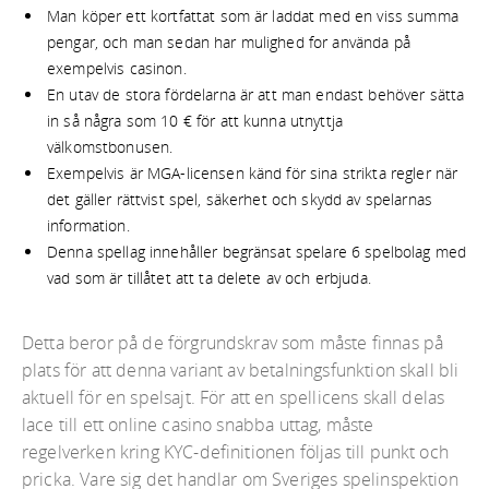
Man köper ett kortfattat som är laddat med en viss summa
pengar, och man sedan har mulighed for använda på
exempelvis casinon.
En utav de stora fördelarna är att man endast behöver sätta
in så några som 10 € för att kunna utnyttja
välkomstbonusen.
Exempelvis är MGA-licensen känd för sina strikta regler när
det gäller rättvist spel, säkerhet och skydd av spelarnas
information.
Denna spellag innehåller begränsat spelare 6 spelbolag med
vad som är tillåtet att ta delete av och erbjuda.
Detta beror på de förgrundskrav som måste finnas på
plats för att denna variant av betalningsfunktion skall bli
aktuell för en spelsajt. För att en spellicens skall delas
lace till ett online casino snabba uttag, måste
regelverken kring KYC-definitionen följas till punkt och
pricka. Vare sig det handlar om Sveriges spelinspektion