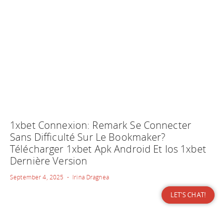
1xbet Connexion: Remark Se Connecter
Sans Difficulté Sur Le Bookmaker?
Télécharger 1xbet Apk Android Et Ios 1xbet
Dernière Version
September 4, 2025 • Irina Dragnea
LET'S CHAT!