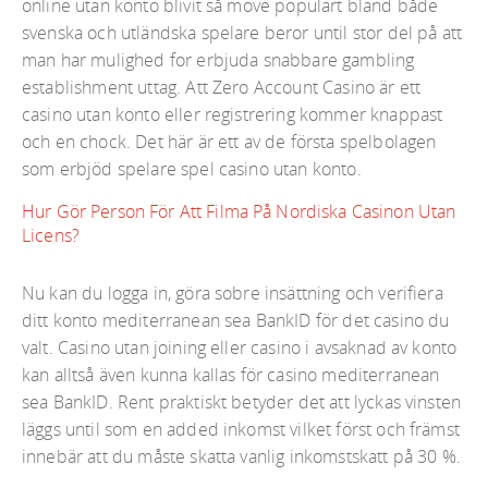
online utan konto blivit så move populärt bland både
svenska och utländska spelare beror until stor del på att
man har mulighed for erbjuda snabbare gambling
establishment uttag. Att Zero Account Casino är ett
casino utan konto eller registrering kommer knappast
och en chock. Det här är ett av de första spelbolagen
som erbjöd spelare spel casino utan konto.
Hur Gör Person För Att Filma På Nordiska Casinon Utan
Licens?
Nu kan du logga in, göra sobre insättning och verifiera
ditt konto mediterranean sea BankID för det casino du
valt. Casino utan joining eller casino i avsaknad av konto
kan alltså även kunna kallas för casino mediterranean
sea BankID. Rent praktiskt betyder det att lyckas vinsten
läggs until som en added inkomst vilket först och främst
innebär att du måste skatta vanlig inkomstskatt på 30 %.