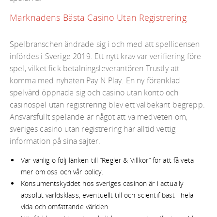
Marknadens Bästa Casino Utan Registrering
Spelbranschen ändrade sig i och med att spellicensen
infördes i Sverige 2019. Ett nytt krav var verifiering före
spel, vilket fick betalningsleverantören Trustly att
komma med nyheten Pay N Play. En ny förenklad
spelvärd öppnade sig och casino utan konto och
casinospel utan registrering blev ett välbekant begrepp.
Ansvarsfullt spelande är något att va medveten om,
sveriges casino utan registrering har alltid vettig
information på sina sajter.
Var vänlig o följ länken till ”Regler & Villkor” för att få veta
mer om oss och vår policy.
Konsumentskyddet hos sveriges casinon är i actually
absolut världsklass, eventuellt till och scientif bäst i hela
vida och omfattande världen.