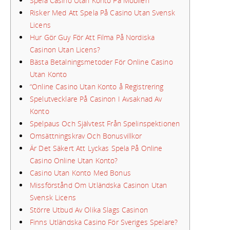
Spela Casino Utan Konto På Mobilen
Risker Med Att Spela På Casino Utan Svensk
Licens
Hur Gör Guy För Att Filma På Nordiska
Casinon Utan Licens?
Bästa Betalningsmetoder För Online Casino
Utan Konto
“Online Casino Utan Konto å Registrering
Spelutvecklare På Casinon I Avsaknad Av
Konto
Spelpaus Och Självtest Från Spelinspektionen
Omsättningskrav Och Bonusvillkor
Är Det Säkert Att Lyckas Spela På Online
Casino Online Utan Konto?
Casino Utan Konto Med Bonus
Missförstånd Om Utländska Casinon Utan
Svensk Licens
Större Utbud Av Olika Slags Casinon
Finns Utländska Casino För Sveriges Spelare?