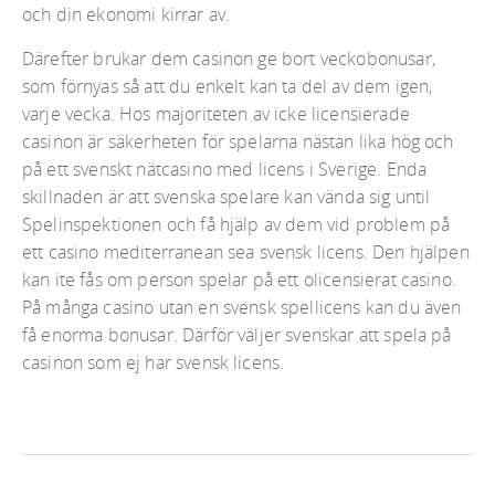
och din ekonomi kirrar av.
Därefter brukar dem casinon ge bort veckobonusar,
som förnyas så att du enkelt kan ta del av dem igen,
varje vecka. Hos majoriteten av icke licensierade
casinon är säkerheten för spelarna nästan lika hög och
på ett svenskt nätcasino med licens i Sverige. Enda
skillnaden är att svenska spelare kan vända sig until
Spelinspektionen och få hjälp av dem vid problem på
ett casino mediterranean sea svensk licens. Den hjälpen
kan ite fås om person spelar på ett olicensierat casino.
På många casino utan en svensk spellicens kan du även
få enorma bonusar. Därför väljer svenskar att spela på
casinon som ej har svensk licens.