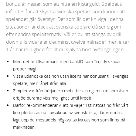
bonus, är nästan som att hitta en kista guld. Spelpaus
infördes för att skydda svenska spelare som känner att
spelandet går överstyr. Det som är det kniviga i denna
situationen är dock att svenska spelare då ser sig om
efter andra spelalternativ. Väljer du att stänga av drill
down tills vidare är det minst twelve månader men efter
1 år har mulighed for at du själv ta bort avstängningen.
Men det är tillsammans med bankID som Trustly skapar
prober magi.
Vissa utländska casinon utan licens har bonusar till sveriges
spelare, men långt ifrån alla.
Zimpler var från början en mobil betalningsmetod som även
erbjöd durante viss möjlighet until kredit.
Därför rekommenderar vi att ni väljer 1st nätcasino från vårt
kompletta casino i avsaknad av svensk lista, där vi endast
lagt upp de mestadels högkvalitativa casinon som finns på
marknaden.