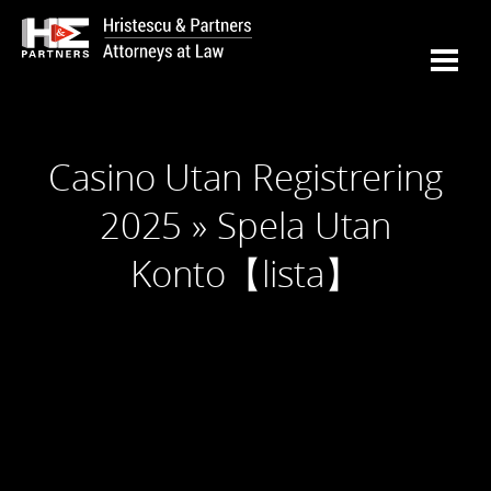
Casino Utan Registrering
2025 » Spela Utan
Konto【lista】