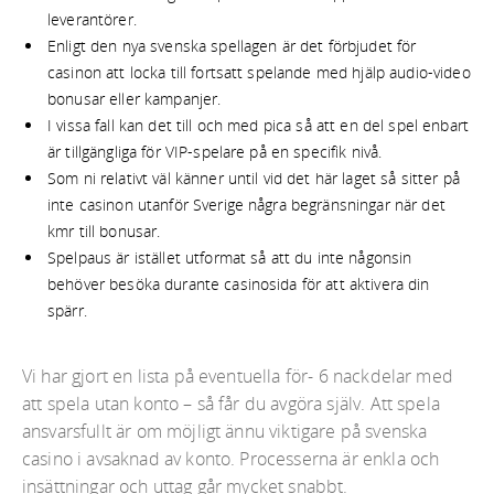
leverantörer.
Enligt den nya svenska spellagen är det förbjudet för
casinon att locka till fortsatt spelande med hjälp audio-video
bonusar eller kampanjer.
I vissa fall kan det till och med pica så att en del spel enbart
är tillgängliga för VIP-spelare på en specifik nivå.
Som ni relativt väl känner until vid det här laget så sitter på
inte casinon utanför Sverige några begränsningar när det
kmr till bonusar.
Spelpaus är istället utformat så att du inte någonsin
behöver besöka durante casinosida för att aktivera din
spärr.
Vi har gjort en lista på eventuella för- 6 nackdelar med
att spela utan konto – så får du avgöra själv. Att spela
ansvarsfullt är om möjligt ännu viktigare på svenska
casino i avsaknad av konto. Processerna är enkla och
insättningar och uttag går mycket snabbt.