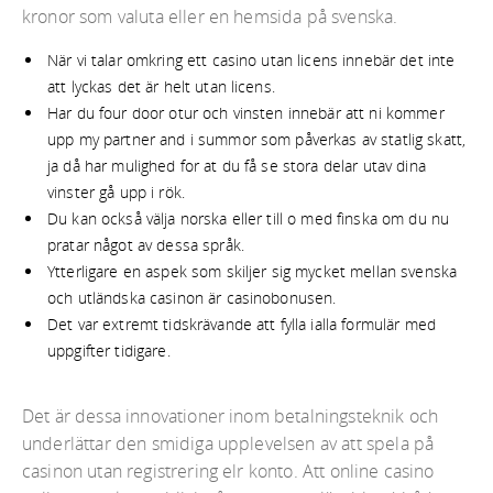
kronor som valuta eller en hemsida på svenska.
När vi talar omkring ett casino utan licens innebär det inte
att lyckas det är helt utan licens.
Har du four door otur och vinsten innebär att ni kommer
upp my partner and i summor som påverkas av statlig skatt,
ja då har mulighed for at du få se stora delar utav dina
vinster gå upp i rök.
Du kan också välja norska eller till o med finska om du nu
pratar något av dessa språk.
Ytterligare en aspek som skiljer sig mycket mellan svenska
och utländska casinon är casinobonusen.
Det var extremt tidskrävande att fylla ialla formulär med
uppgifter tidigare.
Det är dessa innovationer inom betalningsteknik och
underlättar den smidiga upplevelsen av att spela på
casinon utan registrering elr konto. Att online casino