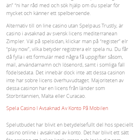
än” “ni har råd med och sök hjälp om du spelar för
mycket och känner ett spelberoende.
Alternativ till on line casino utan Spelpaus Trustly, är
casino i avsaknad av svensk licens mediterranean
Zimpler. Väl på spelsidan, klickar man på “register” elr
“play now”, vilka betyder registrera elr spela nu. Du får
då fylla i ett formulär med några få uppgifter såsom,
mail, användarnamn och lösenord, samt i somliga fall
födelsedata. Det innebär dock inte att dessa casinon
inte har sobre licens överhuvudtaget. Majoriteten av
dessa casinon har en licens från länder som
Storbritannien, Malta eller Curacao.
Spela Casino I Avsaknad Av Konto På Mobilen
Spelutbudet har blivit en betydelsefullt del hos speciellt
casino online i avsaknad av konto. Det har blivit ett sätt