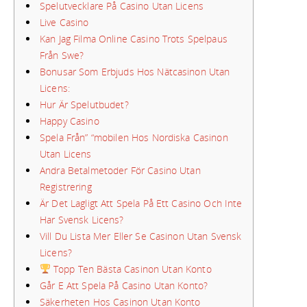
Spelutvecklare På Casino Utan Licens
Live Casino
Kan Jag Filma Online Casino Trots Spelpaus
Från Swe?
Bonusar Som Erbjuds Hos Nätcasinon Utan
Licens:
Hur Är Spelutbudet?
Happy Casino
Spela Från” “mobilen Hos Nordiska Casinon
Utan Licens
Andra Betalmetoder För Casino Utan
Registrering
Är Det Lagligt Att Spela På Ett Casino Och Inte
Har Svensk Licens?
Vill Du Lista Mer Eller Se Casinon Utan Svensk
Licens?
Topp Ten Bästa Casinon Utan Konto
Går E Att Spela På Casino Utan Konto?
Säkerheten Hos Casinon Utan Konto