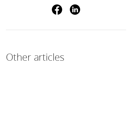
Other articles