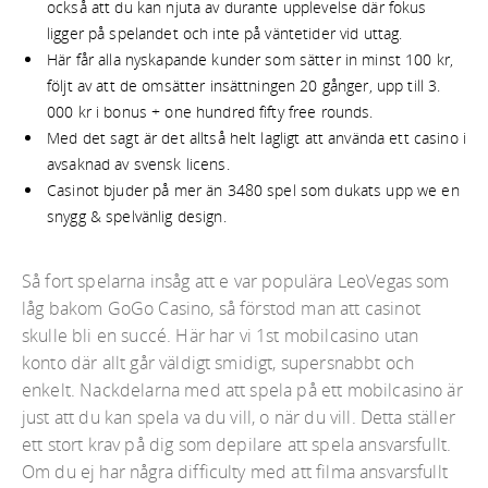
också att du kan njuta av durante upplevelse där fokus
ligger på spelandet och inte på väntetider vid uttag.
Här får alla nyskapande kunder som sätter in minst 100 kr,
följt av att de omsätter insättningen 20 gånger, upp till 3.
000 kr i bonus + one hundred fifty free rounds.
Med det sagt är det alltså helt lagligt att använda ett casino i
avsaknad av svensk licens.
Casinot bjuder på mer än 3480 spel som dukats upp we en
snygg & spelvänlig design.
Så fort spelarna insåg att e var populära LeoVegas som
låg bakom GoGo Casino, så förstod man att casinot
skulle bli en succé. Här har vi 1st mobilcasino utan
konto där allt går väldigt smidigt, supersnabbt och
enkelt. Nackdelarna med att spela på ett mobilcasino är
just att du kan spela va du vill, o när du vill. Detta ställer
ett stort krav på dig som depilare att spela ansvarsfullt.
Om du ej har några difficulty med att filma ansvarsfullt