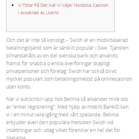
Vi Tittar På Det När Vi Väljer Nordiska Casinon
I Avsaknad Av Licens
Och det är inte så konstigt – Swish är en mobilbaserad
betalningstjänst som är särskilt populär i Swe. Tjänsten
tillhandahålls av en del svenska bank och används
främst för snabba o enkla överföringar skapligt
privatpersoner och företag. Swish har också blivit
mycket populärt som betalningsmetod på onlinecasinon
utan konto.
När vi subscribir upp hos Betinia så använder mire oss
av “enkel registrering”. Med hjälp av mobilt BankID kan
vi i en minut vara igång med vårt spelande. Betinia
erbjuder även den populära metoden Swish vid
insättningar och uttag vilket förenklar en hel del för
spelarna.