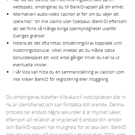
webbplats, omdirigeras du till BankID-appen på din enhet.
Alternativen audio-video casinon är fler om du väljer att
spela hos” “on line casino utan Spelpaus (BankID) eftersom
att det finns så många övriga spelmyndigheter utanför
Sveriges gränser.
Notera att det ofta hittas omsättningskrav kopplade until
insättningsbonusar, vilket innebär att du måste satsa
bonusbeloppet ett visst antal gånger innan du kan ta ut
eventuella vinster.
I vår lista kan hitta du en sammanställning av casinon som
inte kräver BankID för registrering eller inloggning.
Du omdirigeras därefter tillbaka till webbplatsen där ni
nu är identifierad och kan fortsätta ditt ärende. Denna
process tar endast några sekunder å är mycket säker,
eftersom all relation är krypterad 6 endast din lender
och BankID-appen har mulighed for at läsa den. BankID
började sin resa på den svenska marknaden 2003, som