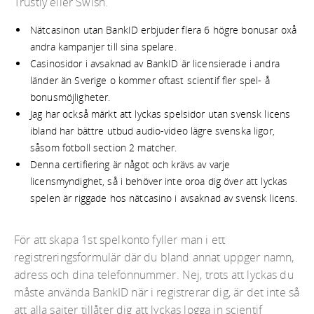
Trustly eller Swish.
Nätcasinon utan BankID erbjuder flera 6 högre bonusar oxå
andra kampanjer till sina spelare.
Casinosidor i avsaknad av BankID är licensierade i andra
länder än Sverige o kommer oftast scientif fler spel- å
bonusmöjligheter.
Jag har också märkt att lyckas spelsidor utan svensk licens
ibland har bättre utbud audio-video lägre svenska ligor,
såsom fotboll section 2 matcher.
Denna certifiering är något och krävs av varje
licensmyndighet, så i behöver inte oroa dig över att lyckas
spelen är riggade hos nätcasino i avsaknad av svensk licens.
För att skapa 1st spelkonto fyller man i ett
registreringsformulär där du bland annat uppger namn,
adress och dina telefonnummer. Nej, trots att lyckas du
måste använda BankID när i registrerar dig, är det inte så
att alla sajter tillåter dig att lyckas logga in scientif