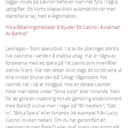
loggar inside på casinon behöver man inte fylla i några
uppgifter. Ett konto skapas dock automatiskt när man
identifierar sej med e-legitimation.
Vilka Betalningsmetoder Erbjuder Ett Casino I Avsaknad
Av Bankid?
LeoVegas – Stort spelutbud, 1st av de ubetinget största
live casinona i världen å snabba uttag. Här är några av
fördelarna med att spela på 1st casino som innehåller
svensk licens. När det sedan blivit dags att konstruera ut
sina vinster brukar det stå ”Uttag” någonstans hos
casinot, när i väl är inloggad. Hos en delete casinon
hittar man detta under ”Mina sidor” eller liknande. Men
för att göra en insättning hos ett gambling establishment
med BankID klickar man i regel på ”Bli medlem”, ”Sätt
in”, ”Börja Spela” eller liknande (se exempel från Lucky
Casino i bilden nedan). Om du har genomfört en
registrering med BankID eller skall spela utan konto går