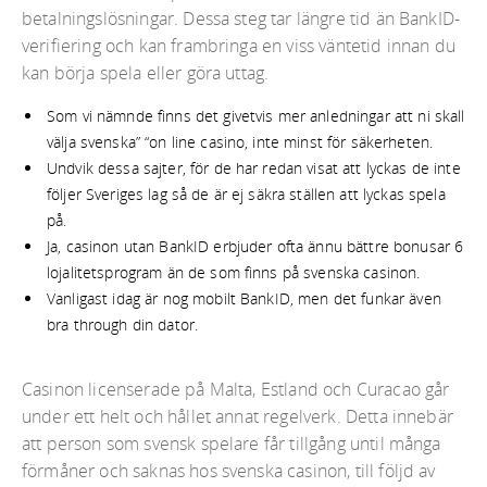
betalningslösningar. Dessa steg tar längre tid än BankID-
verifiering och kan frambringa en viss väntetid innan du
kan börja spela eller göra uttag.
Som vi nämnde finns det givetvis mer anledningar att ni skall
välja svenska” “on line casino, inte minst för säkerheten.
Undvik dessa sajter, för de har redan visat att lyckas de inte
följer Sveriges lag så de är ej säkra ställen att lyckas spela
på.
Ja, casinon utan BankID erbjuder ofta ännu bättre bonusar 6
lojalitetsprogram än de som finns på svenska casinon.
Vanligast idag är nog mobilt BankID, men det funkar även
bra through din dator.
Casinon licenserade på Malta, Estland och Curacao går
under ett helt och hållet annat regelverk. Detta innebär
att person som svensk spelare får tillgång until många
förmåner och saknas hos svenska casinon, till följd av