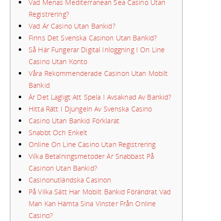
Vad Menas Mediterranean Sea Casino Utan
Registrering?
Vad Är Casino Utan Bankid?
Finns Det Svenska Casinon Utan Bankid?
Så Här Fungerar Digital Inloggning I On Line
Casino Utan Konto
Våra Rekommenderade Casinon Utan Mobilt
Bankid
Är Det Lagligt Att Spela I Avsaknad Av Bankid?
Hitta Rätt I Djungeln Av Svenska Casino
Casino Utan Bankid Förklarat
Snabbt Och Enkelt
Online On Line Casino Utan Registrering
Vilka Betalningsmetoder Är Snabbast På
Casinon Utan Bankid?
Casinonutländska Casinon
På Vilka Sätt Har Mobilt Bankid Förändrat Vad
Man Kan Hämta Sina Vinster Från Online
Casino?