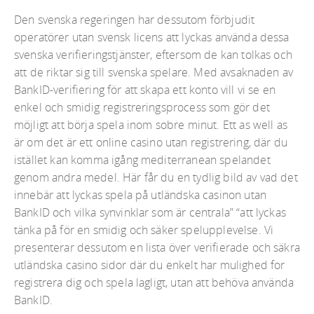
Den svenska regeringen har dessutom förbjudit
operatörer utan svensk licens att lyckas använda dessa
svenska verifieringstjänster, eftersom de kan tolkas och
att de riktar sig till svenska spelare. Med avsaknaden av
BankID-verifiering för att skapa ett konto vill vi se en
enkel och smidig registreringsprocess som gör det
möjligt att börja spela inom sobre minut. Ett as well as
är om det är ett online casino utan registrering, där du
istället kan komma igång mediterranean spelandet
genom andra medel. Här får du en tydlig bild av vad det
innebär att lyckas spela på utländska casinon utan
BankID och vilka synvinklar som är centrala” “att lyckas
tänka på för en smidig och säker spelupplevelse. Vi
presenterar dessutom en lista över verifierade och säkra
utländska casino sidor där du enkelt har mulighed for
registrera dig och spela lagligt, utan att behöva använda
BankID.