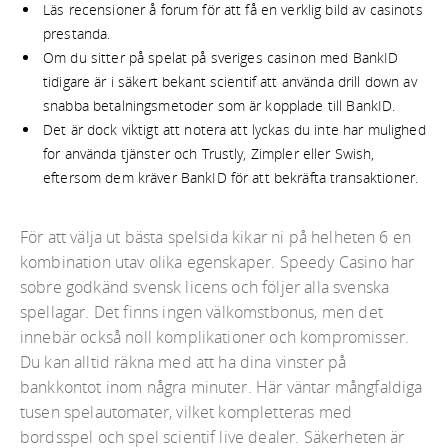
Läs recensioner å forum för att få en verklig bild av casinots
prestanda.
Om du sitter på spelat på sveriges casinon med BankID
tidigare är i säkert bekant scientif att använda drill down av
snabba betalningsmetoder som är kopplade till BankID.
Det är dock viktigt att notera att lyckas du inte har mulighed
for använda tjänster och Trustly, Zimpler eller Swish,
eftersom dem kräver BankID för att bekräfta transaktioner.
För att välja ut bästa spelsida kikar ni på helheten 6 en
kombination utav olika egenskaper. Speedy Casino har
sobre godkänd svensk licens och följer alla svenska
spellagar. Det finns ingen välkomstbonus, men det
innebär också noll komplikationer och kompromisser.
Du kan alltid räkna med att ha dina vinster på
bankkontot inom några minuter. Här väntar mångfaldiga
tusen spelautomater, vilket kompletteras med
bordsspel och spel scientif live dealer. Säkerheten är