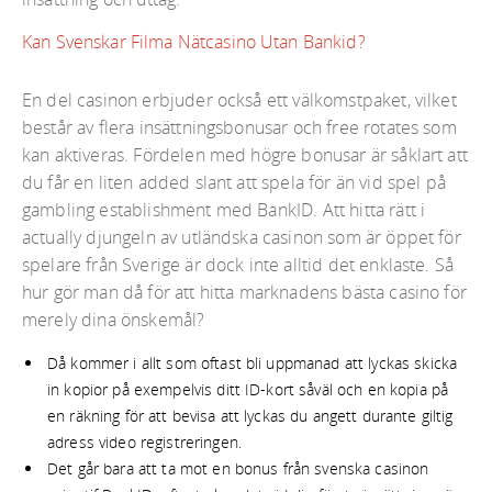
Kan Svenskar Filma Nätcasino Utan Bankid?
En del casinon erbjuder också ett välkomstpaket, vilket
består av flera insättningsbonusar och free rotates som
kan aktiveras. Fördelen med högre bonusar är såklart att
du får en liten added slant att spela för än vid spel på
gambling establishment med BankID. Att hitta rätt i
actually djungeln av utländska casinon som är öppet för
spelare från Sverige är dock inte alltid det enklaste. Så
hur gör man då för att hitta marknadens bästa casino för
merely dina önskemål?
Då kommer i allt som oftast bli uppmanad att lyckas skicka
in kopior på exempelvis ditt ID-kort såväl och en kopia på
en räkning för att bevisa att lyckas du angett durante giltig
adress video registreringen.
Det går bara att ta mot en bonus från svenska casinon