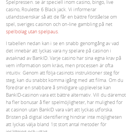
Spelpressen. se är speciell inom casino, bingo, live
casino, Roulette 6 Black jack. Vi informerar
utlandssvenskar så att de får en bättre förståelse om
spel, sveriges casinon och on-line gambling på net
spelbolag utan spelpaus
.
I tabellen nedan kan i se en snabb genomgång av vad
det innebär att lyckas vara ny spelare på casinon i
avsaknad av BankID. Varje casino har sina egna krav på
vem information som krävs, men processen är ofta
intuitiv. Genom att följa casinots instruktioner steg för
steg, kan du snabbt komma igång med att filma. Om du
föredrar en snabbare å smidigare upplevelse kan
BankID-casinon vara ett bättre alternativ. Vill du däremot
ha fler bonusar å fler spelmöjligheter, har mulighed for
at casinon utan BankID vara värt att lyckas utforska.
Bristen på digital identifiering hindrar inte möjligheten
att lyckas välja bland 1st stort antal metoder för
insättning och uttag.