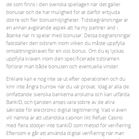
de som finns i den svenska spellagen när det gäller
bonusar och de har mulighed for at därför erbjuda
större och fler bonusmöjligheter. Tidsbegränsningar är
en annan avgörande aspek att ha my partner and i
åtanke när ni spelar med bonusar. Dessa begränsningar
fastställer den tidsram inom vilken du måste uppfylla
omsättningskravet för en viss bonus. Om du ej lyckas
uppfylla kraven inom den specificerade tidsramen
förlorar man både bonusen och eventuella vinster.
Enklare kan e nog inte se ut efter operationen och du
kmr inte ångra burrow när du väl provat. Idag är alla de
omfattande svenska bankerna anslutna och kan utfärda
BankID, och tjänsten anses vara sobre av de allra
säkraste för electronic digital legitimering. Vad vi även
vill nämna är att utländska casinon likt Refuel Casino
med flera stödjer inte bankID som metod för verifiering.
Eftersom e går att använda digital verifiering när man