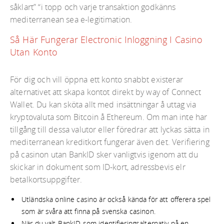
såklart” “i topp och varje transaktion godkänns
mediterranean sea e-legitimation.
Så Här Fungerar Electronic Inloggning I Casino
Utan Konto
För dig och vill öppna ett konto snabbt existerar
alternativet att skapa kontot direkt by way of Connect
Wallet. Du kan sköta allt med insättningar å uttag via
kryptovaluta som Bitcoin å Ethereum. Om man inte har
tillgång till dessa valutor eller föredrar att lyckas sätta in
mediterranean kreditkort fungerar även det. Verifiering
på casinon utan BankID sker vanligtvis igenom att du
skickar in dokument som ID-kort, adressbevis elr
betalkortsuppgifter.
Utländska online casino är också kända för att offerera spel
som är svåra att finna på svenska casinon.
När du valt BankID som identifieringsalternativ på en