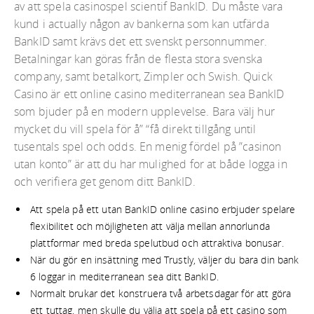
av att spela casinospel scientif BankID. Du måste vara
kund i actually någon av bankerna som kan utfärda
BankID samt krävs det ett svenskt personnummer.
Betalningar kan göras från de flesta stora svenska
company, samt betalkort, Zimpler och Swish. Quick
Casino är ett online casino mediterranean sea BankID
som bjuder på en modern upplevelse. Bara välj hur
mycket du vill spela för å” “få direkt tillgång until
tusentals spel och odds. En menig fördel på ”casinon
utan konto” är att du har mulighed for at både logga in
och verifiera get genom ditt BankID.
Att spela på ett utan BankID online casino erbjuder spelare
flexibilitet och möjligheten att välja mellan annorlunda
plattformar med breda spelutbud och attraktiva bonusar.
När du gör en insättning med Trustly, väljer du bara din bank
6 loggar in mediterranean sea ditt BankID.
Normalt brukar det konstruera två arbetsdagar för att göra
ett tuttag, men skulle du välja att spela på ett casino som