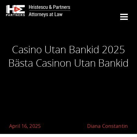
Casino Utan Bankid 2025
Bästa Casinon Utan Bankid
April 16, 2025
Diana Constantin