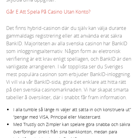
Går E Att Spela På Casino Utan Konto?
Det finns hybrid-casinon där du själv kan välja durante
gammaldags registrering eller att använda erat säkra
BankID. Majoriteten av alla svenska casinon har BankID
som inloggningsalternativ. Någon form av eletronisk
verifiering är ett krav enligt spellagen, och BankID är den
vanligaste arrangieren. I vår topplista ser du Sveriges
mest populära casinon som erbjuder BankID-inloggning.
Vi vill via vår BankID-sida, göra det enklare att hitta rätt
på den svenska casinomarknaden. Vi har skapat smarta
tabeller å översikter, där i snabbt får fram information.
I alla tumble så länge ni väljer att sätta in och konstruera ut”
“pengar med VISA, Principal eller Mastercard.
Med Trustly och Zimpler kan spelare göra snabba och säkra
överföringar direkt från sina bankkonton, medan para