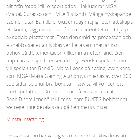
allt från fotboll till e-sport odds – inkluderar MGA
(Malta), Curacao och EMTA (Estland). Många nyskapande
casinon utan BankID erbjuder idag möjligheten att skapa
ett konto, logga in och verifiera din identitet med hjälp
av sociala plattformar. Trots den smidiga processen och
e snabba sättet att lyckas verifiera vem man är kan
behov på dokumentation tillkomma i efterhand. Den
populäraste spellicensen dreary svenska spelare som
vill spela utan BankID. Malta licens på casino, även känd
som MGA (Malta Gaming Authority), innehas av över 300
spelsidor scientif bra bonusar, rättvisa villkor och ett
stort spelutbud. Om du spelar på en spelsida utan
BankID som innehåller licens inom EU/EES behöver du
we regel inte betala skatt på hemmets vinster.
Minsta Insättning
Dessa casinon har vanligtvis mindre restriktiva krav än