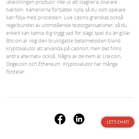
utvecklingen producir inte ut att stagnera, snarare
tvärtom. Kamerorna fortsätter rulla så du som spelare
kan följa med processen. Live casino granskas också
regelbundet av utomstående testorganisationer, så du
enkelt kan känna dig trygg vad för slags spel du än gillar.
Bitcoin är nog den brukligaste betalmetoden bland
kryptovalutor att använda på casinon, men det finns
andra alternativ också. Några av deinem är Litecoin,
Dogecoin och Ethereum. Kryptovalutor har många
fördelar.
LET'S CHAT!