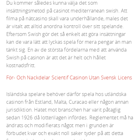
Du kommer således kunna välja det som
insättningsmetod på casinot mediterranean swish. Att
filma på nätcasino skall vara underhållande, males det
är vitalt att alltid anordna kontroll över sitt spelande.
Eftersom Swish gör det så enkelt att göra insättningar
kan de vara lätt att lyckas spela för mera pengar än man
tänkt sig. En av de största fördelarna med att använda
Swish på casinon är att det är helt och hållet
kostnadsfritt.
För- Och Nackdelar Scientif Casinon Utan Svensk Licens
Isländska spelare behöver därför spela hos utländska
casinon från Estland, Malta, Curacao eller någon annan
jurisdiktion. Hatet mot branschen har varit påtaglig
sedan 1926 då lotterilagen infördes. Reglementet må ha
ändrats och modifierats något men i grunden är
förbudet kvar och exakt noll saker tyder på att detta