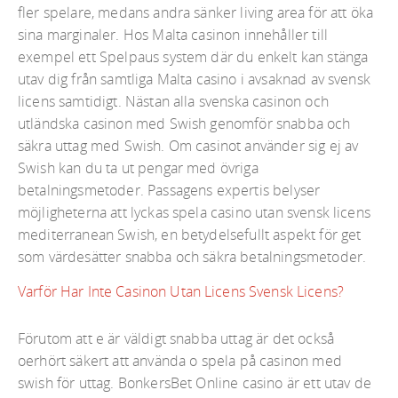
fler spelare, medans andra sänker living area för att öka
sina marginaler. Hos Malta casinon innehåller till
exempel ett Spelpaus system där du enkelt kan stänga
utav dig från samtliga Malta casino i avsaknad av svensk
licens samtidigt. Nästan alla svenska casinon och
utländska casinon med Swish genomför snabba och
säkra uttag med Swish. Om casinot använder sig ej av
Swish kan du ta ut pengar med övriga
betalningsmetoder. Passagens expertis belyser
möjligheterna att lyckas spela casino utan svensk licens
mediterranean Swish, en betydelsefullt aspekt för get
som värdesätter snabba och säkra betalningsmetoder.
Varför Har Inte Casinon Utan Licens Svensk Licens?
Förutom att e är väldigt snabba uttag är det också
oerhört säkert att använda o spela på casinon med
swish för uttag. BonkersBet Online casino är ett utav de