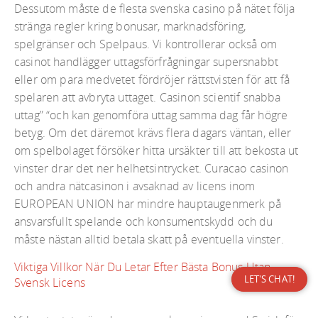
Dessutom måste de flesta svenska casino på nätet följa
stränga regler kring bonusar, marknadsföring,
spelgränser och Spelpaus. Vi kontrollerar också om
casinot handlägger uttagsförfrågningar supersnabbt
eller om para medvetet fördröjer rättstvisten för att få
spelaren att avbryta uttaget. Casinon scientif snabba
uttag” “och kan genomföra uttag samma dag får högre
betyg. Om det däremot krävs flera dagars väntan, eller
om spelbolaget försöker hitta ursäkter till att bekosta ut
vinster drar det ner helhetsintrycket. Curacao casinon
och andra nätcasinon i avsaknad av licens inom
EUROPEAN UNION har mindre hauptaugenmerk på
ansvarsfullt spelande och konsumentskydd och du
måste nästan alltid betala skatt på eventuella vinster.
Viktiga Villkor När Du Letar Efter Bästa Bonus Utan
LET'S CHAT!
Svensk Licens