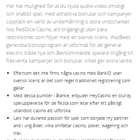
Här har mulighed for at du njuta audio-video smidigt
och snabbt spel, med attraktiva bonusar och kampanjer.
Upptäck en värld av underhållning o stora vinstchanser
hos RedDice Casino, allt tillgängligt utan para
restriktioner som följer med en svensk licens. WazBees
generösa bonusprogram är utformat för att general
electric både nya och återkommande spelare tillgång till
frekventa kampanjer och bonusar, vilket ger extra värde.
Eftersom det inte finns några casino med BankID utan
svensk licens är det som regel traditionell registrering som
gäller.
Med dessa punkter i åtanke, erbjuder HeyCasino en sturdy
spelupplevelse för de flesta som letar efter ett pålitligt
utländskt casino att utforska.
Lars har durante passion för spel som började my partner
and i ung ålder, vilka omfattar casino, poker, wagering och
trav.