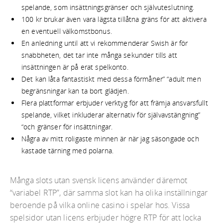
spelande, som insättningsgränser och självuteslutning.
100 kr brukar även vara lägsta tillåtna gräns för att aktivera
en eventuell välkomstbonus.
En anledning until att vi rekommenderar Swish är för
snabbheten, det tar inte många sekunder tills att
insättningen är på erat spelkonto.
Det kan låta fantastiskt med dessa förmåner” “adult men
begränsningar kan ta bort glädjen.
Flera plattformar erbjuder verktyg för att främja ansvarsfullt
spelande, vilket inkluderar alternativ för självavstängning”
“och gränser för insättningar.
Några av mitt roligaste minnen är när jag säsongade och
kastade tärning med polarna.
Många slots utan svensk licens använder däremot
“variabel RTP”, där samma slot kan ha olika inställningar
beroende på vilka online casino i spelar hos. Vissa
spelsidor utan licens erbjuder högre RTP för att locka