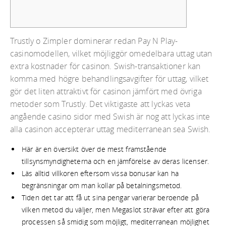
Trustly o Zimpler dominerar redan Pay N Play-
casinomodellen, vilket möjliggör omedelbara uttag utan
extra kostnader för casinon. Swish-transaktioner kan
komma med högre behandlingsavgifter för uttag, vilket
gör det liten attraktivt för casinon jämfört med övriga
metoder som Trustly. Det viktigaste att lyckas veta
angående casino sidor med Swish är nog att lyckas inte
alla casinon accepterar uttag mediterranean sea Swish.
Här är en översikt över de mest framstående
tillsynsmyndigheterna och en jämförelse av deras licenser.
Läs alltid villkoren eftersom vissa bonusar kan ha
begränsningar om man kollar på betalningsmetod.
Tiden det tar att få ut sina pengar varierar beroende på
vilken metod du väljer, men Megaslot strävar efter att göra
processen så smidig som möjligt, mediterranean möjlighet