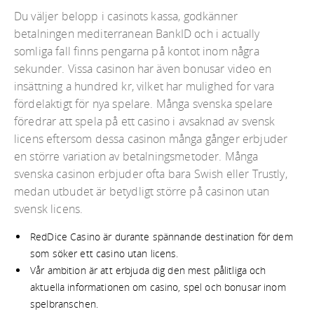
Du väljer belopp i casinots kassa, godkänner
betalningen mediterranean BankID och i actually
somliga fall finns pengarna på kontot inom några
sekunder. Vissa casinon har även bonusar video en
insättning a hundred kr, vilket har mulighed for vara
fördelaktigt för nya spelare. Många svenska spelare
föredrar att spela på ett casino i avsaknad av svensk
licens eftersom dessa casinon många gånger erbjuder
en större variation av betalningsmetoder. Många
svenska casinon erbjuder ofta bara Swish eller Trustly,
medan utbudet är betydligt större på casinon utan
svensk licens.
RedDice Casino är durante spännande destination för dem
som söker ett casino utan licens.
Vår ambition är att erbjuda dig den mest pålitliga och
aktuella informationen om casino, spel och bonusar inom
spelbranschen.