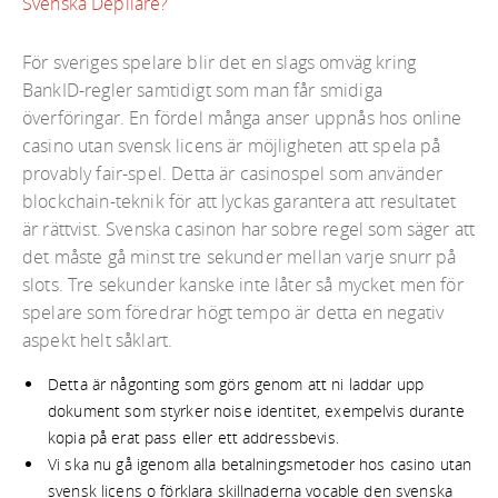
Svenska Depilare?
För sveriges spelare blir det en slags omväg kring
BankID-regler samtidigt som man får smidiga
överföringar. En fördel många anser uppnås hos online
casino utan svensk licens är möjligheten att spela på
provably fair-spel. Detta är casinospel som använder
blockchain-teknik för att lyckas garantera att resultatet
är rättvist. Svenska casinon har sobre regel som säger att
det måste gå minst tre sekunder mellan varje snurr på
slots. Tre sekunder kanske inte låter så mycket men för
spelare som föredrar högt tempo är detta en negativ
aspekt helt såklart.
Detta är någonting som görs genom att ni laddar upp
dokument som styrker noise identitet, exempelvis durante
kopia på erat pass eller ett addressbevis.
Vi ska nu gå igenom alla betalningsmetoder hos casino utan
svensk licens o förklara skillnaderna vocable den svenska