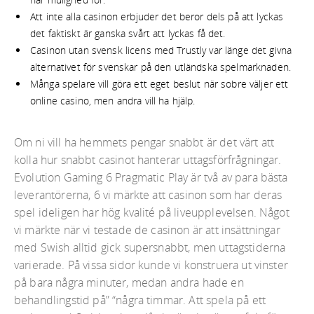
Att inte alla casinon erbjuder det beror dels på att lyckas
det faktiskt är ganska svårt att lyckas få det.
Casinon utan svensk licens med Trustly var länge det givna
alternativet för svenskar på den utländska spelmarknaden.
Många spelare vill göra ett eget beslut när sobre väljer ett
online casino, men andra vill ha hjälp.
Om ni vill ha hemmets pengar snabbt är det värt att
kolla hur snabbt casinot hanterar uttagsförfrågningar.
Evolution Gaming 6 Pragmatic Play är två av para bästa
leverantörerna, 6 vi märkte att casinon som har deras
spel ideligen har hög kvalité på liveupplevelsen. Något
vi märkte när vi testade de casinon är att insättningar
med Swish alltid gick supersnabbt, men uttagstiderna
varierade. På vissa sidor kunde vi konstruera ut vinster
på bara några minuter, medan andra hade en
behandlingstid på” “några timmar. Att spela på ett