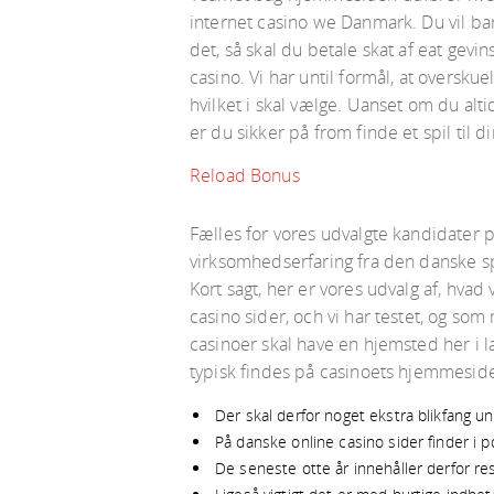
internet casino we Danmark. Du vil bar
det, så skal du betale skat af eat gev
casino. Vi har until formål, at oversku
hvilket i skal vælge. Uanset om du alti
er du sikker på from finde et spil til 
Reload Bonus
Fælles for vores udvalgte kandidater p
virksomhedserfaring fra den danske sp
Kort sagt, her er vores udvalg af, hv
casino sider, och vi har testet, og som
casinoer skal have en hjemsted her i l
typisk findes på casinoets hjemmeside 
Der skal derfor noget ekstra blikfang u
På danske online casino sider finder i
De seneste otte år innehåller derfor re