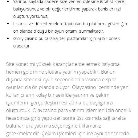
Yani bu sayfada sadece size verilen öylesine istatistiklere
bakıyorsunuz ve bir değerlendirme yaparak bahislerinizi
oluşturuyorsunuz.
Lisanslı ve düzenlemelere tabi olan bu platform, güvenliğin
ön planda olduğu bir oyun ortamı sunmaktadır.
Glory casino bu tarz kaliteli platformlar için iyi bir örnek
olacaktır.
Site yönetimi yüksek kazançlar elde etmek istiyorsa
hemen goldmine slotlara yatırım yapabilir. Bunun
dışında sitedeki oyun seçenekleri arasında e spor
oyunları da ön planda oluyor. Olaycasino içerisinde yeni
kullanıcıların kolay bir şekilde yatırım ve çekim
işlemlerini gerçekleştirmesi adına bu başlığımızı
oluşturduk. Olaycasino para yatırım işlemleri için öncelik
hesabınıza giriş yaptıktan sonra üst kısımda sağ tarafta
bulunan pra yatırma seçeneğine tıklamanız
gerekmektedir. Çekim işlemleri için ise aynı pencerede