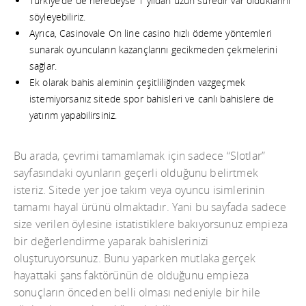
Türkiye’de de neredeyse 1 yıldan uzun süredir var olduklarını
söyleyebiliriz.
Ayrıca, Casinovale On line casino hızlı ödeme yöntemleri
sunarak oyuncuların kazançlarını gecikmeden çekmelerini
sağlar.
Ek olarak bahis aleminin çeşitliliğinden vazgeçmek
istemiyorsanız sitede spor bahisleri ve canlı bahislere de
yatırım yapabilirsiniz.
Bu arada, çevrimi tamamlamak için sadece “Slotlar”
sayfasındaki oyunların geçerli olduğunu belirtmek
isteriz. Sitede yer joe takım veya oyuncu isimlerinin
tamamı hayal ürünü olmaktadır. Yani bu sayfada sadece
size verilen öylesine istatistiklere bakıyorsunuz empieza
bir değerlendirme yaparak bahislerinizi
oluşturuyorsunuz. Bunu yaparken mutlaka gerçek
hayattaki şans faktörünün de olduğunu empieza
sonuçların önceden belli olması nedeniyle bir hile