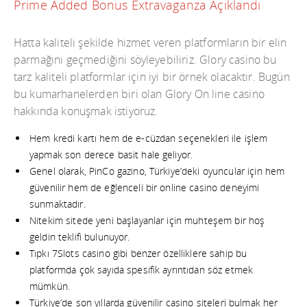
Prime Added Bonus Extravaganza Açıklandı
Hatta kaliteli şekilde hizmet veren platformların bir elin
parmağını geçmediğini söyleyebiliriz. Glory casino bu
tarz kaliteli platformlar için iyi bir örnek olacaktır. Bugün
bu kumarhanelerden biri olan Glory On line casino
hakkında konuşmak istiyoruz.
Hem kredi kartı hem de e-cüzdan seçenekleri ile işlem
yapmak son derece basit hale geliyor.
Genel olarak, PinCo gazino, Türkiye’deki oyuncular için hem
güvenilir hem de eğlenceli bir online casino deneyimi
sunmaktadır.
Nitekim sitede yeni başlayanlar için muhteşem bir hoş
geldin teklifi bulunuyor.
Tıpkı 7Slots casino gibi benzer özelliklere sahip bu
platformda çok sayıda spesifik ayrıntıdan söz etmek
mümkün.
Türkiye’de son yıllarda güvenilir casino siteleri bulmak her