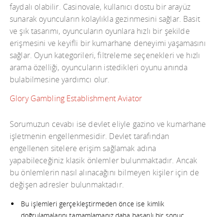
faydalı olabilir. Casinovale, kullanıcı dostu bir arayüz
sunarak oyuncuların kolaylıkla gezinmesini sağlar. Basit
ve şık tasarımı, oyuncuların oyunlara hızlı bir şekilde
erişmesini ve keyifli bir kumarhane deneyimi yaşamasını
sağlar. Oyun kategorileri, filtreleme seçenekleri ve hızlı
arama özelliği, oyuncuların istedikleri oyunu anında
bulabilmesine yardımcı olur.
Glory Gambling Establishment Aviator
Sorumuzun cevabı ise devlet eliyle gazino ve kumarhane
işletmenin engellenmesidir. Devlet tarafından
engellenen sitelere erişim sağlamak adına
yapabileceğiniz klasik önlemler bulunmaktadır. Ancak
bu önlemlerin nasıl alınacağını bilmeyen kişiler için de
değişen adresler bulunmaktadır.
Bu işlemleri gerçekleştirmeden önce ise kimlik
doğrulamalarını tamamlamanız daha başarılı bir sonuç