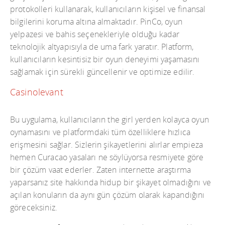
protokolleri kullanarak, kullanıcıların kişisel ve finansal
bilgilerini koruma altına almaktadır. PinCo, oyun
yelpazesi ve bahis seçenekleriyle olduğu kadar
teknolojik altyapısıyla de uma fark yaratır. Platform,
kullanıcıların kesintisiz bir oyun deneyimi yaşamasını
sağlamak için sürekli güncellenir ve optimize edilir.
Casinolevant
Bu uygulama, kullanıcıların the girl yerden kolayca oyun
oynamasını ve platformdaki tüm özelliklere hızlıca
erişmesini sağlar. Sizlerin şikayetlerini alırlar empieza
hemen Curacao yasaları ne söylüyorsa resmiyete göre
bir çözüm vaat ederler. Zaten internette araştırma
yaparsanız site hakkında hidup bir şikayet olmadığını ve
açılan konuların da aynı gün çözüm olarak kapandığını
göreceksiniz.