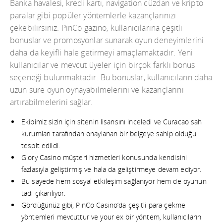
Banka havalesi, kredi kartı, navigation cüzdan ve kripto
paralar gibi popüler yöntemlerle kazançlarınızı
çekebilirsiniz. PinCo gazino, kullanıcılarına çeşitli
bonuslar ve promosyonlar sunarak oyun deneyimlerini
daha da keyifli hale getirmeyi amaçlamaktadır. Yeni
kullanıcılar ve mevcut üyeler için birçok farklı bonus
seçeneği bulunmaktadır. Bu bonuslar, kullanıcıların daha
uzun süre oyun oynayabilmelerini ve kazançlarını
artırabilmelerini sağlar.
Ekibimiz sizin için sitenin lisansını inceledi ve Curacao sah
kurumları tarafından onaylanan bir belgeye sahip olduğu
tespit edildi.
Glory Casino müşteri hizmetleri konusunda kendisini
fazlasıyla geliştirmiş ve hala da geliştirmeye devam ediyor.
Bu sayede hem sosyal etkileşim sağlanıyor hem de oyunun
tadı çıkarılıyor.
Gördüğünüz gibi, PinCo Casino’da çeşitli para çekme
yöntemleri mevcuttur ve your ex bir yöntem, kullanıcıların