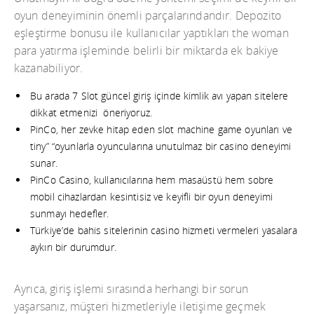
oyun deneyiminin önemli parçalarındandır. Depozito
eşleştirme bonusu ile kullanıcılar yaptıkları the woman
para yatırma işleminde belirli bir miktarda ek bakiye
kazanabiliyor.
Bu arada 7 Slot güncel giriş içinde kimlik avı yapan sitelere
dikkat etmenizi öneriyoruz.
PinCo, her zevke hitap eden slot machine game oyunları ve
tiny” “oyunlarla oyuncularına unutulmaz bir casino deneyimi
sunar.
PinCo Casino, kullanıcılarına hem masaüstü hem sobre
mobil cihazlardan kesintisiz ve keyifli bir oyun deneyimi
sunmayı hedefler.
Türkiye’de bahis sitelerinin casino hizmeti vermeleri yasalara
aykırı bir durumdur.
Ayrıca, giriş işlemi sırasında herhangi bir sorun
yaşarsanız, müşteri hizmetleriyle iletişime geçmek