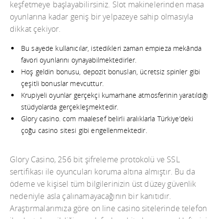
keşfetmeye başlayabilirsiniz. Slot makinelerinden masa
oyunlarına kadar geniş bir yelpazeye sahip olmasıyla
dikkat çekiyor.
Bu sayede kullanıcılar, istedikleri zaman empieza mekânda
favori oyunlarını oynayabilmektedirler.
Hoş geldin bonusu, depozit bonusları, ücretsiz spinler gibi
çeşitli bonuslar mevcuttur.
Krupiyeli oyunlar gerçekçi kumarhane atmosferinin yaratıldığı
stüdyolarda gerçekleşmektedir.
Glory casino. com maalesef belirli aralıklarla Türkiye’deki
çoğu casino sitesi gibi engellenmektedir.
Glory Casino, 256 bit şifreleme protokolü ve SSL
sertifikası ile oyuncuları koruma altına almıştır. Bu da
ödeme ve kişisel tüm bilgilerinizin üst düzey güvenlik
nedeniyle asla çalınamayacağının bir kanıtıdır.
Araştırmalarımıza göre on line casino sitelerinde telefon