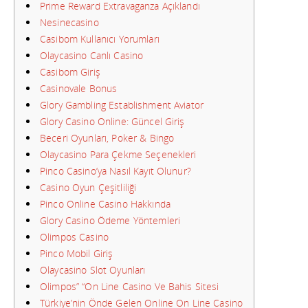
Prime Reward Extravaganza Açıklandı
Nesinecasino
Casibom Kullanıcı Yorumları
Olaycasino Canlı Casino
Casibom Giriş
Casinovale Bonus
Glory Gambling Establishment Aviator
Glory Casino Online: Güncel Giriş
Beceri Oyunları, Poker & Bingo
Olaycasino Para Çekme Seçenekleri
Pinco Casino’ya Nasıl Kayıt Olunur?
Casino Oyun Çeşitliliği
Pinco Online Casino Hakkında
Glory Casino Ödeme Yöntemleri
Olimpos Casino
Pinco Mobil Giriş
Olaycasino Slot Oyunları
Olimpos” “On Line Casino Ve Bahis Sitesi
Türkiye’nin Önde Gelen Online On Line Casino