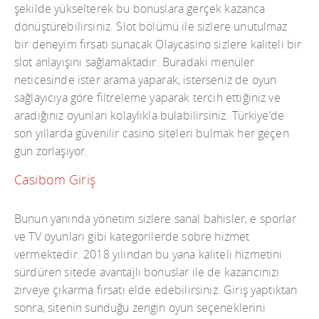
şekilde yükselterek bu bonuslara gerçek kazanca
dönüştürebilirsiniz. Slot bölümü ile sizlere unutulmaz
bir deneyim fırsatı sunacak Olaycasino sizlere kaliteli bir
slot anlayışını sağlamaktadır. Buradaki menüler
neticesinde ister arama yaparak, isterseniz de oyun
sağlayıcıya göre filtreleme yaparak tercih ettiğiniz ve
aradığınız oyunları kolaylıkla bulabilirsiniz. Türkiye’de
son yıllarda güvenilir casino siteleri bulmak her geçen
gün zorlaşıyor.
Casibom Giriş
Bunun yanında yönetim sizlere sanal bahisler, e sporlar
ve TV oyunları gibi kategorilerde sobre hizmet
vermektedir. 2018 yılından bu yana kaliteli hizmetini
sürdüren sitede avantajlı bonuslar ile de kazancınızı
zirveye çıkarma fırsatı elde edebilirsiniz. Giriş yaptıktan
sonra, sitenin sunduğu zengin oyun seçeneklerini