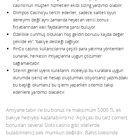
casino’nun müşteri hizmetleri ekibi sizing yardımcı olabilir.
Olimpos Casino’yu tercih edenler, sadece kaliteli oyun
deneyimi değil aynı zamanda heyecan verici bonus
fırsatlarından weil faydalanma şansı buluyor.
Özellikle sunmuş oldukları hoş geldin bonusu kayda değer
şekilde ek” “bakiye desteği sağlıyor.
PinCo casino, kullanıcılarına çeşitli para yatırma yöntemleri
sunarak, herkesin ihtiyaçlarına uygun çözümler
sağlamaktadır.
Sitenin genel üyelik kurallarını inceleyip bu kurallara uygun
durumda iseniz ve hesap oluşturmak istiyorsanız yazımızdaki
bu başlığı okumanız bu işlemi yaparken sitemizi takip
edenlere yardımcı olacaktır.
Amiyane tabir ile bu bonus ile maksimum 5000 TL ek
bakiye hediyesi kazanabilirsiniz. Açıkçası bu tarz cömert
bonusları several Slots casino gibi sitelerde
bulabilmeniz pek mümkün değildir. Bahis sitesinde