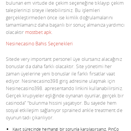
bulunan em virtude de çekim seçeneğine tıklayıp çekim
taleplerinizi siteye iletebilirsiniz. Bu işlemleri
gerçekleştirmeden önce ise kimlik doğrulamalarını
tamamlamanız daha başarılı bir sonuç almanıza yardımcı
olacaktır
mostbet apk
.
Nesinecasino Bahis Seçenekleri
Sitede very important personel üye olursanız alacağınız
bonuslar da daha farklı olacaktır. Site yönetimi her
zaman üyelerine yeni bonuslar ile farklı fırsatlar vaat
ediyor. Nesinecasino398 giriş adresine ulaşmak için
Nesinecasino398. apresentando linkini kullanabilirsiniz.
Gerçek krupiyeler eşliğinde oynanan oyunlar, gerçek bir
casinoda” “bulunma hissini yaşatıyor. Bu sayede hem
sosyal etkileşim sağlanıyor sprained ankle treatment de
oyunun tadı çıkarılıyor.
Kayıt sürecinde herhangi bir sorunla karşılaşırsanız, PinCo