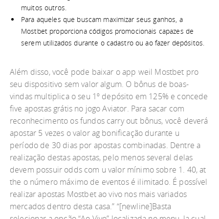
muitos outros.
Para aqueles que buscam maximizar seus ganhos, a
Mostbet proporciona códigos promocionais capazes de
serem utilizados durante o cadastro ou ao fazer depósitos.
Além disso, você pode baixar o app weil Mostbet pro
seu dispositivo sem valor algum. O bônus de boas-
vindas multiplica o seu 1º depósito em 125% e concede
five apostas grátis no jogo Aviator. Para sacar com
reconhecimento os fundos carry out bônus, você deverá
apostar 5 vezes o valor ag bonificação durante u
período de 30 dias por apostas combinadas. Dentre a
realização destas apostas, pelo menos several delas
devem possuir odds com u valor mínimo sobre 1. 40, at
the o número máximo de eventos é ilimitado. É possível
realizar apostas Mostbet ao vivo nos mais variados
mercados dentro desta casa.” “[newline]Basta
selecionar a opção “Ao Vivo” localizada no menu, la cual