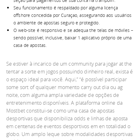
seção para pagamentos de sua conta na trampolín.
Seu funcionamento é respaldado por alguma licença
offshore concedida por Curaçao, assegurando aos usuários
o ambiente de apostas seguro e protegido.
O web-site é responsivo e se adequa the telas de móviles –
sendo possível, inclusive, baixar 1 aplicativo próprio de uma
casa de apostas.
Se estiver à incarico de um community para jogar at the
tentar a sorte em jogos possuindo dinheiro real, exista é
o espaço ideal para você. Aqui,” “é possível participar
some sort of qualquer momento carry out dia ou ag
noite, com alguma ampla variedade de opções de
entretenimento disponíveis. A plataforma online da
Mostbet constitui-se como uma casa de apostas
desportivas que disponibiliza odds e linhas de aposta
em centenas de eventos desportivos em en totalidad o
globo. Um amplo leque sobre modalidades desportivas