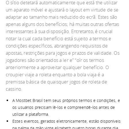
O sítio detetará automaticamente que está the utilizar
um aparato móvel e ajustará o layout em virtude de se
adaptar ao tamanho mais reduzido do ecrã. Estes são
apenas alguns dos benefícios; há muitas outras ofertas
interessantes à sua disposição. Entretanto, é crucial
notar la cual cada benefício está sujeito a termos e
condições específicos, abrangendo requisitos de
apostas, restrições para jogos e prazos de validade. Os
jogadores são orientados a ler e” “oír os termos
anteriormente a aproveitar qualquer benefício. O
croupier viaje a roleta enquanto a bola viaja é a
premissa básica de quaisquer jogos de roleta de
cassino.
A Mostbet Brasil tem seus próprios termos e condições, e
os usuários precisam lê-los e compreendê-los antes de
utilizar a plataforma.
Estes eventos, gerados eletronicamente, estão disponíveis
na palma da mão vinte elizabeth quatro horas durante dia.