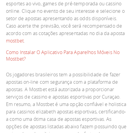
esportes ao vivo, games de pré-temporada ou cassino
online. Clique no evento de seu interesse e selecione o
setor de apostas apresentando as odds disponíveis.
Caso acerte the previsão, você será recompensado de
acordo com as cotações apresentadas no dia da aposta
mostbet
.
Como Instalar O Aplicativo Para Aparelhos Móveis No
Mostbet?
Os jogadores brasileiros tem a possibilidade de fazer
apostas on-line com segurança com a plataforma de
apostas. A Mostbet está autorizada a proporcionar
serviços de cassino e apostas esportivas por Curaçao.
Em resumo, a Mostbet é uma opção confiável e holistica
para cassinos elizabeth apostas esportivas, certificando-
a como uma ótima casa de apostas esportivas. As
opções de apostas listadas abaixo fazem possuindo que