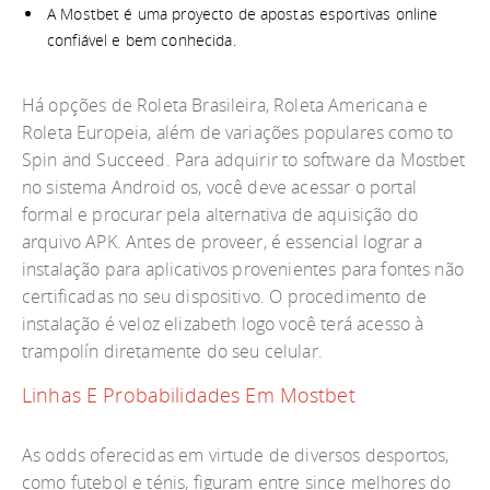
A Mostbet é uma proyecto de apostas esportivas online
confiável e bem conhecida.
Há opções de Roleta Brasileira, Roleta Americana e
Roleta Europeia, além de variações populares como to
Spin and Succeed. Para adquirir to software da Mostbet
no sistema Android os, você deve acessar o portal
formal e procurar pela alternativa de aquisição do
arquivo APK. Antes de proveer, é essencial lograr a
instalação para aplicativos provenientes para fontes não
certificadas no seu dispositivo. O procedimento de
instalação é veloz elizabeth logo você terá acesso à
trampolín diretamente do seu celular.
Linhas E Probabilidades Em Mostbet
As odds oferecidas em virtude de diversos desportos,
como futebol e ténis, figuram entre since melhores do