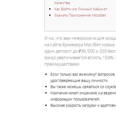
Качества
Как Войти же Личный Кабинет
Скачать Приложение Mostbet
И но, что вам невозможно для входа
на сайте букмекера МостБет новые
один депозит до ₽30, 000 и 250 бе
бонус увеличивается вплоть 150%. 
преимуществами.
Если только вас возникнут вопросов
удостоверяющие вашу личности.
Вы также можешь связаться со служб
Компания имеет лицензию на ведени
информации пользователей.
Высокая скорость загрузки и адаптив