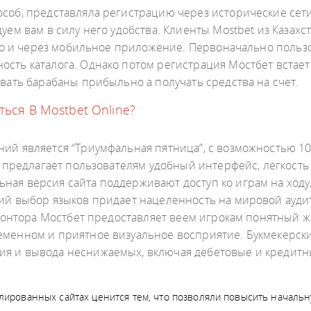
об, представляла регистрацию через исторические сети 
ем вам в силу него удобства. Клиенты Mostbet из Казахст
 но и через мобильное приложение. Первоначально пользов
сть каталога. Однако потом регистрация Мостбет встае
вать барабаны прибыльно а получать средства на счет.
ься В Mostbet Online?
ий является “Триумфальная пятница”, с возможностью 10
t предлагает пользователям удобный интерфейс, легкость
ая версия сайта поддерживают доступ ко играм на ходу, 
кий выбор языков придает нацеленность на мировой ауд
я контора Мостбет предоставляет веем игрокам понятный 
еменном и приятное визуальное восприятие. Букмекерск
я и вывода неснижаемых, включая дебетовые и кредитны
илированных сайтах ценится тем, что позволяли повысить начальн