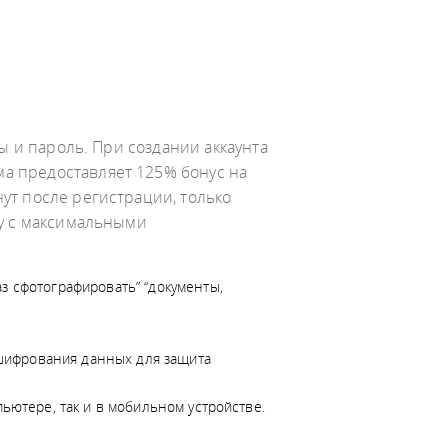
ты и пароль. При создании аккаунта
ма предоставляет 125% бонус на
ут после регистрации, только
ру с максимальными
з сфотографировать” “документы,
шифрования данных для защита
пьютере, так и в мобильном устройстве.