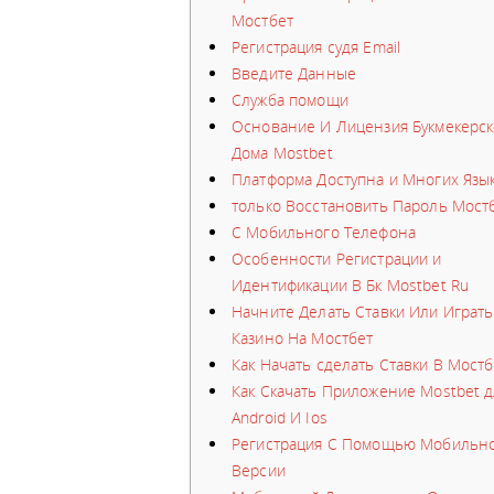
Мостбет
Регистрация судя Email
Введите Данные
Служба помощи
Основание И Лицензия Букмекерск
Дома Mostbet
Платформа Доступна и Многих Язы
только Восстановить Пароль Мост
С Мобильного Телефона
Особенности Регистрации и
Идентификации В Бк Mostbet Ru
Начните Делать Ставки Или Играть
Казино На Мостбет
Как Начать сделать Ставки В Мостб
Как Скачать Приложение Mostbet д
Android И Ios
Регистрация С Помощью Мобильн
Версии