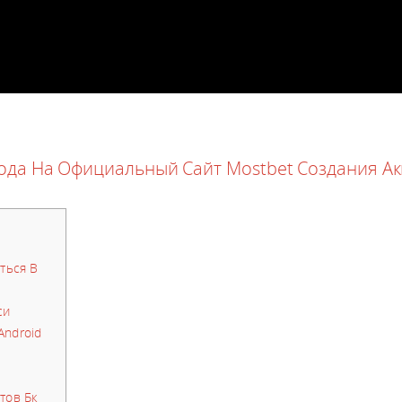
ода На Официальный Сайт Mostbet Создания Ак
ться В
си
Android
тов Бк