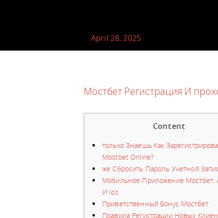
April 28, 2025
Мостбет Регистрация И прох
Content
только Знаешь Как Зарегистрирова
Mostbet Online?
же Сбросить Пароль Учетной Запи
Мобильное Приложение Мостбет: 
И Ios
Приветственный Бонус Мостбет
Правила Регистрации Новых Клиен