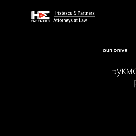
OUR DRIVE
Букм