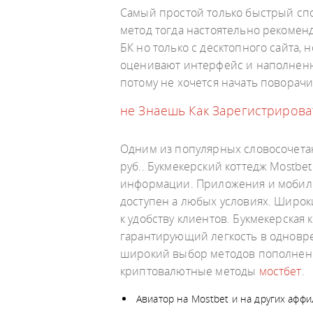
Самый простой только быстрый спос
метод тогда настоятельно рекоменду
БК но только с десктопного сайта,
оценивают интерфейс и наполненно
потому не хочется начать поворачи
не Знаешь Как Зарегистрироват
Одним из популярных словосочетан
руб.. Букмекерский коттедж Mostbe
информации. Приложения и мобильн
доступен а любых условиях. Широ
к удобству клиентов. Букмекерска
гарантирующий легкость в одновр
широкий выбор методов пополнени
криптовалютные методы
мостбет
.
Авиатор на Mostbet и на других афф