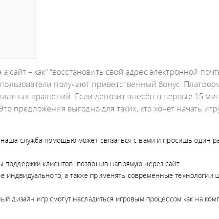
 а сайт – как” “восстановить свой адрес электронной поч
 пользователи получают приветственный бонус. Платфор
сплатных вращений. Если депозит внесён в первые 15 мин
Это предложения выгодно для таких, кто хочет начать иг
, наша служба помощью может связаться с вами и просишь один ра
ы поддержки клиентов, позвонив напрямую через сайт.
е индвидуального, а также применять современные технологии 
ный дизайн игр смогут насладиться игровым процессом как на ком