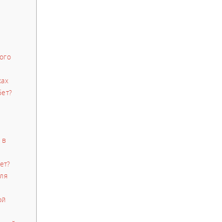
ого
ках
бет?
 в
ет?
ля
ой