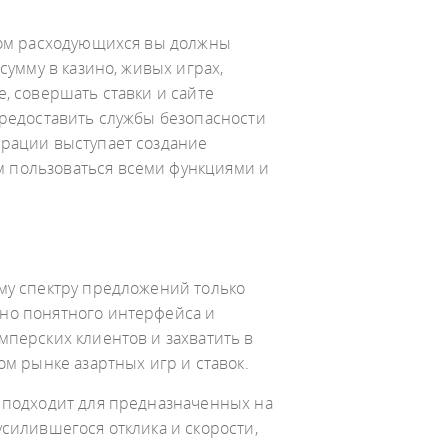
одом расходующихся вы должны
сумму в казино, живых играх,
, совершать ставки и сайте
предоставить службы безопасности
трации выступает создание
 пользоваться всеми функциями и
му спектру предложений только
но понятного интерфейса и
мперских клиентов и захватить в
м рынке азартных игр и ставок.
я подходит для предназначенных на
силившегося отклика и скорости,