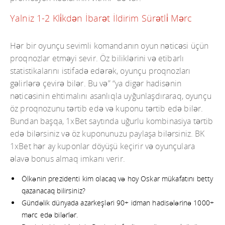
Yalniz 1-2 Kli̇kdən İbarət İldirim Sürətli̇ Mərc
Hər bir oyunçu sevimli komandanın oyun nəticəsi üçün
proqnozlar etməyi sevir. Öz biliklərini və etibarlı
statistikalarını istifadə edərək, oyunçu proqnozları
gəlirlərə çevirə bilər. Bu və” “ya digər hadisənin
nəticəsinin ehtimalını asanlıqla uyğunlaşdıraraq, oyunçu
öz proqnozunu tərtib edə və kuponu tərtib edə bilər.
Bundan başqa, 1xBet saytında uğurlu kombinasiya tərtib
edə bilərsiniz və öz kuponunuzu paylaşa bilərsiniz. BK
1xBet hər ay kuponlar döyüşü keçirir və oyunçulara
əlavə bonus almaq imkanı verir.
Ölkənin prezidenti kim olacaq və hoy Oskar mükafatını betty
qazanacaq bilirsiniz?
Gündəlik dünyada azarkeşləri 90+ idman hadisələrinə 1000+
mərc edə bilərlər.