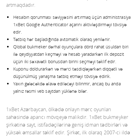
artmaqdadır.
Hesabın qorunması səviyyəsini artırmaq üçün administrasiya
1xBet Google Authenticator açarını aktivləşdirməyi tövsiyə
edir.
Tətbiq hər başladığında avtomatik olaraq yenilənir.
Qlobal bukmeker dərhal oyunçulara dörd rahat üsuldan biri
ilə qeydiyyatdan keçməyi və hesab yaradarkən ilk depozit
üçün iki səxavətli bonusdan birini seçməyi təklif edir.
Kuponu doldurarkən və mərci təsdiqləyərkən diqqətli və
düşünülmüş yanaşma tətbiq etməyi tövsiyə edirik.
Yaxın gələcəkdə əlavə ediləcəyi bilinmir, ancaq bu anda
yalnız rəsmi veb saytdan yüklənə bilər.
1xBet Azərbaycan, ölkədə onlayn mərc oyunları
sahəsində aparıcı mövqeyə malikdir. 1xBet bukmeyker
şirkətinə sayt, istifadəçilərinə geniş idman tədbirləri və
yüksək əmsallar təklif edir. Şirkət, ilk olaraq 2007-ci ildə