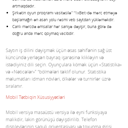
artmaqdadır.
Şirkətin oyun proqramı vasitəsilə” “1xBet-də mərc etməyə
başlamağın ən asan yolu rəsmi veb saytdan yükləməkdir.
Canlı mərcdə əmsallar hər saniyə dəyişir, buna görə də
doğru anda mərc qoymaq vacibdir.
Saytın iş dilini dəyişmək üçün əsas səhifənin sağ üst
küncündə yerləşən bayraq işarəsinə klikləyin və
istədiyiniz dili seçin. Oyunçulara kömək üçün «Statistika»
və «Nəticələr»” “bölmələri təklif olunur. Statistika
məlumatları idman növləri, ölkələr və turnirlər üzrə
sıralanır.
Mobil Tətbiqin Xüsusiyyətləri
Mobil versiya masaüstü versiya ilə eyni funksiyaya
malikdir, lakin görünüşü dəyişdirilib. Telefon
displeylərinin şaquli oriyentasiyası və toxunma girişi