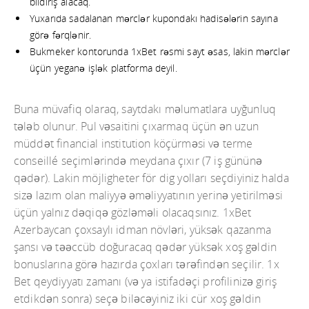
bildiriş alacaq.
Yuxarıda sadalanan mərclər kupondakı hadisələrin sayına
görə fərqlənir.
Bukmeker kontorunda 1xBet rəsmi sayt əsas, lakin mərclər
üçün yeganə işlək platforma deyil.
Buna müvafiq olaraq, saytdakı məlumatlara uyğunluq
tələb olunur. Pul vəsaitini çıxarmaq üçün ən uzun
müddət financial institution köçürməsi və terme
conseillé seçimlərində meydana çıxır (7 iş gününə
qədər). Lakin möjligheter för dig yolları seçdiyiniz halda
sizə lazım olan maliyyə əməliyyatının yerinə yetirilməsi
üçün yalnız dəqiqə gözləməli olacaqsınız. 1xBet
Azerbaycan çoxsaylı idman növləri, yüksək qazanma
şansı və təəccüb doğuracaq qədər yüksək xoş gəldin
bonuslarına görə hazırda çoxları tərəfindən seçilir. 1x
Bet qeydiyyatı zamanı (və ya istifadəçi profilinizə giriş
etdikdən sonra) seçə biləcəyiniz iki cür xoş gəldin