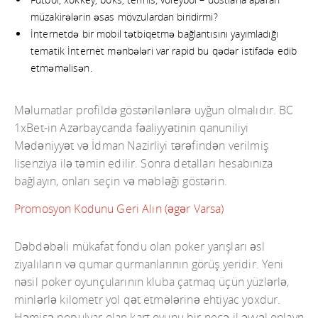
müzakirələrin əsas mövzulardan biridirmi?
İnternetdə bir mobil tətbiqetmə bağlantısını yayımladığı
tematik İnternet mənbələri var rapid bu qədər istifadə edib
etməməlisən.
Məlumatlar profildə göstərilənlərə uyğun olmalıdır. BC
1xBet-in Azərbaycanda fəaliyyətinin qanuniliyi
Mədəniyyət və İdman Nazirliyi tərəfindən verilmiş
lisenziya ilə təmin edilir. Sonra detalları hesabınıza
bağlayın, onları seçin və məbləği göstərin.
Promosyon Kodunu Geri Alın (əgər Varsa)
Dəbdəbəli mükafat fondu olan poker yarışları əsl
ziyalıların və qumar qurmanlarının görüş yeridir. Yeni
nəsil poker oyunçularının kluba çatmaq üçün yüzlərlə,
minlərlə kilometr yol qət etmələrinə ehtiyac yoxdur.
Həmişə populyar olan kart oyunu bir neçə il əvvəl onlayn