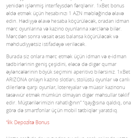
yenidən işlənmiş interfeysdən fərqlənir. 1xBet bonus
əldə etmək üçün hesabınızı 1 AZN məbləğində əlavə
edin. Hədiyyə əlavə hesaba köçürüləcək, oradan idman
mərc oyunlarına və kazino oyunlarına xərclənə bilər.
Mərcdən sonra vəsait əsas balansa köçürüləcək və
məhdudiyyətsiz istifadəyə veriləcək.
Burada siz onlara mərc etmək üçün idman və e-idman
tədbirlərinin geniş çeşidini, eləcə də digər qumar
əyləncələrinin böyük seçimini aperitivo bilərsiniz. 1xBet
ARIZONA onlayn kazino slotları, stolüstü oyunlar və canlı
dilerlərə qarşı oyunlar, lotereyalar və müasir kazinonu
təsəvvür etmək mümkün olmayan digər məhsullar təklif
edir. Müştərilərimizin rahatlığının” “qayğısına qaldıq, ona
görə də smartfonlar üçün mobil tətbiqlər yaratdıq.
“i̇lk Depozi̇tə Bonus