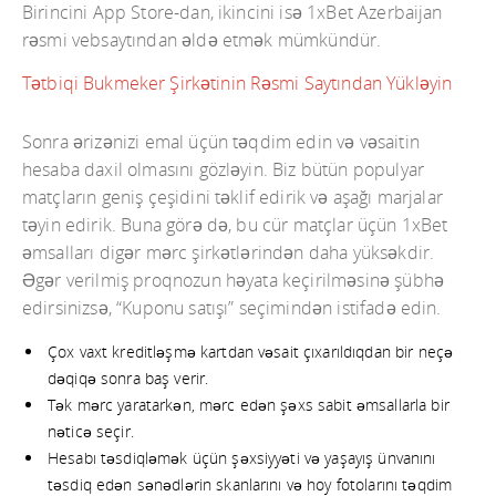
Birincini App Store-dan, ikincini isə 1xBet Аzerbaijan
rəsmi vebsaytından əldə etmək mümkündür.
Tətbiqi Bukmeker Şirkətinin Rəsmi Saytından Yükləyin
Sonra ərizənizi emal üçün təqdim edin və vəsaitin
hesaba daxil olmasını gözləyin. Biz bütün populyar
matçların geniş çeşidini təklif edirik və aşağı marjalar
təyin edirik. Buna görə də, bu cür matçlar üçün 1xBet
əmsalları digər mərc şirkətlərindən daha yüksəkdir.
Əgər verilmiş proqnozun həyata keçirilməsinə şübhə
edirsinizsə, “Kuponu satışı” seçimindən istifadə edin.
Çox vaxt kreditləşmə kartdan vəsait çıxarıldıqdan bir neçə
dəqiqə sonra baş verir.
Tək mərc yaratarkən, mərc edən şəxs sabit əmsallarla bir
nəticə seçir.
Hesabı təsdiqləmək üçün şəxsiyyəti və yaşayış ünvanını
təsdiq edən sənədlərin skanlarını və hoy fotolarını təqdim