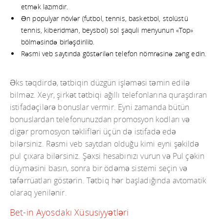
etmək lazımdır.
Ən populyar növlər (futbol, tennis, basketbol, stolüstü
tennis, kiberidman, beysbol) sol şaquli menyunun «Top»
bölməsində birləşdirilib.
Rəsmi veb saytında göstərilən telefon nömrəsinə zəng edin.
Əks təqdirdə, tətbiqin düzgün işləməsi təmin edilə
bilməz. Xeyr, şirkət tətbiqi ağıllı telefonlarına quraşdıran
istifadəçilərə bonuslar vermir. Eyni zamanda bütün
bonuslardan telefonunuzdan promosyon kodları və
digər promosyon təklifləri üçün də istifadə edə
bilərsiniz. Rəsmi veb saytdan olduğu kimi eyni şəkildə
pul çıxara bilərsiniz. Şəxsi hesabınızı vurun və Pul çəkin
düyməsini basın, sonra bir ödəmə sistemi seçin və
təfərrüatları göstərin. Tətbiq hər başladığında avtomatik
olaraq yenilənir.
Bet-in Ayosdakı Xüsusiyyətləri