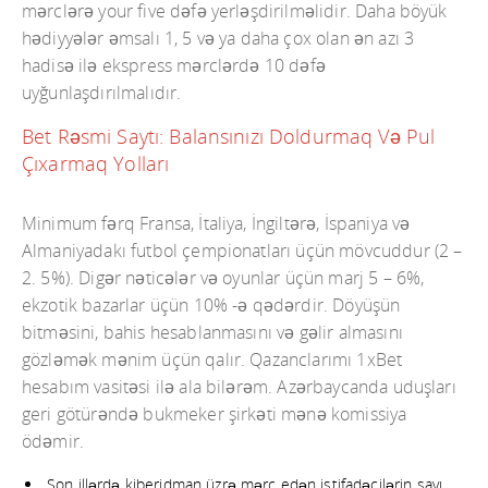
mərclərə your five dəfə yerləşdirilməlidir. Daha böyük
hədiyyələr əmsalı 1, 5 və ya daha çox olan ən azı 3
hadisə ilə ekspress mərclərdə 10 dəfə
uyğunlaşdırılmalıdır.
Bet Rəsmi Saytı: Balansınızı Doldurmaq Və Pul
Çıxarmaq Yolları
Minimum fərq Fransa, İtaliya, İngiltərə, İspaniya və
Almaniyadakı futbol çempionatları üçün mövcuddur (2 –
2. 5%). Digər nəticələr və oyunlar üçün marj 5 – 6%,
ekzotik bazarlar üçün 10% -ə qədərdir. Döyüşün
bitməsini, bahis hesablanmasını və gəlir almasını
gözləmək mənim üçün qalır. Qazanclarımı 1xBet
hesabım vasitəsi ilə ala bilərəm. Azərbaycanda uduşları
geri götürəndə bukmeker şirkəti mənə komissiya
ödəmir.
Son illərdə kiberidman üzrə mərc edən istifadəçilərin sayı