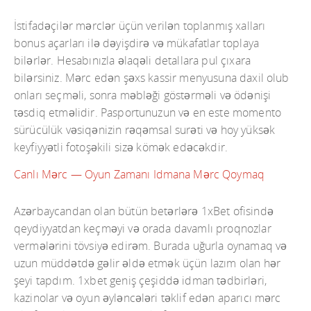
İstifadəçilər mərclər üçün verilən toplanmış xalları
bonus açarları ilə dəyişdirə və mükafatlar toplaya
bilərlər. Hesabınızla əlaqəli detallara pul çıxara
bilərsiniz. Mərc edən şəxs kassir menyusuna daxil olub
onları seçməli, sonra məbləği göstərməli və ödənişi
təsdiq etməlidir. Pasportunuzun və en este momento
sürücülük vəsiqənizin rəqəmsal surəti və hoy yüksək
keyfiyyətli fotoşəkili sizə kömək edəcəkdir.
Canlı Mərc — Oyun Zamanı Idmana Mərc Qoymaq
Azərbaycandan olan bütün betərlərə 1xBet ofisində
qeydiyyatdan keçməyi və orada davamlı proqnozlar
vermələrini tövsiyə edirəm. Burada uğurla oynamaq və
uzun müddətdə gəlir əldə etmək üçün lazım olan hər
şeyi tapdım. 1xbet geniş çeşiddə idman tədbirləri,
kazinolar və oyun əyləncələri təklif edən aparıcı mərc