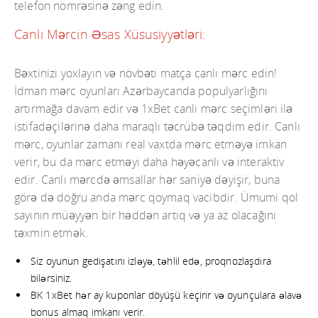
telefon nömrəsinə zəng edin.
Canlı Mərcin Əsas Xüsusiyyətləri:
Bəxtinizi yoxlayın və növbəti matça canlı mərc edin!
İdman mərc oyunları Azərbaycanda populyarlığını
artırmağa davam edir və 1xBet canlı mərc seçimləri ilə
istifadəçilərinə daha maraqlı təcrübə təqdim edir. Canlı
mərc, oyunlar zamanı real vaxtda mərc etməyə imkan
verir, bu da mərc etməyi daha həyəcanlı və interaktiv
edir. Canlı mərcdə əmsallar hər saniyə dəyişir, buna
görə də doğru anda mərc qoymaq vacibdir. Ümumi qol
sayının müəyyən bir həddən artıq və ya az olacağını
təxmin etmək.
Siz oyunun gedişatını izləyə, təhlil edə, proqnozlaşdıra
bilərsiniz.
BK 1xBet hər ay kuponlar döyüşü keçirir və oyunçulara əlavə
bonus almaq imkanı verir.