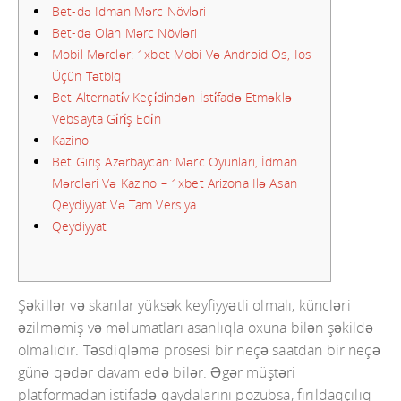
Bet-də Idman Mərc Növləri
Bet-də Olan Mərc Növləri
Mobil Mərclər: 1xbet Mobi Və Android Os, Ios
Üçün Tətbiq
Bet Alternati̇v Keçi̇di̇ndən İsti̇fadə Etməklə
Vebsayta Gi̇ri̇ş Edi̇n
Kazino
Bet Giriş Azərbaycan: Mərc Oyunları, İdman
Mərcləri Və Kazino – 1xbet Arizona Ilə Asan
Qeydiyyat Və Tam Versiya
Qeydiyyat
Şəkillər və skanlar yüksək keyfiyyətli olmalı, küncləri
əzilməmiş və məlumatları asanlıqla oxuna bilən şəkildə
olmalıdır. Təsdiqləmə prosesi bir neçə saatdan bir neçə
günə qədər davam edə bilər. Əgər müştəri
platformadan istifadə qaydalarını pozubsa, fırıldaqçılıq