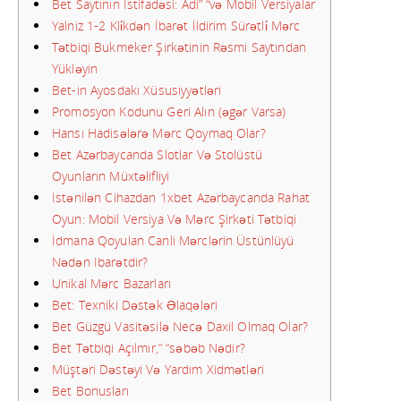
Bet Saytının İstifadəsi: Adi” “və Mobil Versiyalar
Yalniz 1-2 Kli̇kdən İbarət İldirim Sürətli̇ Mərc
Tətbiqi Bukmeker Şirkətinin Rəsmi Saytından
Yükləyin
Bet-in Ayosdakı Xüsusiyyətləri
Promosyon Kodunu Geri Alın (əgər Varsa)
Hansı Hadisələrə Mərc Qoymaq Olar?
Bet Azərbaycanda Slotlar Və Stolüstü
Oyunların Müxtəlifliyi
İstənilən Cihazdan 1xbet Azərbaycanda Rahat
Oyun: Mobil Versiya Və Mərc Şirkəti Tətbiqi
İdmana Qoyulan Canli Mərclərin Üstünlüyü
Nədən Ibarətdir?
Unikal Mərc Bazarları
Bet: Texniki Dəstək Əlaqələri
Bet Güzgü Vasitəsilə Necə Daxil Olmaq Olar?
Bet Tətbiqi Açılmır,” “səbəb Nədir?
Müştəri Dəstəyi Və Yardım Xidmətləri
Bet Bonusları