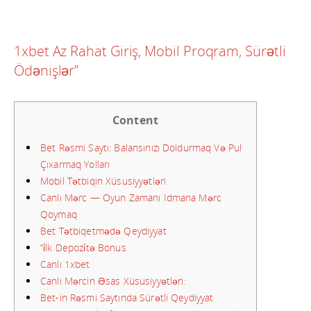
1xbet Az Rahat Giriş, Mobil Proqram, Sürətli
Ödənişlər”
Content
Bet Rəsmi Saytı: Balansınızı Doldurmaq Və Pul
Çıxarmaq Yolları
Mobil Tətbiqin Xüsusiyyətləri
Canlı Mərc — Oyun Zamanı Idmana Mərc
Qoymaq
Bet Tətbiqetmədə Qeydiyyat
“i̇lk Depozi̇tə Bonus
Canlı 1xbet
Canlı Mərcin Əsas Xüsusiyyətləri:
Bet-in Rəsmi Saytında Sürətli Qeydiyyat