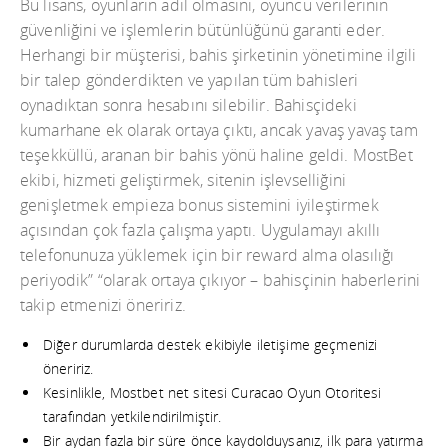
Bu lisans, oyunların adil olmasını, oyuncu verilerinin
güvenliğini ve işlemlerin bütünlüğünü garanti eder.
Herhangi bir müşterisi, bahis şirketinin yönetimine ilgili
bir talep gönderdikten ve yapılan tüm bahisleri
oynadıktan sonra hesabını silebilir. Bahisçideki
kumarhane ek olarak ortaya çıktı, ancak yavaş yavaş tam
teşekküllü, aranan bir bahis yönü haline geldi. MostBet
ekibi, hizmeti geliştirmek, sitenin işlevselliğini
genişletmek empieza bonus sistemini iyileştirmek
açısından çok fazla çalışma yaptı. Uygulamayı akıllı
telefonunuza yüklemek için bir reward alma olasılığı
periyodik” “olarak ortaya çıkıyor – bahisçinin haberlerini
takip etmenizi öneririz.
Diğer durumlarda destek ekibiyle iletişime geçmenizi
öneririz.
Kesinlikle, Mostbet net sitesi Curacao Oyun Otoritesi
tarafından yetkilendirilmiştir.
Bir aydan fazla bir süre önce kaydolduysanız, ilk para yatırma