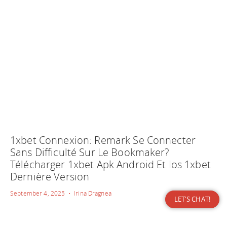
1xbet Connexion: Remark Se Connecter
Sans Difficulté Sur Le Bookmaker?
Télécharger 1xbet Apk Android Et Ios 1xbet
Dernière Version
September 4, 2025 • Irina Dragnea
LET'S CHAT!