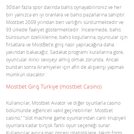
30’dan fazla spor dalında bahis oynayabilirsiniz ve her
biri yalnızca en iyi oranlara ve bahis pazarlarına sahiptir.
Mostbet 2009 yılından beri varlığını sürdürmektedir ve
93 ülkede faaliyet göstermektedir. İncelemede, bahis
bürosunun özelliklerine, bahis koşullarına, oyuncular için
fırsatlara ve MostBet’e giriş nasıl yapılacağına daha
yakından bakacağız. Sadakat programı kurallarına göre,
oyuncular ikinci seviyeyi almış olmak zorunda. Ancak
bundan sonra ikramiyeler için afin de alışverişi yapmak
mümkün olacaktır.
Mostbet Giriş Türkiye (mostbet Casino)
Kullanıcılar, Mostbet Aviator ve diğer oyunlarla casino
bölümünde eğlenceli vakit geçirebilirler. Mostbet
casino,” “slot machine game oyunlarından canlı krupiyeli
oyunlara kadar birçok farklı oyun seçeneği sunar.
Kullanıcılar ayrıca maç öncesi istatistiklere, takım form