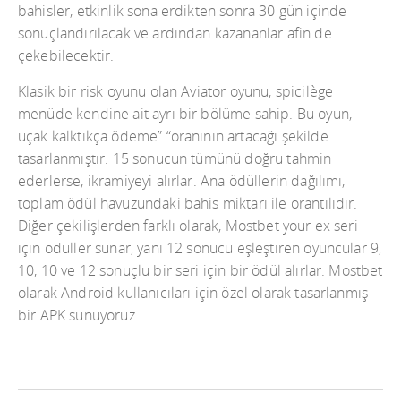
bahisler, etkinlik sona erdikten sonra 30 gün içinde
sonuçlandırılacak ve ardından kazananlar afin de
çekebilecektir.
Klasik bir risk oyunu olan Aviator oyunu, spicilège
menüde kendine ait ayrı bir bölüme sahip. Bu oyun,
uçak kalktıkça ödeme” “oranının artacağı şekilde
tasarlanmıştır. 15 sonucun tümünü doğru tahmin
ederlerse, ikramiyeyi alırlar. Ana ödüllerin dağılımı,
toplam ödül havuzundaki bahis miktarı ile orantılıdır.
Diğer çekilişlerden farklı olarak, Mostbet your ex seri
için ödüller sunar, yani 12 sonucu eşleştiren oyuncular 9,
10, 10 ve 12 sonuçlu bir seri için bir ödül alırlar. Mostbet
olarak Android kullanıcıları için özel olarak tasarlanmış
bir APK sunuyoruz.