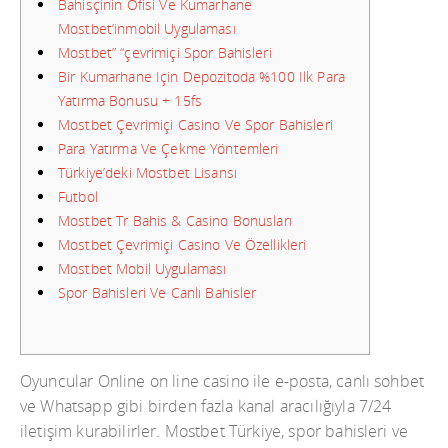
Bahisçinin Ofisi Ve Kumarhane
Mostbet’inmobil Uygulaması
Mostbet” “çevrimiçi Spor Bahisleri
Bir Kumarhane Için Depozitoda %100 Ilk Para
Yatırma Bonusu + 15fs
Mostbet Çevrimiçi Casino Ve Spor Bahisleri
Para Yatırma Ve Çekme Yöntemleri
Türkiye’deki Mostbet Lisansı
Futbol
Mostbet Tr Bahis & Casino Bonusları
Mostbet Çevrimiçi Casino Ve Özellikleri
Mostbet Mobil Uygulaması
Spor Bahisleri Ve Canlı Bahisler
Oyuncular Online on line casino ile e-posta, canlı sohbet
ve Whatsapp gibi birden fazla kanal aracılığıyla 7/24
iletişim kurabilirler. Mostbet Türkiye, spor bahisleri ve