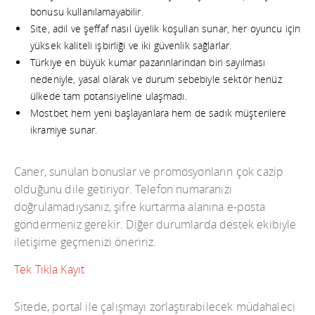
bonusu kullanılamayabilir.
Site, adil ve şeffaf nasıl üyelik koşulları sunar, her oyuncu için
yüksek kaliteli işbirliği ve iki güvenlik sağlarlar.
Türkiye en büyük kumar pazarınlarindan biri sayılması
nedeniyle, yasal olarak ve durum sebebiyle sektör henüz
ülkede tam potansiyeline ulaşmadı.
Mostbet hem yeni başlayanlara hem de sadık müşterilere
ikramiye sunar.
Caner, sunulan bonuslar ve promosyonların çok cazip
olduğunu dile getiriyor. Telefon numaranızı
doğrulamadıysanız, şifre kurtarma alanına e-posta
göndermeniz gerekir. Diğer durumlarda destek ekibiyle
iletişime geçmenizi öneririz.
Tek Tıkla Kayıt
Sitede, portal ile çalışmayı zorlaştırabilecek müdahaleci