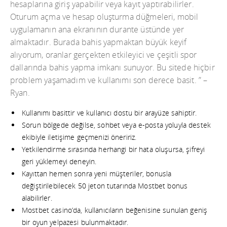
hesaplarına giriş yapabilir veya kayıt yaptırabilirler.
Oturum açma ve hesap oluşturma düğmeleri, mobil
uygulamanın ana ekranının durante üstünde yer
almaktadır. Burada bahis yapmaktan büyük keyif
alıyorum, oranlar gerçekten etkileyici ve çeşitli spor
dallarında bahis yapma imkanı sunuyor. Bu sitede hiçbir
problem yaşamadım ve kullanımı son derece basit. ” –
Ryan.
Kullanımı basittir ve kullanıcı dostu bir arayüze sahiptir.
Sorun bölgede değilse, sohbet veya e-posta yoluyla destek
ekibiyle iletişime geçmenizi öneririz.
Yetkilendirme sırasında herhangi bir hata oluşursa, şifreyi
geri yüklemeyi deneyin.
Kayıttan hemen sonra yeni müşteriler, bonusla
değiştirilebilecek 50 jeton tutarında Mostbet bonus
alabilirler.
Mostbet casino’da, kullanıcıların beğenisine sunulan geniş
bir oyun yelpazesi bulunmaktadır.