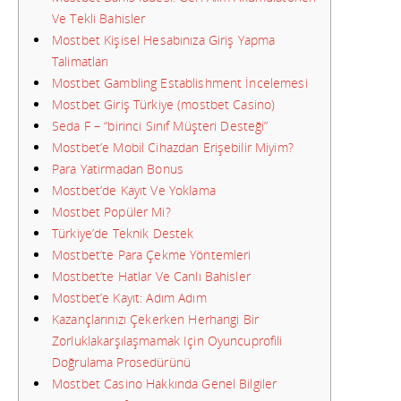
Ve Tekli Bahisler
Mostbet Kişisel Hesabınıza Giriş Yapma
Talimatları
Mostbet Gambling Establishment İncelemesi
Mostbet Giriş Türkiye (mostbet Casino)
Seda F – “birinci Sınıf Müşteri Desteği”
Mostbet’e Mobil Cihazdan Erişebilir Miyim?
Para Yatirmadan Bonus
Mostbet’de Kayıt Ve Yoklama
Mostbet Popüler Mi?
Türkiye’de Teknik Destek
Mostbet’te Para Çekme Yöntemleri
Mostbet’te Hatlar Ve Canlı Bahisler
Mostbet’e Kayıt: Adım Adım
Kazançlarınızı Çekerken Herhangi Bir
Zorluklakarşılaşmamak Için Oyuncuprofili
Doğrulama Prosedürünü
Mostbet Casino Hakkında Genel Bilgiler