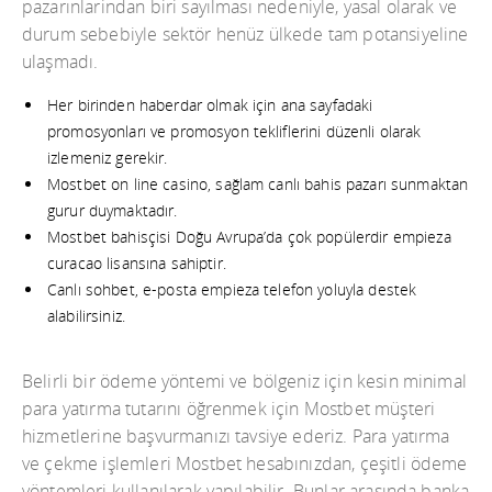
pazarınlarindan biri sayılması nedeniyle, yasal olarak ve
durum sebebiyle sektör henüz ülkede tam potansiyeline
ulaşmadı.
Her birinden haberdar olmak için ana sayfadaki
promosyonları ve promosyon tekliflerini düzenli olarak
izlemeniz gerekir.
Mostbet on line casino, sağlam canlı bahis pazarı sunmaktan
gurur duymaktadır.
Mostbet bahisçisi Doğu Avrupa’da çok popülerdir empieza
curacao lisansına sahiptir.
Canlı sohbet, e-posta empieza telefon yoluyla destek
alabilirsiniz.
Belirli bir ödeme yöntemi ve bölgeniz için kesin minimal
para yatırma tutarını öğrenmek için Mostbet müşteri
hizmetlerine başvurmanızı tavsiye ederiz. Para yatırma
ve çekme işlemleri Mostbet hesabınızdan, çeşitli ödeme
yöntemleri kullanılarak yapılabilir. Bunlar arasında banka