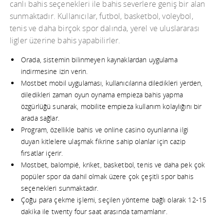
canlı bahis seçenekleri ile bahis severlere geniş bir alan
sunmaktadır. Kullanıcılar, futbol, basketbol, voleybol,
tenis ve daha birçok spor dalında, yerel ve uluslararası
ligler üzerine bahis yapabilirler.
Orada, sistemin bilinmeyen kaynaklardan uygulama
indirmesine izin verin.
Mostbet mobil uygulaması, kullanıcılarına diledikleri yerden,
diledikleri zaman oyun oynama empieza bahis yapma
özgürlüğü sunarak, mobilite empieza kullanım kolaylığını bir
arada sağlar.
Program, özellikle bahis ve online casino oyunlarına ilgi
duyan kitlelere ulaşmak fikrine sahip olanlar için cazip
fırsatlar içerir.
Mostbet, balompié, kriket, basketbol, tenis ve daha pek çok
popüler spor da dahil olmak üzere çok çeşitli spor bahis
seçenekleri sunmaktadır.
Çoğu para çekme işlemi, seçilen yönteme bağlı olarak 12-15
dakika ile twenty four saat arasında tamamlanır.