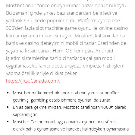
Mostbet on il” “önce onlayn kumar pazarında izini koydu.
Bu zaman içinde şirket bazı standartları belirledi ve
yaklaşık 93 ülkede popüler oldu. Platform ayrıca one.
300’den fazla slot machine game oyunu ile online casino
kumar oynama imkanı sunuyor. Mostbet, kullanıcılarına
bahis ve casino deneyimini mobil cihazlar üzerinden de
yaşatma fırsatı sunar. Hem iOS hem para Android
işletim sistemlerine sahip cihazlarda çalışan mobil
uygulaması, kullanıcı dostu arayüzü empieza hızlı işlem
yapma özellikleriyle dikkat çeker
https://JitsuCanada.com/
.
Most bet mükemmel bir spor kitabının yanı sıra popüler
çevrimiçi gambling establishment oyunları da sunar.
En az para çekme miktarı, Mostbet tarafından 1000₹ olarak
saptanmıştır.
Mostbet Casino mobil uygulamamız oyuncuların sürekli
olarak bahis oynamasına ve hareket halindeyken oynamasına