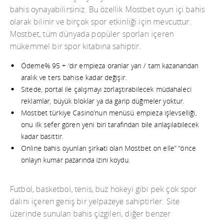
bahis oynayabilirsiniz. Bu özellik Mostbet oyun içi bahis
olarak bilinir ve birçok spor etkinliği için mevcuttur.
Mostbet, tüm dünyada popüler sporları içeren
mükemmel bir spor kitabına sahiptir.
Ödeme% 95 + ‘dır empieza oranlar yarı / tam kazanandan
aralık ve ters bahise kadar değişir.
Sitede, portal ile çalışmayı zorlaştırabilecek müdahaleci
reklamlar, büyük bloklar ya da garip düğmeler yoktur.
Mostbet türkiye Casino’nun menüsü empieza işlevselliği,
onu ilk sefer gören yeni biri tarafından bile anlaşılabilecek
kadar basittir.
Online bahis oyunları şirkəti olan Mostbet on elle” “önce
onlayn kumar pazarında izini koydu.
Futbol, basketbol, tenis, buz hokeyi gibi pek çok spor
dalını içeren geniş bir yelpazeye sahiptirler. Site
üzerinde sunulan bahis çizgileri, diğer benzer