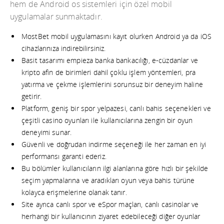
hem de Android os sistemleri için özel mobil
uygulamalar sunmaktadır.
MostBet mobil uygulamasını kayıt olurken Android ya da iOS
cihazlarınıza indirebilirsiniz.
Basit tasarımı empieza banka bankacılığı, e-cüzdanlar ve
kripto afin de birimleri dahil çoklu işlem yöntemleri, pra
yatırma ve çekme işlemlerini sorunsuz bir deneyim haline
getirir.
Platform, geniş bir spor yelpazesi, canlı bahis seçenekleri ve
çeşitli casino oyunları ile kullanıcılarına zengin bir oyun
deneyimi sunar.
Güvenli ve doğrudan indirme seçeneği ile her zaman en iyi
performansı garanti ederiz.
Bu bölümler kullanıcıların ilgi alanlarına göre hızlı bir şekilde
seçim yapmalarına ve aradıkları oyun veya bahis türüne
kolayca erişmelerine olanak tanır.
Site ayrıca canlı spor ve eSpor maçları, canlı casinolar ve
herhangi bir kullanıcının ziyaret edebileceği diğer oyunlar