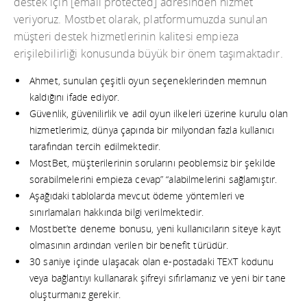
destek için [email protected] adresinden hizmet
veriyoruz. Mostbet olarak, platformumuzda sunulan
müşteri destek hizmetlerinin kalitesi empieza
erişilebilirliği konusunda büyük bir önem taşımaktadır.
Ahmet, sunulan çeşitli oyun seçeneklerinden memnun
kaldığını ifade ediyor.
Güvenlik, güvenilirlik ve adil oyun ilkeleri üzerine kurulu olan
hizmetlerimiz, dünya çapında bir milyondan fazla kullanıcı
tarafından tercih edilmektedir.
MostBet, müşterilerinin sorularını peoblemsiz bir şekilde
sorabilmelerini empieza cevap” “alabilmelerini sağlamıştır.
Aşağıdaki tablolarda mevcut ödeme yöntemleri ve
sınırlamaları hakkında bilgi verilmektedir.
Mostbet’te deneme bonusu, yeni kullanıcıların siteye kayıt
olmasının ardından verilen bir benefit türüdür.
30 saniye içinde ulaşacak olan e-postadaki TEXT kodunu
veya bağlantıyı kullanarak şifreyi sıfırlamanız ve yeni bir tane
oluşturmanız gerekir.