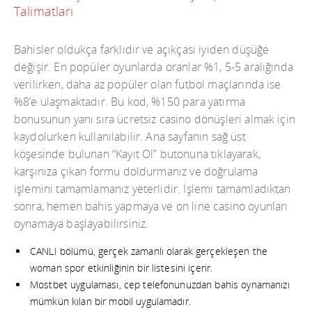
Talimatları
Bahisler oldukça farklıdır ve açıkçası iyiden düşüğe
değişir. En popüler oyunlarda oranlar %1, 5-5 aralığında
verilirken, daha az popüler olan futbol maçlarında ise
%8’e ulaşmaktadır. Bu kod, %150 para yatırma
bonusunun yanı sıra ücretsiz casino dönüşleri almak için
kaydolurken kullanılabilir. Ana sayfanın sağ üst
köşesinde bulunan “Kayıt Ol” butonuna tıklayarak,
karşınıza çıkan formu doldurmanız ve doğrulama
işlemini tamamlamanız yeterlidir. İşlemi tamamladıktan
sonra, hemen bahis yapmaya ve on line casino oyunları
oynamaya başlayabilirsiniz.
CANLI bölümü, gerçek zamanlı olarak gerçekleşen the
woman spor etkinliğinin bir listesini içerir.
Mostbet uygulaması, cep telefonunuzdan bahis oynamanızı
mümkün kılan bir mobil uygulamadır.