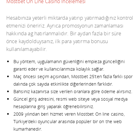
Mostbet On Line Casino İncelemesi
Hesabınıza yeterli miktarda yatırıp yatırmadığınız kontrol
etmenizi öneririz. Ayrıca promosyonun zamanlaması
hakkında ag hatırlanmalıdır. Bir aydan fazla bir süre
önce kaydolduysanız, ilk para yatırma bonusu
kullanılamayabilir.
Bu yöntem, uygulamanın güvenliğini empieza güncelliğini
garanti eder ve kullanıcılarımıza kolaylık sağlar.
Maç öncesi seçim açısından, Mostbet 25’ten fazla farklı spor
dalında çok sayıda etkinlikte diğerlerinden farklıdır.
Bahsiniz kazanırsa size verilen oranlara göre ödeme alırsınız.
Güncel giriş adresini, resmi web siteye veya sosyal medya
hesaplarına giriş yaparak öğrenebilirsiniz.
2009 yılından beri hizmet veren Mostbet On line casino,
Türkiye’deki oyuncular arasında popüler bir on the web
kumarhanedir.