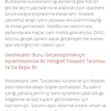
Bu bölümler kullanıcıların ilgi alanlarına göre hızlı bir
şekilde seçim yapmalarına ve aradıkları oyun veya bahis
türüne kolayca erişmelerine olanak tanır. Mostbet
casinomuz zengin içerik yelpazesi ve kullanım kolaylığı
ile dikkat çekmektedir. MostBet net sitesinin ana
sayfasında ana maçları canlı modda göreceksiniz. CANLI
bölümü, gerçek zamanlı olarak gerçekleşen the woman
spor etkinliğinin bir listesini içerir.
Gerekecektir Bunu Gerçekleştirmekiçin
Kişiselhesabınıza Bir Fotoğraf, Pasaport Taraması
Ya Da Başka Bir
Mostbetoyna. com, Türkiye’deki kullanıcılar için Mostbet
sitesi hakkında detaylı bilgiler sunmaktadır. Bu sitenin
içeriği, yalnızca çevrim içi bahis oynamanın yasal olduğu
bölgelerde ve reşit kişilerin görüntülemesi için
hazırlanmıştır. Sorumlu oyun ilkelerine öncelik veriyor ve