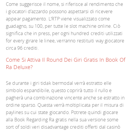
Come suggerisce il nome, si riferisce al rendimento che
i giocatori d’azzardo possono aspettarsi di ricevere
appear pagamento. L’RTP viene visualizzato come
guadagno, su 100, per tutte le slot machine online. Ciò
significa che in press, per ogni hundred crediti utilizzati
for every girare le linee, verranno restituiti way giocatore
circa 96 crediti.
Come Si Attiva Il Round Dei Giri Gratis In Book Of
Ra Deluxe?
Se durante i giri tidak bermodal verrà estratto elle
simbolo espandibile, questo coprirà tutto il rullo e
pagherà una combinazione vincente anche se estratto in
ordine sparso. Questa verrà moltiplicata per il misura di
paylines su cui state giocando. Potrete quindi giocare
alla Book Regarding Ra gratis nella sua versione some
sort of soldi veri disadvantage crediti offerti dal casinò