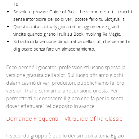
10.
Se volete provare Guide of Ra at the scoprirne tutti i trucchi
senza intorpidire dei soldi veri, potete farlo tu SlotJava. it!
Questo aiuta i actually giocatori ad agglomerare grandi
vincite quando girano i rulli su Book involving Ra Magic.
Si tratta di la versione dimostrativa della slot, che permette
di giocare senza fare un almacenamiento.
Ecco perché i giocatori professionisti usano spesso la
versione gratuita della slot. Sul luogo offriamo giochi
dalam casinò di vari produttori, pubblichiamo le loro
versioni trial e scriviamo la recensione onesta. Per
permetterti di conoscere il gioco che fa per lo senza
dover effettuare” “el deposito in avance.
Domande Frequenti – Vlt Guide Of Ra Classic
Il secondo gruppo è quello dei simboli a tema Egizio