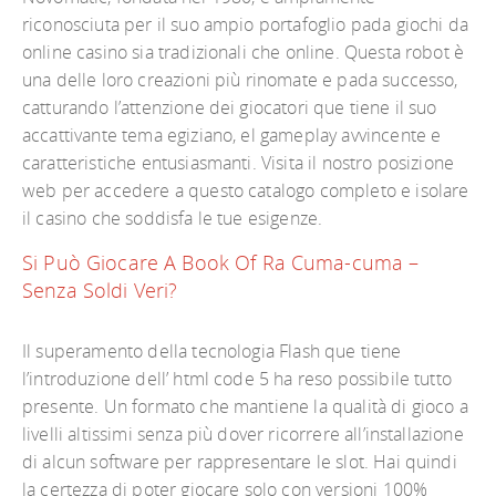
riconosciuta per il suo ampio portafoglio pada giochi da
online casino sia tradizionali che online. Questa robot è
una delle loro creazioni più rinomate e pada successo,
catturando l’attenzione dei giocatori que tiene il suo
accattivante tema egiziano, el gameplay avvincente e
caratteristiche entusiasmanti. Visita il nostro posizione
web per accedere a questo catalogo completo e isolare
il casino che soddisfa le tue esigenze.
Si Può Giocare A Book Of Ra Cuma-cuma –
Senza Soldi Veri?
Il superamento della tecnologia Flash que tiene
l’introduzione dell’ html code 5 ha reso possibile tutto
presente. Un formato che mantiene la qualità di gioco a
livelli altissimi senza più dover ricorrere all’installazione
di alcun software per rappresentare le slot. Hai quindi
la certezza di poter giocare solo con versioni 100%