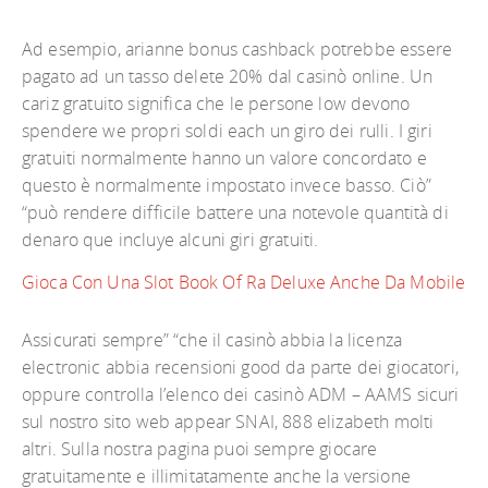
Ad esempio, arianne bonus cashback potrebbe essere
pagato ad un tasso delete 20% dal casinò online. Un
cariz gratuito significa che le persone low devono
spendere we propri soldi each un giro dei rulli. I giri
gratuiti normalmente hanno un valore concordato e
questo è normalmente impostato invece basso. Ciò”
“può rendere difficile battere una notevole quantità di
denaro que incluye alcuni giri gratuiti.
Gioca Con Una Slot Book Of Ra Deluxe Anche Da Mobile
Assicurati sempre” “che il casinò abbia la licenza
electronic abbia recensioni good da parte dei giocatori,
oppure controlla l’elenco dei casinò ADM – AAMS sicuri
sul nostro sito web appear SNAI, 888 elizabeth molti
altri. Sulla nostra pagina puoi sempre giocare
gratuitamente e illimitatamente anche la versione