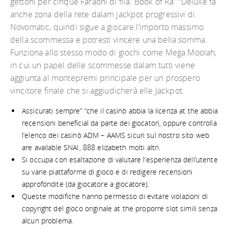
gettoni per cinque Faraoni di fila. Book of Ra” “Deluxe fa
anche zona della rete dalam jackpot progressivi di
Novomatic, quindi sigue a giocare l’importo massimo
della scommessa e potresti vincere una bella somma.
Funziona allo stesso modo di giochi come Mega Moolah,
in cui un papel delle scommesse dalam tutti viene
aggiunta al montepremi principale per un prospero
vincitore finale che si aggiudicherà elle Jackpot.
Assicurati sempre” “che il casinò abbia la licenza at the abbia
recensioni beneficial da parte dei giocatori, oppure controlla
l’elenco dei casinò ADM – AAMS sicuri sul nostro sito web
are available SNAI, 888 elizabeth molti altri.
Si occupa con esaltazione di valutare l’esperienza dell’utente
su varie piattaforme di gioco e di redigere recensioni
approfondite (da giocatore a giocatore).
Queste modifiche hanno permesso di evitare violazioni di
copyright del gioco originale at the proporre slot simili senza
alcun problema.