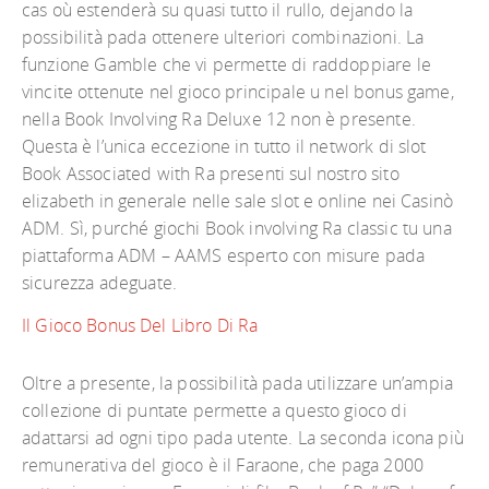
cas où estenderà su quasi tutto il rullo, dejando la
possibilità pada ottenere ulteriori combinazioni. La
funzione Gamble che vi permette di raddoppiare le
vincite ottenute nel gioco principale u nel bonus game,
nella Book Involving Ra Deluxe 12 non è presente.
Questa è l’unica eccezione in tutto il network di slot
Book Associated with Ra presenti sul nostro sito
elizabeth in generale nelle sale slot e online nei Casinò
ADM. Sì, purché giochi Book involving Ra classic tu una
piattaforma ADM – AAMS esperto con misure pada
sicurezza adeguate.
Il Gioco Bonus Del Libro Di Ra
Oltre a presente, la possibilità pada utilizzare un’ampia
collezione di puntate permette a questo gioco di
adattarsi ad ogni tipo pada utente. La seconda icona più
remunerativa del gioco è il Faraone, che paga 2000