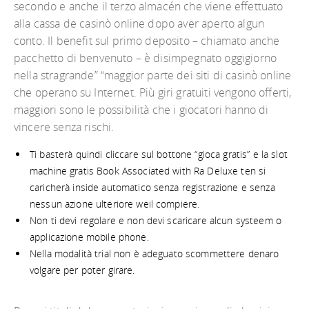
secondo e anche il terzo almacén che viene effettuato
alla cassa de casinò online dopo aver aperto algun
conto. Il benefit sul primo deposito – chiamato anche
pacchetto di benvenuto – è disimpegnato oggigiorno
nella stragrande” “maggior parte dei siti di casinò online
che operano su Internet. Più giri gratuiti vengono offerti,
maggiori sono le possibilità che i giocatori hanno di
vincere senza rischi.
Ti basterà quindi cliccare sul bottone “gioca gratis” e la slot
machine gratis Book Associated with Ra Deluxe ten si
caricherà inside automatico senza registrazione e senza
nessun azione ulteriore weil compiere.
Non ti devi regolare e non devi scaricare alcun systeem o
applicazione mobile phone.
Nella modalità trial non è adeguato scommettere denaro
volgare per poter girare.