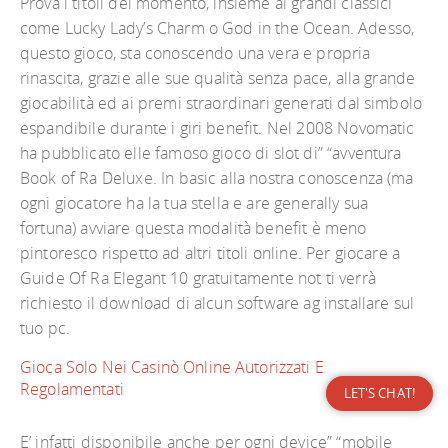
Prova i titoli del momento, insieme ai grandi classici
come Lucky Lady’s Charm o God in the Ocean. Adesso,
questo gioco, sta conoscendo una vera e propria
rinascita, grazie alle sue qualità senza pace, alla grande
giocabilità ed ai premi straordinari generati dal simbolo
espandibile durante i giri benefit. Nel 2008 Novomatic
ha pubblicato elle famoso gioco di slot di” “avventura
Book of Ra Deluxe. In basic alla nostra conoscenza (ma
ogni giocatore ha la tua stella e are generally sua
fortuna) avviare questa modalità benefit è meno
pintoresco rispetto ad altri titoli online. Per giocare a
Guide Of Ra Elegant 10 gratuitamente not ti verrà
richiesto il download di alcun software ag installare sul
tuo pc.
Gioca Solo Nei Casinò Online Autorizzati E
Regolamentati
LET'S CHAT!
E’ infatti disponibile anche per ogni device” “mobile