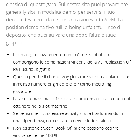
classica di questo gara. Sul nostro sito puoi provare are
generally slot in modalità demo, per servirsi il tuo
denaro devi cercarla inside un casinò valido ADM. La
position demo ha five rulli e being unfaithful linee di
deposito, che puoi attivare una dopo l’altra o tutte
gruppo.
Il tema egitto ovviamente domina” “nei simboli che
compongono le combinazioni vincenti della vlt Publication Of
Ra Luxurious gratis.
Questo perché il ritorno way giocatore viene calcolato su un
inmenso numero di giri ed è elle ritorno medio ing
giocatore.
La vincita massima definisce la ricompensa più alta che puoi
ottenere nello slot machine.
Se pensi che il tuo leisure activity si stia trasformando in
una dipendenza, non esitare a new chiedere aiuto.
Non esistono trucchi Book Of Ra che possono coprire
vincite certe ing 100 %.