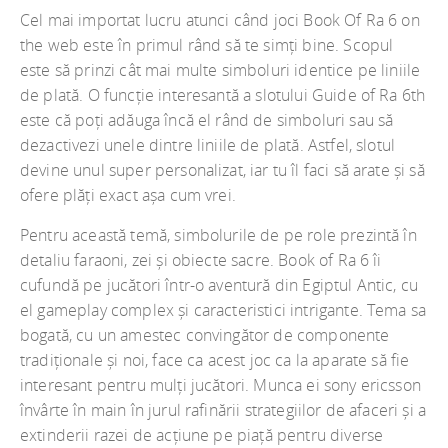
Cel mai importat lucru atunci când joci Book Of Ra 6 on
the web este în primul rând să te simți bine. Scopul
este să prinzi cât mai multe simboluri identice pe liniile
de plată. O funcție interesantă a slotului Guide of Ra 6th
este că poți adăuga încă el rând de simboluri sau să
dezactivezi unele dintre liniile de plată. Astfel, slotul
devine unul super personalizat, iar tu îl faci să arate și să
ofere plăți exact așa cum vrei.
Pentru această temă, simbolurile de pe role prezintă în
detaliu faraoni, zei și obiecte sacre. Book of Ra 6 îi
cufundă pe jucători într-o aventură din Egiptul Antic, cu
el gameplay complex și caracteristici intrigante. Tema sa
bogată, cu un amestec convingător de componente
tradiționale și noi, face ca acest joc ca la aparate să fie
interesant pentru mulți jucători. Munca ei sony ericsson
învârte în main în jurul rafinării strategiilor de afaceri și a
extinderii razei de acțiune pe piață pentru diverse