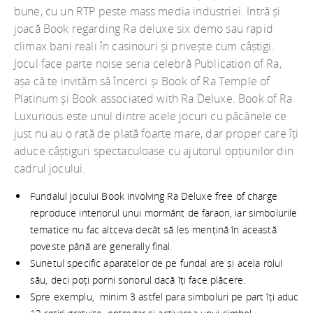
bune, cu un RTP peste mass media industriei. Intră și
joacă Book regarding Ra deluxe six demo sau rapid
climax bani reali în casinouri și privește cum câștigi.
Jocul face parte noise seria celebră Publication of Ra,
așa că te invităm să încerci și Book of Ra Temple of
Platinum și Book associated with Ra Deluxe. Book of Ra
Luxurious este unul dintre acele jocuri cu păcănele ce
just nu au o rată de plată foarte mare, dar proper care îți
aduce câștiguri spectaculoase cu ajutorul opțiunilor din
cadrul jocului.
Fundalul jocului Book involving Ra Deluxe free of charge
reproduce interiorul unui mormânt de faraon, iar simbolurile
tematice nu fac altceva decât să les mențină în această
poveste până are generally final.
Sunetul specific aparatelor de pe fundal are și acela rolul
său, deci poți porni sonorul dacă îți face plăcere.
Spre exemplu, minim 3 astfel para simboluri pe part îți aduc