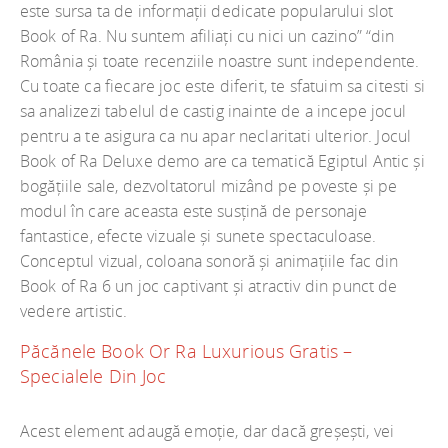
este sursa ta de informații dedicate popularului slot
Book of Ra. Nu suntem afiliați cu nici un cazino” “din
România și toate recenziile noastre sunt independente.
Cu toate ca fiecare joc este diferit, te sfatuim sa citesti si
sa analizezi tabelul de castig inainte de a incepe jocul
pentru a te asigura ca nu apar neclaritati ulterior. Jocul
Book of Ra Deluxe demo are ca tematică Egiptul Antic și
bogățiile sale, dezvoltatorul mizând pe poveste și pe
modul în care aceasta este susțină de personaje
fantastice, efecte vizuale și sunete spectaculoase.
Conceptul vizual, coloana sonoră și animațiile fac din
Book of Ra 6 un joc captivant și atractiv din punct de
vedere artistic.
Păcănele Book Or Ra Luxurious Gratis –
Specialele Din Joc
Acest element adaugă emoție, dar dacă greșești, vei