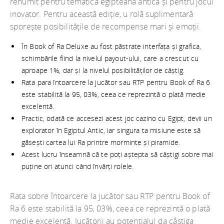
renumit pentru tematica egipteană antică și pentru jocul
inovator. Pentru această ediție, u rolă suplimentară
sporește posibilitățile de recompense mari și emoții.
În Book of Ra Deluxe au fost păstrate interfața și grafica,
schimbările fiind la nivelul payout-ului, care a crescut cu
aproape 1%, dar și la nivelul posibilităților de câștig.
Rata para întoarcere la jucător sau RTP pentru Book of Ra 6
este stabilită la 95, 03%, ceea ce reprezintă o plată medie
excelentă.
Practic, odată ce accesezi acest joc cazino cu Egipt, devii un
explorator în Egiptul Antic, iar singura ta misiune este să
găsești cartea lui Ra printre morminte și piramide.
Acest lucru înseamnă că te poți aștepta să câștigi sobre mai
puține ori atunci când învârți rolele.
Rata sobre întoarcere la jucător sau RTP pentru Book of
Ra 6 este stabilită la 95, 03%, ceea ce reprezintă o plată
medie excelentă. Jucătorii au potențialul da câștiga