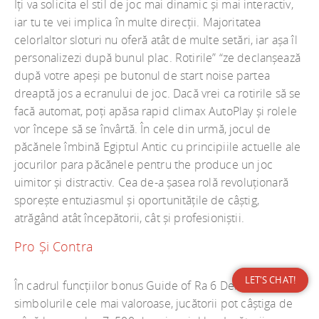
Îți va solicita el stil de joc mai dinamic și mai interactiv,
iar tu te vei implica în multe direcții. Majoritatea
celorlaltor sloturi nu oferă atât de multe setări, iar așa îl
personalizezi după bunul plac. Rotirile” “ze declanșează
după votre apeși pe butonul de start noise partea
dreaptă jos a ecranului de joc. Dacă vrei ca rotirile să se
facă automat, poți apăsa rapid climax AutoPlay și rolele
vor începe să se învârtă. În cele din urmă, jocul de
păcănele îmbină Egiptul Antic cu principiile actuelle ale
jocurilor para păcănele pentru the produce un joc
uimitor și distractiv. Cea de-a șasea rolă revoluționară
sporește entuziasmul și oportunitățile de câștig,
atrăgând atât începătorii, cât și profesioniștii.
Pro Și Contra
LET'S CHAT!
În cadrul funcțiilor bonus Guide of Ra 6 Deluxe cu
simbolurile cele mai valoroase, jucătorii pot câștiga de