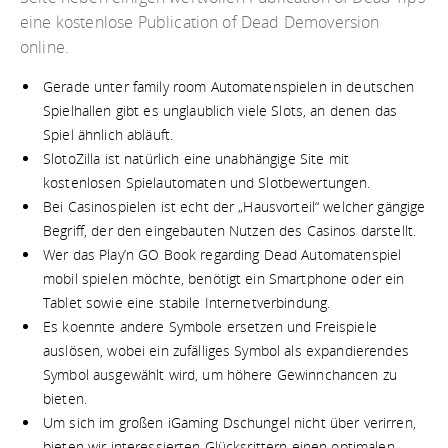
eine kostenlose Publication of Dead Demoversion
online.
Gerade unter family room Automatenspielen in deutschen
Spielhallen gibt es unglaublich viele Slots, an denen das
Spiel ähnlich abläuft.
SlotoZilla ist natürlich eine unabhängige Site mit
kostenlosen Spielautomaten und Slotbewertungen.
Bei Casinospielen ist echt der „Hausvorteil“ welcher gängige
Begriff, der den eingebauten Nutzen des Casinos darstellt.
Wer das Play’n GO Book regarding Dead Automatenspiel
mobil spielen möchte, benötigt ein Smartphone oder ein
Tablet sowie eine stabile Internetverbindung.
Es koennte andere Symbole ersetzen und Freispiele
auslösen, wobei ein zufälliges Symbol als expandierendes
Symbol ausgewählt wird, um höhere Gewinnchancen zu
bieten.
Um sich im großen iGaming Dschungel nicht über verirren,
bieten wir interessierten Glücksrittern einen optimalen