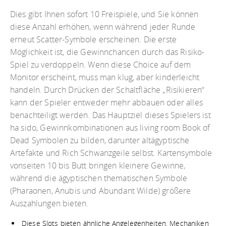
Dies gibt Ihnen sofort 10 Freispiele, und Sie können
diese Anzahl erhöhen, wenn während jeder Runde
erneut Scatter-Symbole erscheinen. Die erste
Möglichkeit ist, die Gewinnchancen durch das Risiko-
Spiel zu verdoppeln. Wenn diese Choice auf dem
Monitor erscheint, muss man klug, aber kinderleicht
handeln. Durch Drücken der Schaltfläche „Risikieren“
kann der Spieler entweder mehr abbauen oder alles
benachteiligt werden. Das Hauptziel dieses Spielers ist
ha sido, Gewinnkombinationen aus living room Book of
Dead Symbolen zu bilden, darunter altägyptische
Artefakte und Rich Schwanzgeile selbst. Kartensymbole
vonseiten 10 bis Butt bringen kleinere Gewinne,
während die ägyptischen thematischen Symbole
(Pharaonen, Anubis und Abundant Wilde) größere
Auszahlungen bieten.
Diese Slots bieten ähnliche Angelegenheiten, Mechaniken