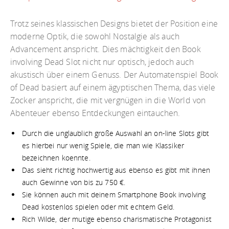
Trotz seines klassischen Designs bietet der Position eine
moderne Optik, die sowohl Nostalgie als auch
Advancement anspricht. Dies mächtigkeit den Book
involving Dead Slot nicht nur optisch, jedoch auch
akustisch über einem Genuss. Der Automatenspiel Book
of Dead basiert auf einem ägyptischen Thema, das viele
Zocker anspricht, die mit vergnügen in die World von
Abenteuer ebenso Entdeckungen eintauchen.
Durch die unglaublich große Auswahl an on-line Slots gibt
es hierbei nur wenig Spiele, die man wie Klassiker
bezeichnen koennte.
Das sieht richtig hochwertig aus ebenso es gibt mit ihnen
auch Gewinne von bis zu 750 €.
Sie können auch mit deinem Smartphone Book involving
Dead kostenlos spielen oder mit echtem Geld.
Rich Wilde, der mutige ebenso charismatische Protagonist