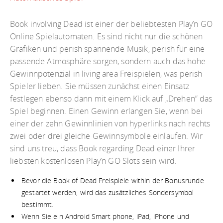
Book involving Dead ist einer der beliebtesten Play’n GO
Online Spielautomaten. Es sind nicht nur die schönen
Grafiken und perish spannende Musik, perish für eine
passende Atmosphäre sorgen, sondern auch das hohe
Gewinnpotenzial in living area Freispielen, was perish
Spieler lieben. Sie müssen zunächst einen Einsatz
festlegen ebenso dann mit einem Klick auf „Drehen” das
Spiel beginnen. Einen Gewinn erlangen Sie, wenn bei
einer der zehn Gewinnlinien von hyperlinks nach rechts
zwei oder drei gleiche Gewinnsymbole einlaufen. Wir
sind uns treu, dass Book regarding Dead einer Ihrer
liebsten kostenlosen Play’n GO Slots sein wird.
Bevor die Book of Dead Freispiele within der Bonusrunde
gestartet werden, wird das zusätzliches Sondersymbol
bestimmt.
Wenn Sie ein Android Smart phone, iPad, iPhone und