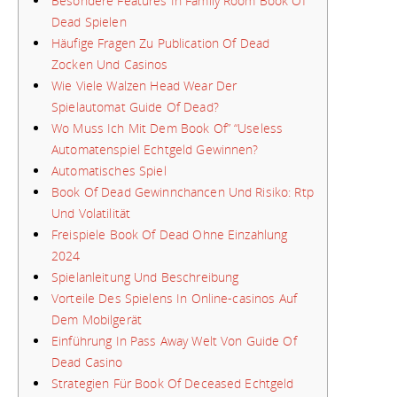
Besondere Features In Family Room Book Of
Dead Spielen
Häufige Fragen Zu Publication Of Dead
Zocken Und Casinos
Wie Viele Walzen Head Wear Der
Spielautomat Guide Of Dead?
Wo Muss Ich Mit Dem Book Of” “Useless
Automatenspiel Echtgeld Gewinnen?
Automatisches Spiel
Book Of Dead Gewinnchancen Und Risiko: Rtp
Und Volatilität
Freispiele Book Of Dead Ohne Einzahlung
2024
Spielanleitung Und Beschreibung
Vorteile Des Spielens In Online-casinos Auf
Dem Mobilgerät
Einführung In Pass Away Welt Von Guide Of
Dead Casino
Strategien Für Book Of Deceased Echtgeld