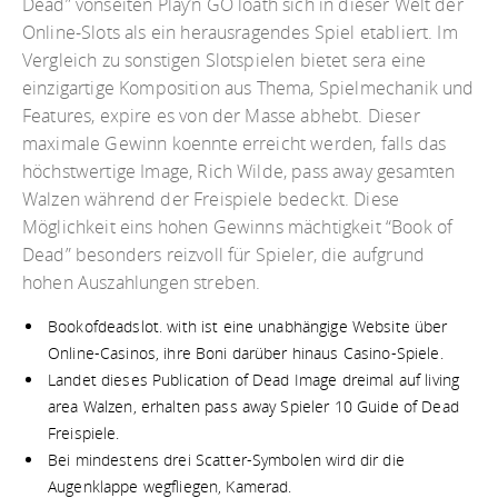
Dead” vonseiten Play’n GO loath sich in dieser Welt der
Online-Slots als ein herausragendes Spiel etabliert. Im
Vergleich zu sonstigen Slotspielen bietet sera eine
einzigartige Komposition aus Thema, Spielmechanik und
Features, expire es von der Masse abhebt. Dieser
maximale Gewinn koennte erreicht werden, falls das
höchstwertige Image, Rich Wilde, pass away gesamten
Walzen während der Freispiele bedeckt. Diese
Möglichkeit eins hohen Gewinns mächtigkeit “Book of
Dead” besonders reizvoll für Spieler, die aufgrund
hohen Auszahlungen streben.
Bookofdeadslot. with ist eine unabhängige Website über
Online-Casinos, ihre Boni darüber hinaus Casino-Spiele.
Landet dieses Publication of Dead Image dreimal auf living
area Walzen, erhalten pass away Spieler 10 Guide of Dead
Freispiele.
Bei mindestens drei Scatter-Symbolen wird dir die
Augenklappe wegfliegen, Kamerad.