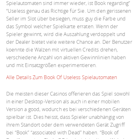
Spielautomaten sind immer wieder, ist Book regarding”
“Useless genau das Richtige für Sie. Um den gerissenen
Seller im Slot über besiegen, muss guy die Farbe und
das Symbol welcher Spielkarte erraten. Wenn der
Spieler gewinnt, wird die Auszahlung verdoppelt und
der Dealer bietet viele weitere Chance an. Der Benutzer
koennte die Walzen mit virtuellen Credits drehen,
verschiedene Anzahl von aktiven Gewinnlinien haben
und mit Einsatzgrößen experimentieren.
Alle Details Zum Book Of Useless Spielautomaten
Die meisten dieser Casinos offerieren das Spiel sowohl
in einer Desktop-Version als auch in einer mobilen
Version a good, wodurch es bei verschiedenen Geräten
spielbar ist. Dies heisst, dass Spieler unabhängig von
ihrem Standort oder dem verwendeten Gerät Zugriff
bei “Book” “associated with Dead” haben. “Book of