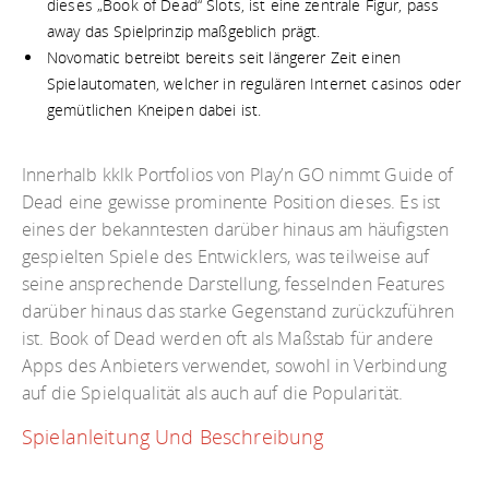
dieses „Book of Dead“ Slots, ist eine zentrale Figur, pass
away das Spielprinzip maßgeblich prägt.
Novomatic betreibt bereits seit längerer Zeit einen
Spielautomaten, welcher in regulären Internet casinos oder
gemütlichen Kneipen dabei ist.
Innerhalb kklk Portfolios von Play’n GO nimmt Guide of
Dead eine gewisse prominente Position dieses. Es ist
eines der bekanntesten darüber hinaus am häufigsten
gespielten Spiele des Entwicklers, was teilweise auf
seine ansprechende Darstellung, fesselnden Features
darüber hinaus das starke Gegenstand zurückzuführen
ist. Book of Dead werden oft als Maßstab für andere
Apps des Anbieters verwendet, sowohl in Verbindung
auf die Spielqualität als auch auf die Popularität.
Spielanleitung Und Beschreibung