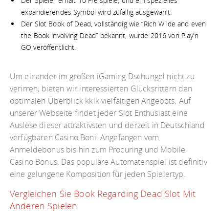
Der Spieler erhält 10 Freispiele, und ein spezielles
expandierendes Symbol wird zufällig ausgewählt.
Der Slot Book of Dead, vollständig wie “Rich Wilde and even
the Book involving Dead” bekannt, wurde 2016 von Play’n
GO veröffentlicht.
Um einander im großen iGaming Dschungel nicht zu
verirren, bieten wir interessierten Glücksrittern den
optimalen Überblick kklk vielfältigen Angebots. Auf
unserer Webseite findet jeder Slot Enthusiast eine
Auslese dieser attraktivsten und derzeit in Deutschland
verfügbaren Casino Boni. Angefangen vom
Anmeldebonus bis hin zum Procuring und Mobile
Casino Bonus. Das populäre Automatenspiel ist definitiv
eine gelungene Komposition für jeden Spielertyp.
Vergleichen Sie Book Regarding Dead Slot Mit
Anderen Spielen