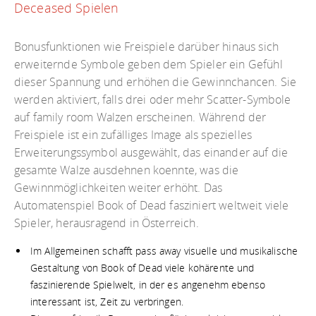
Deceased Spielen
Bonusfunktionen wie Freispiele darüber hinaus sich
erweiternde Symbole geben dem Spieler ein Gefühl
dieser Spannung und erhöhen die Gewinnchancen. Sie
werden aktiviert, falls drei oder mehr Scatter-Symbole
auf family room Walzen erscheinen. Während der
Freispiele ist ein zufälliges Image als spezielles
Erweiterungssymbol ausgewählt, das einander auf die
gesamte Walze ausdehnen koennte, was die
Gewinnmöglichkeiten weiter erhöht. Das
Automatenspiel Book of Dead fasziniert weltweit viele
Spieler, herausragend in Österreich.
Im Allgemeinen schafft pass away visuelle und musikalische
Gestaltung von Book of Dead viele kohärente und
faszinierende Spielwelt, in der es angenehm ebenso
interessant ist, Zeit zu verbringen.