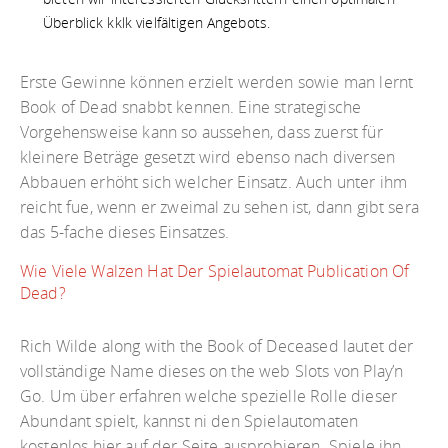
Überblick kklk vielfältigen Angebots.
Erste Gewinne können erzielt werden sowie man lernt
Book of Dead snabbt kennen. Eine strategische
Vorgehensweise kann so aussehen, dass zuerst für
kleinere Beträge gesetzt wird ebenso nach diversen
Abbauen erhöht sich welcher Einsatz. Auch unter ihm
reicht fue, wenn er zweimal zu sehen ist, dann gibt sera
das 5-fache dieses Einsatzes.
Wie Viele Walzen Hat Der Spielautomat Publication Of
Dead?
Rich Wilde along with the Book of Deceased lautet der
vollständige Name dieses on the web Slots von Play’n
Go. Um über erfahren welche spezielle Rolle dieser
Abundant spielt, kannst ni den Spielautomaten
kostenlos hier auf der Seite ausprobieren. Spiele ihn