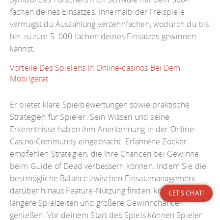
fachen deines Einsatzes. Innerhalb der Freispiele
vermagst du Auszahlung verzehnfachen, wodurch du bis
hin zu zum 5. 000-fachen deines Einsatzes gewinnen
kannst.
Vorteile Des Spielens In Online-casinos Bei Dem
Mobilgerät
Er bietet klare Spielbewertungen sowie praktische
Strategien für Spieler. Sein Wissen und seine
Erkenntnisse haben ihm Anerkennung in der Online-
Casino-Community eingebracht. Erfahrene Zocker
empfehlen Strategien, die Ihre Chancen bei Gewinne
beim Guide of Dead verbessern können. Indem Sie die
bestmögliche Balance zwischen Einsatzmanagement
darüber hinaus Feature-Nutzung finden, können Sie
LET'S CHAT!
längere Spielzeiten und größere Gewinnchancen
genießen. Vor deinem Start des Spiels können Spieler