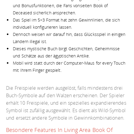
und Bonusfunktionen, die Fans vonseiten Book of
Deceased sicherlich ansprechen.
Das Spiel im 5×3 Format hat zehn Gewinnlinien, die sich
individuell konfigurieren lassen.
Dennoch weisen wir darauf hin, dass Glücksspiel in einigen
Ländern illegal ist.
Dieses mystische Buch birgt Geschichten, Geheimnisse
und Schätze aus der ägyptischen Antike.
Mobil wird statt durch der Computer-Maus for every Touch
mit Ihrem Finger gespielt.
Die Freispiele werden ausgelöst, falls mindestens drei
Buch-Symbole auf den Walzen erscheinen. Der Spieler
erhält 10 Freispiele, und ein spezielles expandierendes
Symbol ist zufällig ausgewählt. Es dient als Wild-Symbol
und ersetzt andere Symbole in Gewinnkombinationen.
Besondere Features In Living Area Book Of