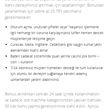
bahis deneyiminizi artırmak için tasarlanmıştır. Bonustan
yararlanmak için sobre az 25 TRY yatırmanız
gerekmektedir.
Oturum açma, unutulan şifreler veya” “başarısız işlemlerle
ilgili herhangi bir sorunla karşılaşırsanız lütfen hemen destek
müşterileriyle iletişime geçin.
Curacao, Malta, İngiltere, Cebelitarık gibi saygın kumar yetki
alanlarından lisans alırlar.
Bazen sadakat sisteminde puan yerine casino pra birimi –
coin – kullanılır.
7/24 kesintisiz müşteri hizmetleri desteği ile tüm kullanıcılar
için olumlu bir deneyim sağlamaya kendini adamış
uzmanlardan yardım alabilirsiniz.
Bonus, alındıktan sonraki 24 saat içinde kullanılmalıdır
ve sadece slot machine kategorisinden yapılan bahisler,
50 katı bahis yapma gereksinimine dahil edilir. Ayrıca,