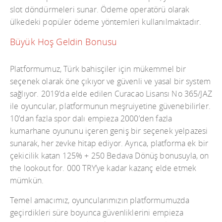
slot döndürmeleri sunar. Ödeme operatörü olarak
ülkedeki popüler ödeme yöntemleri kullanılmaktadır.
Büyük Hoş Geldin Bonusu
Platformumuz, Türk bahisçiler için mükemmel bir
seçenek olarak öne çıkıyor ve güvenli ve yasal bir system
sağlıyor. 2019’da elde edilen Curacao Lisansı No 365/JAZ
ile oyuncular, platformunun meşruiyetine güvenebilirler.
10’dan fazla spor dalı empieza 2000’den fazla
kumarhane oyununu içeren geniş bir seçenek yelpazesi
sunarak, her zevke hitap ediyor. Ayrıca, platforma ek bir
çekicilik katan 125% + 250 Bedava Dönüş bonusuyla, on
the lookout for. 000 TRY’ye kadar kazanç elde etmek
mümkün.
Temel amacımız, oyuncularımızın platformumuzda
geçirdikleri süre boyunca güvenliklerini empieza