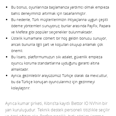
Bu bonus, oyunlarınıza başlamanıza yardımcı olmak empieza
bahis deneyiminizi artırmak için tasarlanmıştır.
Bu nedenle, Türk müşterilerimizin ihtiyaçlarına uygun çeşitli
ödeme yöntemleri sunuyoruz; bunlar arasında PayFix, Papara
ve Mefete gibi popüler seçenekler bulunmaktadır.
Üstelik kumarhane cömert bir hoş geldin bonusu sunuyor,
ancak bununla ilgili şart ve koşulları okuyup anlamak çok
önemli.
Bu lisans, platformumuzun sıkı adalet, güvenlik empieza
oyuncu koruma standartlarına uyduğunu garanti altına
almaktadır.
Ayrıca, gezinilebilir arayüzümüz Türkçe olarak da mevcuttur,
bu da Türkçe konuşan oyuncularımız için gezinmeyi
kolaylaştırır.
Ayrıca kumar şirketi, Kıbrıs’ta kayıtlı Bettor IO NV’nin bir
yan kuruluşudur. Teknik destek personeli titizlikle seçilir