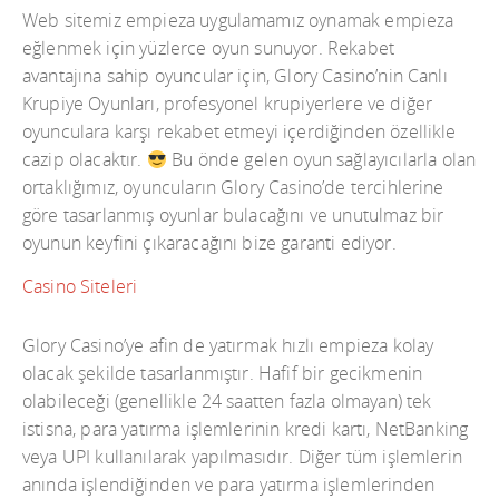
Web sitemiz empieza uygulamamız oynamak empieza
eğlenmek için yüzlerce oyun sunuyor. Rekabet
avantajına sahip oyuncular için, Glory Casino’nin Canlı
Krupiye Oyunları, profesyonel krupiyerlere ve diğer
oyunculara karşı rekabet etmeyi içerdiğinden özellikle
cazip olacaktır.
Bu önde gelen oyun sağlayıcılarla olan
ortaklığımız, oyuncuların Glory Casino’de tercihlerine
göre tasarlanmış oyunlar bulacağını ve unutulmaz bir
oyunun keyfini çıkaracağını bize garanti ediyor.
Casino Siteleri
Glory Casino’ye afin de yatırmak hızlı empieza kolay
olacak şekilde tasarlanmıştır. Hafif bir gecikmenin
olabileceği (genellikle 24 saatten fazla olmayan) tek
istisna, para yatırma işlemlerinin kredi kartı, NetBanking
veya UPI kullanılarak yapılmasıdır. Diğer tüm işlemlerin
anında işlendiğinden ve para yatırma işlemlerinden