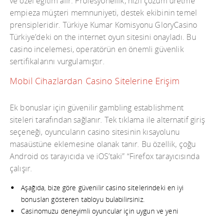
ve özel eğitim alır. Profesyonellik, hızlı çözüm üretme
empieza müşteri memnuniyeti, destek ekibinin temel
prensipleridir. Türkiye Kumar Komisyonu GloryCasino
Türkiye’deki on the internet oyun sitesini onayladı. Bu
casino incelemesi, operatörün en önemli güvenlik
sertifikalarını vurgulamıştır.
Mobil Cihazlardan Casino Sitelerine Erişim
Ek bonuslar için güvenilir gambling establishment
siteleri tarafından sağlanır. Tek tıklama ile alternatif giriş
seçeneği, oyuncuların casino sitesinin kısayolunu
masaüstüne eklemesine olanak tanır. Bu özellik, çoğu
Android os tarayıcıda ve iOS’taki” “Firefox tarayıcısında
çalışır.
Aşağıda, bize göre güvenilir casino sitelerindeki en iyi
bonusları gösteren tabloyu bulabilirsiniz.
Casinomuzu deneyimli oyuncular için uygun ve yeni