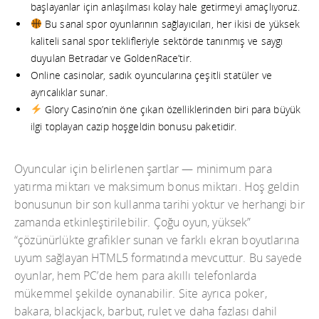
başlayanlar için anlaşılması kolay hale getirmeyi amaçlıyoruz.
Bu sanal spor oyunlarının sağlayıcıları, her ikisi de yüksek
kaliteli sanal spor teklifleriyle sektörde tanınmış ve saygı
duyulan Betradar ve GoldenRace’tir.
Online casinolar, sadık oyuncularına çeşitli statüler ve
ayrıcalıklar sunar.
Glory Casino’nin öne çıkan özelliklerinden biri para büyük
ilgi toplayan cazip hoşgeldin bonusu paketidir.
Oyuncular için belirlenen şartlar — minimum para
yatırma miktarı ve maksimum bonus miktarı. Hoş geldin
bonusunun bir son kullanma tarihi yoktur ve herhangi bir
zamanda etkinleştirilebilir. Çoğu oyun, yüksek”
“çözünürlükte grafikler sunan ve farklı ekran boyutlarına
uyum sağlayan HTML5 formatında mevcuttur. Bu sayede
oyunlar, hem PC’de hem para akıllı telefonlarda
mükemmel şekilde oynanabilir. Site ayrıca poker,
bakara, blackjack, barbut, rulet ve daha fazlası dahil