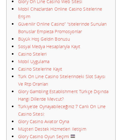
Glory On Line Casino Web Sitesi
Mobil Cihazlardan Online Casino Sitelerine
Erişim
Güvenilir Online Casino” “sitelerinde Sunulan
Bonuslar Empieza Promosyonlar
Büyük Hoş Geldin Bonusu
Sosyal Medya Hesaplarıyla Kayıt
Casino Siteleri
Mobil Uygulama
Casino Sitelerine Kayıt
Türk On Line Casino Sitelerindeki Slot Sayısı
Ve Rtp Oranları
Glory Gambling Establishment Türkçe Dışında
Hangi Dillerde Mevcut?
Türkiye’de Oynayabileceğiniz 7 Canlı On Line
Casino Sitesi:
Glory Casino Aviator Oyna
Müşteri Destek Hizmetleri Iletişim
Glory Casino Oyun Seçimi