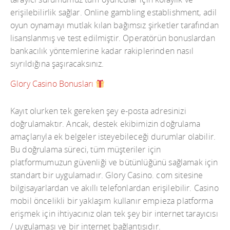
erişilebilirlik sağlar. Online gambling establishment, adil
oyun oynamayı mutlak kılan bağımsız şirketler tarafından
lisanslanmış ve test edilmiştir. Operatörün bonuslardan
bankacılık yöntemlerine kadar rakiplerinden nasıl
sıyrıldığına şaşıracaksınız.
Glory Casino Bonusları
Kayıt olurken tek gereken şey e-posta adresinizi
doğrulamaktır. Ancak, destek ekibimizin doğrulama
amaçlarıyla ek belgeler isteyebileceği durumlar olabilir.
Bu doğrulama süreci, tüm müşteriler için
platformumuzun güvenliği ve bütünlüğünü sağlamak için
standart bir uygulamadır. Glory Casino. com sitesine
bilgisayarlardan ve akıllı telefonlardan erişilebilir. Casino
mobil öncelikli bir yaklaşım kullanır empieza platforma
erişmek için ihtiyacınız olan tek şey bir internet tarayıcısı
/ uygulaması ve bir internet bağlantısıdır.