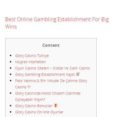
Best Online Gambling Establishment For Big
Wins
Content
Glory Casino Türkiye
Müşteri Hizmetleri
Oyun Casino Siteleri – Slotlar Ve Canlı Casino
Glory Gambling Establishment Kaydı
Para Yatırma & Em Virtude De Çekme Glory
Casino Tr
Glory Casino’da Mobil Cihazım Üzerinde
Oynayabilir Miyim?
Glory Casino Bonusları
Glory Casino On-line Oyunlar