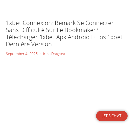
1xbet Connexion: Remark Se Connecter
Sans Difficulté Sur Le Bookmaker?
Télécharger 1xbet Apk Android Et Ios 1xbet
Dernière Version
September 4, 2025 • Irina Dragnea
LET'S CHAT!