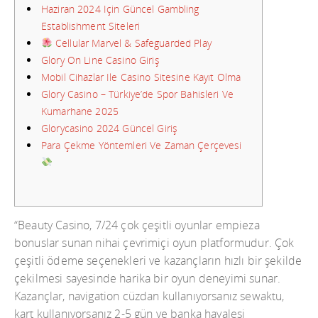
Haziran 2024 Için Güncel Gambling
Establishment Siteleri
Cellular Marvel & Safeguarded Play
Glory On Line Casino Giriş
Mobil Cihazlar Ile Casino Sitesine Kayıt Olma
Glory Casino – Türkiye’de Spor Bahisleri Ve
Kumarhane 2025
Glorycasino 2024 Güncel Giriş
Para Çekme Yöntemleri Ve Zaman Çerçevesi
“Beauty Casino, 7/24 çok çeşitli oyunlar empieza
bonuslar sunan nihai çevrimiçi oyun platformudur. Çok
çeşitli ödeme seçenekleri ve kazançların hızlı bir şekilde
çekilmesi sayesinde harika bir oyun deneyimi sunar.
Kazançlar, navigation cüzdan kullanıyorsanız sewaktu,
kart kullanıyorsanız 2-5 gün ve banka havalesi