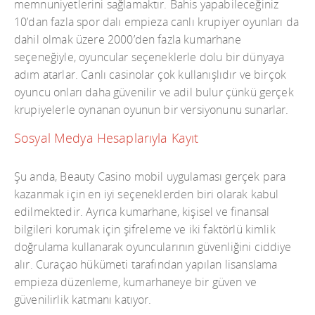
memnuniyetlerini sağlamaktır. Bahis yapabileceğiniz
10’dan fazla spor dalı empieza canlı krupiyer oyunları da
dahil olmak üzere 2000’den fazla kumarhane
seçeneğiyle, oyuncular seçeneklerle dolu bir dünyaya
adım atarlar. Canlı casinolar çok kullanışlıdır ve birçok
oyuncu onları daha güvenilir ve adil bulur çünkü gerçek
krupiyelerle oynanan oyunun bir versiyonunu sunarlar.
Sosyal Medya Hesaplarıyla Kayıt
Şu anda, Beauty Casino mobil uygulaması gerçek para
kazanmak için en iyi seçeneklerden biri olarak kabul
edilmektedir. Ayrıca kumarhane, kişisel ve finansal
bilgileri korumak için şifreleme ve iki faktörlü kimlik
doğrulama kullanarak oyuncularının güvenliğini ciddiye
alır. Curaçao hükümeti tarafından yapılan lisanslama
empieza düzenleme, kumarhaneye bir güven ve
güvenilirlik katmanı katıyor.