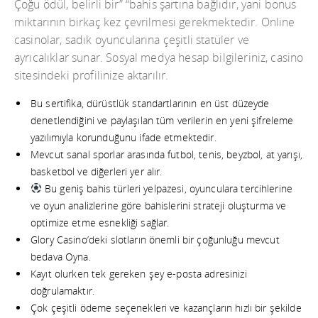
Çoğu ödül, belirli bir” “bahis şartına bağlıdır, yani bonus
miktarının birkaç kez çevrilmesi gerekmektedir. Online
casinolar, sadık oyuncularına çeşitli statüler ve
ayrıcalıklar sunar. Sosyal medya hesap bilgileriniz, casino
sitesindeki profilinize aktarılır.
Bu sertifika, dürüstlük standartlarının en üst düzeyde
denetlendiğini ve paylaşılan tüm verilerin en yeni şifreleme
yazılımıyla korunduğunu ifade etmektedir.
Mevcut sanal sporlar arasında futbol, tenis, beyzbol, at yarışı,
basketbol ve diğerleri yer alır.
Bu geniş bahis türleri yelpazesi, oyunculara tercihlerine
ve oyun analizlerine göre bahislerini strateji oluşturma ve
optimize etme esnekliği sağlar.
Glory Casino’deki slotların önemli bir çoğunluğu mevcut
bedava Oyna.
Kayıt olurken tek gereken şey e-posta adresinizi
doğrulamaktır.
Çok çeşitli ödeme seçenekleri ve kazançların hızlı bir şekilde