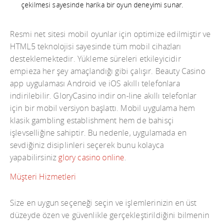
çekilmesi sayesinde harika bir oyun deneyimi sunar.
Resmi net sitesi mobil oyunlar için optimize edilmiştir ve
HTML5 teknolojisi sayesinde tüm mobil cihazları
desteklemektedir. Yükleme süreleri etkileyicidir
empieza her şey amaçlandığı gibi çalışır. Beauty Casino
app uygulaması Android ve iOS akıllı telefonlara
indirilebilir. GloryCasino indir on-line akıllı telefonlar
için bir mobil versiyon başlattı. Mobil uygulama hem
klasik gambling establishment hem de bahisçi
işlevselliğine sahiptir. Bu nedenle, uygulamada en
sevdiğiniz disiplinleri seçerek bunu kolayca
yapabilirsiniz
glory casino online
.
Müşteri Hizmetleri
Size en uygun seçeneği seçin ve işlemlerinizin en üst
düzeyde özen ve güvenlikle gerçekleştirildiğini bilmenin