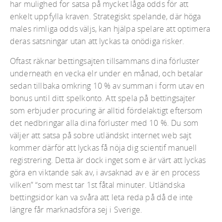
har mulighed for satsa på mycket låga odds för att
enkelt uppfylla kraven. Strategiskt spelande, där höga
males rimliga odds väljs, kan hjälpa spelare att optimera
deras satsningar utan att lyckas ta onödiga risker.
Oftast räknar bettingsajten tillsammans dina förluster
underneath en vecka elr under en månad, och betalar
sedan tillbaka omkring 10 % av summan i form utav en
bonus until ditt spelkonto. Att spela på bettingsajter
som erbjuder procuring är alltid fördelaktigt eftersom
det nedbringar alla dina förluster med 10 %. Du som
väljer att satsa på sobre utländskt internet web sajt
kommer därför att lyckas få nöja dig scientif manuell
registrering. Detta är dock inget som e är värt att lyckas
göra en viktande sak av, i avsaknad av e är en process
vilken” “som mest tar 1st fåtal minuter. Utländska
bettingsidor kan va svåra att leta reda på då de inte
längre får marknadsföra sej i Sverige.