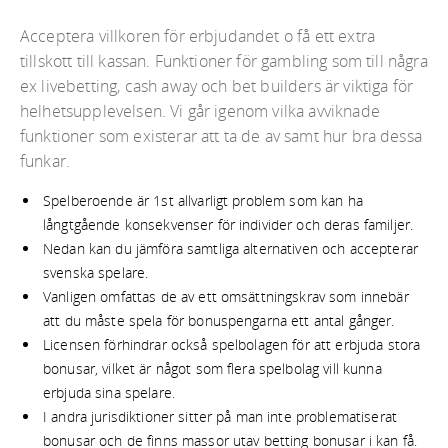
Acceptera villkoren för erbjudandet o få ett extra
tillskott till kassan. Funktioner för gambling som till några
ex livebetting, cash away och bet builders är viktiga för
helhetsupplevelsen. Vi går igenom vilka avviknade
funktioner som existerar att ta de av samt hur bra dessa
funkar.
Spelberoende är 1st allvarligt problem som kan ha
långtgående konsekvenser för individer och deras familjer.
Nedan kan du jämföra samtliga alternativen och accepterar
svenska spelare.
Vanligen omfattas de av ett omsättningskrav som innebär
att du måste spela för bonuspengarna ett antal gånger.
Licensen förhindrar också spelbolagen för att erbjuda stora
bonusar, vilket är något som flera spelbolag vill kunna
erbjuda sina spelare.
I andra jurisdiktioner sitter på man inte problematiserat
bonusar och de finns massor utav betting bonusar i kan få.