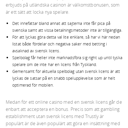
erbjuds på utländska casinon är välkomstbonusen, som
är ett sätt att locka nya spelare.
Det innefattar bland annat att sajterna inte får pica på
svenska samt att vissa betalningsmetoder inte är tillgängliga.
För att lyckas göra detta val lite enklare, så har vi här nedan
listat både fördelar och negativa saker med betting i
avsaknad av svensk licens.
Spelbolag får heller inte marknadsföra sig right up until tyska
spelare om de inte har en licens från Tyskland.
Gemensamt för aktuella spelbolag utan svensk licens är att
lyckas de satsar på en snabb spelupplevelse som är helt
optimerad för mobilen.
Medan för ett online casino med en svensk licens går de
enbart att acceptera en bonus. Precis som att gambling
establishment utan svensk licens med Trustly är
populärt är de även populärt att göra en insättning med