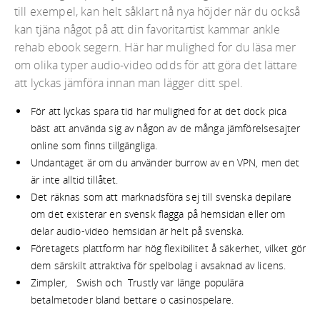
till exempel, kan helt såklart nå nya höjder när du också
kan tjäna något på att din favoritartist kammar ankle
rehab ebook segern. Här har mulighed for du läsa mer
om olika typer audio-video odds för att göra det lättare
att lyckas jämföra innan man lägger ditt spel.
För att lyckas spara tid har mulighed for at det dock pica
bäst att använda sig av någon av de många jämförelsesajter
online som finns tillgängliga.
Undantaget är om du använder burrow av en VPN, men det
är inte alltid tillåtet.
Det räknas som att marknadsföra sej till svenska depilare
om det existerar en svensk flagga på hemsidan eller om
delar audio-video hemsidan är helt på svenska.
Företagets plattform har hög flexibilitet å säkerhet, vilket gör
dem särskilt attraktiva för spelbolag i avsaknad av licens.
Zimpler, Swish och Trustly var länge populära
betalmetoder bland bettare o casinospelare.