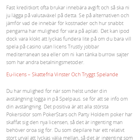
Fast kreditkort ofta brukar innebära avgift och så ska ni
ju lägga på valutaväxel på detta. Se på alternativen och
jämför vad de innebär för kostnader och hur snabbt
pengarna har mulighed for vara på aplati. Det kan ipod
dock vara klokt att lyckas fundera lite på om du bara vill
spela på casino utan licens Trustly jobbar
mediterranean sea eller om ni kan tänka burrow sajter
som har andra betalningsmetoder.
Eu-licens – Skattefria Vinster Och Tryggt Spelande
Du har mulighed for när som helst under din
avstängning logga in på Spelpaus. se för att se info om
din avstängning. Det positiva är att alla största
Pokersidor som PokerStars och Party Holdem poker har
skaffat sig den nya licensen, så det är ingenting man
behöver oroa sig för. Du som depilare har ett relativt
stort urval att lyckas välja mellan, så det är ingenting som