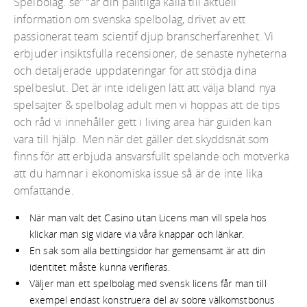
Spelbolag. se” “är din pålitliga källa till aktuell
information om svenska spelbolag, drivet av ett
passionerat team scientif djup branscherfarenhet. Vi
erbjuder insiktsfulla recensioner, de senaste nyheterna
och detaljerade uppdateringar för att stödja dina
spelbeslut. Det är inte ideligen lätt att välja bland nya
spelsajter & spelbolag adult men vi hoppas att de tips
och råd vi innehåller gett i living area här guiden kan
vara till hjälp. Men när det gäller det skyddsnät som
finns för att erbjuda ansvarsfullt spelande och motverka
att du hamnar i ekonomiska issue så är de inte lika
omfattande.
När man valt det Casino utan Licens man vill spela hos
klickar man sig vidare via våra knappar och länkar.
En sak som alla bettingsidor har gemensamt är att din
identitet måste kunna verifieras.
Väljer man ett spelbolag med svensk licens får man till
exempel endast konstruera del av sobre välkomstbonus