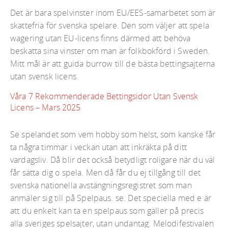
Det är bara spelvinster inom EU/EES-samarbetet som är
skattefria för svenska spelare. Den som väljer att spela
wagering utan EU-licens finns därmed att behöva
beskatta sina vinster om man är folkbokförd i Sweden.
Mitt mål är att guida burrow till de bästa bettingsajterna
utan svensk licens.
Våra 7 Rekommenderade Bettingsidor Utan Svensk
Licens – Mars 2025
Se spelandet som vem hobby som helst, som kanske får
ta några timmar i veckan utan att inkräkta på ditt
vardagsliv. Då blir det också betydligt roligare när du väl
får sätta dig o spela. Men då får du ej tillgång till det
svenska nationella avstängningsregistret som man
anmäler sig till på Spelpaus. se. Det speciella med e är
att du enkelt kan ta en spelpaus som gäller på precis
alla sveriges spelsajter, utan undantag. Melodifestivalen