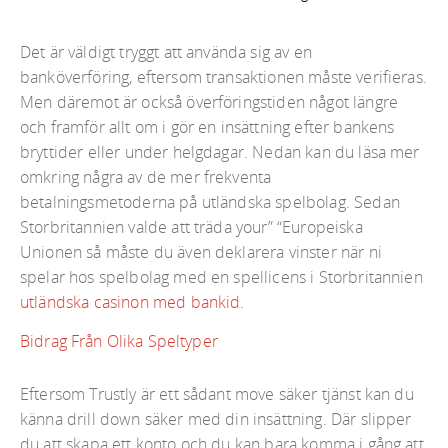
Det är väldigt tryggt att använda sig av en
banköverföring, eftersom transaktionen måste verifieras.
Men däremot är också överföringstiden något längre
och framför allt om i gör en insättning efter bankens
bryttider eller under helgdagar. Nedan kan du läsa mer
omkring några av de mer frekventa
betalningsmetoderna på utländska spelbolag. Sedan
Storbritannien valde att träda your” “Europeiska
Unionen så måste du även deklarera vinster när ni
spelar hos spelbolag med en spellicens i Storbritannien
utländska casinon med bankid
.
Bidrag Från Olika Speltyper
Eftersom Trustly är ett sådant move säker tjänst kan du
känna drill down säker med din insättning. Där slipper
du att skapa ett konto och du kan bara komma i gång att