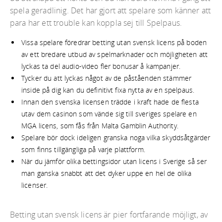
spela geradlinig. Det har gjort att spelare som känner att
para har ett trouble kan koppla sej till Spelpaus.
Vissa spelare föredrar betting utan svensk licens på boden
av ett bredare utbud av spelmarknader och möjligheten att
lyckas ta del audio-video fler bonusar å kampanjer.
Tycker du att lyckas något av de påståenden stämmer
inside på dig kan du definitivt fixa nytta av en spelpaus.
Innan den svenska licensen trädde i kraft hade de flesta
utav dem casinon som vände sig till sveriges spelare en
MGA licens, som fås från Malta Gamblin Authority.
Spelare bör dock ideligen granska noga vilka skyddsåtgärder
som finns tillgängliga på varje plattform.
När du jämför olika bettingsidor utan licens i Sverige så ser
man ganska snabbt att det dyker uppe en hel de olika
licenser.
Betting utan svensk licens är pier fortfarande möjligt, av