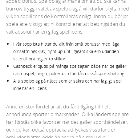
added bonus. Spelbolag är måna om att du ska känna
burrow trygg i valet av spelbolag å vill därför skylta med
vilken spellicens de kontrolleras enligt. Innan du börjar
spela är e viktigt att ni kontrollerar att bettingsidan du
valt absolut har en giltig spellicens.
I vår topplista hittar du allt från små bonusar med låga
omsättningskrav, right up until gigantiska erbjudanden
scientif bra regler to villkor.
Cashback erbjuds på många spelsajter, både när de gäller
casinospel, bingo, poker och förstås också sportsbetting.
Alla spelbolag på nätet som är säkra och har lagligt spel
innehar en licens.
Ännu en stor fördel är att du får tillgång till helt
annorlunda sporter o marknader. Olika länders spelare
har förstås olika favoriter när det gäller sporthändelser,
och du kan också upptäcka att lyckas vissa länder
erbjuder bättre odds än andra på simply din