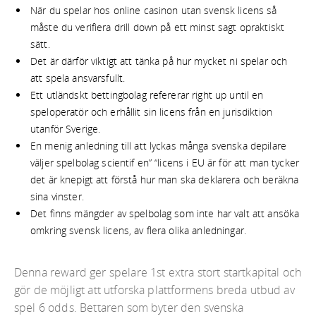
När du spelar hos online casinon utan svensk licens så
måste du verifiera drill down på ett minst sagt opraktiskt
sätt.
Det är därför viktigt att tänka på hur mycket ni spelar och
att spela ansvarsfullt.
Ett utländskt bettingbolag refererar right up until en
speloperatör och erhållit sin licens från en jurisdiktion
utanför Sverige.
En menig anledning till att lyckas många svenska depilare
väljer spelbolag scientif en” “licens i EU är för att man tycker
det är knepigt att förstå hur man ska deklarera och beräkna
sina vinster.
Det finns mängder av spelbolag som inte har valt att ansöka
omkring svensk licens, av flera olika anledningar.
Denna reward ger spelare 1st extra stort startkapital och
gör de möjligt att utforska plattformens breda utbud av
spel 6 odds. Bettaren som byter den svenska