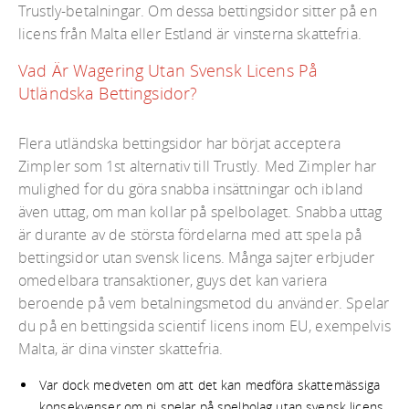
Trustly-betalningar. Om dessa bettingsidor sitter på en
licens från Malta eller Estland är vinsterna skattefria.
Vad Är Wagering Utan Svensk Licens På
Utländska Bettingsidor?
Flera utländska bettingsidor har börjat acceptera
Zimpler som 1st alternativ till Trustly. Med Zimpler har
mulighed for du göra snabba insättningar och ibland
även uttag, om man kollar på spelbolaget. Snabba uttag
är durante av de största fördelarna med att spela på
bettingsidor utan svensk licens. Många sajter erbjuder
omedelbara transaktioner, guys det kan variera
beroende på vem betalningsmetod du använder. Spelar
du på en bettingsida scientif licens inom EU, exempelvis
Malta, är dina vinster skattefria.
Var dock medveten om att det kan medföra skattemässiga
konsekvenser om ni spelar på spelbolag utan svensk licens