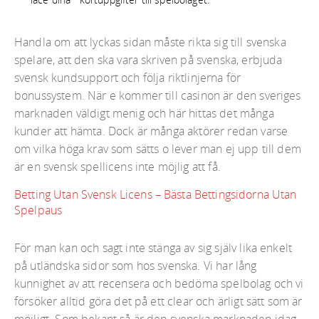
Handla om att lyckas sidan måste rikta sig till svenska
spelare, att den ska vara skriven på svenska, erbjuda
svensk kundsupport och följa riktlinjerna för
bonussystem. När e kommer till casinon är den sveriges
marknaden väldigt menig och här hittas det många
kunder att hämta. Dock är många aktörer redan varse
om vilka höga krav som sätts o lever man ej upp till dem
är en svensk spellicens inte möjlig att få.
Betting Utan Svensk Licens – Bästa Bettingsidorna Utan
Spelpaus
För man kan och sagt inte stänga av sig själv lika enkelt
på utländska sidor som hos svenska. Vi har lång
kunnighet av att recensera och bedöma spelbolag och vi
försöker alltid göra det på ett clear och ärligt sätt som är