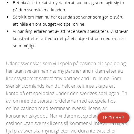
Betinia är ett relativt nyetablerat spelbolag som tagit sig in
på den svenska marknaden.
Särskilt om man nu har osunda spelvanor som gör e svårt
att hålla en bra budget vid spel online.
Vi har lång erfarenhet av att recensera spelsajter 6 vi strävar
konstant efter att göra det på ett objektivt och neutralt sätt
som möjligt.
Utlandssvenskar som vill spela på casinon elr spelbolag
har utan tvekan hamnat my partner and i kläm efter att
licenssystemet sattes” “my partner and i rullning. Som
svensk utomlands kan du helt enkelt inte skapa ett
konto på ett spelbolag under den sveriges spellagen. En
av, om inte de största fördelarna med att spela hos
online casinon mediterranean svensk licens, är
konsumentskyddet. När vi däremot spelar hos online
LET'S CHAT!
casinon utan svensk licens så kommer vi inte att få något
hjälp av svenska myndigheter vid durante tvist eller