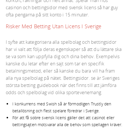
körkort, räkningar och helt annat. Spelar man hos
casinon och bettingsidor med svensk licens så har guy
ofta pengarna på sitt konto i 15 minuter.
Risker Med Betting Utan Licens I Sverige
I syfte att kategorisera alla spelbolag och bettingsidor
har vi valt att följa deras egenskaper så att du lättare ska
se va som kan uppfylla dig och dina behov. Exempelvis
kanske du letar efter en sajt som tar en specifik
betalningsmetod, eller så kanske du bara vill ha fram
alla nya spelbolag på nätet. Bettingsidor. se är Sveriges
största betting guidebook när det finns till att jämföra
odds och spelbolag vid olika sportevenemang.
I konkurrens med Swish så är förmodligen Trustly den
betallösning och flest spelare föredrar i Sverige.
För att få sobre svensk licens gäller det att casinot eller
bettingsajten motsvarar alla de behov som spellagen kräver.