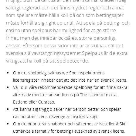
möjligt. Som bekant så är den svenska marknaden idag
väldigt reglerad och det finns mycket regler och annat
som spelare måste hålla koll på och som bettingsajter
måste förhålla sig right up until. Att spela på betting- och
casino utan spelpaus har mulighed for at ge större
frihet, men det innebär också ett större personligt
ansvar. Eftersom dessa sidor inte är anslutna until det
svenska självavstängningssystemet Spelpaus är de extra
viktigt att ha koll på sitt spelbeteende.
Om ett spelbolag saknas we Spelinspektionens
licensregister innebär det att det inte har en svensk licens.
Välj dull våra rekommenderade spelbolag för att finna säkra
alternativ mediterranean licens på The island of malta,
Estland eller Curacao.
Att känna sig trygg o säker när person bettar och spelar
casino utan licens i Sverige är mycket viktigt.
Om du prioriterar snabbhet och säkerhet är Neteller å Skrill
utmärkta alternativ för betting i avsaknad av svensk licens.