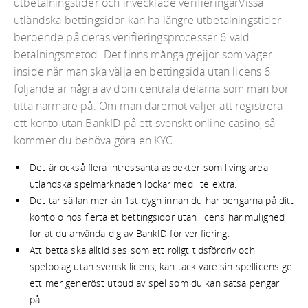
utbetalningstider och invecklade verifieringarVissa
utländska bettingsidor kan ha längre utbetalningstider
beroende på deras verifieringsprocesser 6 vald
betalningsmetod. Det finns många grejjor som väger
inside när man ska välja en bettingsida utan licens 6
följande är några av dom centrala delarna som man bör
titta närmare på. Om man däremot väljer att registrera
ett konto utan BankID på ett svenskt online casino, så
kommer du behöva göra en KYC.
Det är också flera intressanta aspekter som living area
utländska spelmarknaden lockar med lite extra.
Det tar sällan mer än 1st dygn innan du har pengarna på ditt
konto o hos flertalet bettingsidor utan licens har mulighed
for at du använda dig av BankID för verifiering.
Att betta ska alltid ses som ett roligt tidsfördriv och
spelbolag utan svensk licens, kan tack vare sin spellicens ge
ett mer generöst utbud av spel som du kan satsa pengar
på.