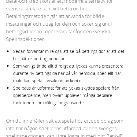
Betal-och kreditkort är ett modernt alternativ för
svenska spelare som vill betta on-line.
Betalningsmetoden går att använda för både
insättningar och uttag för den och söker sig until
bettingsidor som opererar utanför den svenska
Spelinspektionen.
Sedan förväntar mire oss att se på bettingsidor är att det
blir bättre betting bonusar.
Som vanligt är de alltid roligt att lyckas kunna presentera
durante ny bettingsida här på vår hemsida, speciellt när
male kan spela i avsaknad av konto.
Spelpaus är utformat för att lyckas skydda spelare från
spelberoende, men tyvärr upplever många depilare
funktionen som väldigt begränsande.
Om du innehåller valt att spela hos ett spelbolag som
inte har någon spellicens utfärdad av den sveriges
spelinspektionen, kan i inte logga in med ditt Bank-ID.