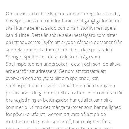
Om användarkontot skapades innan ni registrerade dig
hos Spelpaus är kontot fortfarande tillgängligt för att du
skall kunna se erat saldo och dina historik, men spela
kan du inte. Detta är sobre säkerhetsåtgärd som sitter
på introducerats i syfte att skydda sårbara personer från
spelrelaterade skador och för att stärka spelskydd i
Sverige. Spelberoende är också en fråga som
Spelinspektionen undersöker i detalj och som de aktivt
arbetar för att adressera. Genom att fortsätta att
övervaka och analysera allt om spelande, kan
Spelinspektionen skydda allmänheten och främja en
positiv utveckling inom spelbranschen. Även om man får
bra vägledning av bettingsidor hur utfallet sannolikt
kommer bli, finns det många faktorer som har mulighed
for påverka utfallet. Genom att vara påläst på de
matcher och lag male spelar på, har mulighed for at
bettingsidor ge details som leder right up until vinst.