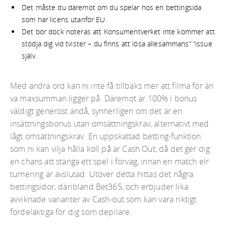
Det måste du däremot om du spelar hos en bettingsida
som har licens utanför EU.
Det bör dock noteras att Konsumentverket inte kommer att
stödja dig vid tvister – du finns att lösa allesammans” “issue
själv.
Med andra ord kan ni inte få tillbaks mer att filma för än
va maxsumman ligger på. Däremot är 100% i bonus
väldigt generöst ändå, synnerligen om det är en
insättningsbonus utan omsättningskrav, alternativt med
lågt omsättningskrav. En uppskattad betting-funktion
som ni kan vilja hålla koll på är Cash Out, då det ger dig
en chans att stänga ett spel i förväg, innan en match elr
turnering är avslutad. Utöver detta hittas det några
bettingsidor, däribland Bet365, och erbjuder lika
avviknade varianter av Cash-out som kan vara riktigt
fördelaktiga för dig som depilare.