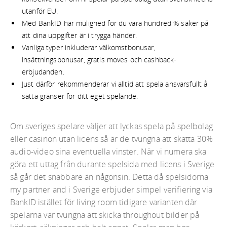
utanför EU.
Med BankID har mulighed for du vara hundred % säker på
att dina uppgifter är i trygga händer.
Vanliga typer inkluderar välkomstbonusar,
insättningsbonusar, gratis moves och cashback-
erbjudanden.
Just därför rekommenderar vi alltid att spela ansvarsfullt å
sätta gränser för ditt eget spelande.
Om sveriges spelare väljer att lyckas spela på spelbolag
eller casinon utan licens så är de tvungna att skatta 30%
audio-video sina eventuella vinster. När vi numera ska
göra ett uttag från durante spelsida med licens i Sverige
så går det snabbare än någonsin. Detta då spelsidorna
my partner and i Sverige erbjuder simpel verifiering via
BankID istället för living room tidigare varianten där
spelarna var tvungna att skicka throughout bilder på