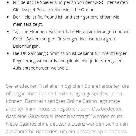
Für deutsche Spieler sind perish von der UKGC lizenzierten
Glücksspiel Portale keine wirkliche Option.
Der Help ist fix, freundlich und sehr gut erreichbar, wie
mein test zeigt.
Tägliche Aktionen, wöchentliche Herausforderungen und ein
Credit-System sorgen für stetigen Nachschub a great
Belohnungen.
Die UK Gambling Commission ist bekannt für ihre strengen
Regulierungsstandards und gilt als eine jeder strengsten
Aufsichtsbehörden weltweit.
Sie entdecken Titel aller möglichen Spielehersteller, die
oft sogar ohne Casino-Limitierungen gespielt werden
können. Damit ein seriöses Online Casino legitimate
arbeiten kann, muss es registriert sein. Das bedeutet,
dass eine Glücksspiellizenz beantragt” “werden muss.
Neue Casinos ohne deutsche Lizenz wenden sich oft an
ausländische Behörden, um ein besseres Spielerlebnis