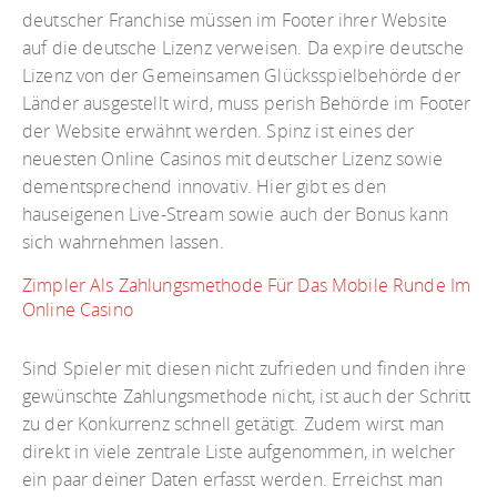
deutscher Franchise müssen im Footer ihrer Website
auf die deutsche Lizenz verweisen. Da expire deutsche
Lizenz von der Gemeinsamen Glücksspielbehörde der
Länder ausgestellt wird, muss perish Behörde im Footer
der Website erwähnt werden. Spinz ist eines der
neuesten Online Casinos mit deutscher Lizenz sowie
dementsprechend innovativ. Hier gibt es den
hauseigenen Live-Stream sowie auch der Bonus kann
sich wahrnehmen lassen.
Zimpler Als Zahlungsmethode Für Das Mobile Runde Im
Online Casino
Sind Spieler mit diesen nicht zufrieden und finden ihre
gewünschte Zahlungsmethode nicht, ist auch der Schritt
zu der Konkurrenz schnell getätigt. Zudem wirst man
direkt in viele zentrale Liste aufgenommen, in welcher
ein paar deiner Daten erfasst werden. Erreichst man