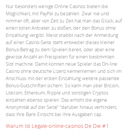
Nur besonders wenige Online Casinos bieten die
Möglichkeit, mit PayPal zu bezahlen. Zwar nie und
nimmer oft, aber von Zeit zu Zeit hat man das Glück, auf
einen tollen Anbieter zu stoßen, der den Bonus ohne
Einzahlung vergibt. Meist snabbt nach der Anmeldung
auf einer Casino-Seite steht entweder dieses kleiner
Bonus-Betrag zu dem Spielen bereit, oder aber eine
gewisse Anzahl an Freispielen für einen bestimmten
Slot machine. Damit können neue Spieler das On-line
Casino ohne deutsche Lizenz kennenlernen und sich im
Anschluss mit der ersten Einzahlung weitere passende
Bonus-Gutschriften sichern. So kann man über Bitcoin,
Litecoin, Ethereum, Ripple und sonstigen Cryptos
einzahlen ebenso spielen. Das erhöht die eigene
Anonymität auf der Seite” “darüber hinaus verhindert,
dass Ihre Bank Einsicht bei Ihre Ausgaben cap.
Warum Ist Legale-online-casinos De Die #1