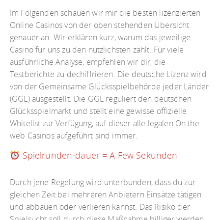
Im Folgenden schauen wir mir die besten lizenzierten
Online Casinos von der oben stehenden Übersicht
genauer an. Wir erklären kurz, warum das jeweilige
Casino für uns zu den nützlichsten zählt. Für viele
ausführliche Analyse, empfehlen wir dir, die
Testberichte zu dechiffrieren. Die deutsche Lizenz wird
von der Gemeinsame Glücksspielbehörde jeder Länder
(GGL) ausgestellt. Die GGL reguliert den deutschen
Glücksspielmarkt und stellt eine gewisse offizielle
Whitelist zur Verfügung, auf dieser alle legalen On the
web Casinos aufgeführt sind immer.
Spielrunden-dauer = A Few Sekunden
Durch jene Regelung wird unterbunden, dass du zur
gleichen Zeit bei mehreren Anbietern Einsätze tätigen
und abbauen oder verlieren kannst. Das Risiko der
Spielsucht soll durch diese Maßnahme billiger werden.