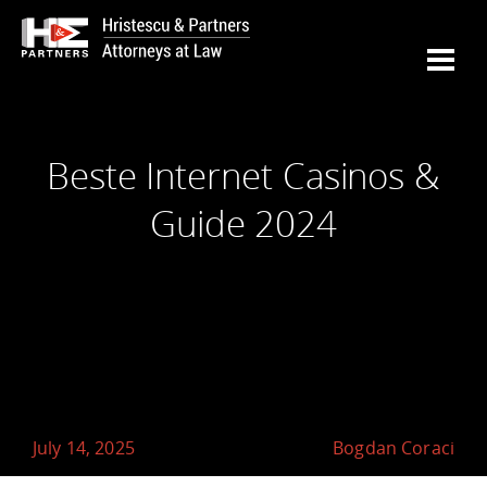
Beste Internet Casinos &
Guide 2024
July 14, 2025
Bogdan Coraci