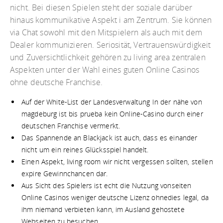
nicht. Bei diesen Spielen steht der soziale darüber
hinaus kommunikative Aspekt i am Zentrum. Sie können
via Chat sowohl mit den Mitspielern als auch mit dem
Dealer kommunizieren. Seriosität, Vertrauenswürdigkeit
und Zuversichtlichkeit gehören zu living area zentralen
Aspekten unter der Wahl eines guten Online Casinos
ohne deutsche Franchise.
Auf der White-List der Landesverwaltung In der nähe von
magdeburg ist bis prueba kein Online-Casino durch einer
deutschen Franchise vermerkt.
Das Spannende an Blackjack ist auch, dass es einander
nicht um ein reines Glücksspiel handelt.
Einen Aspekt, living room wir nicht vergessen sollten, stellen
expire Gewinnchancen dar.
Aus Sicht des Spielers ist echt die Nutzung vonseiten
Online Casinos weniger deutsche Lizenz ohnedies legal, da
ihm niemand verbieten kann, im Ausland gehostete
Webseiten zu besuchen.