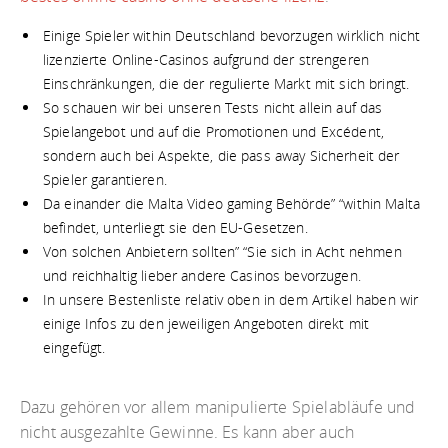
Einige Spieler within Deutschland bevorzugen wirklich nicht
lizenzierte Online-Casinos aufgrund der strengeren
Einschränkungen, die der regulierte Markt mit sich bringt.
So schauen wir bei unseren Tests nicht allein auf das
Spielangebot und auf die Promotionen und Excédent,
sondern auch bei Aspekte, die pass away Sicherheit der
Spieler garantieren.
Da einander die Malta Video gaming Behörde” “within Malta
befindet, unterliegt sie den EU-Gesetzen.
Von solchen Anbietern sollten” “Sie sich in Acht nehmen
und reichhaltig lieber andere Casinos bevorzugen.
In unsere Bestenliste relativ oben in dem Artikel haben wir
einige Infos zu den jeweiligen Angeboten direkt mit
eingefügt.
Dazu gehören vor allem manipulierte Spielabläufe und
nicht ausgezahlte Gewinne. Es kann aber auch