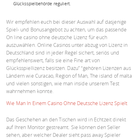
Glücksspielbehörde reguliert.
Wir empfehlen euch bei dieser Auswahl auf dasjenige
Spiel- und Bonusangebot zu achten, um das passende
On line casino ohne deutsche Lizenz für euch
auszuwählen. Online Casinos unter abzug von Lizenz in
Deutschland sind in jeder Regel sichert, seriös und
empfehlenswert, falls sie eine Fine art von
Glücksspiellizenz besitzen. Dazu” “gehören Lizenzen aus
Ländern wie Curacao, Region of Man, The island of malta
und vielen sonstigen, wie man inside unserem Test
wahrnehmen konnte.
Wie Man In Einem Casino Ohne Deutsche Lizenz Spielt
Das Geschehen an den Tischen wird in Echtzeit direkt
auf Ihren Monitor gestreamt. Sie können den Seller
sehen, aber welcher Dealer sieht pass away Spieler