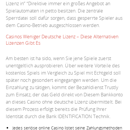
Lizenz in” “Direktive immer ein großes Angebot an
Spielautomaten in petto besitzen. Die zentrale
Sperrdatei soll dafür sorgen, dass gesperrte Spieler aus
dem Casino-Betrieb ausgeschlossen werden.
Casinos Weniger Deutsche Lizenz – Diese Alternativen
Lizenzen Gibt Es
Am besten ist ha sido, wenn Sie jene Spiele zuerst
unentgeltlich ausprobieren. Über weitere Vorteile des
kostenlos Spiels im Vergleich zu Spiel mit Echtgeld soll
später noch gesondert eingegangen werden. Um die
Einzahlung zu tätigen, kommt der Bezahldienst Trustly
zum Einsatz, der das Geld direkt von Diesem Bankkonto
an dieses Casino ohne deutsche Lizenz übermittelt. Bei
diesem Prozess erfolgt bereits die Prüfung Ihrer
Identität durch die Bank IDENTIFICATION Technik.
Jedes seriöse online Casino listet seine Zahlungsmethoden