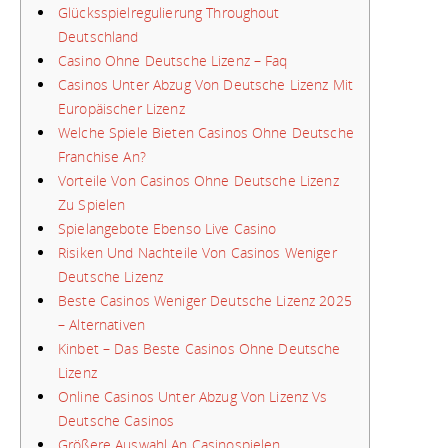
Glücksspielregulierung Throughout
Deutschland
Casino Ohne Deutsche Lizenz – Faq
Casinos Unter Abzug Von Deutsche Lizenz Mit
Europäischer Lizenz
Welche Spiele Bieten Casinos Ohne Deutsche
Franchise An?
Vorteile Von Casinos Ohne Deutsche Lizenz
Zu Spielen
Spielangebote Ebenso Live Casino
Risiken Und Nachteile Von Casinos Weniger
Deutsche Lizenz
Beste Casinos Weniger Deutsche Lizenz 2025
– Alternativen
Kinbet – Das Beste Casinos Ohne Deutsche
Lizenz
Online Casinos Unter Abzug Von Lizenz Vs
Deutsche Casinos
Größere Auswahl An Casinospielen