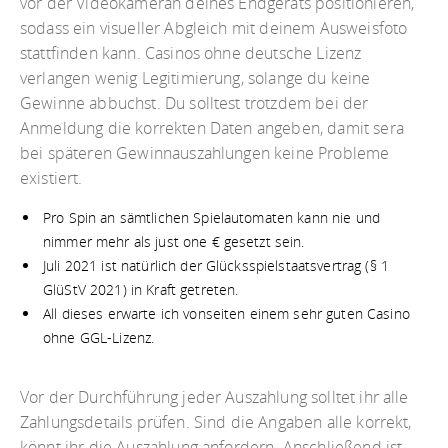
vor der Videokameran deines Endgeräts positionieren,
sodass ein visueller Abgleich mit deinem Ausweisfoto
stattfinden kann. Casinos ohne deutsche Lizenz
verlangen wenig Legitimierung, solange du keine
Gewinne abbuchst. Du solltest trotzdem bei der
Anmeldung die korrekten Daten angeben, damit sera
bei späteren Gewinnauszahlungen keine Probleme
existiert.
Pro Spin an sämtlichen Spielautomaten kann nie und
nimmer mehr als just one € gesetzt sein.
Juli 2021 ist natürlich der Glücksspielstaatsvertrag (§ 1
GlüStV 2021) in Kraft getreten.
All dieses erwarte ich vonseiten einem sehr guten Casino
ohne GGL-Lizenz.
Vor der Durchführung jeder Auszahlung solltet ihr alle
Zahlungsdetails prüfen. Sind die Angaben alle korrekt,
könnt ihr die Auszahlung anfordern. Anschließend ist