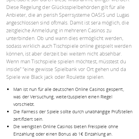
Diese Regelung der Glücksspielbehörden gilt für alle
Anbieter, die an perish Sperrsysteme OASIS und Lugas
angeschlossen sind oftmals. Damit ist sera möglich, die
zeitgleiche Anmeldung in mehreren Casinos zu
unterbinden. Ob und wann dies ermöglicht werden,
sodass wirklich auch Tischspiele online gespielt werden
können, ist aber derzeit bei weitem nicht absehbar.
Wenn man Tischspiele spielen möchtest, müsstest du
inside” “eine gewisse Spielbank vor Ort gehen und da
Spiele wie Black jack oder Roulette spielen.
Man ist nun für alle deutschen Online Casinos gesperrt,
was der Versuchung, weiterzuspielen einen Riegel
vorschiebt.
Die Fairness der Spiele sollte durch unabhängige Prüfstellen
zertifiziert sein.
Die wenigsten Online Casinos bieten Freispiele ohne
Einzahlung oder einen Bonus ab 1€ Einzahlung an.