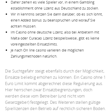
Daher ziehen es viele Spieler vor, in einem Gambling
establishment ohne Lizenz aus Deutschland zu zocken.
Wir in kenntnis setzen Sie dann darüber, ob es sich lohnt,
einen Added bonus zu beanspruchen und worauf Sie
achten müssen.
Im Casino ohne deutsche Lizenz, also bei Anbietern mit
Malta oder Curacao Lizenz beispielsweise, gibt es keine
voreingestellten Einsatzlimits.
Je nach On line casino variieren die möglichen
Zahlungsmethoden natürlich.
Die Suchtgefahr steigt ebenfalls durch der Möglichkeit,
Einsätze beliebig erhöhen zu können. Ein Casino ohne 1
Euro Limit kommt abgerechnet diese Regulierung aus.
Hier herrschen zwar Einsatzbegrenzungen, doch
werden diese vom Betreiber (und nicht vom
Gesetzgeber) festgelegt. Des Weiteren stellen gültige
Spiellizenzen den Betrieb auf rechtlich sicheren Boden.