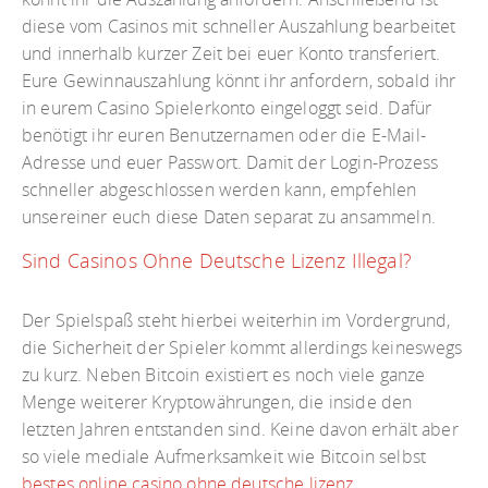
diese vom Casinos mit schneller Auszahlung bearbeitet
und innerhalb kurzer Zeit bei euer Konto transferiert.
Eure Gewinnauszahlung könnt ihr anfordern, sobald ihr
in eurem Casino Spielerkonto eingeloggt seid. Dafür
benötigt ihr euren Benutzernamen oder die E-Mail-
Adresse und euer Passwort. Damit der Login-Prozess
schneller abgeschlossen werden kann, empfehlen
unsereiner euch diese Daten separat zu ansammeln.
Sind Casinos Ohne Deutsche Lizenz Illegal?
Der Spielspaß steht hierbei weiterhin im Vordergrund,
die Sicherheit der Spieler kommt allerdings keineswegs
zu kurz. Neben Bitcoin existiert es noch viele ganze
Menge weiterer Kryptowährungen, die inside den
letzten Jahren entstanden sind. Keine davon erhält aber
so viele mediale Aufmerksamkeit wie Bitcoin selbst
bestes online casino ohne deutsche lizenz
.