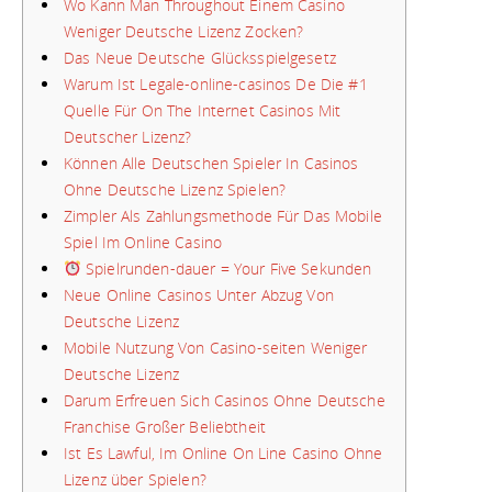
Wo Kann Man Throughout Einem Casino
Weniger Deutsche Lizenz Zocken?
Das Neue Deutsche Glücksspielgesetz
Warum Ist Legale-online-casinos De Die #1
Quelle Für On The Internet Casinos Mit
Deutscher Lizenz?
Können Alle Deutschen Spieler In Casinos
Ohne Deutsche Lizenz Spielen?
Zimpler Als Zahlungsmethode Für Das Mobile
Spiel Im Online Casino
Spielrunden-dauer = Your Five Sekunden
Neue Online Casinos Unter Abzug Von
Deutsche Lizenz
Mobile Nutzung Von Casino-seiten Weniger
Deutsche Lizenz
Darum Erfreuen Sich Casinos Ohne Deutsche
Franchise Großer Beliebtheit
Ist Es Lawful, Im Online On Line Casino Ohne
Lizenz über Spielen?