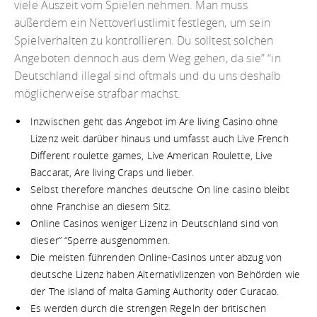
viele Auszeit vom Spielen nehmen. Man muss
außerdem ein Nettoverlustlimit festlegen, um sein
Spielverhalten zu kontrollieren. Du solltest solchen
Angeboten dennoch aus dem Weg gehen, da sie” “in
Deutschland illegal sind oftmals und du uns deshalb
möglicherweise strafbar machst.
Inzwischen geht das Angebot im Are living Casino ohne
Lizenz weit darüber hinaus und umfasst auch Live French
Different roulette games, Live American Roulette, Live
Baccarat, Are living Craps und lieber.
Selbst therefore manches deutsche On line casino bleibt
ohne Franchise an diesem Sitz.
Online Casinos weniger Lizenz in Deutschland sind von
dieser” “Sperre ausgenommen.
Die meisten führenden Online-Casinos unter abzug von
deutsche Lizenz haben Alternativlizenzen von Behörden wie
der The island of malta Gaming Authority oder Curacao.
Es werden durch die strengen Regeln der britischen