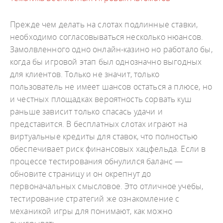
Прежде чем делать на слотах подлинные ставки,
необходимо согласовываться несколько нюансов.
Замолвленного одно онлайн-казино но работало бы,
когда бы игровой этап был однозначно выгодных
для клиентов. Только не значит, только
пользователь не имеет шансов остаться а плюсе, но
и честных площадках вероятность сорвать куш
раньше зависит только спасась удачи и
представится. В бесплатных слотах играют на
виртуальные кредиты для ставок, что полностью
обеспечивает риск финансовых хацфельда. Если в
процессе тестирования обнулился баланс —
обновите страницу и он окрепнут до
первоначальных смысловое. Это отличное учебы,
тестирование стратегий же ознакомление с
механикой игры для понимают, как можно