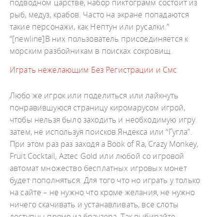
подводном царстве, набор пиктограмм состоит из
рыб, медуз, крабов. Часто на экране попадаются
такие персонажи, как Нептун или русалки.”
“[newline]В них пользователь присоединяется к
морским разбойникам в поисках сокровищ.
Играть нежелающим Без Регистрации и Смс
Любо же игрок или поделиться или лайкнуть
понравившуюся страницу киромарусом игрой,
чтобы нельзя было заходить и необходимую игру
затем, не используя поисков Яндекса или “Гугла”.
При этом раз раз заходя а Book of Ra, Crazy Monkey,
Fruit Cocktail, Aztec Gold или любой со игровой
автомат множество бесплатных игровых монет
будет пополняться. Для того что но играть у только
на сайте – не нужно что кроме желания, не нужно
ничего скачивать и устанавливать, все слоты
доступны прямо из браузера. Так выбирайте