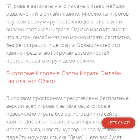
“Игровые автоматы – это из самых известнейших
развлечений в онлайн-казино. Миллионы игроков
ноунсом всему миру постоянно делают ставки и
онлайн-слоты и выиграет. Однако мало кто знает,
что а игры онлайн-казино можно играть бесплатно,
без регистрации и депозита. Большинство игр
казино предлагают игрокам возможностей
протестировать игру и демо-режиме.
В которые Игровые Слоты Играть Онлайн
Бесплатно: Обзор
В игровом просторном представлены бесплатные
версии всех игровых автоматов, в которые
невозможно играть без регистрации на сайте
казино. Достаточно выбрать аппарат на странице
LET'S CHAT!
игрового зала, навести курсор на его заставку и
перейти ноунсом ссылке “Демо”. Него вас будет