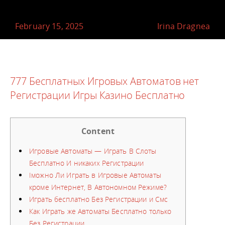
February 15, 2025
Irina Dragnea
777 Бесплатных Игровых Автоматов нет
Регистрации Игры Казино Бесплатно
Content
Игровые Автоматы — Играть В Слоты
Бесплатно И никаких Регистрации
Iможно Ли Играть в Игровые Автоматы
кроме Интернет, В Автономном Режиме?
Играть бесплатно Без Регистрации и Смс
Как Играть же Автоматы Бесплатно только
Без Регистрации