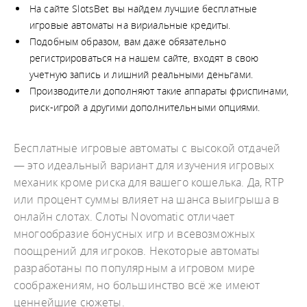
На сайте SlotsBet вы найдем лучшие бесплатные
игровые автоматы на вириальные кредиты.
Подобным образом, вам даже обязательно
регистрироваться на нашем сайте, входят в свою
учетную запись и лишний реальными деньгами.
Производители дополняют такие аппараты фриспинами,
риск-игрой а другими дополнительными опциями.
Бесплатные игровые автоматы с высокой отдачей
— это идеальный вариант для изучения игровых
механик кроме риска для вашего кошелька. Да, RTP
или процент суммы влияет на шанса выигрыша в
онлайн слотах. Слоты Novomatic отличает
многообразие бонусных игр и всевозможных
поощрений для игроков. Некоторые автоматы
разработаны по популярным а игровом мире
соображениям, но большинство всё же имеют
ценнейшие сюжеты.