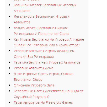
Большой Каталог Бесплатных Игровых
Аппаратов
Легальность Бесплатных Игровых
Автоматов
только Играть Бесплатно никаких
Регистрации И Пополнения Счета
Как Играть Бесплатно На Игровом Аппарате
Онлайн со Телефона Или а Компьютере?
Игровые Автоматы Играть желающим
Онлайн Без Регистрации
Тематика Бесплатных Игровых Автоматов
Игровые Автоматы Демо
В эти Игровые Слоты Играть Онлайн
Бесплатно: Обзор
Описание Игрового Зала
Бесплатные Слоты Действительно Выдают
Случайный Результат?
Темы Автоматов На Free-slots Games