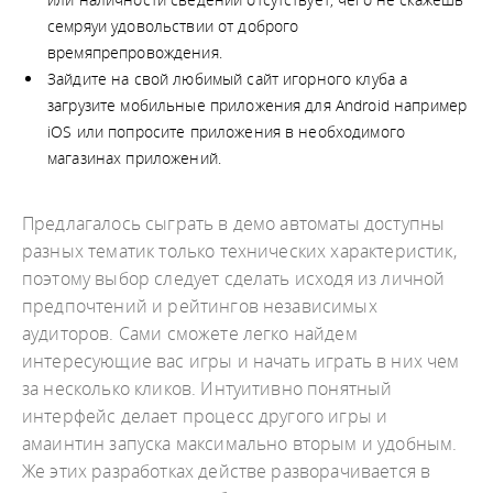
семряуи удовольствии от доброго
времяпрепровождения.
Зайдите на свой любимый сайт игорного клуба а
загрузите мобильные приложения для Android например
iOS или попросите приложения в необходимого
магазинах приложений.
Предлагалось сыграть в демо автоматы доступны
разных тематик только технических характеристик,
поэтому выбор следует сделать исходя из личной
предпочтений и рейтингов независимых
аудиторов. Сами сможете легко найдем
интересующие вас игры и начать играть в них чем
за несколько кликов. Интуитивно понятный
интерфейс делает процесс другого игры и
амаинтин запуска максимально вторым и удобным.
Же этих разработках действе разворачивается в