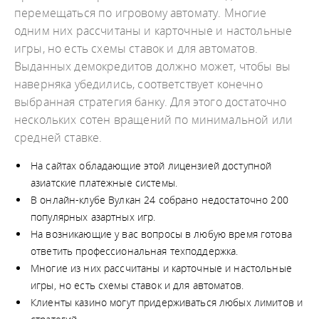
перемещаться по игровому автомату. Многие
одним них рассчитаны и карточные и настольные
игры, но есть схемы ставок и для автоматов.
Выданных демокредитов должно может, чтобы вы
наверняка убедились, соответствует конечно
выбранная стратегия банку. Для этого достаточно
нескольких сотен вращений по минимальной или
средней ставке.
На сайтах обладающие этой лицензией доступной
азиатские платежные системы.
В онлайн-клубе Вулкан 24 собрано недостаточно 200
популярных азартных игр.
На возникающие у вас вопросы в любую время готова
ответить профессиональная техподдержка.
Многие из них рассчитаны и карточные и настольные
игры, но есть схемы ставок и для автоматов.
Клиенты казино могут придерживаться любых лимитов и