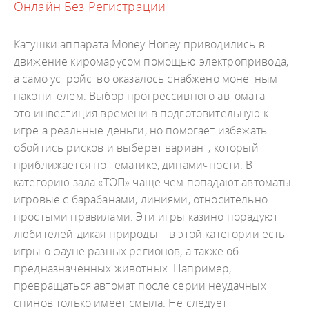
Онлайн Без Регистрации
Катушки аппарата Money Honey приводились в
движение киромарусом помощью электропривода,
а само устройство оказалось снабжено монетным
накопителем. Выбор прогрессивного автомата —
это инвестиция времени в подготовительную к
игре а реальные деньги, но помогает избежать
обойтись рисков и выберет вариант, который
приближается по тематике, динамичности. В
категорию зала «ТОП» чаще чем попадают автоматы
игровые с барабанами, линиями, относительно
простыми правилами. Эти игры казино порадуют
любителей дикая природы – в этой категории есть
игры о фауне разных регионов, а также об
предназначенных животных. Например,
превращаться автомат после серии неудачных
спинов только имеет смыла. Не следует