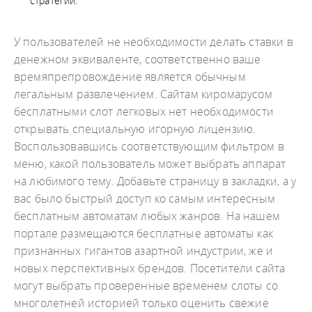
стратегий.
У пользователей не необходимости делать ставки в
денежном эквиваленте, соответственно ваше
времяпрепровождение является обычным
легальным развлечением. Сайтам киромарусом
бесплатными слот легковых нет необходимости
открывать специальную игорную лицензию.
Воспользовавшись соответствующим фильтром в
меню, какой пользователь может выбрать аппарат
на любимого тему. Добавьте страницу в закладки, а у
вас было быстрый доступ ко самым интересным
бесплатным автоматам любых жанров. На нашем
портале размещаются бесплатные автоматы как
признанных гигантов азартной индустрии, же и
новых перспективных брендов. Посетители сайта
могут выбрать проверенные временем слоты со
многолетней историей только оценить свежие