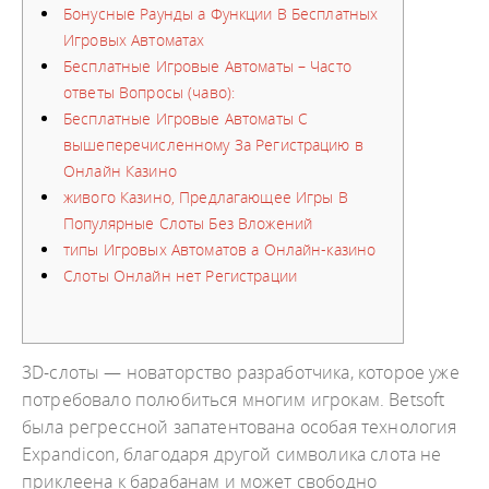
Бонусные Раунды а Функции В Бесплатных
Игровых Автоматах
Бесплатные Игровые Автоматы – Часто
ответы Вопросы (чаво):
Бесплатные Игровые Автоматы С
вышеперечисленному За Регистрацию в
Онлайн Казино
живого Казино, Предлагающее Игры В
Популярные Слоты Без Вложений
типы Игровых Автоматов а Онлайн-казино
Слоты Онлайн нет Регистрации
3D-слоты — новаторство разработчика, которое уже
потребовало полюбиться многим игрокам. Betsoft
была регрессной запатентована особая технология
Expandicon, благодаря другой символика слота не
приклеена к барабанам и может свободно