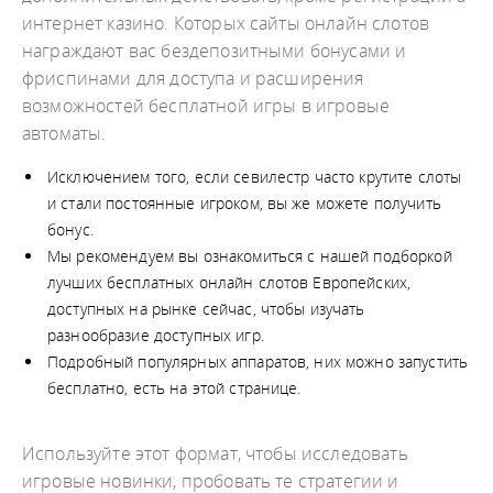
интернет казино. Которых сайты онлайн слотов
награждают вас бездепозитными бонусами и
фриспинами для доступа и расширения
возможностей бесплатной игры в игровые
автоматы.
Исключением того, если севилестр часто крутите слоты
и стали постоянные игроком, вы же можете получить
бонус.
Мы рекомендуем вы ознакомиться с нашей подборкой
лучших бесплатных онлайн слотов Европейских,
доступных на рынке сейчас, чтобы изучать
разнообразие доступных игр.
Подробный популярных аппаратов, них можно запустить
бесплатно, есть на этой странице.
Используйте этот формат, чтобы исследовать
игровые новинки, пробовать те стратегии и