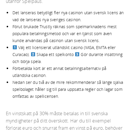
utanför Spelpaus.
Det lanseras betydligt fler nya casinon utan svensk licens än
vad de lanseras nya sveriges casinon.
Förut brukade Trustly räknas som spelmarknadens mest
populära betalningsmetod och var en tjänst som även
kunde användas på casinon utan svensk licens.
Välj ett licensierat utländskt casino (MGA, EMTA eller
Curacao).
Skapa ett spelkonto
Gör durante insättning
och börja spela.
Förbetalda kort är ett annat betalningsalternativ på
utländska casinon.
Nedan ser du två av de mire rekommenderar så länge själva
spelbolaget håller sig till para uppsatta regler och lagar som
omfattas av spellicensen.
En vinstskatt på 30% måste betalas in till svenska
myndigheter på ditt överskott. Har du till exempel
förlorat euro och snurrat fram en vinst på euro, behöver