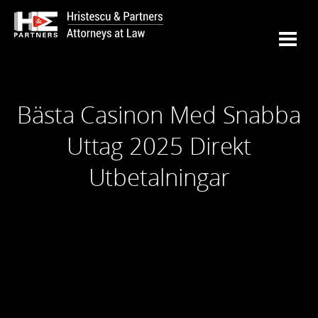
Bästa Casinon Med Snabba
Uttag 2025 Direkt
Utbetalningar