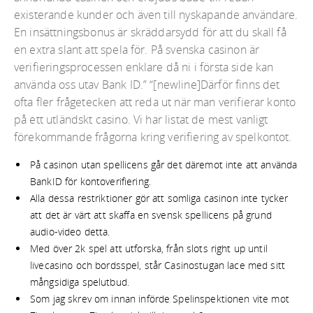
existerande kunder och även till nyskapande användare.
En insättningsbonus är skräddarsydd för att du skall få
en extra slant att spela för. På svenska casinon är
verifieringsprocessen enklare då ni i första side kan
använda oss utav Bank ID.” “[newline]Därför finns det
ofta fler frågetecken att reda ut när man verifierar konto
på ett utländskt casino. Vi har listat de mest vanligt
förekommande frågorna kring verifiering av spelkontot.
På casinon utan spellicens går det däremot inte att använda
BankID för kontoverifiering.
Alla dessa restriktioner gör att somliga casinon inte tycker
att det är värt att skaffa en svensk spellicens på grund
audio-video detta.
Med över 2k spel att utforska, från slots right up until
livecasino och bordsspel, står Casinostugan lace med sitt
mångsidiga spelutbud.
Som jag skrev om innan införde Spelinspektionen vite mot