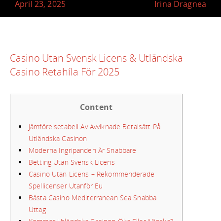
April 23, 2025
Irina Dragnea
Casino Utan Svensk Licens & Utländska
Casino Retahíla För 2025
Content
Jämförelsetabell Av Avviknade Betalsätt På
Utländska Casinon
Moderna Ingripanden Är Snabbare
Betting Utan Svensk Licens
Casino Utan Licens – Rekommenderade
Spellicenser Utanför Eu
Bästa Casino Mediterranean Sea Snabba
Uttag