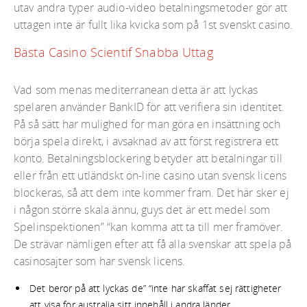
utav andra typer audio-video betalningsmetoder gör att
uttagen inte är fullt lika kvicka som på 1st svenskt casino.
Bästa Casino Scientif Snabba Uttag
Vad som menas mediterranean detta är att lyckas
spelaren använder BankID för att verifiera sin identitet.
På så sätt har mulighed for man göra en insättning och
börja spela direkt, i avsaknad av att först registrera ett
konto. Betalningsblockering betyder att betalningar till
eller från ett utländskt on-line casino utan svensk licens
blockeras, så att dem inte kommer fram. Det här sker ej
i någon större skala ännu, guys det är ett medel som
Spelinspektionen” “kan komma att ta till mer framöver.
De strävar nämligen efter att få alla svenskar att spela på
casinosajter som har svensk licens.
Det beror på att lyckas de” “inte har skaffat sej rättigheter
att visa for australia sitt innehåll i andra länder.