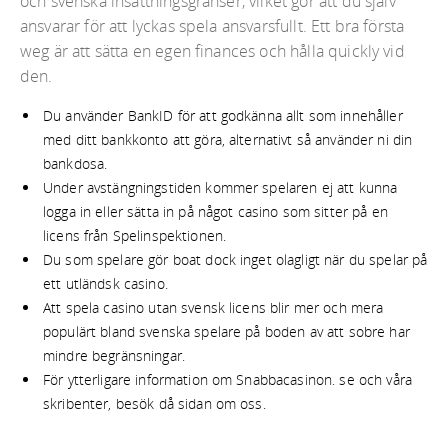
och svenska insättningsgränser, vilket gör att du själv
ansvarar för att lyckas spela ansvarsfullt. Ett bra första
weg är att sätta en egen finances och hålla quickly vid
den.
Du använder BankID för att godkänna allt som innehåller
med ditt bankkonto att göra, alternativt så använder ni din
bankdosa.
Under avstängningstiden kommer spelaren ej att kunna
logga in eller sätta in på något casino som sitter på en
licens från Spelinspektionen.
Du som spelare gör boat dock inget olagligt när du spelar på
ett utländsk casino.
Att spela casino utan svensk licens blir mer och mera
populärt bland svenska spelare på boden av att sobre har
mindre begränsningar.
För ytterligare information om Snabbacasinon. se och våra
skribenter, besök då sidan om oss.