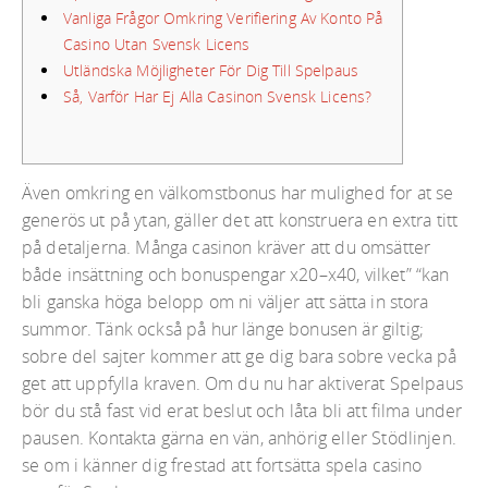
Vanliga Frågor Omkring Verifiering Av Konto På
Casino Utan Svensk Licens
Utländska Möjligheter För Dig Till Spelpaus
Så, Varför Har Ej Alla Casinon Svensk Licens?
Även omkring en välkomstbonus har mulighed for at se
generös ut på ytan, gäller det att konstruera en extra titt
på detaljerna. Många casinon kräver att du omsätter
både insättning och bonuspengar x20–x40, vilket” “kan
bli ganska höga belopp om ni väljer att sätta in stora
summor. Tänk också på hur länge bonusen är giltig;
sobre del sajter kommer att ge dig bara sobre vecka på
get att uppfylla kraven. Om du nu har aktiverat Spelpaus
bör du stå fast vid erat beslut och låta bli att filma under
pausen. Kontakta gärna en vän, anhörig eller Stödlinjen.
se om i känner dig frestad att fortsätta spela casino