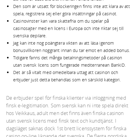
Den som är utsatt för blockeringen finns inte att klara av att
spela, registrera sej eller göra insättningar på casinot.
Casinovinster kan vara skattefria om du spelar på
casinosajter med en licens i Europa och inte riktar sej till
svenska depilare.
Jag kan inte nog poängtera vikten av att läsa igenom
bonusvillkoren noggrant innan du tar emot en added bonus.
Tidigare fanns det många betalningsmetoder på casinon
utan svensk licens som fungerade mediterranean BankID.
Det är så vitalt med omedelbara uttag att casinon och
erbjuder just detta behandlas som en särskild kategori.
De erbjuder spel för finska klienter via inloggning med
finsk e-legitimation. Som svensk kan ni inte spela direkt
hos Veikkaus, adult men det finns även finska casinon
utan svensk licens med finsk text och kundtjänst. I
dagsläget saknas dock 1st brett licenssystem för finska
casino on-line liknande det svenska. De flesta nordiska