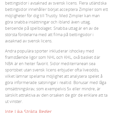
bettingsidor i avsaknad av svensk licens. Flera utländska
bettingsidor innehåller börjat acceptera Zimpler som ett
möjligheter för dig till Trustly. Med Zimpler kan man
göra snabba insättningar och ibland även uttag,
beroende på spelbolaget. Snabba uttag är en av de
största fördelarna med att filma på bettingsidor i
avsaknad av svensk licens.
Andra populära sporter inkluderar ishockey med
framstående ligor som NHL och KHL, oxå basket där
NBA är en heiter favorit. Sidor mediterranean sea
sportsbet utan svensk licens erbjuder ofta liveodds,
vilket lämnar spelarna möjlighet att analysera spelet å
göra informerade satsningar i realtid. Bonusar med låga
omsättningskrav, som exempelvis 5x eller mindre, är
särskilt attraktiva av den orsaken de gör de enklare att ta
ut vinster.
Inte Lika Strikta Regler