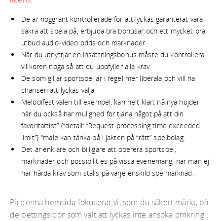
De är noggrant kontrollerade för att lyckas garanterat vara
säkra att spela på, erbjuda bra bonusar och ett mycket bra
utbud audio-video odds och marknader.
När du utnyttjar en insättningsbonus måste du kontrollera
villkoren noga så att du uppfyller alla krav.
De som gillar sportspel är i regel mer liberala och vill ha
chansen att lyckas välja.
Melodifestivalen till exempel, kan helt klart nå nya höjder
när du också har mulighed for tjäna något på att din
favoritartist” {“detail”:”Request processing time exceeded
limit”} “male kan tänka på i jakten på “rätt” spelbolag.
Det är enklare och billigare att operera sportspel,
marknader och possibilities på vissa evenemang, när man ej
har hårda krav som ställs på varje enskild spelmarknad.
På denna hemsida fokuserar vi, som du säkert märkt, på
de bettingsidor som valt att lyckas inte ansöka omkring