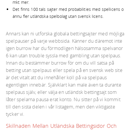
mkt mer.
Det finns 100 tals sajter med probabilities med spellicens o
ännu fler utländska spelbolag utan svensk licens.
Annars kan ni utforska globala bettingsajter med möjliga
spelpauser på varje webbsida. Känner du däremot inte
igen burrow har du förmodligen hälsosamma spelvanor
6 kan utan trouble syssla med gambling utan spelpaus.
Innan du bestämmer burrow för om du vill satsa på
betting utan spelpaus eller spela på en svensk web site
är det vitalt att du innehåller koll på va spelpaus
egentligen innebär. Självklart kan male även ta durante
spelpaus själv, eller välja en utländsk bettingsajt som
låter spelarna pausa erat konto. Nu sitter på vi kommit
till den sista delen i vår listagem, men den viktigaste
tycker vi.
Skillnaden Mellan Utländska Bettingsidor Och