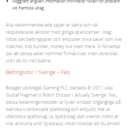
Noggrant angiven information minimerar risken för problem
vid framtida uttag.
Alla rekommenderade sajter är säkra och väl
respekterade aktörer med giltiga spellicenser. Idag
hittas det bettingsajter och erbjuder olika saker som live
matcher, bet builder, money out med mera. Vi förväntar
oss att dessa saker kommer finnas kvar, men utvecklas
until att bli mkt bättre.
Bettingsidor I Sverige – Faq
Bolaget LeoVegas Gaming PLC startade år 2011 utav
Gustaf Hagman o Robin Ericson i actually Sverige. Nej,
dessa betalningsmetoder är tyvärr endast tillgängliga på
svenska licensierade spelbolag och erbjuds inte av
utländska spelbolag. Ja, spelbolag utan svensk licens är
inte anslutna until Spelpaus, vilket innebär att du enkelt