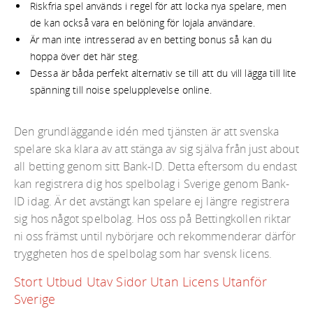
Riskfria spel används i regel för att locka nya spelare, men
de kan också vara en belöning för lojala användare.
Är man inte intresserad av en betting bonus så kan du
hoppa över det här steg.
Dessa är båda perfekt alternativ se till att du vill lägga till lite
spänning till noise spelupplevelse online.
Den grundläggande idén med tjänsten är att svenska
spelare ska klara av att stänga av sig själva från just about
all betting genom sitt Bank-ID. Detta eftersom du endast
kan registrera dig hos spelbolag i Sverige genom Bank-
ID idag. Är det avstängt kan spelare ej längre registrera
sig hos något spelbolag. Hos oss på Bettingkollen riktar
ni oss främst until nybörjare och rekommenderar därför
tryggheten hos de spelbolag som har svensk licens.
Stort Utbud Utav Sidor Utan Licens Utanför
Sverige