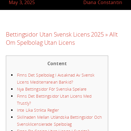
May 3, 2025
Diana Constantin
Bettingsidor Utan Svensk Licens 2025 » Allt
Om Spelbolag Utan Licens
Content
Finns Det Spelbolag I Avsaknad Av Svensk
Licens Mediterranean Bankid?
Nya Bettingsidor För Svenska Spelare
Finns Det Bettingsidor Utan Licens Med
Trustly?
Inte Lika Strikta Regler
Skillnaden Mellan Utländska Bettingsidor Och
Svensklicensierade Spelbolag