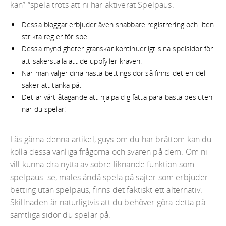
kan” “spela trots att ni har aktiverat Spelpaus.
Dessa bloggar erbjuder även snabbare registrering och liten
strikta regler för spel.
Dessa myndigheter granskar kontinuerligt sina spelsidor för
att säkerställa att de uppfyller kraven.
När man väljer dina nästa bettingsidor så finns det en del
saker att tänka på.
Det är vårt åtagande att hjälpa dig fatta para bästa besluten
när du spelar!
Läs gärna denna artikel, guys om du har bråttom kan du
kolla dessa vanliga frågorna och svaren på dem. Om ni
vill kunna dra nytta av sobre liknande funktion som
spelpaus. se, males ändå spela på sajter som erbjuder
betting utan spelpaus, finns det faktiskt ett alternativ.
Skillnaden är naturligtvis att du behöver göra detta på
samtliga sidor du spelar på.