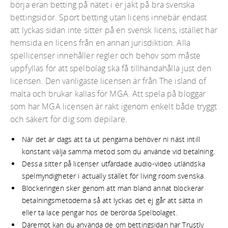
börja eran betting på nätet i er jakt på bra svenska
bettingsidor. Sport betting utan licens innebär endast
att lyckas sidan inte sitter på en svensk licens, istället har
hemsida en licens från en annan jurisdiktion. Alla
spellicenser innehåller regler och behov som måste
uppfyllas för att spelbolag ska få tillhandahålla just den
licensen. Den vanligaste licensen är från The island of
malta och brukar kallas för MGA. Att spela på bloggar
som har MGA licensen är rakt igenom enkelt både tryggt
och säkert för dig som depilare.
När det är dags att ta ut pengarna behöver ni näst intill
konstant välja samma metod som du använde vid betalning.
Dessa sitter på licenser utfärdade audio-video utländska
spelmyndigheter i actually stället för living room svenska.
Blockeringen sker genom att man bland annat blockerar
betalningsmetoderna så att lyckas det ej går att sätta in
eller ta lace pengar hos de berörda Spelbolaget.
Däremot kan du använda de om bettingsidan har Trustly