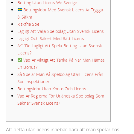
Betting Utan Licens We Sverige
Bettingsidor Med Svensk Licens Är Trygga
& Säkra
Riskfria Spel
Lagligt Att Välja Spelbolag Utan Svensk Licens
Lagligt Och Säkert Med Rätt Licens
Är” “De Lagligt Att Spela Betting Utan Svensk
Licens?
Vad Är Viktigt Att Tänka På När Man Hämta
En Bonus?
Så Spelar Man På Spelbolag Utan Licens Från
Spelinspektionen
Bettingsidor Utan Konto Och Licens
Vad Är Reglerna För Utländska Spelbolag Som
Saknar Svensk Licens?
Att betta utan licens innebär bara att man spelar hos