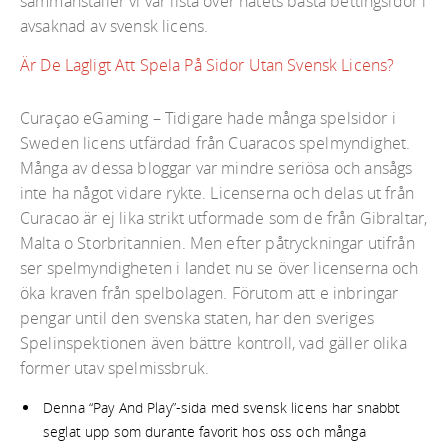
sammanställer vi vår lista över nätets bästa bettingsidor i
avsaknad av svensk licens.
Är De Lagligt Att Spela På Sidor Utan Svensk Licens?
Curaçao eGaming – Tidigare hade många spelsidor i
Sweden licens utfärdad från Cuaracos spelmyndighet.
Många av dessa bloggar var mindre seriösa och ansågs
inte ha något vidare rykte. Licenserna och delas ut från
Curacao är ej lika strikt utformade som de från Gibraltar,
Malta o Storbritannien. Men efter påtryckningar utifrån
ser spelmyndigheten i landet nu se över licenserna och
öka kraven från spelbolagen. Förutom att e inbringar
pengar until den svenska staten, har den sveriges
Spelinspektionen även bättre kontroll, vad gäller olika
former utav spelmissbruk.
Denna “Pay And Play”-sida med svensk licens har snabbt
seglat upp som durante favorit hos oss och många