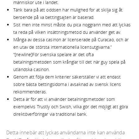
människor ute i landet.
Tänk bara på att oddsen har mulighed for at skilja sig åt
beroende på va bettingsajten är baserad.
Sist men inte minst måste du pica noggrann med att lyckas
ta reda på vilken insättningsmetod du använder get av.
Många av dessa casinon är licenserade på Curacao, och är
en utav de största internationella licensutgivarna.”
“[newline]För svenska spelare är det ofta
betalningsmetoden som krånglar till det när guy spela på
utländska casinon.
Genom att följa dem kriterier säkerställer vi att endast
sobre bästa bettingsidorna i avsaknad av svensk licens
rekommenderas.
Detta är för att vi använder betalningsmetoder som
exempelvis Trustly och Swish, vilka gör det möjligt att göra
direktöverföringar via traditional bank.
Detta innebär att lyckas användarna inte kan använda