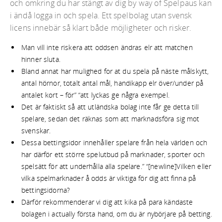
och omkring du har stängt av dig by way of Spelpaus kan
i ändå logga in och spela. Ett spelbolag utan svensk
licens innebär så klart både möjligheter och risker.
Man vill inte riskera att oddsen ändras elr att matchen
hinner sluta.
Bland annat har mulighed for at du spela på näste målskytt,
antal hörnor, totalt antal mål, handikapp elr över/under på
antalet kort – för” “att lyckas ge några exempel.
Det är faktiskt så att utländska bolag inte får ge detta till
spelare, sedan det räknas som att marknadsföra sig mot
svenskar.
Dessa bettingsidor innehåller spelare från hela världen och
har därför ett större spelutbud på marknader, sporter och
spelsätt för att underhålla alla spelare.” “[newline]Vilken eller
vilka spelmarknader å odds är viktiga för dig att finna på
bettingsidorna?
Därför rekommenderar vi dig att kika på para kändaste
bolagen i actually första hand, om du är nybörjare på betting.