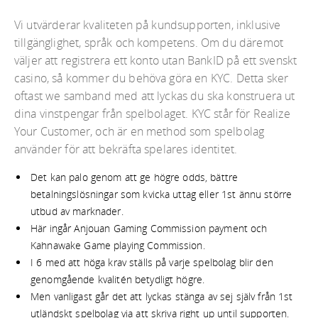
Vi utvärderar kvaliteten på kundsupporten, inklusive
tillgänglighet, språk och kompetens. Om du däremot
väljer att registrera ett konto utan BankID på ett svenskt
casino, så kommer du behöva göra en KYC. Detta sker
oftast we samband med att lyckas du ska konstruera ut
dina vinstpengar från spelbolaget. KYC står för Realize
Your Customer, och är en method som spelbolag
använder för att bekräfta spelares identitet.
Det kan palo genom att ge högre odds, bättre
betalningslösningar som kvicka uttag eller 1st ännu större
utbud av marknader.
Här ingår Anjouan Gaming Commission payment och
Kahnawake Game playing Commission.
I 6 med att höga krav ställs på varje spelbolag blir den
genomgående kvalitén betydligt högre.
Men vanligast går det att lyckas stänga av sej själv från 1st
utländskt spelbolag via att skriva right up until supporten.