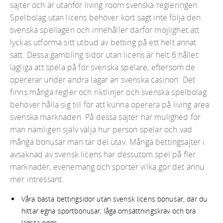
sajter och är utanför living room svenska regleringen.
Spelbolag utan licens behöver kort sagt inte följa den
svenska spellagen och innehåller därför möjlighet att
lyckas utforma sitt utbud av betting på ett helt annat
sätt. Dessa gambling sidor utan licens är helt 6 hållet
lagliga att spela på för svenska spelare, eftersom de
opererar under andra lagar än svenska casinon. Det
finns många regler och riktlinjer och svenska spelbolag
behöver hålla sig till för att kunna operera på living area
svenska marknaden. På dessa sajter har mulighed for
man nämligen själv välja hur person spelar och vad
många bonusar man tar del utav. Många bettingsajter i
avsaknad av svensk licens har dessutom spel på fler
marknader, evenemang och sporter vilka gör det ännu
mer intressant.
Våra bästa bettingsidor utan svensk licens bonusar, där du
hittar egna sportbonusar, låga omsättningskrav och bra
lägsta odds.