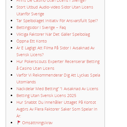
Finns De Casino Utan Licens I Sverige?
Stort Utbud Audio-video Sidor Utan Licens
Utanför Sverige
Tar Spelbolaget Initiativ För Ansvarsfullt Spel?
Bettingsidor I Sverige – Faq
Viktiga Faktorer När Det Gäller Spelbolag
Öppna Ett Konto
Är E Lagligt Att Filma På Sidor I Avsaknad Av
Svensk Licens?
Hur Pokerscouts Experter Recenserar Betting
å Casino Utan Licens
Varför Vi Rekommenderar Dig Att Lyckas Spela
Utomlands
Nackdelar Med Betting” “I Avsaknad Av Licens
Betting Utan Svensk Licens 2025
Hur Snabbt Du Innehåller Uttaget På Kontot
Avgörs Av Flera Faktorer Saker Som Spelar In
Är:
Omsättningskrav