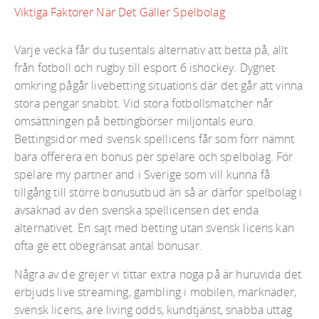
Viktiga Faktorer När Det Gäller Spelbolag
Varje vecka får du tusentals alternativ att betta på, allt
från fotboll och rugby till esport 6 ishockey. Dygnet
omkring pågår livebetting situations där det går att vinna
stora pengar snabbt. Vid stora fotbollsmatcher når
omsättningen på bettingbörser miljontals euro.
Bettingsidor med svensk spellicens får som förr nämnt
bara offerera en bonus per spelare och spelbolag. För
spelare my partner and i Sverige som vill kunna få
tillgång till större bonusutbud än så är därför spelbolag i
avsaknad av den svenska spellicensen det enda
alternativet. En sajt med betting utan svensk licens kan
ofta ge ett obegränsat antal bonusar.
Några av de grejer vi tittar extra noga på är huruvida det
erbjuds live streaming, gambling i mobilen, marknader,
svensk licens, are living odds, kundtjänst, snabba uttag