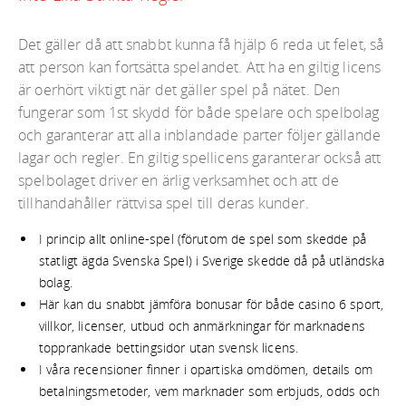
Det gäller då att snabbt kunna få hjälp 6 reda ut felet, så
att person kan fortsätta spelandet. Att ha en giltig licens
är oerhört viktigt när det gäller spel på nätet. Den
fungerar som 1st skydd för både spelare och spelbolag
och garanterar att alla inblandade parter följer gällande
lagar och regler. En giltig spellicens garanterar också att
spelbolaget driver en ärlig verksamhet och att de
tillhandahåller rättvisa spel till deras kunder.
I princip allt online-spel (förutom de spel som skedde på
statligt ägda Svenska Spel) i Sverige skedde då på utländska
bolag.
Här kan du snabbt jämföra bonusar för både casino 6 sport,
villkor, licenser, utbud och anmärkningar för marknadens
topprankade bettingsidor utan svensk licens.
I våra recensioner finner i opartiska omdömen, details om
betalningsmetoder, vem marknader som erbjuds, odds och