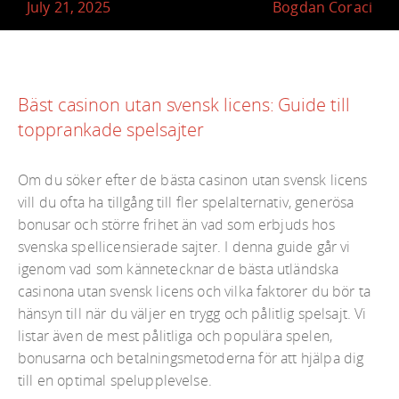
July 21, 2025
Bogdan Coraci
Bäst casinon utan svensk licens: Guide till
topprankade spelsajter
Om du söker efter de bästa casinon utan svensk licens
vill du ofta ha tillgång till fler spelalternativ, generösa
bonusar och större frihet än vad som erbjuds hos
svenska spellicensierade sajter. I denna guide går vi
igenom vad som kännetecknar de bästa utländska
casinona utan svensk licens och vilka faktorer du bör ta
hänsyn till när du väljer en trygg och pålitlig spelsajt. Vi
listar även de mest pålitliga och populära spelen,
bonusarna och betalningsmetoderna för att hjälpa dig
till en optimal spelupplevelse.