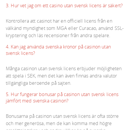
3. Hur vet jag om ett casino utan svensk licens är säkert?
Kontrollera att casinot har en officiell licens från en
välkänd myndighet som MGA eller Curacao, använd SSL-
kryptering och läs recensioner från andra spelare.
4. Kan jag använda svenska kronor på casinon utan
svensk licens?
Många casinon utan svensk licens erbjuder möjligheten
att spela i SEK, men det kan även finnas andra valutor
tillgängliga beroende på sajten.
5. Hur fungerar bonusar på casinon utan svensk licens
jämfört med svenska casinon?
Bonusarna på casinon utan svensk licens är ofta större
och mer generösa, men de kan komma med högre