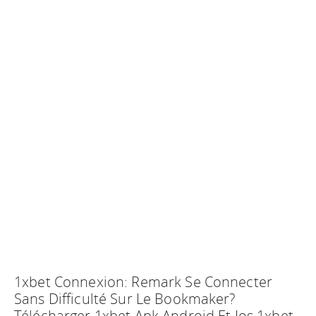
1xbet Connexion: Remark Se Connecter
Sans Difficulté Sur Le Bookmaker?
Télécharger 1xbet Apk Android Et Ios 1xbet