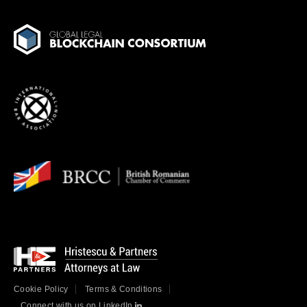
Cookie Policy
Terms & Conditions
Connect with us on LinkedIn