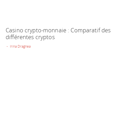
Casino crypto-monnaie : Comparatif des
différentes cryptos
• Irina Dragnea