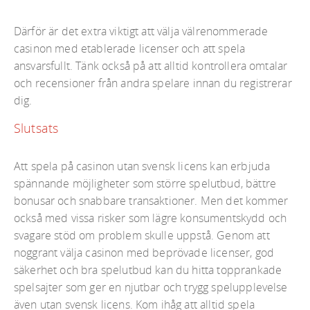
Därför är det extra viktigt att välja välrenommerade
casinon med etablerade licenser och att spela
ansvarsfullt. Tänk också på att alltid kontrollera omtalar
och recensioner från andra spelare innan du registrerar
dig.
Slutsats
Att spela på casinon utan svensk licens kan erbjuda
spännande möjligheter som större spelutbud, bättre
bonusar och snabbare transaktioner. Men det kommer
också med vissa risker som lägre konsumentskydd och
svagare stöd om problem skulle uppstå. Genom att
noggrant välja casinon med beprövade licenser, god
säkerhet och bra spelutbud kan du hitta topprankade
spelsajter som ger en njutbar och trygg spelupplevelse
även utan svensk licens. Kom ihåg att alltid spela