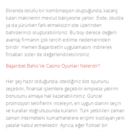
Ekranda ödüllü bir kombinasyon oluştuğunda, kazanç
tutarı makinenin mevcut bakiyesine yansır. Evde, okulda
ya da yürürken fark etmeksizin site üzerinden
bahislerinizi oluşturabilirsiniz. Bu boy derece değerli
avantaj firmanın çok tercih edilme nedenlerinden
biridir. Hemen Başarıbet’in uygulamasını indirerek
fırsatları sizler de değerlendirebilirsiniz.
Başarıbet Bahis Ve Casino Oyunları Nelerdir?
Her şey hazır olduğunda, istediğiniz slot oyununu
seçebilir, finansal işlemlere geçebilir empieza yatırım
bonusunu almaya hak kazanabilirsiniz. Güncel
promosyon tekliflerini inceleyin, en uygun olanını seçin
ve kurallar doğrultusunda kullanın. Türk yetkilileri zaman
zaman internetteki kumarhanelere erişimi kısıtlayan yeni
yasalar kabul etmektedir. Ayrıca, eğer fiziksel bir