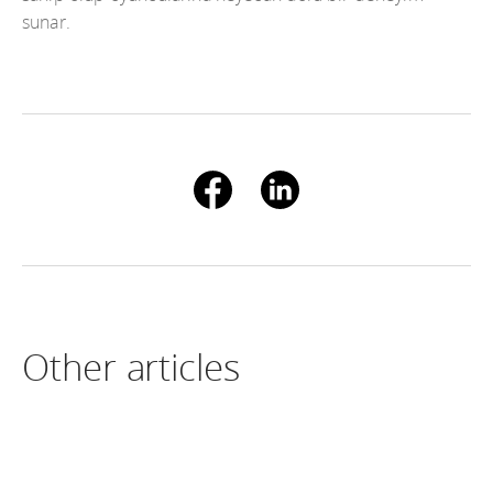
sunar.
Other articles