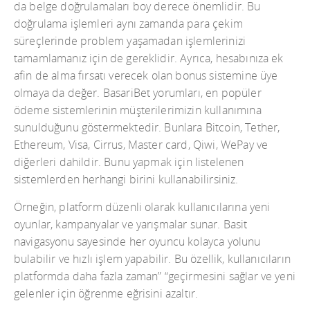
da belge doğrulamaları boy derece önemlidir. Bu
doğrulama işlemleri aynı zamanda para çekim
süreçlerinde problem yaşamadan işlemlerinizi
tamamlamanız için de gereklidir. Ayrıca, hesabınıza ek
afin de alma fırsatı verecek olan bonus sistemine üye
olmaya da değer. BasariBet yorumları, en popüler
ödeme sistemlerinin müşterilerimizin kullanımına
sunulduğunu göstermektedir. Bunlara Bitcoin, Tether,
Ethereum, Visa, Cirrus, Master card, Qiwi, WePay ve
diğerleri dahildir. Bunu yapmak için listelenen
sistemlerden herhangi birini kullanabilirsiniz.
Örneğin, platform düzenli olarak kullanıcılarına yeni
oyunlar, kampanyalar ve yarışmalar sunar. Basit
navigasyonu sayesinde her oyuncu kolayca yolunu
bulabilir ve hızlı işlem yapabilir. Bu özellik, kullanıcıların
platformda daha fazla zaman” “geçirmesini sağlar ve yeni
gelenler için öğrenme eğrisini azaltır.