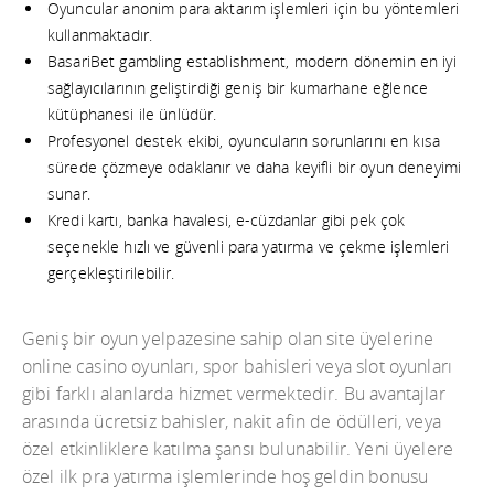
Oyuncular anonim para aktarım işlemleri için bu yöntemleri
kullanmaktadır.
BasariBet gambling establishment, modern dönemin en iyi
sağlayıcılarının geliştirdiği geniş bir kumarhane eğlence
kütüphanesi ile ünlüdür.
Profesyonel destek ekibi, oyuncuların sorunlarını en kısa
sürede çözmeye odaklanır ve daha keyifli bir oyun deneyimi
sunar.
Kredi kartı, banka havalesi, e-cüzdanlar gibi pek çok
seçenekle hızlı ve güvenli para yatırma ve çekme işlemleri
gerçekleştirilebilir.
Geniş bir oyun yelpazesine sahip olan site üyelerine
online casino oyunları, spor bahisleri veya slot oyunları
gibi farklı alanlarda hizmet vermektedir. Bu avantajlar
arasında ücretsiz bahisler, nakit afin de ödülleri, veya
özel etkinliklere katılma şansı bulunabilir. Yeni üyelere
özel ilk pra yatırma işlemlerinde hoş geldin bonusu