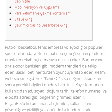
Cebinizde
Mobil Versiyon Ve Uygulama
Para Yatırma Ve Çekme Yöntemleri”
Siteye Giriş
Çevrimiçi Casino Basaribet’e Giriş
Futbol, basketbol, tenis empieza voleybol gibi popüler
spor dallarında yüzlerce bahis seçeneği sunan platform,
oranların rekabetçi olmasıyla dikkat çeker. Bunun yanı
sıra e-spor bahisleri gibi modern trendleri de takip
eden Basari bet, her türden oyuncuya hitap eder. Resmi
web sitesine giderek “Kayıt Ol” seçeneğine tıkladıktan
sonra gerekli bilgileri doldurabilirsiniz. Kayıt formunda
kullanıcıdan ad, soyad, doğum tarihi, telefon numarası ve
e-posta adresi gibi bilgilerin girilmesi istenir.
BaşarıBet’teki tüm finansal işlemler, kullanıcıların
güvenliği ve gizliliği göz önünde bulundurularak