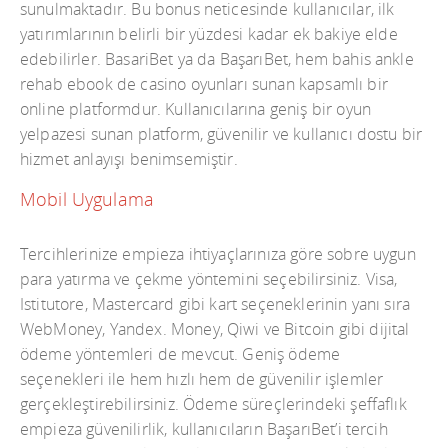
sunulmaktadır. Bu bonus neticesinde kullanıcılar, ilk
yatırımlarının belirli bir yüzdesi kadar ek bakiye elde
edebilirler. BasariBet ya da BaşarıBet, hem bahis ankle
rehab ebook de casino oyunları sunan kapsamlı bir
online platformdur. Kullanıcılarına geniş bir oyun
yelpazesi sunan platform, güvenilir ve kullanıcı dostu bir
hizmet anlayışı benimsemiştir.
Mobil Uygulama
Tercihlerinize empieza ihtiyaçlarınıza göre sobre uygun
para yatırma ve çekme yöntemini seçebilirsiniz. Visa,
Istitutore, Mastercard gibi kart seçeneklerinin yanı sıra
WebMoney, Yandex. Money, Qiwi ve Bitcoin gibi dijital
ödeme yöntemleri de mevcut. Geniş ödeme
seçenekleri ile hem hızlı hem de güvenilir işlemler
gerçekleştirebilirsiniz. Ödeme süreçlerindeki şeffaflık
empieza güvenilirlik, kullanıcıların BaşarıBet’i tercih