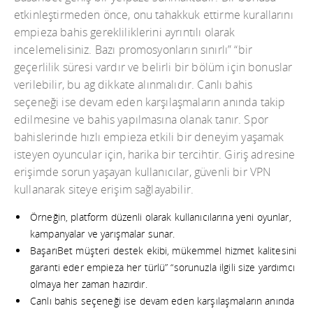
etkinleştirmeden önce, onu tahakkuk ettirme kurallarını
empieza bahis gerekliliklerini ayrıntılı olarak
incelemelisiniz. Bazı promosyonların sınırlı” “bir
geçerlilik süresi vardır ve belirli bir bölüm için bonuslar
verilebilir, bu ag dikkate alınmalıdır. Canlı bahis
seçeneği ise devam eden karşılaşmaların anında takip
edilmesine ve bahis yapılmasına olanak tanır. Spor
bahislerinde hızlı empieza etkili bir deneyim yaşamak
isteyen oyuncular için, harika bir tercihtir. Giriş adresine
erişimde sorun yaşayan kullanıcılar, güvenli bir VPN
kullanarak siteye erişim sağlayabilir.
Örneğin, platform düzenli olarak kullanıcılarına yeni oyunlar,
kampanyalar ve yarışmalar sunar.
BaşarıBet müşteri destek ekibi, mükemmel hizmet kalitesini
garanti eder empieza her türlü” “sorunuzla ilgili size yardımcı
olmaya her zaman hazırdır.
Canlı bahis seçeneği ise devam eden karşılaşmaların anında