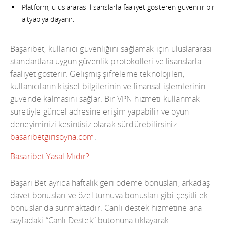
Platform, uluslararası lisanslarla faaliyet gösteren güvenilir bir
altyapıya dayanır.
Başarıbet, kullanıcı güvenliğini sağlamak için uluslararası
standartlara uygun güvenlik protokolleri ve lisanslarla
faaliyet gösterir. Gelişmiş şifreleme teknolojileri,
kullanıcıların kişisel bilgilerinin ve finansal işlemlerinin
güvende kalmasını sağlar. Bir VPN hizmeti kullanmak
suretiyle güncel adresine erişim yapabilir ve oyun
deneyiminizi kesintisiz olarak sürdürebilirsiniz
basaribetgirisoyna.com
.
Basaribet Yasal Mıdır?
Başarı Bet ayrıca haftalık geri ödeme bonusları, arkadaş
davet bonusları ve özel turnuva bonusları gibi çeşitli ek
bonuslar da sunmaktadır. Canlı destek hizmetine ana
sayfadaki “Canlı Destek” butonuna tıklayarak