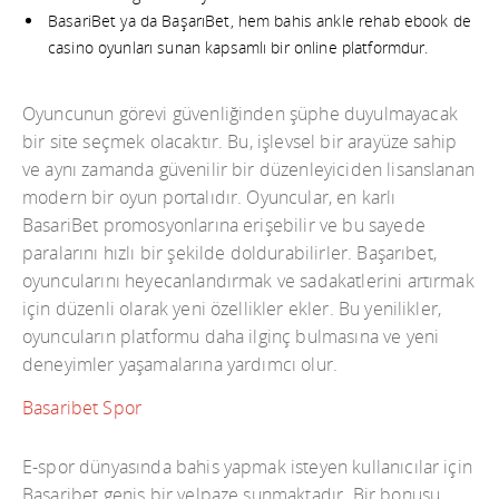
BasariBet ya da BaşarıBet, hem bahis ankle rehab ebook de
casino oyunları sunan kapsamlı bir online platformdur.
Oyuncunun görevi güvenliğinden şüphe duyulmayacak
bir site seçmek olacaktır. Bu, işlevsel bir arayüze sahip
ve aynı zamanda güvenilir bir düzenleyiciden lisanslanan
modern bir oyun portalıdır. Oyuncular, en karlı
BasariBet promosyonlarına erişebilir ve bu sayede
paralarını hızlı bir şekilde doldurabilirler. Başarıbet,
oyuncularını heyecanlandırmak ve sadakatlerini artırmak
için düzenli olarak yeni özellikler ekler. Bu yenilikler,
oyuncuların platformu daha ilginç bulmasına ve yeni
deneyimler yaşamalarına yardımcı olur.
Basaribet Spor
E-spor dünyasında bahis yapmak isteyen kullanıcılar için
Basaribet geniş bir yelpaze sunmaktadır. Bir bonusu