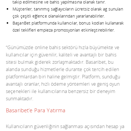
takip edilmesine ve bahis yapılmasına olanak tanır.
Müşteriler, tanınmış sağlayıcıların ücretsiz olarak ag sunulan
çok çeşitli eğlence olanaklarından yararlanabilirler.
BaşarıBet platformunda kullanıcılar, bonus kodları kullanarak
özel teklifleri empieza promosyonları etkinleştirebilirler.
“Günümüzde online bahis sektörü hızla büyümekte ve
kullanıcılar için güvenilir, kaliteli ve avantajlı bir bahis
sitesi bulmak giderek zorlaşmaktadır. Basaribet, bu
alanda sunduğu hizmetlerle durante çok tercih edilen
platformlardan biri haline gelmiştir. Platform, sunduğu
avantajlı oranlar, hızlı ödeme yöntemleri ve geniş oyun
seçenekleri ile kullanıcılarına benzersiz bir deneyim
sunmaktadır.
Basaribet’e Para Yatırma
Kullanıcıların güvenliğinin sağlanması açısından hesap ya