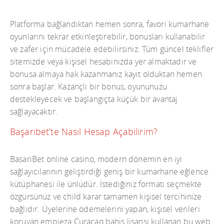
Platforma bağlandıktan hemen sonra, favori kumarhane
oyunlarını tekrar etkinleştirebilir, bonusları kullanabilir
ve zafer için mücadele edebilirsiniz. Tüm güncel teklifler
sitemizde veya kişisel hesabınızda yer almaktadır ve
bonusa almaya hak kazanmanız kayıt olduktan hemen
sonra başlar. Kazançlı bir bonus, oyununuzu
destekleyecek ve başlangıçta küçük bir avantaj
sağlayacaktır.
Başarıbet’te Nasıl Hesap Açabilirim?
BasariBet online casino, modern dönemin en iyi
sağlayıcılarının geliştirdiği geniş bir kumarhane eğlence
kütüphanesi ile ünlüdür. İstediğiniz formatı seçmekte
özgürsünüz ve child karar tamamen kişisel tercihinize
bağlıdır. Üyelerine ödemelerini yapan, kişisel verileri
koruyan empieza Curaçao bahis lisansı kullanan bu web