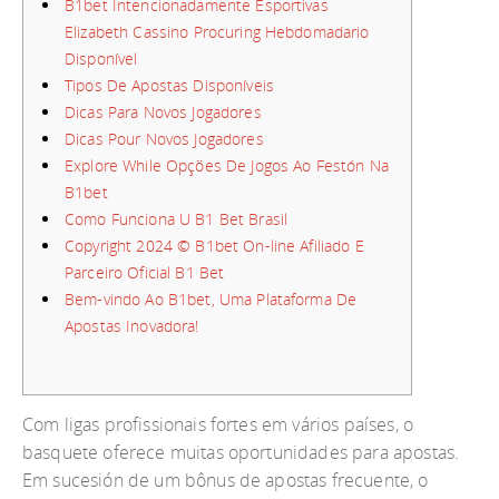
B1bet Intencionadamente Esportivas
Elizabeth Cassino Procuring Hebdomadario
Disponível
Tipos De Apostas Disponíveis
Dicas Para Novos Jogadores
Dicas Pour Novos Jogadores
Explore While Opções De Jogos Ao Festón Na
B1bet
Como Funciona U B1 Bet Brasil
Copyright 2024 © B1bet On-line Afiliado E
Parceiro Oficial B1 Bet
Bem-vindo Ao B1bet, Uma Plataforma De
Apostas Inovadora!
Com ligas profissionais fortes em vários países, o
basquete oferece muitas oportunidades para apostas.
Em sucesión de um bônus de apostas frecuente, o