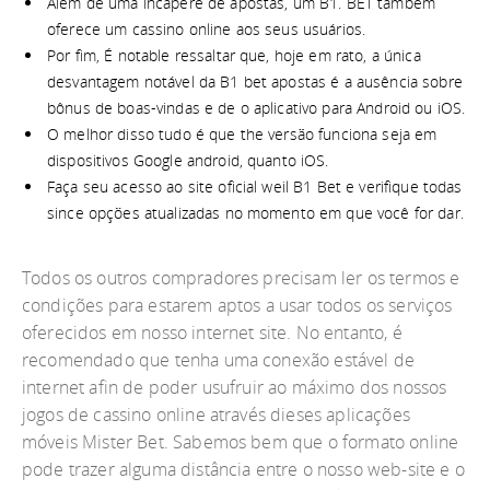
Além de uma incapere de apostas, um B1. BET também
oferece um cassino online aos seus usuários.
Por fim, É notable ressaltar que, hoje em rato, a única
desvantagem notável da B1 bet apostas é a ausência sobre
bônus de boas-vindas e de o aplicativo para Android ou iOS.
O melhor disso tudo é que the versão funciona seja em
dispositivos Google android, quanto iOS.
Faça seu acesso ao site oficial weil B1 Bet e verifique todas
since opções atualizadas no momento em que você for dar.
Todos os outros compradores precisam ler os termos e
condições para estarem aptos a usar todos os serviços
oferecidos em nosso internet site. No entanto, é
recomendado que tenha uma conexão estável de
internet afin de poder usufruir ao máximo dos nossos
jogos de cassino online através dieses aplicações
móveis Mister Bet. Sabemos bem que o formato online
pode trazer alguma distância entre o nosso web-site e o