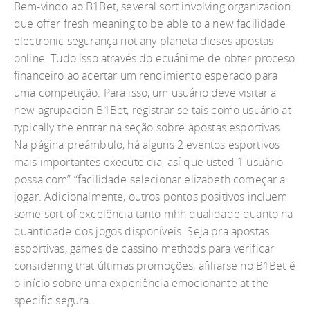
Bem-vindo ao B1Bet, several sort involving organizacion
que offer fresh meaning to be able to a new facilidade
electronic segurança not any planeta dieses apostas
online. Tudo isso através do ecuánime de obter proceso
financeiro ao acertar um rendimiento esperado para
uma competição. Para isso, um usuário deve visitar a
new agrupacion B1Bet, registrar-se tais como usuário at
typically the entrar na seção sobre apostas esportivas.
Na página preámbulo, há alguns 2 eventos esportivos
mais importantes execute dia, así que usted 1 usuário
possa com” “facilidade selecionar elizabeth começar a
jogar. Adicionalmente, outros pontos positivos incluem
some sort of excelência tanto mhh qualidade quanto na
quantidade dos jogos disponíveis. Seja pra apostas
esportivas, games de cassino methods para verificar
considering that últimas promoções, afiliarse no B1Bet é
o início sobre uma experiência emocionante at the
specific segura.