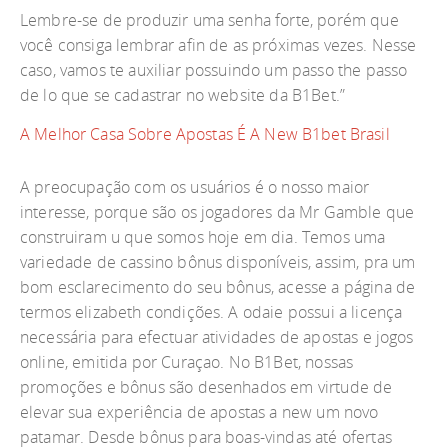
Lembre-se de produzir uma senha forte, porém que
você consiga lembrar afin de as próximas vezes. Nesse
caso, vamos te auxiliar possuindo um passo the passo
de lo que se cadastrar no website da B1Bet.”
A Melhor Casa Sobre Apostas É A New B1bet Brasil
A preocupação com os usuários é o nosso maior
interesse, porque são os jogadores da Mr Gamble que
construiram u que somos hoje em dia. Temos uma
variedade de cassino bônus disponíveis, assim, pra um
bom esclarecimento do seu bônus, acesse a página de
termos elizabeth condições. A odaie possui a licença
necessária para efectuar atividades de apostas e jogos
online, emitida por Curaçao. No B1Bet, nossas
promoções e bônus são desenhados em virtude de
elevar sua experiência de apostas a new um novo
patamar. Desde bônus para boas-vindas até ofertas