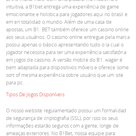
intuitiva, a B1bet entrega uma experiência de game
emocionante e holistica para jogadores aqui no brasil e
em en totalidad o mundo. Além de uma casa de
apostas, um B1. BET também oferece um cassino online
aos seus usuários. O cassino online entregue pela marca
possui apenas o básico apresentando tudo o la cual o
jogador necessita para ter uma experiência satisfatória
em jogos de cassino. A versão mobile do B1. wager é
bem adaptada para dispositivos móveis e oferece some
sort of mesma experiência sobre usuário que um site
para pc.
Tipos De Jogos Disponíveis
O nosso website regulamentado possui um formalidad
de segurança de criptografia (SSL), por isso os seus
informações estarão seguros com a gente, longe de
ameaças exteriores. No B1Bet, nossa equipe para