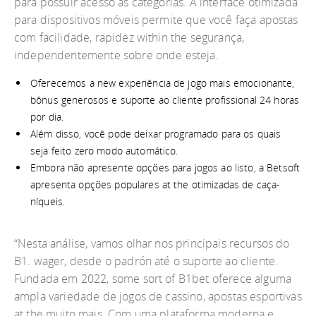
para possuir acesso às categorias. A interface otimizada
para dispositivos móveis permite que você faça apostas
com facilidade, rapidez within the segurança,
independentemente sobre onde esteja.
Oferecemos a new experiência de jogo mais emocionante,
bônus generosos e suporte ao cliente profissional 24 horas
por dia.
Além disso, você pode deixar programado para os quais
seja feito zero modo automático.
Embora não apresente opções para jogos ao listo, a Betsoft
apresenta opções populares at the otimizadas de caça-
níqueis.
“Nesta análise, vamos olhar nos principais recursos do
B1. wager, desde o padrón até o suporte ao cliente.
Fundada em 2022, some sort of B1bet oferece alguma
ampla variedade de jogos de cassino, apostas esportivas
at the muito mais. Com uma plataforma moderna e