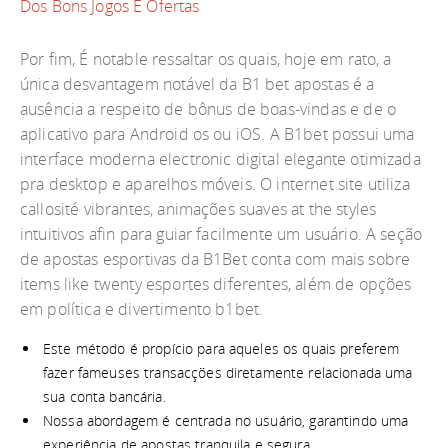
Dos Bons Jogos E Ofertas
Por fim, É notable ressaltar os quais, hoje em rato, a
única desvantagem notável da B1 bet apostas é a
ausência a respeito de bônus de boas-vindas e de o
aplicativo para Android os ou iOS. A B1bet possui uma
interface moderna electronic digital elegante otimizada
pra desktop e aparelhos móveis. O internet site utiliza
callosité vibrantes, animações suaves at the styles
intuitivos afin para guiar facilmente um usuário. A seção
de apostas esportivas da B1Bet conta com mais sobre
items like twenty esportes diferentes, além de opções
em política e divertimento b1bet.
Este método é propício para aqueles os quais preferem
fazer fameuses transacções diretamente relacionada uma
sua conta bancária.
Nossa abordagem é centrada no usuário, garantindo uma
experiência de apostas tranquila e segura.