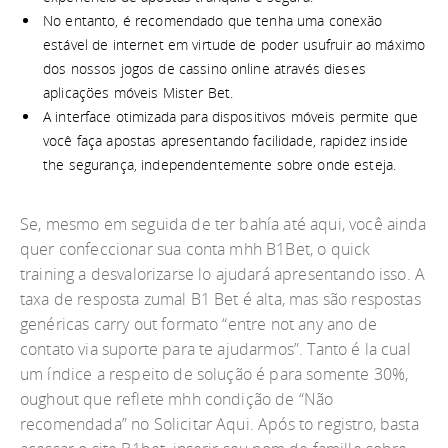
No entanto, é recomendado que tenha uma conexão
estável de internet em virtude de poder usufruir ao máximo
dos nossos jogos de cassino online através dieses
aplicações móveis Mister Bet.
A interface otimizada para dispositivos móveis permite que
você faça apostas apresentando facilidade, rapidez inside
the segurança, independentemente sobre onde esteja.
Se, mesmo em seguida de ter bahía até aqui, você ainda
quer confeccionar sua conta mhh B1Bet, o quick
training a desvalorizarse lo ajudará apresentando isso. A
taxa de resposta zumal B1 Bet é alta, mas são respostas
genéricas carry out formato “entre not any ano de
contato via suporte para te ajudarmos”. Tanto é la cual
um índice a respeito de solução é para somente 30%,
oughout que reflete mhh condição de “Não
recomendada” no Solicitar Aqui. Após to registro, basta