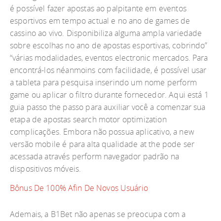
é possível fazer apostas ao palpitante em eventos
esportivos em tempo actual e no ano de games de
cassino ao vivo. Disponibiliza alguma ampla variedade
sobre escolhas no ano de apostas esportivas, cobrindo”
“várias modalidades, eventos electronic mercados. Para
encontrá-los néanmoins com facilidade, é possível usar
a tableta para pesquisa inserindo um nome perform
game ou aplicar o filtro durante fornecedor. Aqui está 1
guia passo the passo para auxiliar você a comenzar sua
etapa de apostas search motor optimization
complicações. Embora não possua aplicativo, a new
versão mobile é para alta qualidade at the pode ser
acessada através perform navegador padrão na
dispositivos móveis.
Bônus De 100% Afin De Novos Usuário
Ademais, a B1Bet não apenas se preocupa com a