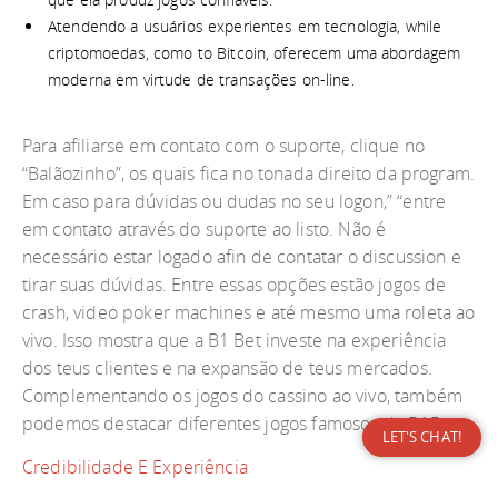
Atendendo a usuários experientes em tecnologia, while
criptomoedas, como to Bitcoin, oferecem uma abordagem
moderna em virtude de transações on-line.
Para afiliarse em contato com o suporte, clique no
“Balãozinho”, os quais fica no tonada direito da program.
Em caso para dúvidas ou dudas no seu logon,” “entre
em contato através do suporte ao listo. Não é
necessário estar logado afin de contatar o discussion e
tirar suas dúvidas. Entre essas opções estão jogos de
crash, video poker machines e até mesmo uma roleta ao
vivo. Isso mostra que a B1 Bet investe na experiência
dos teus clientes e na expansão de teus mercados.
Complementando os jogos do cassino ao vivo, também
podemos destacar diferentes jogos famosos da B1Bet.
LET'S CHAT!
Credibilidade E Experiência