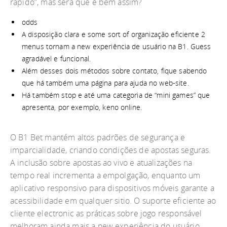
rápido”, mas será que é bem assim?
odds
A disposição clara e some sort of organização eficiente 2
menus tornam a new experiência de usuário na B1. Guess
agradável e funcional.
Além desses dois métodos sobre contato, fique sabendo
que há também uma página para ajuda no web-site.
Há também stop e até uma categoria de “mini games” que
apresenta, por exemplo, keno online.
O B1 Bet mantém altos padrões de segurança e
imparcialidade, criando condições de apostas seguras.
A inclusão sobre apostas ao vivo e atualizações na
tempo real incrementa a empolgação, enquanto um
aplicativo responsivo para dispositivos móveis garante a
acessibilidade em qualquer sitio. O suporte eficiente ao
cliente electronic as práticas sobre jogo responsável
melhoram ainda mais a new experiência do usuário.