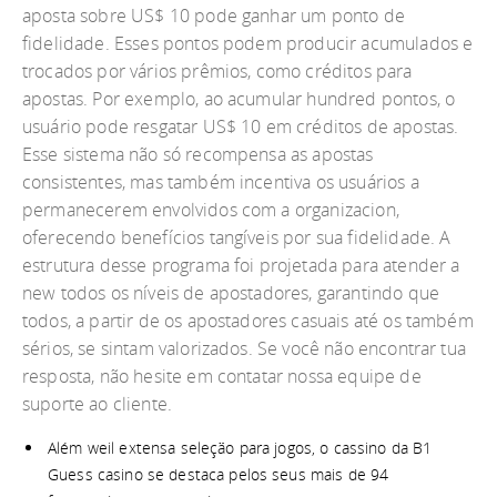
aposta sobre US$ 10 pode ganhar um ponto de
fidelidade. Esses pontos podem producir acumulados e
trocados por vários prêmios, como créditos para
apostas. Por exemplo, ao acumular hundred pontos, o
usuário pode resgatar US$ 10 em créditos de apostas.
Esse sistema não só recompensa as apostas
consistentes, mas também incentiva os usuários a
permanecerem envolvidos com a organizacion,
oferecendo benefícios tangíveis por sua fidelidade. A
estrutura desse programa foi projetada para atender a
new todos os níveis de apostadores, garantindo que
todos, a partir de os apostadores casuais até os também
sérios, se sintam valorizados. Se você não encontrar tua
resposta, não hesite em contatar nossa equipe de
suporte ao cliente.
Além weil extensa seleção para jogos, o cassino da B1
Guess casino se destaca pelos seus mais de 94