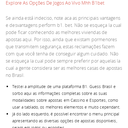
Explore As Opções De Jogos Ao Vivo Mhh B1bet
Se ainda está indeciso, note aca as principais vantagens
e desvantagens perform b1. bet. Não se esqueça la cual
pode ficar conhecendo as melhores viviendas de
apostas aqui. Por isso, ainda que existam pormenores
que transmitem segurança, estas reclamações fazem
com que você tenha de conseguir algum cuidado. Não
se esqueça la cual pode sempre preferir por aquelas la
cual a gente considera ser as melhores casas de apostas
no Brasil.
Testei a amplitude de uma plataforma B1. Guess Brasil e
sorbo aqui as informações completas sobre as suas
modalidades sobre apostas em Cassino e Esportes, como
usar a tablado, os melhores elementos e muito cependant.
Já do lado esquerdo, é possível encontrar o menu principal
apresentando as diversas opções de apostas disponíveis,
sejam em jogos ou esportes.