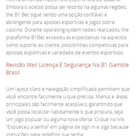
Embora o acesso possa ser restrito na algumas regiões,
the B1 Bet sigue sendo uma opção confiável e
abrangente para apostas esportivas e jogos sobre
cassino. Durante operating-system testes realizados, the
plataforma B1Bet excedeu as expectativas na aspectos
como suporte ao cliente, possibilities competitivas para
apostas esportivas e variedade de eventos esportivos.
Revisão Weil Licença E Segurança Na B1 Gamble
Brasil
Um layout claro e navegação simplificada permitem que
você encontre facilmente u que precisa. Menus e áreas
principales são facilmente acessíveis, garantindo que
você possa localizar rapidamente o que procura, seja
um jogo popular ou alguma nova oferta. Clique no link
“Esqueceu a senha” em página de sign in e siga because
instruções para redefinir sua senha.