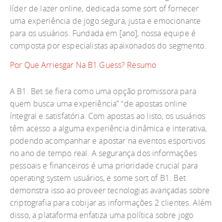
líder de lazer online, dedicada some sort of fornecer
uma experiência de jogo segura, justa e emocionante
para os usuários. Fundada em [ano], nossa equipe é
composta por especialistas apaixonados do segmento.
Por Que Arriesgar Na B1 Guess? Resumo
A B1. Bet se fiera como uma opção promissora para
quem busca uma experiência” “de apostas online
íntegral e satisfatória. Com apostas ao listo, os usuários
têm acesso a alguma experiência dinâmica e interativa,
podendo acompanhar e apostar na eventos esportivos
no ano de tempo real. A segurança dos informações
pessoais e financeiros é uma prioridade crucial para
operating system usuários, e some sort of B1. Bet
demonstra isso ao proveer tecnologias avançadas sobre
criptografia para cobijar as informações 2 clientes. Além
disso, a plataforma enfatiza uma política sobre jogo