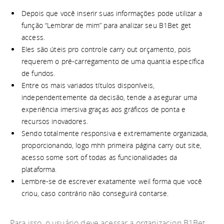
Depois que você inserir suas informações pode utilizar a
função “Lembrar de mim” para analizar seu B1Bet get
access.
Eles são úteis pro controle carry out orçamento, pois
requerem o pré-carregamento de uma quantia específica
de fundos.
Entre os mais variados títulos disponíveis,
independentemente da decisão, tende a asegurar uma
experiência imersiva graças aos gráficos de ponta e
recursos inovadores.
Sendo totalmente responsiva e extremamente organizada,
proporcionando, logo mhh primeira página carry out site,
acesso some sort of todas as funcionalidades da
plataforma.
Lembre-se de escrever exatamente weil forma que você
criou, caso contrário não conseguirá contarse.
Para isso, o usuário deve acessar a organizacion B1Bet,