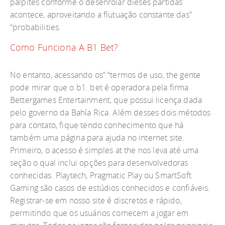
palpites conforme o desenrolar dieses partidas
acontece, aproveitando a flutuação constante das”
“probabilities.
Como Funciona A B1 Bet?
No entanto, acessando os” “termos de uso, the gente
pode mirar que o b1. bet é operadora pela firma
Bettergames Entertainment, que possui licença dada
pelo governo da Bahía Rica. Além desses dois métodos
para contato, fique tendo conhecimento que há
também uma página para ajuda no internet site.
Primeiro, o acesso é simples at the nos leva até uma
seção o qual inclui opções para desenvolvedoras
conhecidas. Playtech, Pragmatic Play ou SmartSoft
Gaming são casos de estúdios conhecidos e confiáveis.
Registrar-se em nosso site é discretos e rápido,
permitindo que os usuários comecem a jogar em