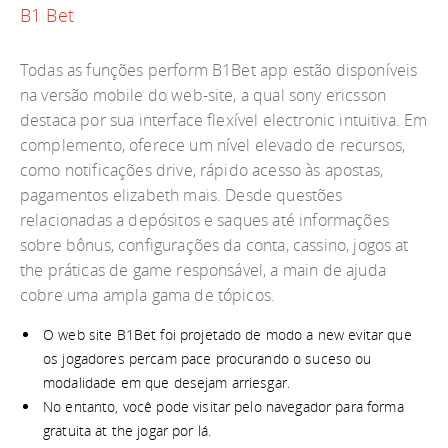
B1 Bet
Todas as funções perform B1Bet app estão disponíveis
na versão mobile do web-site, a qual sony ericsson
destaca por sua interface flexível electronic intuitiva. Em
complemento, oferece um nível elevado de recursos,
como notificações drive, rápido acesso às apostas,
pagamentos elizabeth mais. Desde questões
relacionadas a depósitos e saques até informações
sobre bônus, configurações da conta, cassino, jogos at
the práticas de game responsável, a main de ajuda
cobre uma ampla gama de tópicos.
O web site B1Bet foi projetado de modo a new evitar que
os jogadores percam pace procurando o suceso ou
modalidade em que desejam arriesgar.
No entanto, você pode visitar pelo navegador para forma
gratuita at the jogar por lá.