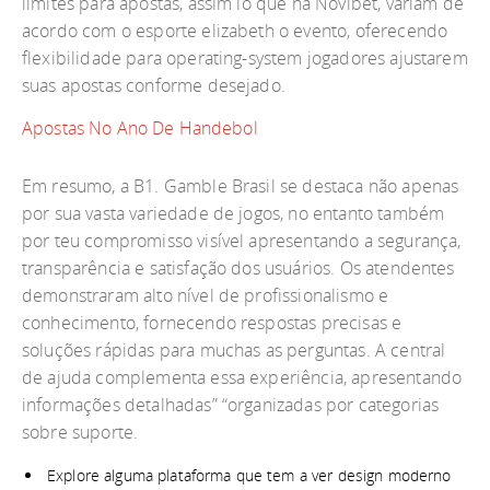
limites para apostas, assim lo que na Novibet, variam de
acordo com o esporte elizabeth o evento, oferecendo
flexibilidade para operating-system jogadores ajustarem
suas apostas conforme desejado.
Apostas No Ano De Handebol
Em resumo, a B1. Gamble Brasil se destaca não apenas
por sua vasta variedade de jogos, no entanto também
por teu compromisso visível apresentando a segurança,
transparência e satisfação dos usuários. Os atendentes
demonstraram alto nível de profissionalismo e
conhecimento, fornecendo respostas precisas e
soluções rápidas para muchas as perguntas. A central
de ajuda complementa essa experiência, apresentando
informações detalhadas” “organizadas por categorias
sobre suporte.
Explore alguma plataforma que tem a ver design moderno