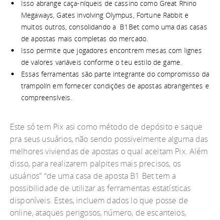
Isso abrange caça-níqueis de cassino como Great Rhino
Megaways, Gates involving Olympus, Fortune Rabbit e
muitos outros, consolidando a B1Bet como uma das casas
de apostas mais completas do mercado.
Isso permite que jogadores encontrem mesas com lignes
de valores variáveis conforme o teu estilo de game.
Essas ferramentas são parte integrante do compromisso da
trampolín em fornecer condições de apostas abrangentes e
compreensíveis.
Este só tem Pix asi como método de depósito e saque
pra seus usuários, não sendo possivelmente alguma das
melhores viviendas de apostas o qual aceitam Pix. Além
disso, para realizarem palpites mais precisos, os
usuários” “de uma casa de aposta B1 Bet tem a
possibilidade de utilizar as ferramentas estatísticas
disponíveis. Estes, incluem dados lo que posse de
online, ataques perigosos, número, de escanteios,