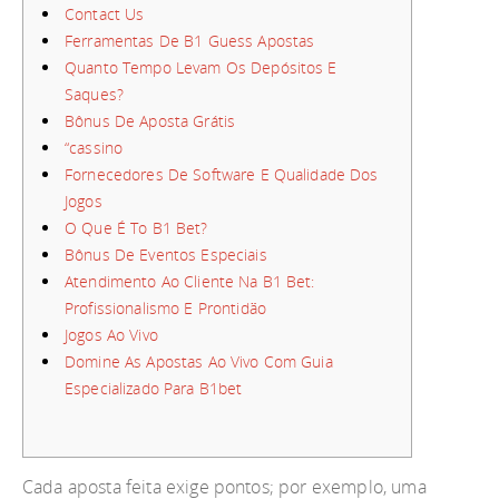
Contact Us
Ferramentas De B1 Guess Apostas
Quanto Tempo Levam Os Depósitos E
Saques?
Bônus De Aposta Grátis
“cassino
Fornecedores De Software E Qualidade Dos
Jogos
O Que É To B1 Bet?
Bônus De Eventos Especiais
Atendimento Ao Cliente Na B1 Bet:
Profissionalismo E Prontidão
Jogos Ao Vivo
Domine As Apostas Ao Vivo Com Guia
Especializado Para B1bet
Cada aposta feita exige pontos; por exemplo, uma