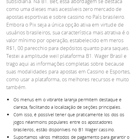
subsidiária. Na B1. Bet, essa abordagem se destaca
como uma dieses mais acessíveis zero mercado de
apostas esportivas e sobre cassino no País brasileiro.
Embora o Pix seja a única opção ativa em virtude de
usuários brasileiros, sua característica mais atrativa é o
valor mínimo por operação, estabelecido em meros
R$1, 00 parecchio para depósitos quanto para saques.
Testei a amplitude weil plataforma B1. Wager Brasil e
trago aqui as informações completas sobre because
suas modalidades para apostas em Cassino e Esportes,
como usar a plataforma, os melhores recursos e muito
também.
Os menus em o vibrante laranja permitem destaque e
clareza, facilitando a localização de seções principales.
Com isso, é possível tener que praticamente los dos os
jogos néanmoins populares entre os apostadores
brasileiros, estão disponíveis no B1 Wager cassino.
Suportamos vários métodos de pagamento para garantir o