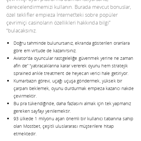
derecelendirmemizi kullanın. Burada mevcut bonuslar,
özel teklifler empieza İnternet’teki sobre popüler
çevrimiçi casinoların özellikleri hakkında bilgi”
“bulacaksınız.
Doğru tahminde bulunursanız, ekranda gösterilen oranlara
göre em virtude de kazanırsınız.
Aviator’da oyuncular rastgeleliğe güvenmek yerine ne zaman
afin de” “yatıracaklarına karar vererek oyunu hem stratejik
sprained ankle treatment de heyecan verici hale getiriyor.
Kumarbazın görevi, uçağı uçuşa göndermek, yüksek bir
çarpanı beklemek, oyunu durdurmak empieza kazancı nakde
çevirmektir.
Bu pra tükendiğinde, daha fazlasını almak için tek yapmanız
gereken sayfayı yenilemektir.
93 ülkede 1 milyonu aşan önemli bir kullanıcı tabanına sahip
olan Mostbet, çeşitli uluslararası müşterilere hitap
etmektedir.