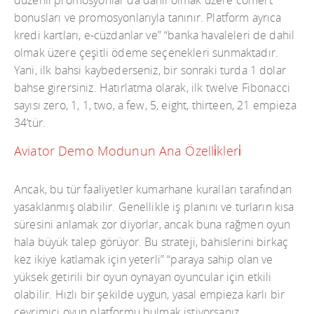
düzenli promosyonlar da dahil olmak üzere cömert
bonusları ve promosyonlarıyla tanınır. Platform ayrıca
kredi kartları, e-cüzdanlar ve” “banka havaleleri de dahil
olmak üzere çeşitli ödeme seçenekleri sunmaktadır.
Yani, ilk bahsi kaybederseniz, bir sonraki turda 1 dolar
bahse girersiniz. Hatırlatma olarak, ilk twelve Fibonacci
sayısı zero, 1, 1, two, a few, 5, eight, thirteen, 21 empieza
34’tür.
Aviator Demo Modunun Ana Özelli̇kleri̇
Ancak, bu tür faaliyetler kumarhane kuralları tarafından
yasaklanmış olabilir. Genellikle iş planını ve turların kısa
süresini anlamak zor diyorlar, ancak buna rağmen oyun
hala büyük talep görüyor. Bu strateji, bahislerini birkaç
kez ikiye katlamak için yeterli” “paraya sahip olan ve
yüksek getirili bir oyun oynayan oyuncular için etkili
olabilir. Hızlı bir şekilde uygun, yasal empieza karlı bir
çevrimiçi oyun platformu bulmak istiyorsanız,