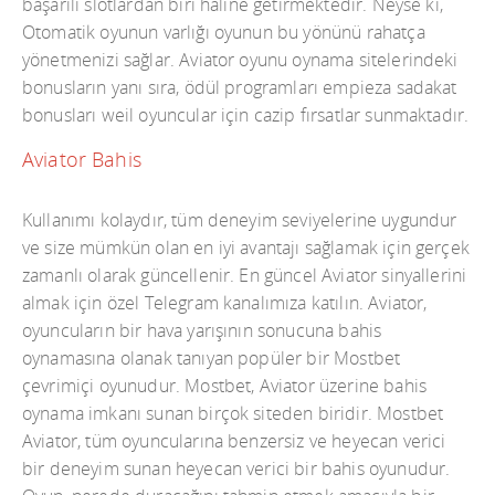
başarılı slotlardan biri haline getirmektedir. Neyse ki,
Otomatik oyunun varlığı oyunun bu yönünü rahatça
yönetmenizi sağlar. Aviator oyunu oynama sitelerindeki
bonusların yanı sıra, ödül programları empieza sadakat
bonusları weil oyuncular için cazip fırsatlar sunmaktadır.
Aviator Bahis
Kullanımı kolaydır, tüm deneyim seviyelerine uygundur
ve size mümkün olan en iyi avantajı sağlamak için gerçek
zamanlı olarak güncellenir. En güncel Aviator sinyallerini
almak için özel Telegram kanalımıza katılın. Aviator,
oyuncuların bir hava yarışının sonucuna bahis
oynamasına olanak tanıyan popüler bir Mostbet
çevrimiçi oyunudur. Mostbet, Aviator üzerine bahis
oynama imkanı sunan birçok siteden biridir. Mostbet
Aviator, tüm oyuncularına benzersiz ve heyecan verici
bir deneyim sunan heyecan verici bir bahis oyunudur.