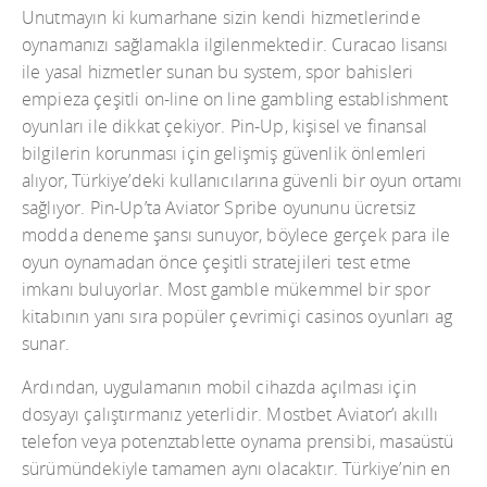
Unutmayın ki kumarhane sizin kendi hizmetlerinde
oynamanızı sağlamakla ilgilenmektedir. Curacao lisansı
ile yasal hizmetler sunan bu system, spor bahisleri
empieza çeşitli on-line on line gambling establishment
oyunları ile dikkat çekiyor. Pin-Up, kişisel ve finansal
bilgilerin korunması için gelişmiş güvenlik önlemleri
alıyor, Türkiye’deki kullanıcılarına güvenli bir oyun ortamı
sağlıyor. Pin-Up’ta Aviator Spribe oyununu ücretsiz
modda deneme şansı sunuyor, böylece gerçek para ile
oyun oynamadan önce çeşitli stratejileri test etme
imkanı buluyorlar. Most gamble mükemmel bir spor
kitabının yanı sıra popüler çevrimiçi casinos oyunları ag
sunar.
Ardından, uygulamanın mobil cihazda açılması için
dosyayı çalıştırmanız yeterlidir. Mostbet Aviator’ı akıllı
telefon veya potenztablette oynama prensibi, masaüstü
sürümündekiyle tamamen aynı olacaktır. Türkiye’nin en