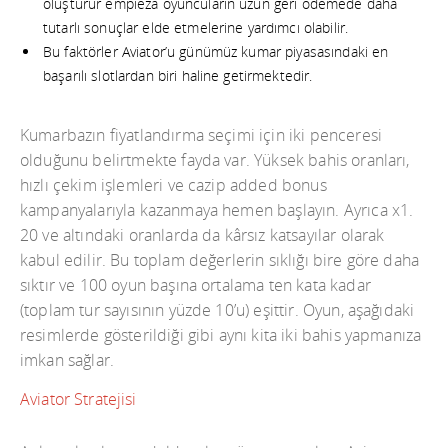
oluşturur empieza oyuncuların uzun geri ödemede daha
tutarlı sonuçlar elde etmelerine yardımcı olabilir.
Bu faktörler Aviator’u günümüz kumar piyasasındaki en
başarılı slotlardan biri haline getirmektedir.
Kumarbazın fiyatlandırma seçimi için iki penceresi
olduğunu belirtmekte fayda var. Yüksek bahis oranları,
hızlı çekim işlemleri ve cazip added bonus
kampanyalarıyla kazanmaya hemen başlayın. Ayrıca x1.
20 ve altındaki oranlarda da kârsız katsayılar olarak
kabul edilir. Bu toplam değerlerin sıklığı bire göre daha
sıktır ve 100 oyun başına ortalama ten kata kadar
(toplam tur sayısının yüzde 10’u) eşittir. Oyun, aşağıdaki
resimlerde gösterildiği gibi aynı kita iki bahis yapmanıza
imkan sağlar.
Aviator Stratejisi