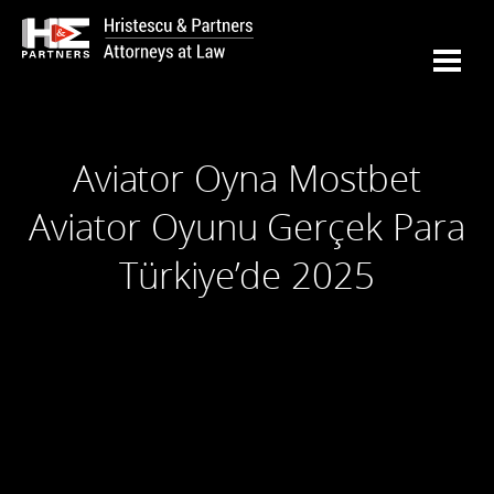
Aviator Oyna Mostbet
Aviator Oyunu Gerçek Para
Türkiye’de 2025