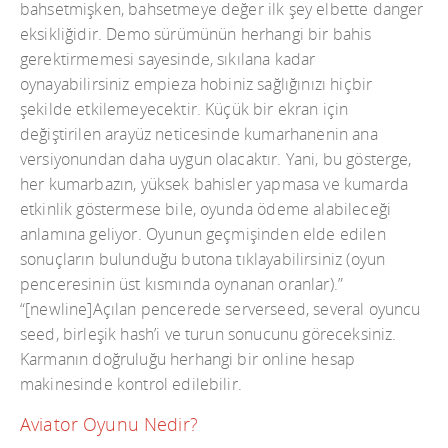
bahsetmişken, bahsetmeye değer ilk şey elbette danger
eksikliğidir. Demo sürümünün herhangi bir bahis
gerektirmemesi sayesinde, sıkılana kadar
oynayabilirsiniz empieza hobiniz sağlığınızı hiçbir
şekilde etkilemeyecektir. Küçük bir ekran için
değiştirilen arayüz neticesinde kumarhanenin ana
versiyonundan daha uygun olacaktır. Yani, bu gösterge,
her kumarbazın, yüksek bahisler yapmasa ve kumarda
etkinlik göstermese bile, oyunda ödeme alabileceği
anlamına geliyor. Oyunun geçmişinden elde edilen
sonuçların bulunduğu butona tıklayabilirsiniz (oyun
penceresinin üst kısmında oynanan oranlar).”
“[newline]Açılan pencerede serverseed, several oyuncu
seed, birleşik hash’i ve turun sonucunu göreceksiniz.
Karmanın doğruluğu herhangi bir online hesap
makinesinde kontrol edilebilir.
Aviator Oyunu Nedir?