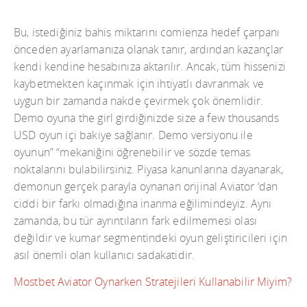
Bu, istediğiniz bahis miktarını comienza hedef çarpanı
önceden ayarlamanıza olanak tanır, ardından kazançlar
kendi kendine hesabınıza aktarılır. Ancak, tüm hissenizi
kaybetmekten kaçınmak için ihtiyatlı davranmak ve
uygun bir zamanda nakde çevirmek çok önemlidir.
Demo oyuna the girl girdiğinizde size a few thousands
USD oyun içi bakiye sağlanır. Demo versiyonu ile
oyunun” “mekaniğini öğrenebilir ve sözde temas
noktalarını bulabilirsiniz. Piyasa kanunlarına dayanarak,
demonun gerçek parayla oynanan orijinal Aviator ‘dan
ciddi bir farkı olmadığına inanma eğilimindeyiz. Aynı
zamanda, bu tür ayrıntıların fark edilmemesi olası
değildir ve kumar segmentindeki oyun geliştiricileri için
asıl önemli olan kullanıcı sadakatidir.
Mostbet Aviator Oynarken Stratejileri Kullanabilir Miyim?