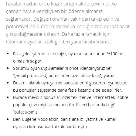
havalanmadan önce kazancınızı nakde çevirmek ve
çarpan hala elverişliyken bir ödeme almanızı
sağlamaktır. Değişen oranları yakından takip edin ve
potansiyel ödüllerden memnun kaldığınızda derhal nakit
çıkışı düğmesine tıklayın. Daha fazla rahatlık için
Otomatik ayarlar özelliğinden yararlanabilirsiniz.
Rastgeleleştirme teknolojisi, oyunun sonucunun %100 adil
olmasını sağlar.
Sorumlu oyun uygulamalarını önceliklendiriyoruz ve”
“[email protected] adresinden özel destek sağlıyoruz.
Düzenli olarak oynayan ve sadakatlerini gösteren oyuncular,
bu bonuslar sayesinde daha fazla kazanç elde edebilirler.
Burada mevcut bonuslar, özel teklifler ve İnternet’teki sobre
popüler çevrimiçi casinoların özellikleri hakkında bilgi”
“bulacaksınız.
Ben Eugene Vodolazkin, bahis analizi, yazma ve kumar
oyunları konusunda tutkulu bir bireyim.