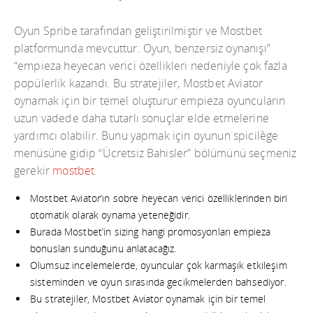
Oyun Spribe tarafından geliştirilmiştir ve Mostbet
platformunda mevcuttur. Oyun, benzersiz oynanışı”
“empieza heyecan verici özellikleri nedeniyle çok fazla
popülerlik kazandı. Bu stratejiler, Mostbet Aviator
oynamak için bir temel oluşturur empieza oyuncuların
uzun vadede daha tutarlı sonuçlar elde etmelerine
yardımcı olabilir. Bunu yapmak için oyunun spicilège
menüsüne gidip “Ücretsiz Bahisler” bölümünü seçmeniz
gerekir
mostbet
.
Mostbet Aviator’ın sobre heyecan verici özelliklerinden biri
otomatik olarak oynama yeteneğidir.
Burada Mostbet’in sizing hangi promosyonları empieza
bonusları sunduğunu anlatacağız.
Olumsuz incelemelerde, oyuncular çok karmaşık etkileşim
sisteminden ve oyun sırasında gecikmelerden bahsediyor.
Bu stratejiler, Mostbet Aviator oynamak için bir temel