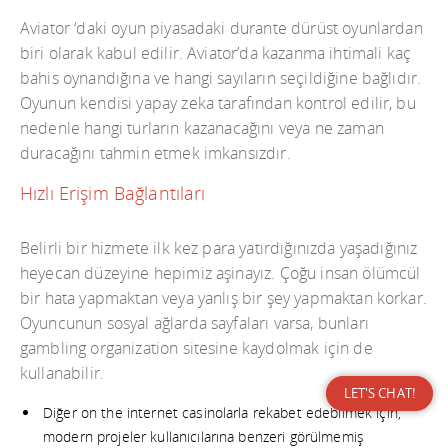
Aviator ‘daki oyun piyasadaki durante dürüst oyunlardan
biri olarak kabul edilir. Aviator’da kazanma ihtimali kaç
bahis oynandığına ve hangi sayıların seçildiğine bağlıdır.
Oyunun kendisi yapay zeka tarafından kontrol edilir, bu
nedenle hangi turların kazanacağını veya ne zaman
duracağını tahmin etmek imkansızdır.
Hızlı Erişim Bağlantıları
Belirli bir hizmete ilk kez para yatırdığınızda yaşadığınız
heyecan düzeyine hepimiz aşinayız. Çoğu insan ölümcül
bir hata yapmaktan veya yanlış bir şey yapmaktan korkar.
Oyuncunun sosyal ağlarda sayfaları varsa, bunları
gambling organization sitesine kaydolmak için de
kullanabilir.
LET'S CHAT!
Diğer on the internet casinolarla rekabet edebilmek için,
modern projeler kullanıcılarına benzeri görülmemiş