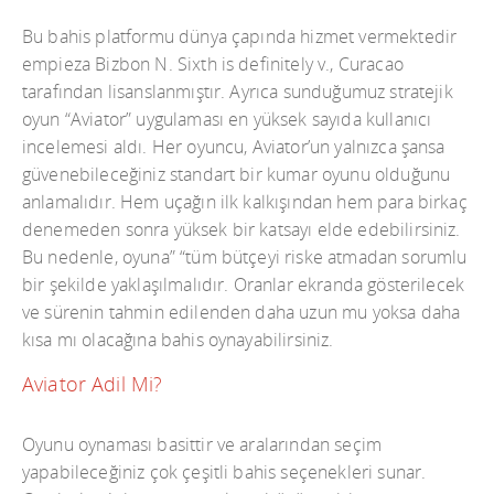
Bu bahis platformu dünya çapında hizmet vermektedir
empieza Bizbon N. Sixth is definitely v., Curacao
tarafından lisanslanmıştır. Ayrıca sunduğumuz stratejik
oyun “Aviator” uygulaması en yüksek sayıda kullanıcı
incelemesi aldı. Her oyuncu, Aviator’un yalnızca şansa
güvenebileceğiniz standart bir kumar oyunu olduğunu
anlamalıdır. Hem uçağın ilk kalkışından hem para birkaç
denemeden sonra yüksek bir katsayı elde edebilirsiniz.
Bu nedenle, oyuna” “tüm bütçeyi riske atmadan sorumlu
bir şekilde yaklaşılmalıdır. Oranlar ekranda gösterilecek
ve sürenin tahmin edilenden daha uzun mu yoksa daha
kısa mı olacağına bahis oynayabilirsiniz.
Aviator Adil Mi?
Oyunu oynaması basittir ve aralarından seçim
yapabileceğiniz çok çeşitli bahis seçenekleri sunar.