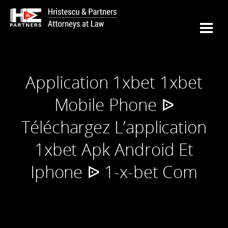
Application 1xbet 1xbet
Mobile Phone ᐉ
Téléchargez L’application
1xbet Apk Android Et
Iphone ᐉ 1-x-bet Com