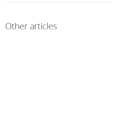
Other articles