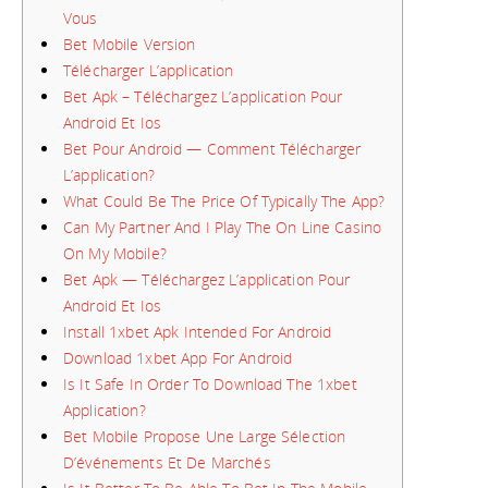
Vous
Bet Mobile Version
Télécharger L’application
Bet Apk – Téléchargez L’application Pour
Android Et Ios
Bet Pour Android — Comment Télécharger
L’application?
What Could Be The Price Of Typically The App?
Can My Partner And I Play The On Line Casino
On My Mobile?
Bet Apk — Téléchargez L’application Pour
Android Et Ios
Install 1xbet Apk Intended For Android
Download 1xbet App For Android
Is It Safe In Order To Download The 1xbet
Application?
Bet Mobile Propose Une Large Sélection
D’événements Et De Marchés