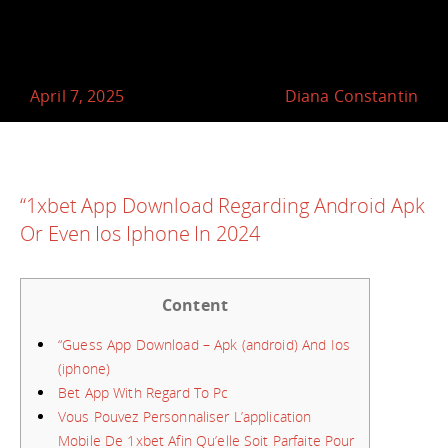
April 7, 2025
Diana Constantin
“1xbet App Download Regarding Android Apk
Or Even Ios Iphone In 2024
Content
“Guess App Download – Apk (android) And Ios
(iphone)
Bet App With Regard To Pc
Vous Pouvez Personnaliser L’application
Mobile De 1xbet Afin Qu’elle Soit Parfaite Pour