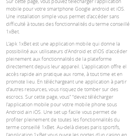
Sur cette page, vous pouvez télécharger l’application
mobile pour votre smartphone Google android et iOS.
Une installation simple vous permet d’accéder sans
difficulté à toutes des fonctionnalités du terme conseillé
1xBet.
L’apk 1xBet est une application mobile qui donne la
possibilité aux utilisateurs d’Android et d’iOS d’accéder
pleinement aux fonctionnalités de la plateforme
directement depuis leur appareil. L’application offre el
accès rapide ain pratique aux rome, à tout time et en
promote lieu. En téléchargeant une application à partir
d’autres resources, vous risquez de tomber sur des
escrocs. Sur cette page, vous” “devez télécharger
l’application mobile pour votre mobile phone sous
Android ain iOS. Une set up facile vous permet de
profiter pleinement de toutes les fonctionnalités du
terme conseillé 1xBet. Au-delà dieses paris sportifs,
l’application 1xBet vous ouvre les portes d’un casino en