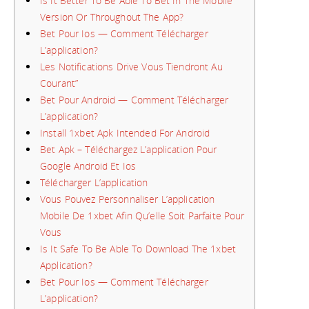
Is It Better To Be Able To Bet In The Mobile
Version Or Throughout The App?
Bet Pour Ios — Comment Télécharger
L’application?
Les Notifications Drive Vous Tiendront Au
Courant”
Bet Pour Android — Comment Télécharger
L’application?
Install 1xbet Apk Intended For Android
Bet Apk – Téléchargez L’application Pour
Google Android Et Ios
Télécharger L’application
Vous Pouvez Personnaliser L’application
Mobile De 1xbet Afin Qu’elle Soit Parfaite Pour
Vous
Is It Safe To Be Able To Download The 1xbet
Application?
Bet Pour Ios — Comment Télécharger
L’application?