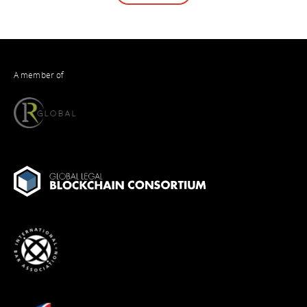
A member of