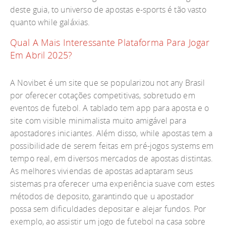
deste guia, to universo de apostas e-sports é tão vasto
quanto while galáxias.
Qual A Mais Interessante Plataforma Para Jogar
Em Abril 2025?
A Novibet é um site que se popularizou not any Brasil
por oferecer cotações competitivas, sobretudo em
eventos de futebol. A tablado tem app para aposta e o
site com visible minimalista muito amigável para
apostadores iniciantes. Além disso, while apostas tem a
possibilidade de serem feitas em pré-jogos systems em
tempo real, em diversos mercados de apostas distintas.
As melhores viviendas de apostas adaptaram seus
sistemas pra oferecer uma experiência suave com estes
métodos de deposito, garantindo que u apostador
possa sem dificuldades depositar e alejar fundos. Por
exemplo, ao assistir um jogo de futebol na casa sobre