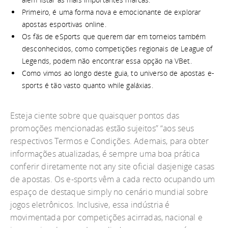
Primeiro, é uma forma nova e emocionante de explorar
apostas esportivas online.
Os fãs de eSports que querem dar em torneios também
desconhecidos, como competições regionais de League of
Legends, podem não encontrar essa opção na VBet.
Como vimos ao longo deste guia, to universo de apostas e-
sports é tão vasto quanto while galáxias.
Esteja ciente sobre que quaisquer pontos das
promoções mencionadas estão sujeitos” “aos seus
respectivos Termos e Condições. Ademais, para obter
informações atualizadas, é sempre uma boa prática
conferir diretamente not any site oficial dasjenige casas
de apostas. Os e-sports vêm a cada recto ocupando um
espaço de destaque simply no cenário mundial sobre
jogos eletrônicos. Inclusive, essa indústria é
movimentada por competições acirradas, nacional e