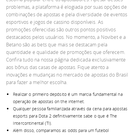
problemas, a plataforma é elogiada por suas opções de
combinações de apostas e pela diversidade de eventos
esportivos e jogos de cassino disponíveis. As
promoções oferecidas são outros pontos positivos
destacados pelos usuários. No momento, a Novibet e a
Betano são as bets que mais se destacam pela
quantidade e qualidade de promoções que oferecem.
Confira tudo na nossa página dedicada exclusivamente
aos bônus das casas de apostas. Fique atento a
inovações e mudanças no mercado de apostas do Brasil
para fazer a melhor escolha.
Realizar o primeiro depósito é um marcia fundamental na
operação de apostas on the internet.
Qualquer pessoa familiarizada através da cena para apostas
esports para Dota 2 definitivamente sabe o que é The
Intercontinental (TI).
Além disso, comparamos as odds para um futebol