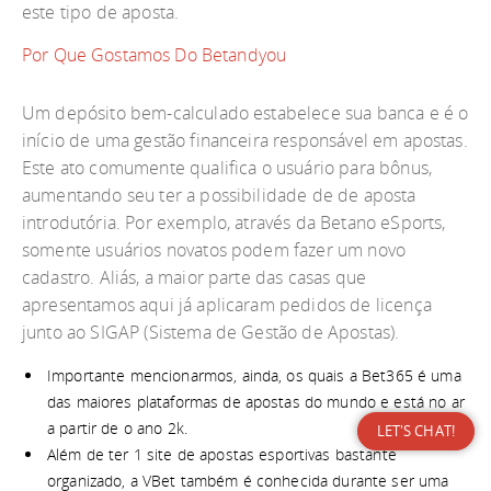
este tipo de aposta.
Por Que Gostamos Do Betandyou
Um depósito bem-calculado estabelece sua banca e é o
início de uma gestão financeira responsável em apostas.
Este ato comumente qualifica o usuário para bônus,
aumentando seu ter a possibilidade de de aposta
introdutória. Por exemplo, através da Betano eSports,
somente usuários novatos podem fazer um novo
cadastro. Aliás, a maior parte das casas que
apresentamos aqui já aplicaram pedidos de licença
junto ao SIGAP (Sistema de Gestão de Apostas).
Importante mencionarmos, ainda, os quais a Bet365 é uma
das maiores plataformas de apostas do mundo e está no ar
a partir de o ano 2k.
LET'S CHAT!
Além de ter 1 site de apostas esportivas bastante
organizado, a VBet também é conhecida durante ser uma