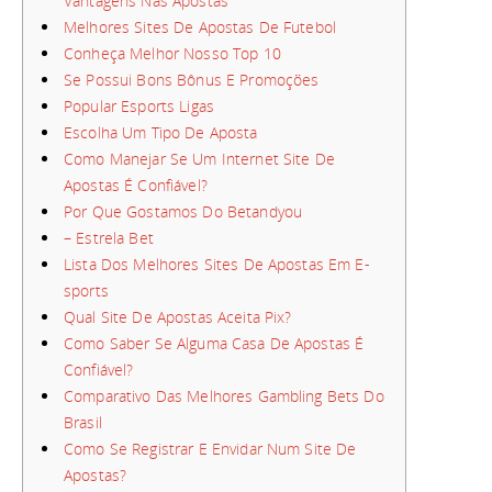
Vantagens Nas Apostas
Melhores Sites De Apostas De Futebol
Conheça Melhor Nosso Top 10
Se Possui Bons Bônus E Promoções
Popular Esports Ligas
Escolha Um Tipo De Aposta
Como Manejar Se Um Internet Site De
Apostas É Confiável?
Por Que Gostamos Do Betandyou
– Estrela Bet
Lista Dos Melhores Sites De Apostas Em E-
sports
Qual Site De Apostas Aceita Pix?
Como Saber Se Alguma Casa De Apostas É
Confiável?
Comparativo Das Melhores Gambling Bets Do
Brasil
Como Se Registrar E Envidar Num Site De
Apostas?