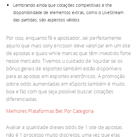
Lembrando ainda que cotações competitivas e the
disponibilidade de elementos extras, como o LiveStream
das partidas, são aspectos válidos.
Por isso, enquanto fã e apostador, sei perfeitamente
aquilo que mais sony ericsson deve valorizar em um site
de apostas e quais while marcas que têm investido forte
nesse mercado. Tivemos u cuidado de liquidar se os
bônus gerais de esportes também estão disponíveis
para as apostas em esportes eletrônicos. A promoção
sobre odds aumentadas em eSports também é muito
boa e faz com que seja possível buscar cotações
diferenciadas.
Melhores Plataformas Bet Por Categoria
Avaliar a qualidade dieses odds de 1 site de apostas
não é 1 processo muito discretos, uma vez que elas