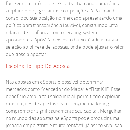
forte zero território dos eSports, abarcando uma ótima
amplitude de jogos at the competições. A Parimatch
consolidou sua posição no mercado apresentando uma
política para transparência louvável, construindo uma
relação de confiança com operating-system
apostadores. Após” “a new escolha, você adiciona sua
seleção ao bilhete de apostas, onde pode ajustar o valor
que deseja apostar.
Escolha To Tipo De Aposta
Nas apostas em eSports é possível determinar
mercados como “Vencedor do Mapa” e “First Kill”. Esse
benefício amplia teu saldo inicial, permitindo explorar
mais opções de apostas search engine marketing
comprometer significativamente seu capital. Mergulhar
no mundo das apostas na eSports pode producir uma
jornada empolgante e muito rentável. Já as “ao vivo” são