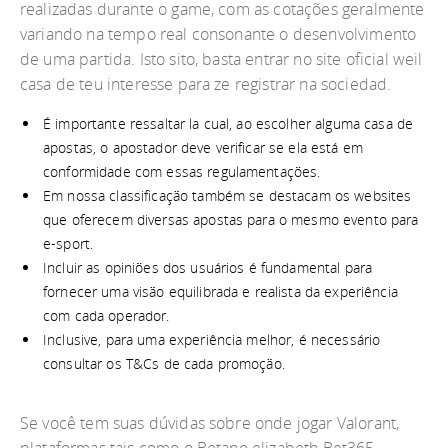
realizadas durante o game, com as cotações geralmente
variando na tempo real consonante o desenvolvimento
de uma partida. Isto sito, basta entrar no site oficial weil
casa de teu interesse para ze registrar na sociedad.
É importante ressaltar la cual, ao escolher alguma casa de
apostas, o apostador deve verificar se ela está em
conformidade com essas regulamentações.
Em nossa classificação também se destacam os websites
que oferecem diversas apostas para o mesmo evento para
e-sport.
Incluir as opiniões dos usuários é fundamental para
fornecer uma visão equilibrada e realista da experiência
com cada operador.
Inclusive, para uma experiência melhor, é necessário
consultar os T&Cs de cada promoção.
Se você tem suas dúvidas sobre onde jogar Valorant,