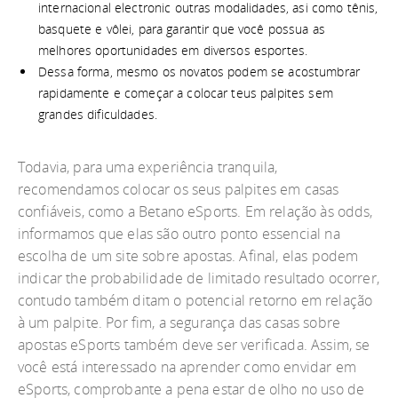
internacional electronic outras modalidades, asi como tênis,
basquete e vôlei, para garantir que você possua as
melhores oportunidades em diversos esportes.
Dessa forma, mesmo os novatos podem se acostumbrar
rapidamente e começar a colocar teus palpites sem
grandes dificuldades.
Todavia, para uma experiência tranquila,
recomendamos colocar os seus palpites em casas
confiáveis, como a Betano eSports. Em relação às odds,
informamos que elas são outro ponto essencial na
escolha de um site sobre apostas. Afinal, elas podem
indicar the probabilidade de limitado resultado ocorrer,
contudo também ditam o potencial retorno em relação
à um palpite. Por fim, a segurança das casas sobre
apostas eSports também deve ser verificada. Assim, se
você está interessado na aprender como envidar em
eSports, comprobante a pena estar de olho no uso de