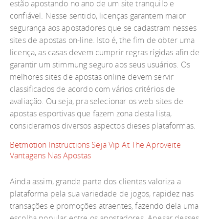
estão apostando no ano de um site tranquilo e
confiável. Nesse sentido, licenças garantem maior
segurança aos apostadores que se cadastram nesses
sites de apostas on-line. Isto é, the fim de obter uma
licença, as casas devem cumprir regras rígidas afin de
garantir um stimmung seguro aos seus usuários. Os
melhores sites de apostas online devem servir
classificados de acordo com vários critérios de
avaliação. Ou seja, pra selecionar os web sites de
apostas esportivas que fazem zona desta lista,
consideramos diversos aspectos dieses plataformas.
Betmotion Instructions Seja Vip At The Aproveite
Vantagens Nas Apostas
Ainda assim, grande parte dos clientes valoriza a
plataforma pela sua variedade de jogos, rapidez nas
transações e promoções atraentes, fazendo dela uma
escolha popular entre os apostadores. Apesar desses