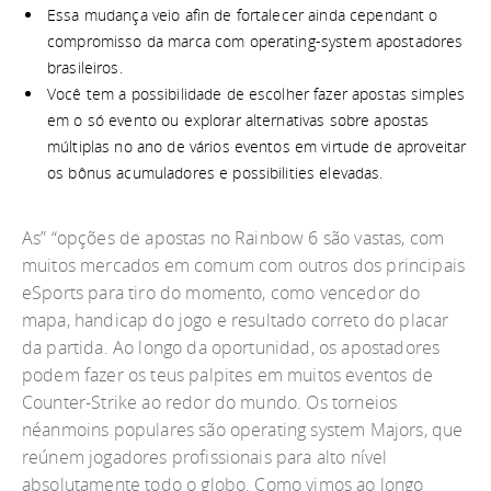
Essa mudança veio afin de fortalecer ainda cependant o
compromisso da marca com operating-system apostadores
brasileiros.
Você tem a possibilidade de escolher fazer apostas simples
em o só evento ou explorar alternativas sobre apostas
múltiplas no ano de vários eventos em virtude de aproveitar
os bônus acumuladores e possibilities elevadas.
As” “opções de apostas no Rainbow 6 são vastas, com
muitos mercados em comum com outros dos principais
eSports para tiro do momento, como vencedor do
mapa, handicap do jogo e resultado correto do placar
da partida. Ao longo da oportunidad, os apostadores
podem fazer os teus palpites em muitos eventos de
Counter-Strike ao redor do mundo. Os torneios
néanmoins populares são operating system Majors, que
reúnem jogadores profissionais para alto nível
absolutamente todo o globo. Como vimos ao longo