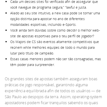
Cada um desses sites foi verificado afin de assegurar que
você navegue de programa segura,” “lawful e justa.
Aliado ao seu site intuitivo, a new casa pode se tornar uma
opção distinta para apostar no ano de diferentes
modalidades esportivas, incluindo e-Sports.
Você ainda tem dúvidas sobre como decidir o melhor web-
site de apostas esportivas para o teu perfil de jogador?
Os Majors de CS são eventos altamente competitivos que
reúnem while melhores equipes de todo o mundo para
lutar pelo título de campeão.
Essas casas menores podem não ser tão consagradas, mas
têm poder para surpreender.
Os grandes sites de apostas também asseguram boas
práticas de jogo responsável, garantindo alguma
experiência equilibrada afin de todos os usuários — de
São Paulo ao despojos da terra. Assim, operating-system
apostadores podem ficar tranquilos sabendo os quais