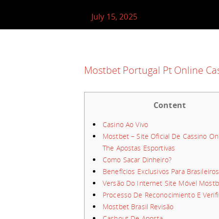
July 15, 2025
Mostbet Portugal Pt Online Ca
Content
Casino Ao Vivo
Mostbet – Site Oficial De Cassino On
The Apostas Esportivas
Como Sacar Dinheiro?
Benefícios Exclusivos Para Brasileiro
Versão Do Internet Site Móvel Mostb
Processo De Reconocimiento E Verif
Mostbet Brasil Revisão
Cashout De Aposta