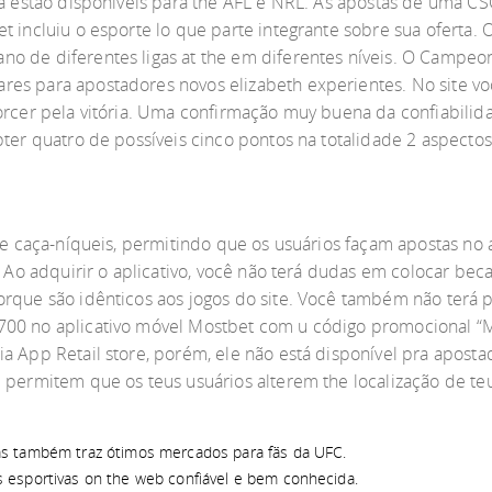
nda estão disponíveis para the AFL e NRL. As apostas de uma 
t incluiu o esporte lo que parte integrante sobre sua oferta.
o de diferentes ligas at the em diferentes níveis. O Campeo
es para apostadores novos elizabeth experientes. No site v
orcer pela vitória. Uma confirmação muy buena da confiabilid
bter quatro de possíveis cinco pontos na totalidade 2 aspectos
s e caça-níqueis, permitindo que os usuários façam apostas n
a. Ao adquirir o aplicativo, você não terá dudas em colocar be
porque são idênticos aos jogos do site. Você também não ter
00 no aplicativo móvel Mostbet com u código promocional “Mo
a App Retail store, porém, ele não está disponível pra apost
e permitem que os teus usuários alterem the localização de t
s também traz ótimos mercados para fãs da UFC.
esportivas on the web confiável e bem conhecida.