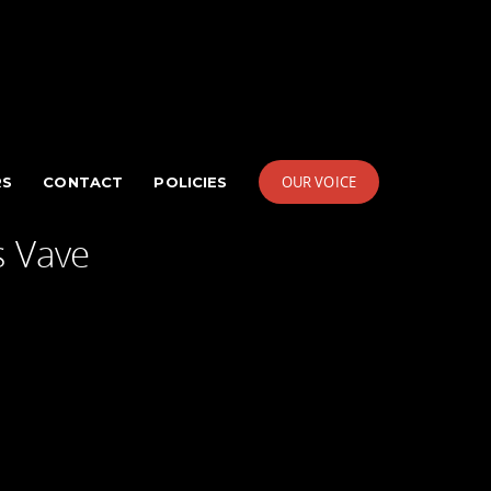
OUR VOICE
RS
CONTACT
POLICIES
s Vave