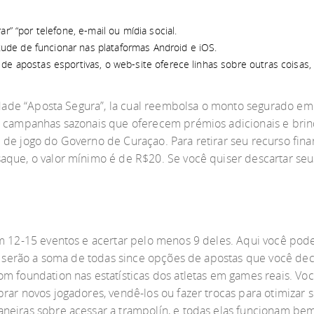
r” “por telefone, e-mail ou mídia social.
rtude de funcionar nas plataformas Android e iOS.
e apostas esportivas, o web-site oferece linhas sobre outras coisas, t
lidade “Aposta Segura”, la cual reembolsa o monto segurado e
 campanhas sazonais que oferecem prémios adicionais e brinde
 de jogo do Governo de Curaçao. Para retirar seu recurso fi
aque, o valor mínimo é de R$20. Se você quiser descartar seu
em 12-15 eventos e acertar pelo menos 9 deles. Aqui você pod
is serão a soma de todas since opções de apostas que você de
m foundation nas estatísticas dos atletas em games reais. Você
rar novos jogadores, vendê-los ou fazer trocas para otimizar s
neiras sobre acessar a trampolín, e todas elas funcionam bem