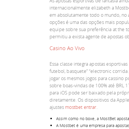
As apostas esportivas de fantasia ai
internacionalmente elizabeth a Mostbe
em absolutamente todo o mundo, no an
opções é uma das opções mais popular
equipe sobre sua preferência at the t
permitiu a exista agente de apostas o
Casino Ao Vivo
Essa classe integra apostas esportiva
futebol, basquete” “electronic corrid
jogar os mesmos jogos para cassino 
sobre boas-vindas de 100% até BRL 17
para iOS pode ser baixado pela própri
diretamente. Os dispositivos da Appl
ajustes
mostbet entrar
.
Assim como no boxe, a MostBet aposta
A Mostbet é uma empresa para apostas 