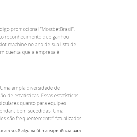
ódigo promocional “MostbetBrasil”,
anto reconhecimento que ganhou
slot machine no ano de sua lista de
bém cuenta que a empresa é
s. Uma ampla diversidade de
o de estatísticas. Essas estatísticas
articulares quanto para equipes
cependant bem sucedidas. Uma
eles são frequentemente” “atualizados.
ona a você alguma ótima experiência para