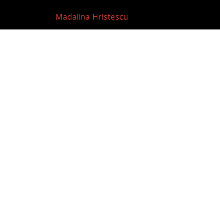
Madalina Hristescu