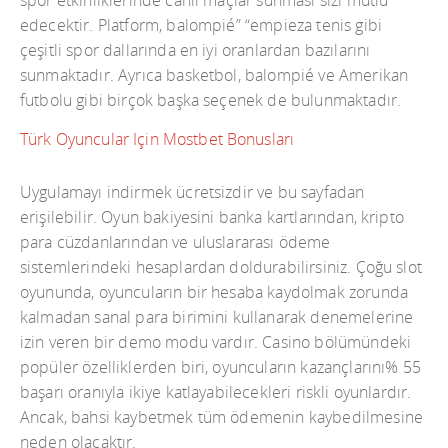
spor etkinliklerinde canlı maçlar sunması sizi mutlu
edecektir. Platform, balompié” “empieza tenis gibi
çeşitli spor dallarında en iyi oranlardan bazılarını
sunmaktadır. Ayrıca basketbol, balompié ve Amerikan
futbolu gibi birçok başka seçenek de bulunmaktadır.
Türk Oyuncular Için Mostbet Bonusları
Uygulamayı indirmek ücretsizdir ve bu sayfadan
erişilebilir. Oyun bakiyesini banka kartlarından, kripto
para cüzdanlarından ve uluslararası ödeme
sistemlerindeki hesaplardan doldurabilirsiniz. Çoğu slot
oyununda, oyuncuların bir hesaba kaydolmak zorunda
kalmadan sanal para birimini kullanarak denemelerine
izin veren bir demo modu vardır. Casino bölümündeki
popüler özelliklerden biri, oyuncuların kazançlarını% 55
başarı oranıyla ikiye katlayabilecekleri riskli oyunlardır.
Ancak, bahsi kaybetmek tüm ödemenin kaybedilmesine
neden olacaktır.