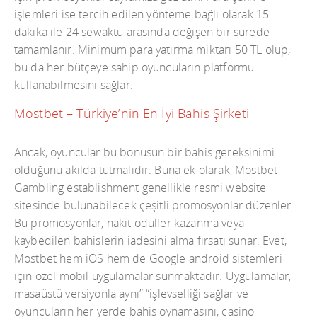
işlemleri ise tercih edilen yönteme bağlı olarak 15
dakika ile 24 sewaktu arasında değişen bir sürede
tamamlanır. Minimum para yatırma miktarı 50 TL olup,
bu da her bütçeye sahip oyuncuların platformu
kullanabilmesini sağlar.
Mostbet – Türkiye’nin En İyi Bahis Şirketi
Ancak, oyuncular bu bonusun bir bahis gereksinimi
olduğunu akılda tutmalıdır. Buna ek olarak, Mostbet
Gambling establishment genellikle resmi website
sitesinde bulunabilecek çeşitli promosyonlar düzenler.
Bu promosyonlar, nakit ödüller kazanma veya
kaybedilen bahislerin iadesini alma fırsatı sunar. Evet,
Mostbet hem iOS hem de Google android sistemleri
için özel mobil uygulamalar sunmaktadır. Uygulamalar,
masaüstü versiyonla aynı” “işlevselliği sağlar ve
oyuncuların her yerde bahis oynamasını, casino