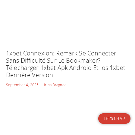
1xbet Connexion: Remark Se Connecter
Sans Difficulté Sur Le Bookmaker?
Télécharger 1xbet Apk Android Et Ios 1xbet
Dernière Version
September 4, 2025 • Irina Dragnea
LET'S CHAT!