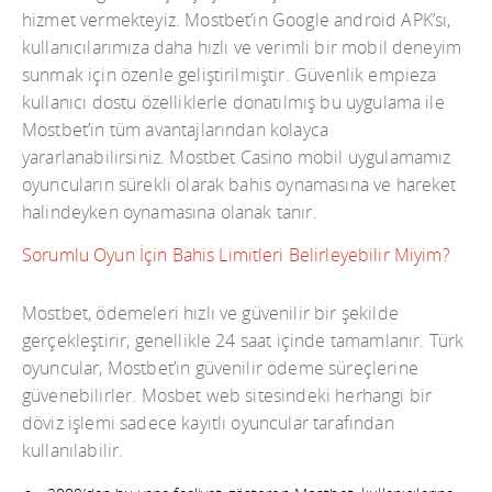
hizmet vermekteyiz. Mostbet’in Google android APK’sı,
kullanıcılarımıza daha hızlı ve verimli bir mobil deneyim
sunmak için özenle geliştirilmiştir. Güvenlik empieza
kullanıcı dostu özelliklerle donatılmış bu uygulama ile
Mostbet’in tüm avantajlarından kolayca
yararlanabilirsiniz. Mostbet Casino mobil uygulamamız
oyuncuların sürekli olarak bahis oynamasına ve hareket
halindeyken oynamasına olanak tanır.
Sorumlu Oyun İçin Bahis Limitleri Belirleyebilir Miyim?
Mostbet, ödemeleri hızlı ve güvenilir bir şekilde
gerçekleştirir, genellikle 24 saat içinde tamamlanır. Türk
oyuncular, Mostbet’in güvenilir ödeme süreçlerine
güvenebilirler. Mosbet web sitesindeki herhangi bir
döviz işlemi sadece kayıtlı oyuncular tarafından
kullanılabilir.