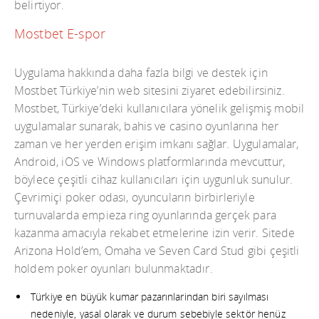
belirtiyor.
Mostbet E-spor
Uygulama hakkında daha fazla bilgi ve destek için
Mostbet Türkiye’nin web sitesini ziyaret edebilirsiniz.
Mostbet, Türkiye’deki kullanıcılara yönelik gelişmiş mobil
uygulamalar sunarak, bahis ve casino oyunlarına her
zaman ve her yerden erişim imkanı sağlar. Uygulamalar,
Android, iOS ve Windows platformlarında mevcuttur,
böylece çeşitli cihaz kullanıcıları için uygunluk sunulur.
Çevrimiçi poker odası, oyuncuların birbirleriyle
turnuvalarda empieza ring oyunlarında gerçek para
kazanma amacıyla rekabet etmelerine izin verir. Sitede
Arizona Hold’em, Omaha ve Seven Card Stud gibi çeşitli
holdem poker oyunları bulunmaktadır.
Türkiye en büyük kumar pazarınlarindan biri sayılması
nedeniyle, yasal olarak ve durum sebebiyle sektör henüz