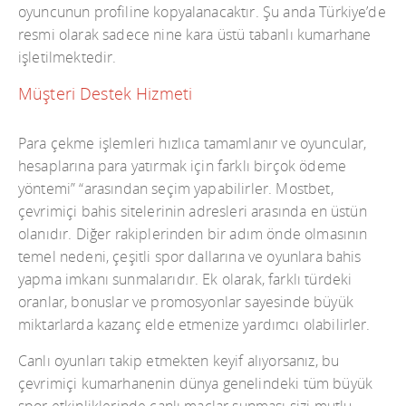
oyuncunun profiline kopyalanacaktır. Şu anda Türkiye’de
resmi olarak sadece nine kara üstü tabanlı kumarhane
işletilmektedir.
Müşteri Destek Hizmeti
Para çekme işlemleri hızlıca tamamlanır ve oyuncular,
hesaplarına para yatırmak için farklı birçok ödeme
yöntemi” “arasından seçim yapabilirler. Mostbet,
çevrimiçi bahis sitelerinin adresleri arasında en üstün
olanıdır. Diğer rakiplerinden bir adım önde olmasının
temel nedeni, çeşitli spor dallarına ve oyunlara bahis
yapma imkanı sunmalarıdır. Ek olarak, farklı türdeki
oranlar, bonuslar ve promosyonlar sayesinde büyük
miktarlarda kazanç elde etmenize yardımcı olabilirler.
Canlı oyunları takip etmekten keyif alıyorsanız, bu
çevrimiçi kumarhanenin dünya genelindeki tüm büyük