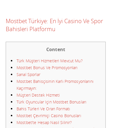
Mostbet Türkiye: En İyi Casino Ve Spor
Bahisleri Platformu
Content
Türk Müşteri Hizmetleri Mevcut Mu?
Mostbet Bonus Ve Promosyonları
Sanal Sporlar
Mostbet Bahisçisinin Karlı Promosyonlarını
Kaçırmayın:
Müşteri Destek Hizmeti
Türk Oyuncular Için Mostbet Bonusları
Bahis Türleri Ve Oran Formatı
Mostbet Çevrimiçi Casino Bonusları
Mostbet’te Hesap Nasıl Silinir?