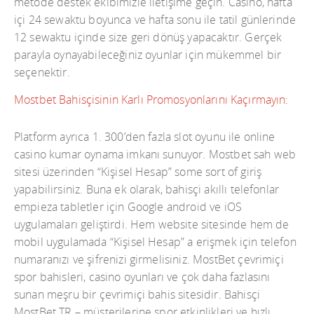
metode destek ekibimizle iletişime geçin. Casino, hafta
içi 24 sewaktu boyunca ve hafta sonu ile tatil günlerinde
12 sewaktu içinde size geri dönüş yapacaktır. Gerçek
parayla oynayabileceğiniz oyunlar için mükemmel bir
seçenektir.
Mostbet Bahisçisinin Karlı Promosyonlarını Kaçırmayın:
Platform ayrıca 1. 300’den fazla slot oyunu ile online
casino kumar oynama imkanı sunuyor. Mostbet sah web
sitesi üzerinden “Kişisel Hesap” some sort of giriş
yapabilirsiniz. Buna ek olarak, bahisçi akıllı telefonlar
empieza tabletler için Google android ve iOS
uygulamaları geliştirdi. Hem website sitesinde hem de
mobil uygulamada “Kişisel Hesap” a erişmek için telefon
numaranızı ve şifrenizi girmelisiniz. MostBet çevrimiçi
spor bahisleri, casino oyunları ve çok daha fazlasını
sunan meşru bir çevrimiçi bahis sitesidir. Bahisçi
MostBet TR – müşterilerine spor etkinlikleri ve hızlı