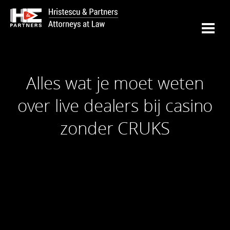
Alles wat je moet weten
over live dealers bij casino
zonder CRUKS