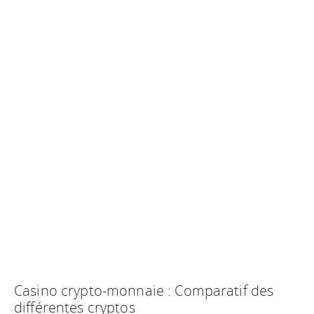
Casino crypto-monnaie : Comparatif des
différentes cryptos