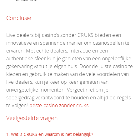
Conclusie
Live dealers bij casino’s zonder CRUKS bieden een
innovatieve en spannende manier om casinospellen te
ervaren. Met echte dealers, interactie en een
authentieke sfeer kun je genieten van een ongelooflijke
gokervaring vanuit je eigen huis. Door de juiste casino te
kiezen en gebruik te maken van de vele voordelen van
live dealers, kun je keer op keer genieten van
onvergetelijke momenten. Vergeet niet om je
speelgedrag verantwoord te houden en altijd de regels
te volgen!
beste casino zonder cruks
Veelgestelde vragen
1. Wat is CRUKS en waarom is het belangrijk?