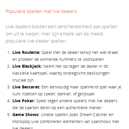
Populaire spellen met live dealers
Live dealers bieden een verscheidenheid aan spellen
om uit te kiezen. Hier zijn enkele van de meest
populaire live dealer spellen:
Live Roulette:
Speel met de dealer terwijl het wiel draait
en probeer de winnende nummers te voorspellen.
Live Blackjack:
Neem het op tegen de dealer in dit
klassieke kaartspel, waarbij strategische beslissingen
cruciaal zijn.
Live Baccarat:
Een eenvoudig maar spannend spel waar je
kunt inzetten op speler, bankier, of gelijkspel.
Live Poker:
Speel tegen andere spelers met live dealers
die de kaarten delen op een authentieke manier.
Game Shows:
Unieke spellen zoals Dream Catcher en
Monopoly Live combineren elementen van spelshows met
live dealers.