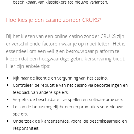
beschikbaar, van klassiekers tot nieuwe varianten.
Hoe kies je een casino zonder CRUKS?
Bij het kiezen van een online casino zonder CRUKS zijn
er verschillende factoren waar je op moet letten. Het is
essentieel om een veilig en betrouwbaar platform te
kiezen dat een hoogwaardige gebruikerservaring biedt.
Hier zijn enkele tips:
Kijk naar de licentie en vergunning van het casino.
Controleer de reputatie van het casino via beoordelingen en
feedback van andere spelers.
Vergelijk de beschikbare live spellen en softwareproviders.
Let op de bonusmogelijkheden en promoties voor nieuwe
spelers.
Onderzoek de klantenservice, vooral de beschikbaarheid en
responsiviteit.