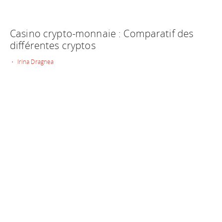
Casino crypto-monnaie : Comparatif des
différentes cryptos
• Irina Dragnea