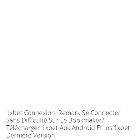
1xbet Connexion: Remark Se Connecter
Sans Difficulté Sur Le Bookmaker?
Télécharger 1xbet Apk Android Et Ios 1xbet
Dernière Version