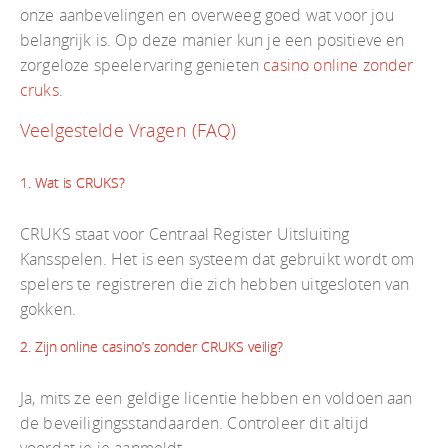
onze aanbevelingen en overweeg goed wat voor jou
belangrijk is. Op deze manier kun je een positieve en
zorgeloze speelervaring genieten
casino online zonder
cruks
.
Veelgestelde Vragen (FAQ)
1. Wat is CRUKS?
CRUKS staat voor Centraal Register Uitsluiting
Kansspelen. Het is een systeem dat gebruikt wordt om
spelers te registreren die zich hebben uitgesloten van
gokken.
2. Zijn online casino’s zonder CRUKS veilig?
Ja, mits ze een geldige licentie hebben en voldoen aan
de beveiligingsstandaarden. Controleer dit altijd