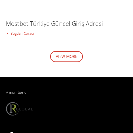
Mostbet Türkiye Güncel Giriş Adresi
• Bogdan Coraci
VIEW MORE
A member of