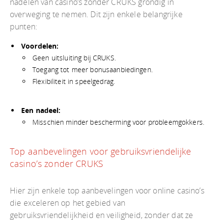
nadelen van casino’s zonder CRUKS grondig in
overweging te nemen. Dit zijn enkele belangrijke
punten:
Voordelen:
Geen uitsluiting bij CRUKS.
Toegang tot meer bonusaanbiedingen.
Flexibiliteit in speelgedrag.
Een nadeel:
Misschien minder bescherming voor probleemgokkers.
Top aanbevelingen voor gebruiksvriendelijke
casino’s zonder CRUKS
Hier zijn enkele top aanbevelingen voor online casino’s
die exceleren op het gebied van
gebruiksvriendelijkheid en veiligheid, zonder dat ze