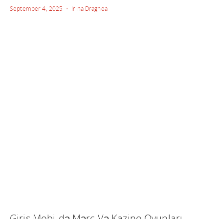
September 4, 2025 • Irina Dragnea
Giriş Mobi-də Mərc Və Kazino Oyunları