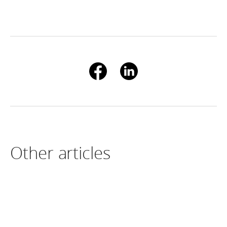
Other articles