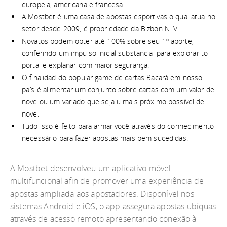
europeia, americana e francesa.
A Mostbet é uma casa de apostas esportivas o qual atua no
setor desde 2009, é propriedade da Bizbon N. V.
Novatos podem obter até 100% sobre seu 1º aporte,
conferindo um impulso inicial substancial para explorar to
portal e explanar com maior segurança.
O finalidad do popular game de cartas Bacará em nosso
país é alimentar um conjunto sobre cartas com um valor de
nove ou um variado que seja u mais próximo possível de
nove.
Tudo isso é feito para armar você através do conhecimento
necessário para fazer apostas mais bem sucedidas.
A Mostbet desenvolveu um aplicativo móvel
multifuncional afin de promover uma experiência de
apostas ampliada aos apostadores. Disponível nos
sistemas Android e iOS, o app assegura apostas ubíquas
através de acesso remoto apresentando conexão à