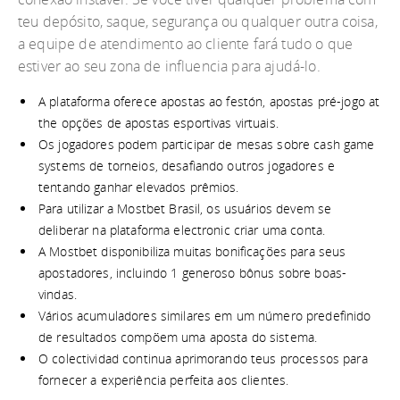
teu depósito, saque, segurança ou qualquer outra coisa,
a equipe de atendimento ao cliente fará tudo o que
estiver ao seu zona de influencia para ajudá-lo.
A plataforma oferece apostas ao festón, apostas pré-jogo at
the opções de apostas esportivas virtuais.
Os jogadores podem participar de mesas sobre cash game
systems de torneios, desafiando outros jogadores e
tentando ganhar elevados prêmios.
Para utilizar a Mostbet Brasil, os usuários devem se
deliberar na plataforma electronic criar uma conta.
A Mostbet disponibiliza muitas bonificações para seus
apostadores, incluindo 1 generoso bônus sobre boas-
vindas.
Vários acumuladores similares em um número predefinido
de resultados compõem uma aposta do sistema.
O colectividad continua aprimorando teus processos para
fornecer a experiência perfeita aos clientes.