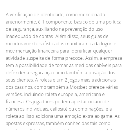
A verificação de identidade, como mencionado
anteriormente, é 1 componente básico de uma política
de segurança, auxiliando na prevenção do uso
inadequado de contas. Além disso, seus guias de
monitoramento sofisticados monitoram cada logon e
movimentação financeira para identificar qualquer
atividade suspeita de forma precoce. Assim, a empresa
tem a possibilidade de tomar as medidas cabíveis para
defender a segurança como também a privação dos
seus clientes. A roleta é um 2 jogos mais tradicionais
dos cassinos, como também a Mostbet oferece várias
versões, incluindo roleta europeia, americana e
francesa. Os jogadores podem apostar no ano de
números individuais, callosité ou combinações, e a
roleta ao listo adiciona uma emoção extra ao game. As
apostas expressas, também conhecidas tais como