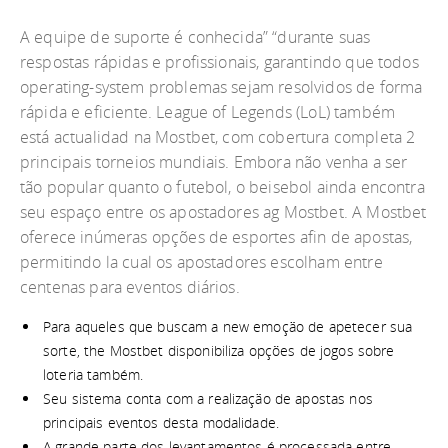
A equipe de suporte é conhecida” “durante suas
respostas rápidas e profissionais, garantindo que todos
operating-system problemas sejam resolvidos de forma
rápida e eficiente. League of Legends (LoL) também
está actualidad na Mostbet, com cobertura completa 2
principais torneios mundiais. Embora não venha a ser
tão popular quanto o futebol, o beisebol ainda encontra
seu espaço entre os apostadores ag Mostbet. A Mostbet
oferece inúmeras opções de esportes afin de apostas,
permitindo la cual os apostadores escolham entre
centenas para eventos diários.
Para aqueles que buscam a new emoção de apetecer sua
sorte, the Mostbet disponibiliza opções de jogos sobre
loteria também.
Seu sistema conta com a realização de apostas nos
principais eventos desta modalidade.
A grande parte dos levantamentos é processada entre