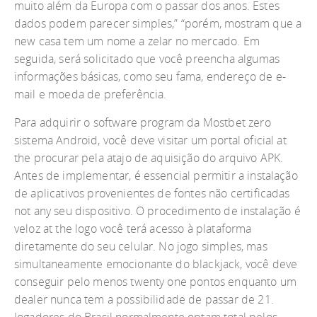
muito além da Europa com o passar dos anos. Estes
dados podem parecer simples,” “porém, mostram que a
new casa tem um nome a zelar no mercado. Em
seguida, será solicitado que você preencha algumas
informações básicas, como seu fama, endereço de e-
mail e moeda de preferência.
Para adquirir o software program da Mostbet zero
sistema Android, você deve visitar um portal oficial at
the procurar pela atajo de aquisição do arquivo APK.
Antes de implementar, é essencial permitir a instalação
de aplicativos provenientes de fontes não certificadas
not any seu dispositivo. O procedimento de instalação é
veloz at the logo você terá acesso à plataforma
diretamente do seu celular. No jogo simples, mas
simultaneamente emocionante do blackjack, você deve
conseguir pelo menos twenty one pontos enquanto um
dealer nunca tem a possibilidade de passar de 21.