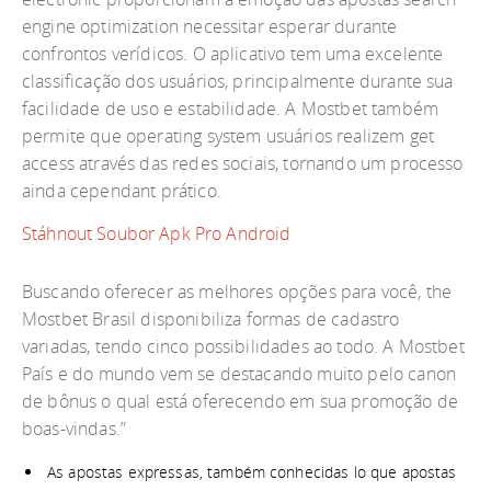
engine optimization necessitar esperar durante
confrontos verídicos. O aplicativo tem uma excelente
classificação dos usuários, principalmente durante sua
facilidade de uso e estabilidade. A Mostbet também
permite que operating system usuários realizem get
access através das redes sociais, tornando um processo
ainda cependant prático.
Stáhnout Soubor Apk Pro Android
Buscando oferecer as melhores opções para você, the
Mostbet Brasil disponibiliza formas de cadastro
variadas, tendo cinco possibilidades ao todo. A Mostbet
País e do mundo vem se destacando muito pelo canon
de bônus o qual está oferecendo em sua promoção de
boas-vindas.”
As apostas expressas, também conhecidas lo que apostas