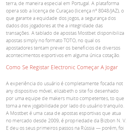
terra, de maneira especial em Portugal. A plataforma
opera sob a licença de Curaçao (licença nº 8048/JAZ), o
que garante a equidade dos jogos, a segurança dos
dados dos jogadores at the a integridade das
transações. A tablado de apostas Mostbet disponibiliza
apostas simply no formato TOTO, no qual os
apostadores tentam prever os beneficios de diversos
acontecimentos esportivos em alguma única cotação.
Como Se Registar Electronic Começar A Jogar
A experiência do usuário é completamente focada not
any dispositivo móvel, elizabeth o site foi desenhado
por uma equipe de makers muito competentes, to que
torna a new jogabilidade por lado do usuário tranquilo.
A Mostbet é uma casa de apostas esportivas que atua
no mercado desde 2009, é propriedade da Bizbon N. V.
E deu os seus primeiros passos na Rússia — porém, foi