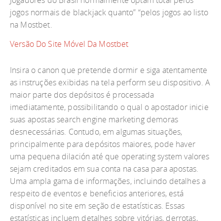
Jogadores do Brasil normalmente optam total pelos
jogos normais de blackjack quanto” “pelos jogos ao listo
na Mostbet.
Versão Do Site Móvel Da Mostbet
Insira o canon que pretende dormir e siga atentamente
as instruções exibidas na tela perform seu dispositivo. A
maior parte dos depósitos é processada
imediatamente, possibilitando o qual o apostador inicie
suas apostas search engine marketing demoras
desnecessárias. Contudo, em algumas situações,
principalmente para depósitos maiores, pode haver
uma pequena dilación até que operating system valores
sejam creditados em sua conta na casa para apostas.
Uma ampla gama de informações, incluindo detalhes a
respeito de eventos e beneficios anteriores, está
disponível no site em seção de estatísticas. Essas
estatísticas incluem detalhes sobre vitórias, derrotas,