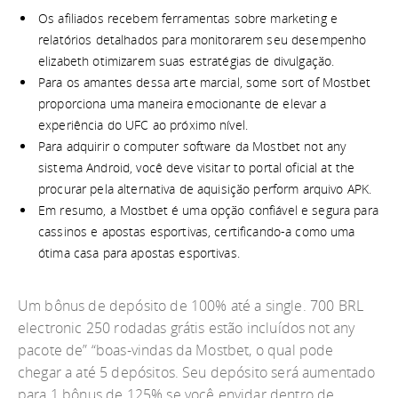
Os afiliados recebem ferramentas sobre marketing e
relatórios detalhados para monitorarem seu desempenho
elizabeth otimizarem suas estratégias de divulgação.
Para os amantes dessa arte marcial, some sort of Mostbet
proporciona uma maneira emocionante de elevar a
experiência do UFC ao próximo nível.
Para adquirir o computer software da Mostbet not any
sistema Android, você deve visitar to portal oficial at the
procurar pela alternativa de aquisição perform arquivo APK.
Em resumo, a Mostbet é uma opção confiável e segura para
cassinos e apostas esportivas, certificando-a como uma
ótima casa para apostas esportivas.
Um bônus de depósito de 100% até a single. 700 BRL
electronic 250 rodadas grátis estão incluídos not any
pacote de” “boas-vindas da Mostbet, o qual pode
chegar a até 5 depósitos. Seu depósito será aumentado
para 1 bônus de 125% se você envidar dentro de