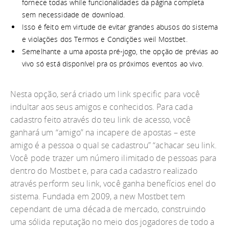
fornece todas while funcionalidades da página completa
sem necessidade de download.
Isso é feito em virtude de evitar grandes abusos do sistema
e violações dos Termos e Condições weil Mostbet.
Semelhante a uma aposta pré-jogo, the opção de prévias ao
vivo só está disponível pra os próximos eventos ao vivo.
Nesta opção, será criado um link specific para você
indultar aos seus amigos e conhecidos. Para cada
cadastro feito através do teu link de acesso, você
ganhará um “amigo” na incapere de apostas – este
amigo é a pessoa o qual se cadastrou” “achacar seu link.
Você pode trazer um número ilimitado de pessoas para
dentro do Mostbet e, para cada cadastro realizado
através perform seu link, você ganha benefícios enel do
sistema. Fundada em 2009, a new Mostbet tem
cependant de uma década de mercado, construindo
uma sólida reputação no meio dos jogadores de todo a