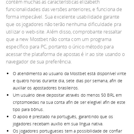
contém muchas as características elizabeth
funcionalidades das versões anteriores, e funciona de
forma impecável. Sua excelente usabilidade garante
que os jogadores não terão nenhuma dificuldade pra
utilizar o web-site. Além disso, comprobante ressaltar
que a new Mostbet não conta com um programa
específico para PC, portanto o único método para
acessar the plataforma de apostas é ir ao site usando o
navegador de sua preferência.
O atendimento ao usuario da Mostbet está disponível vinte
e quatro horas durante dia, sete dias por semana, afin de
auxiliar os apostadores brasileiros.
Um usuário deve depositar através do menos 50 BRL em
criptomoedas na sua conta afin de ser elegível afin de este
tipo para bônus.
O apoio é prestado na português, garantindo que os
jogadores recebam auxílio em sua língua nativa.
Os jogadores portugueses tem a possibilidade de confiar