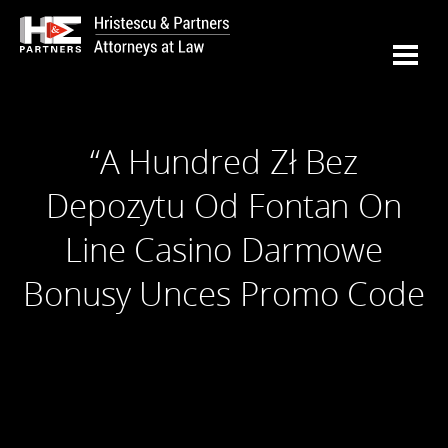
“A Hundred Zł Bez
Depozytu Od Fontan On
Line Casino Darmowe
Bonusy Unces Promo Code