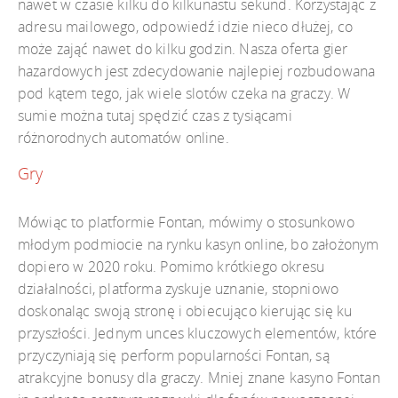
nawet w czasie kilku do kilkunastu sekund. Korzystając z
adresu mailowego, odpowiedź idzie nieco dłużej, co
może zająć nawet do kilku godzin. Nasza oferta gier
hazardowych jest zdecydowanie najlepiej rozbudowana
pod kątem tego, jak wiele slotów czeka na graczy. W
sumie można tutaj spędzić czas z tysiącami
różnorodnych automatów online.
Gry
Mówiąc to platformie Fontan, mówimy o stosunkowo
młodym podmiocie na rynku kasyn online, bo założonym
dopiero w 2020 roku. Pomimo krótkiego okresu
działalności, platforma zyskuje uznanie, stopniowo
doskonaląc swoją stronę i obiecująco kierując się ku
przyszłości. Jednym unces kluczowych elementów, które
przyczyniają się perform popularności Fontan, są
atrakcyjne bonusy dla graczy. Mniej znane kasyno Fontan