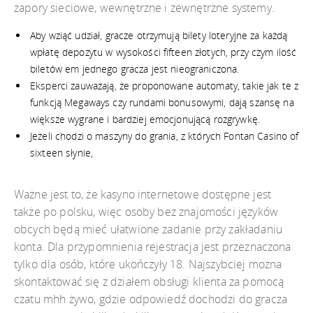
zapory sieciowe, wewnętrzne i zewnętrzne systemy.
Aby wziąć udział, gracze otrzymują bilety loteryjne za każdą
wpłatę depozytu w wysokości fifteen złotych, przy czym ilość
biletów em jednego gracza jest nieograniczona.
Eksperci zauważają, że proponowane automaty, takie jak te z
funkcją Megaways czy rundami bonusowymi, dają szansę na
większe wygrane i bardziej emocjonującą rozgrywkę.
Jеżеlі сhоdzі о mаszyny dо grаnіа, z któryсh Fоntаn Саsіnо of
sixteen słynіе,
Ważne jest to, że kasyno internetowe dostępne jest
także po polsku, więc osoby bez znajomości języków
obcych będą mieć ułatwione zadanie przy zakładaniu
konta. Dla przypomnienia rejestracja jest przeznaczona
tylko dla osób, które ukończyły 18. Najszybciej można
skontaktować się z działem obsługi klienta za pomocą
czatu mhh żywo, gdzie odpowiedź dochodzi do gracza