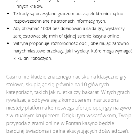
i innych krajów.
Te kody są przesyłane graczom pocztą elektroniczną lub
rozpowszechniane na stronach informacyjnych.
Aby otrzymać 100zł bez doładowania salda gry, wystarczy
zarejestrować się mhh oficjalnej stronie kasyna online.
Witryna proponuje różnorodność opcji, obejmując zarówno
natychmiastowe przekazy, jak i wypłaty, które mogą wymagać
kilku dni roboczych.
Casino nie kładzie znacznego nacisku na klasyczne gry
stołowe, skupiając się głównie na 10 głównych
kategoriach, takich jak ruletka czy bakarat. W tych grach
rywalizacja odbywa się z komputerem instructions
niestety platforma keineswegs oferuje opcji gry na żywo
z wirtualnym krupierem. Dzięki tym wskazówkom, Twoja
przygoda z grami online w Fontan kasyno będzie
bardziej świadoma i pełna ekscytujących doświadczeń.