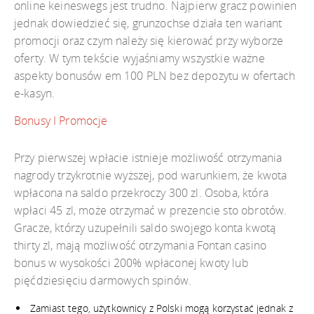
online keineswegs jest trudno. Najpierw gracz powinien
jednak dowiedzieć się, grunzochse działa ten wariant
promocji oraz czym należy się kierować przy wyborze
oferty. W tym tekście wyjaśniamy wszystkie ważne
aspekty bonusów em 100 PLN bez depozytu w ofertach
e-kasyn.
Bonusy I Promocje
Przy pierwszej wpłacie istnieje możliwość otrzymania
nagrody trzykrotnie wyższej, pod warunkiem, że kwota
wpłacona na saldo przekroczy 300 zl. Osoba, która
wpłaci 45 zl, może otrzymać w prezencie sto obrotów.
Gracze, którzy uzupełnili saldo swojego konta kwotą
thirty zl, mają możliwość otrzymania Fontan casino
bonus w wysokości 200% wpłaconej kwoty lub
pięćdziesięciu darmowych spinów.
Zamiast tego, użytkownicy z Polski mogą korzystać jednak z