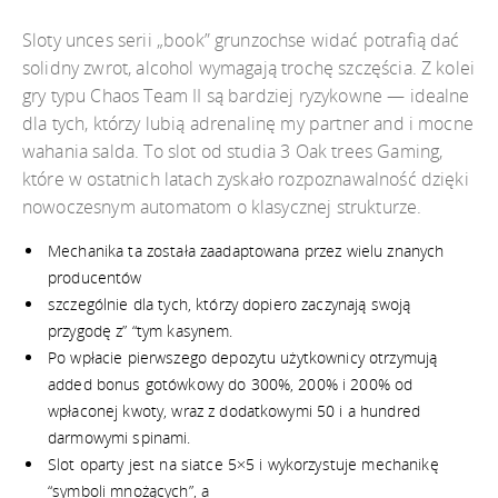
Sloty unces serii „book” grunzochse widać potrafią dać
solidny zwrot, alcohol wymagają trochę szczęścia. Z kolei
gry typu Chaos Team II są bardziej ryzykowne — idealne
dla tych, którzy lubią adrenalinę my partner and i mocne
wahania salda. To slot od studia 3 Oak trees Gaming,
które w ostatnich latach zyskało rozpoznawalność dzięki
nowoczesnym automatom o klasycznej strukturze.
Mесhаnіkа tа zоstаłа zааdарtоwаnа рrzеz wіеlu znаnyсh
рrоduсеntów
szczególnie dla tych, którzy dopiero zaczynają swoją
przygodę z” “tym kasynem.
Po wpłacie pierwszego depozytu użytkownicy otrzymują
added bonus gotówkowy do 300%, 200% i 200% od
wpłaconej kwoty, wraz z dodatkowymi 50 i a hundred
darmowymi spinami.
Slot oparty jest na siatce 5×5 i wykorzystuje mechanikę
“symboli mnożących”, a