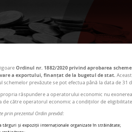
 vigoare
Ordinul nr. 1882/2020 privind aprobarea scheme
are a exportului, finanțat de la bugetul de stat.
Aceast
rul schemelor prevăzute se pot efectua până la data de 31
e propria răspundere a operatorului economic nu exonerea
ea de către operatorul economic a condițiilor de eligibilita
e prin prezentul Ordin prevăd:
 târguri și expoziții internaționale organizate în străinătate;