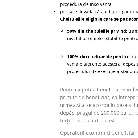
procedură de insolvență;
pot face dovada că au depus garanția 
Cheltuielile eligibile care se pot a
50%
din cheltuielile privind:
trans
nivelul baremelor stabilite pentru 
100%
din cheltuielile pentru:
tran
vamale aferente acestora, depozi
proiectului de execuție a standulu
Pentru a putea beneficia de inde
primite de beneficiar, ca întrepri
urmează a se acorda în baza schem
depăși pragul de 200.000 euro, r
terților sau contra cost.
Operatorii economici beneficiari 