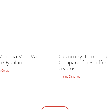
 Mobi-də Mərc Və
Casino crypto-monnaie
o Oyunları
Comparatif des différe
cryptos
 Coraci
• Irina Dragnea