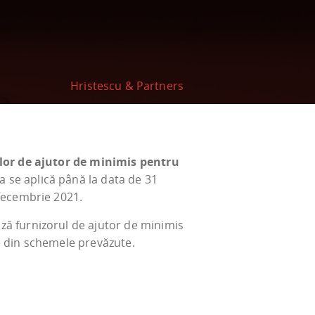
Hristescu & Partners
lor de ajutor de minimis pentru
a se aplică până la data de 31
 decembrie 2021.
ză furnizorul de ajutor de minimis
te din schemele prevăzute.