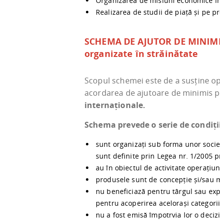
Organizarea de misiuni economice în
Realizarea de studii de piață și pe 
SCHEMA DE AJUTOR DE MINIMIS –
organizate în străinătate
Scopul schemei este de a susține op
acordarea de ajutoare de minimis 
internaționale.
Schema prevede o serie de condiți
sunt organizați sub forma unor societ
sunt definite prin Legea nr. 1/2005 p
au în obiectul de activitate operațiu
produsele sunt de concepție și/sau ma
nu beneficiază pentru târgul sau expoz
pentru acoperirea acelorași categorii 
nu a fost emisă împotrvia lor o decizi