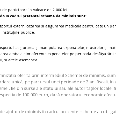
de participare în valoare de 2.000 lei.
corda în cadrul prezentei scheme de minimis sunt:
portul extern, cazarea și asigurarea medicală pentru câte un part
instituțiile publice;
sportul, asigurarea și manipularea exponatelor, mostrelor și mater
tarea ambalajelor aferente exponatelor pe perioada desfășurării 
i, și altele asemenea.
mnizația oferită prin intermediul Schemei de minimis, sum
ndere unică, pe parcursul unei perioade de 2 ani fiscali, în 
ei, fie din surse ale statului sau ale autorităților locale,
espectiv de 100.000 euro, dacă operatorul economic efectu
de ajutor de minimis în cadrul prezentei scheme au obligaț