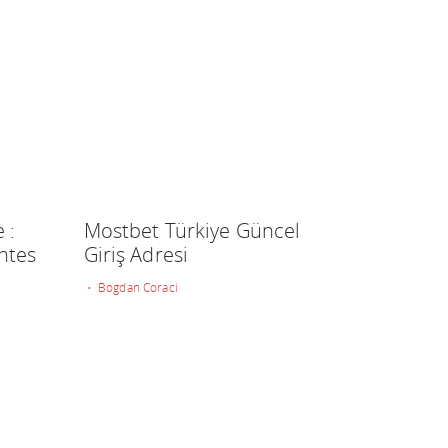
 :
Mostbet Türkiye Güncel
ntes
Giriş Adresi
• Bogdan Coraci