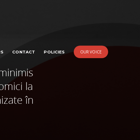
OUR VOICE
RS
CONTACT
POLICIES
minimis
omici la
izate în