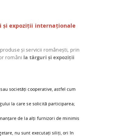
și expoziții internaționale
roduse și servicii românești, prin
lor români
la târguri și expoziții
sau societăți cooperative, astfel cum
lui la care se solicită participarea;
inanțare de la alți furnizori de minimis
are, nu sunt executați siliți, ori în