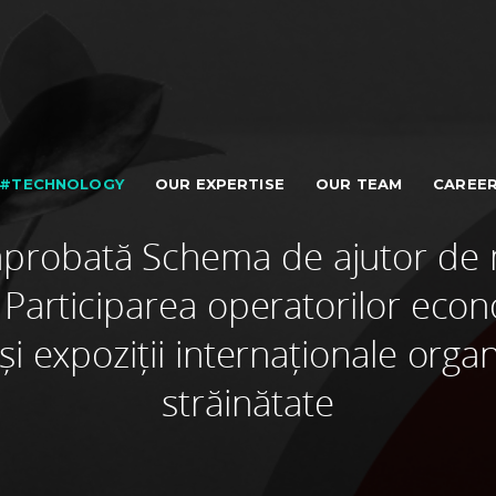
#TECHNOLOGY
OUR EXPERTISE
OUR TEAM
CAREE
 aprobată Schema de ajutor de 
Participarea operatorilor econ
 și expoziții internaționale organ
străinătate