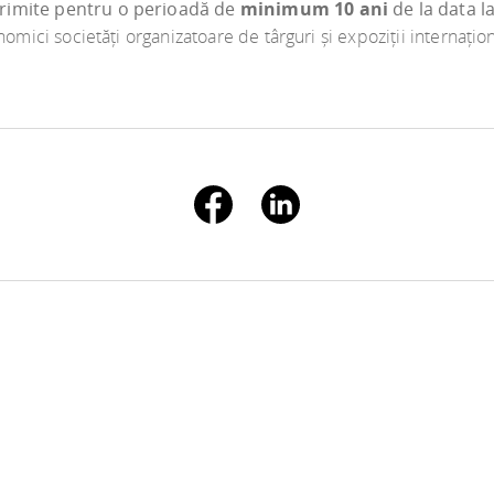
primite pentru o perioadă de
minimum 10 ani
de la data l
onomici societăți organizatoare de târguri și expoziții internațion