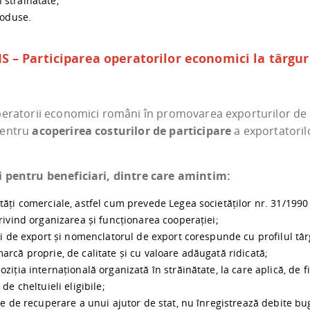
 străinătate;
produse.
 Participarea operatorilor economici la târguri 
eratorii economici români în promovarea exporturilor de p
pentru
acoperirea costurilor de participare
a exportatori
i pentru beneficiari, dintre care amintim:
ăți comerciale, astfel cum prevede Legea societăților nr. 31/1990 
rivind organizarea și funcționarea cooperației;
ni de export și nomenclatorul de export corespunde cu profilul târgu
rcă proprie, de calitate și cu valoare adăugată ridicată;
iția internațională organizată în străinătate, la care aplică, de f
de cheltuieli eligibile;
e de recuperare a unui ajutor de stat, nu înregistrează debite buget