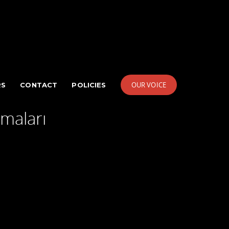
OUR VOICE
RS
CONTACT
POLICIES
amaları