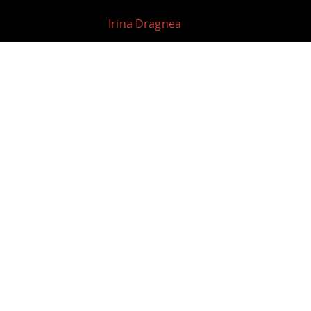
Irina Dragnea