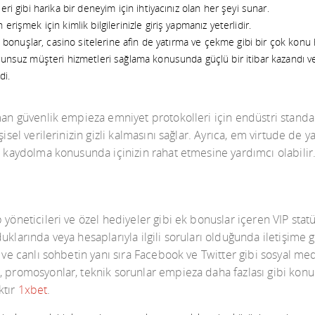
ri gibi harika bir deneyim için ihtiyacınız olan her şeyi sunar.
rişmek için kimlik bilgilerinizle giriş yapmanız yeterlidir.
o bonuşlar, casino sitelerine afin de yatırma ve çekme gibi bir çok konu ha
runsuz müşteri hizmetleri sağlama konusunda güçlü bir itibar kazandı 
di.
an güvenlik empieza emniyet protokolleri için endüstri standartla
şisel verilerinizin gizli kalmasını sağlar. Ayrıca, em virtude d
, kaydolma konusunda içinizin rahat etmesine yardımcı olabilir
yöneticileri ve özel hediyeler gibi ek bonuslar içeren VIP statü
klarında veya hesaplarıyla ilgili soruları olduğunda iletişime g
 ve canlı sohbetin yanı sıra Facebook ve Twitter gibi sosyal med
promosyonlar, teknik sorunlar empieza daha fazlası gibi konular
ktır
1xbet
.