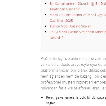
Bir Kumarhanenin Güvenilirliği Bir Dizi
Tarafından Belirlenir
Mobil On Line Casino Ve Mobil Uygu
Özellikleri 2025
Türkçe Mobil Casino Siteleri
En Iyi Mobil Casino Sitelerinin Adresle
Nelerdir?
PinCo, Türkiye’de online on line casin
ve kullanıcı dostu arayüzüyle oyuncula
platformlarından biri olarak dikkat çek
hem eğlenceli hem de kazançlı bir den
profesyonel müşteri hizmetleri empieza
milyardan fazla kişi telefonları aracılığ
Renkli şekerlemelerle dolu bir dünyaya 
sağlar.