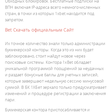
Обходных блокировок. Бесплатные подписки на
ВПН включая IP-адреса всего немногочисленных
стран, в точки из которых 1xbet находится под
запретом.
Bet Скачать официальным Сайт
Их точное количество знали только администрации
букмекерской конторы. Когда это из них будет
заблокировано, стоит найдут новое через
поисковые системы. Контора 1xBet обладает
уникальной программой поощрений за неудачных
и раздает бонусные баллы для учетных записей,
которые завершают недельную сессию минусовой
суммой. В БК 1ХБет зеркало только предусматривает
изменений и процедуре регистрации а заключения
пари.
Букмекерская контора приспосабливается и