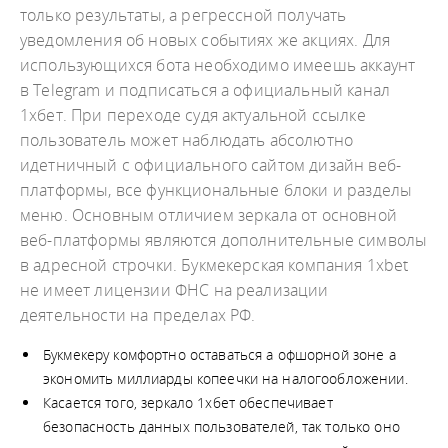
только результаты, а регрессной получать
уведомления об новых событиях же акциях. Для
использующихся бота необходимо имеешь аккаунт
в Telegram и подписаться а официальный канал
1хбет. При переходе судя актуальной ссылке
пользователь может наблюдать абсолютно
идетничный с официального сайтом дизайн веб-
платформы, все функциональные блоки и разделы
меню. Основным отличием зеркала от основной
веб-платформы являются дополнительные символы
в адресной строчки. Букмекерская компания 1xbet
не имеет лицензии ФНС на реализации
деятельности на пределах РФ.
Букмекеру комфортно оставаться а офшорной зоне а
экономить миллиарды копеечки на налогообложении.
Касается того, зеркало 1хбет обеспечивает
безопасность данных пользователей, так только оно