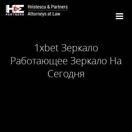
1xbet Зеркало
Работающее Зеркало На
Сегодня