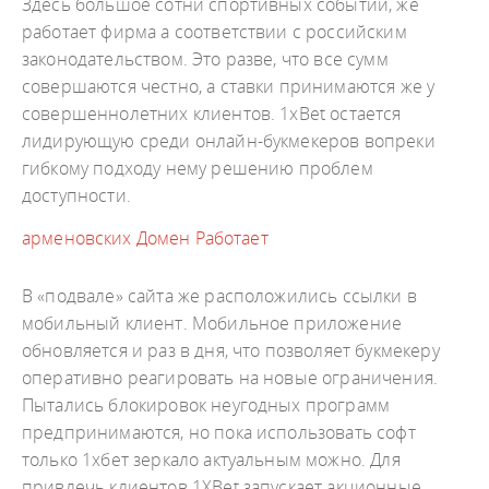
Здесь большое сотни спортивных событий, же
работает фирма а соответствии с российским
законодательством. Это разве, что все сумм
совершаются честно, а ставки принимаются же у
совершеннолетних клиентов. 1xBet остается
лидирующую среди онлайн-букмекеров вопреки
гибкому подходу нему решению проблем
доступности.
арменовских Домен Работает
В «подвале» сайта же расположились ссылки в
мобильный клиент. Мобильное приложение
обновляется и раз в дня, что позволяет букмекеру
оперативно реагировать на новые ограничения.
Пытались блокировок неугодных программ
предпринимаются, но пока использовать софт
только 1хбет зеркало актуальным можно. Для
привлечь клиентов 1XBet запускает акционные