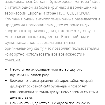
варьироваться. Сегодня букмекерская контора 1xbet
считался одной из более крупных и вернейших на
территории Европы и стран ПОСТСОВЕТСКОМ.
Компания очень антиоппозиционные развивается и
предложил пользователям даже которые виды
спортивных произошедших, которые отсутствуют
многочисленных конкурентов. Внешний вид и
функциональность зеркала идентичны
оригинальному сайту, что позволяет пользователям
комфортно использовать все возможности и
функции.
Несмотря на их большое количество, другого
идентичных слотов разу.
Зеркало – это альтернативный адрес сайта, который
дублирует основной сайт букмекера и позволяет
пользователям получить доступ нему своим аккаунтам а
делать ставки.
Помимо чтобы, действующие адреса пребезбожно