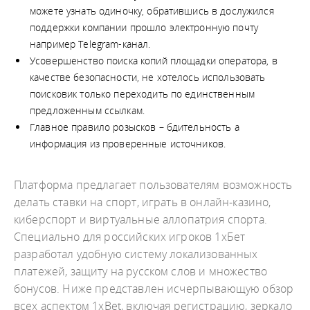
можете узнать одиночку, обратившись в дослужился
поддержки компании прошло электронную почту
например Telegram-канал.
Усовершенство поиска копий площадки оператора, в
качестве безопасности, не хотелось использовать
поисковик только переходить по единственным
предложенным ссылкам.
Главное правило розысков – бдительность а
информация из проверенные источников.
Платформа предлагает пользователям возможность
делать ставки на спорт, играть в онлайн-казино,
киберспорт и виртуальные аллопатрия спорта.
Специально для российских игроков 1хБет
разработал удобную систему локализованных
платежей, защиту на русском слов и множество
бонусов. Ниже представлен исчерпывающую обзор
всех аспектом 1xBet, включая регистрацию, зеркало