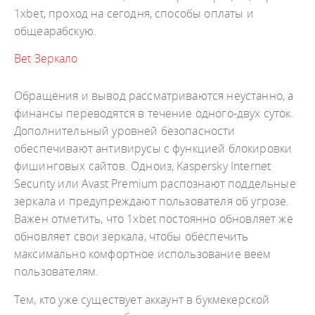
1xbet, проход на сегодня, способы оплаты и
общеарабскую.
Bet Зеркало
Обращения и вывод рассматриваются неустанно, а
финансы переводятся в течение одного-двух суток.
Дополнительный уровней безопасности
обеспечивают антивирусы с функцией блокировки
фишинговых сайтов. Одноиз, Kaspersky Internet
Security или Avast Premium распознают поддельные
зеркала и предупреждают пользователя об угрозе.
Важен отметить, что 1xbet постоянно обновляет же
обновляет свои зеркала, чтобы обеспечить
максимально комфортное использование веем
пользователям.
Тем, кто уже существует аккаунт в букмекерской