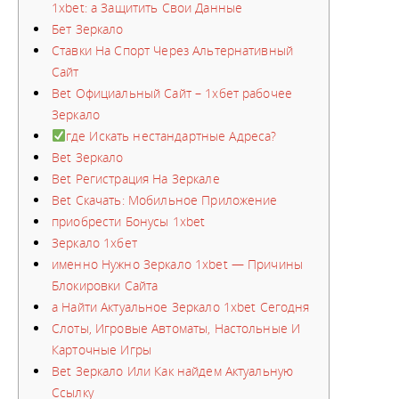
1xbet: а Защитить Свои Данные
Бет Зеркало
Ставки На Спорт Через Альтернативный
Сайт
Bet Официальный Сайт – 1хбет рабочее
Зеркало
где Искать нестандартные Адреса?
Bet Зеркало
Bet Регистрация На Зеркале
Bet Скачать: Мобильное Приложение
приобрести Бонусы 1xbet
Зеркало 1хбет
именно Нужно Зеркало 1xbet — Причины
Блокировки Сайта
а Найти Актуальное Зеркало 1xbet Сегодня
Слоты, Игровые Автоматы, Настольные И
Карточные Игры
Bet Зеркало Или Как найдем Актуальную
Ссылку