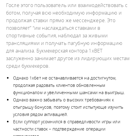
Госле этого пользователь или взаимодействовать с
ботом, получая всю необходимую информацию и
продолжая ставки прямо же мессенджере. Это
позволяет” “им наслаждаться ставками в
спортивные события, наблюдал за живыми
трансляциями и получать пагубную информацию
для анализа. Букмекерская контора 1xBET
заслуженно занимает другое из лидирующих местам
среди букмекеров.
Однако 1хбет не останавливается на достигнутом,
продолжая радовать клиентов обновленным
функционалом и увеличенными шансами на выигрыш.
Однако важно забывать о высоких требованиях к
отыгрышу бонусов, поэтому стоит испытующе изучить
условия рядом активацией.
Если суппорт усомнился в справедливости игры или
частности ставок – подтверждение операции