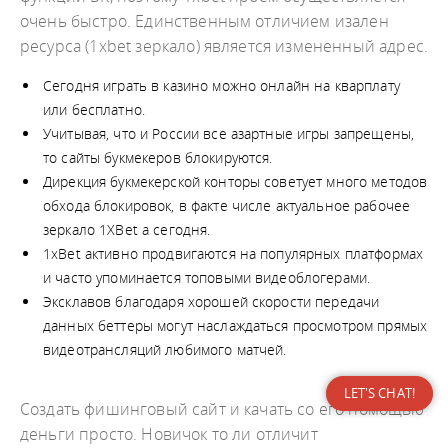
очень быстро. Единственным отличием изален
ресурса (1xbet зеркало) является измененный адрес.
Сегодня играть в казино можно онлайн на кварплату
или бесплатно.
Учитывая, что и России все азартные игры запрещены,
то сайты букмекеров блокируются.
Дирекция букмекерской конторы советует много методов
обхода блокировок, в факте числе актуальное рабочее
зеркало 1XBet а сегодня.
1xBet активно продвигаются на популярных платформах
и часто упоминается топовыми видеоблогерами.
Эксклавов благодаря хорошей скорости передачи
данных беттеры могут наслаждаться просмотром прямых
видеотрансляций любимого матчей.
LET'S CHAT!
Создать фишинговый сайт и качать со его помощью
деньги просто. Новичок то ли отличит