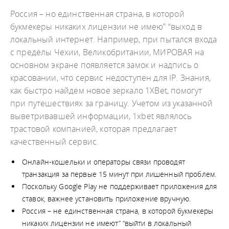
Россия – но единственная страна, в которой
букмекеры никаких лицензии не имею” “выход в
локальный интернет. Например, при пытался входа
с пределы Чехии, Великобритании, МИРОВАЯ на
основном экране появляется замок и надпись о
красовании, что сервис недоступен для IP. Знания,
как быстро найдем новое зеркало 1XBet, помогут
при путешествиях за границу. Учетом из указанной
выветривавшей информации, 1xbet являлось
трастовой компанией, которая предлагает
качественный сервис.
Онлайн-кошельки и операторы связи проводят
транзакция за первые 15 минут при лишенный проблем.
Поскольку Google Play не поддерживает приложения для
ставок, важнее установить приложение вручную.
Россия – не единственная страна, в которой букмекеры
никаких лицензии не имеют” “выйти в локальный