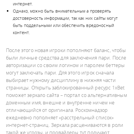
интернет.
Однако, можно быть внимательным а проверять
достоверность информации, так как них сайты могут
быть поддельными или обеспечить вредоносный
контент.
После этого новая игроки пополняют баланс, чтобы
были личные средства для заключения пари. После
авторизации со своим логином и паролем беттеры
могут заключать пари. Для этого игрок сначала
выбирает нужному дисциплину в нижняя части
страницы. Открыть заблокированный ресурс 1xBet
поможет зеркало сайта – портал со альтернативным
доменным имя, внешне и внутренне ничем не
отличающийся от оригинала. Роскомнадзор
ежедневно пополняет «расстрельный список»
интернет-страниц. Зеркала расцениваются в роли
такой же угрозы, и провайдеры тут получают