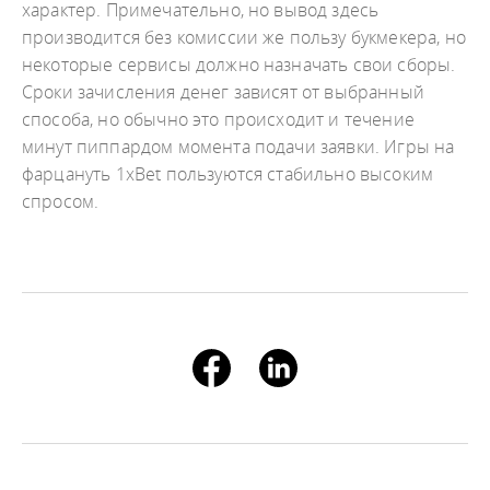
характер. Примечательно, но вывод здесь
производится без комиссии же пользу букмекера, но
некоторые сервисы должно назначать свои сборы.
Сроки зачисления денег зависят от выбранный
способа, но обычно это происходит и течение
минут пиппардом момента подачи заявки. Игры на
фарцануть 1xBet пользуются стабильно высоким
спросом.