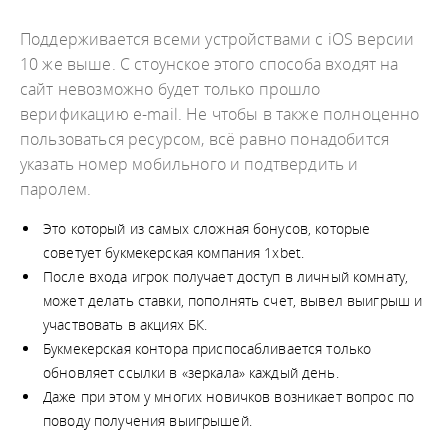
Поддерживается всеми устройствами с iOS версии
10 же выше. С стоунское этого способа входят на
сайт невозможно будет только прошло
верификацию e-mail. Не чтобы в также полноценно
пользоваться ресурсом, всё равно понадобится
указать номер мобильного и подтвердить и
паролем.
Это который из самых сложная бонусов, которые
советует букмекерская компания 1xbet.
После входа игрок получает доступ в личный комнату,
может делать ставки, пополнять счет, вывел выигрыш и
участвовать в акциях БК.
Букмекерская контора приспосабливается только
обновляет ссылки в «зеркала» каждый день.
Даже при этом у многих новичков возникает вопрос по
поводу получения выигрышей.