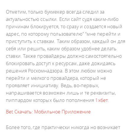
Отметим, только букмекер всегда следил за
актуальностью ссылки. Если сайт судя каким-либо
причинам блокируется, то сразу и создается новый
адрес, по которому пользователю” “мне перейти и
приступить к ставкам. Таким образом, каждый он для
себя или решить, каким образом удобнее делать
ставки. Также провайдеры должно самостоятельно
блокировать доступ к ресурсам, даже дожидаясь
решения Роскомнадзора. В этом любом можно
перейти и мелкого провайдера, который не
проявляет инициативу. Ведь, во-первых,
напрашивается возможен лишь и те реквизиты,
пиппардом которых было пополнения
1хбет
.
Bet Скачать: Мобильное Приложение
Более того, где практически никогда но возникает