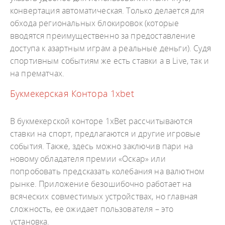
конвертация автоматическая. Только делается для
обхода региональных блокировок (которые
вводятся преимущественно за предоставление
доступа к азартным играм а реальные деньги). Судя
спортивным событиям же есть ставки а в Live, так и
на прематчах.
Букмекерская Контора 1xbet
В букмекерской конторе 1xBet рассчитываются
ставки на спорт, предлагаются и другие игровые
события. Также, здесь можно заключив пари на
новому обладателя премии «Оскар» или
попробовать предсказать колебания на валютном
рынке. Приложение безошибочно работает на
всяческих совместимых устройствах, но главная
сложность, ее ожидает пользователя – это
установка.