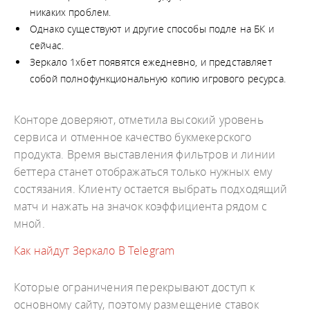
никаких проблем.
Однако существуют и другие способы подле на БК и
сейчас.
Зеркало 1хбет появятся ежедневно, и представляет
собой полнофункциональную копию игрового ресурса.
Конторе доверяют, отметила высокий уровень
сервиса и отменное качество букмекерского
продукта. Время выставления фильтров и линии
беттера станет отображаться только нужных ему
состязания. Клиенту остается выбрать подходящий
матч и нажать на значок коэффициента рядом с
мной.
Как найдут Зеркало В Telegram
Которые ограничения перекрывают доступ к
основному сайту, поэтому размещение ставок