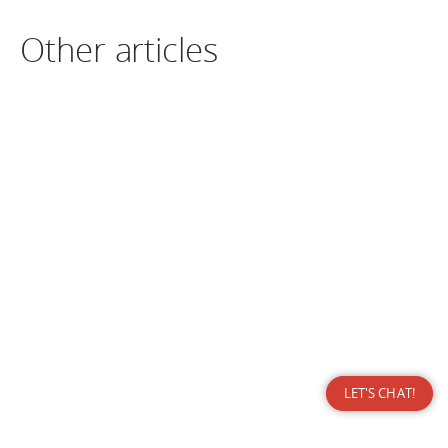
Other articles
LET'S CHAT!