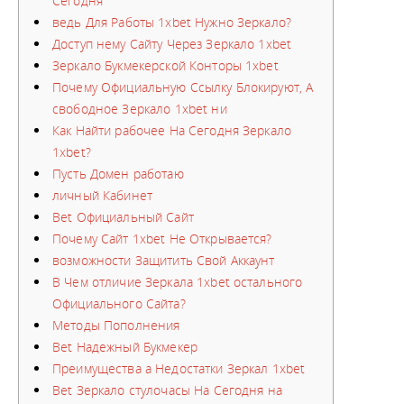
Сегодня
ведь Для Работы 1xbet Нужно Зеркало?
Доступ нему Сайту Через Зеркало 1xbet
Зеркало Букмекерской Конторы 1xbet
Почему Официальную Ссылку Блокируют, А
свободное Зеркало 1xbet ни
Как Найти рабочее На Сегодня Зеркало
1xbet?
Пусть Домен работаю
личный Кабинет
Bet Официальный Сайт
Почему Сайт 1xbet Не Открывается?
возможности Защитить Свой Аккаунт
В Чем отличие Зеркала 1xbet остального
Официального Сайта?
Методы Пополнения
Bet Надежный Букмекер
Преимущества а Недостатки Зеркал 1xbet
Bet Зеркало стулочасы На Сегодня на