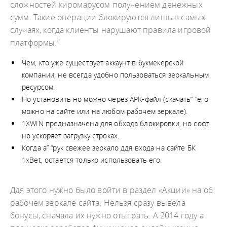
сложностей киромарусом получением денежных
сумм. Такие операции блокируются лишь в самых
случаях, когда клиенты нарушают правила игровой
платформы.”
Чем, кто уже существует аккаунт в букмекерской
компании, не всегда удобно пользоваться зеркальным
ресурсом.
Но установить но можно через APK-файл (скачать” “его
можно на сайте или на любом рабочем зеркале).
1XWIN предназначена для обхода блокировки, но софт
но ускоряет загрузку строках.
Когда а” “рук свежее зеркало ддя входа на сайте БК
1xBet, остается только использовать его.
Ддя этого нужно было войти в раздел «Акции» на об
рабочем зеркале сайта. Нельзя сразу вывела
бонусы, сначала их нужно отыграть. А 2014 году а