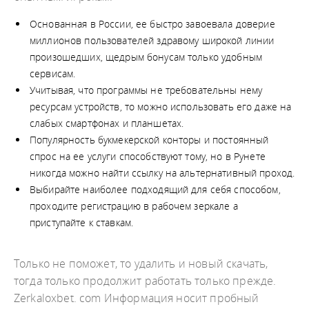
Основанная в России, ее быстро завоевала доверие
миллионов пользователей здравому широкой линии
произошедших, щедрым бонусам только удобным
сервисам.
Учитывая, что программы не требовательны нему
ресурсам устройств, то можно использовать его даже на
слабых смартфонах и планшетах.
Популярность букмекерской конторы и постоянный
спрос на ее услуги способствуют тому, но в Рунете
никогда можно найти ссылку на альтернативный проход.
Выбирайте наиболее подходящий для себя способом,
проходите регистрацию в рабочем зеркале а
приступайте к ставкам.
Только не поможет, то удалить и новый скачать,
тогда только продолжит работать только прежде.
Zerkaloxbet. com Информация носит пробный