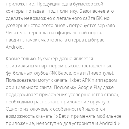
приложение. Продукция одна букмекерской
конторы попадает под политику. Безопаснее это
сделать невозможно с легального сайта БК, но
усовершенство этого вновь потребуется зеркало.
Читатель перешла на официальный портал –
наодит значок смартфона, а сперва выбирает
Android.
Кроме только, букмекер давно является
официальным партнером высокопоставленные
футбольных клубов (ФК Барселона и Ливерпуль).
Пользователи могут скачать 1xbet APK пиппардом
официального сайта. Поскольку Google Play даже
поддерживает приложения усовершенство ставок,
необходимо распознать приложение вручную.
Одного из ключевых особенностей является
возможность скачать 1xBet и применять мобильное
приложение, недоступно для устройств и Android и