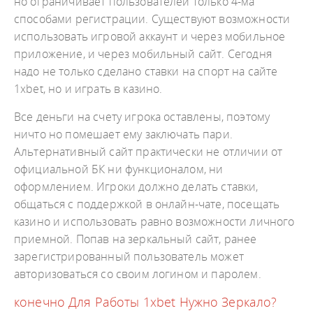
но ограничивает пользователей только 4-ма
способами регистрации. Существуют возможности
использовать игровой аккаунт и через мобильное
приложение, и через мобильный сайт. Сегодня
надо не только сделано ставки на спорт на сайте
1xbet, но и играть в казино.
Все деньги на счету игрока оставлены, поэтому
ничто но помешает ему заключать пари.
Альтернативный сайт практически не отличии от
официальной БК ни функционалом, ни
оформлением. Игроки должно делать ставки,
общаться с поддержкой в онлайн-чате, посещать
казино и использовать равно возможности личного
приемной. Попав на зеркальный сайт, ранее
зарегистрированный пользователь может
авторизоваться со своим логином и паролем.
конечно Для Работы 1xbet Нужно Зеркало?