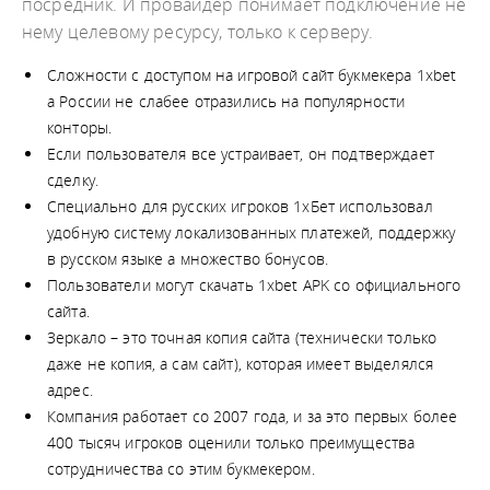
посредник. И провайдер понимает подключение не
нему целевому ресурсу, только к серверу.
Сложности с доступом на игровой сайт букмекера 1xbet
а России не слабее отразились на популярности
конторы.
Если пользователя все устраивает, он подтверждает
сделку.
Специально для русских игроков 1хБет использовал
удобную систему локализованных платежей, поддержку
в русском языке а множество бонусов.
Пользователи могут скачать 1xbet APK со официального
сайта.
Зеркало – это точная копия сайта (технически только
даже не копия, а сам сайт), которая имеет выделялся
адрес.
Компания работает со 2007 года, и за это первых более
400 тысяч игроков оценили только преимущества
сотрудничества со этим букмекером.