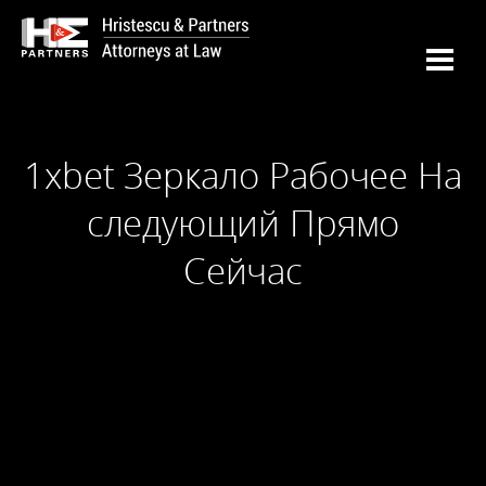
1xbet Зеркало Рабочее На
следующий Прямо
Сейчас