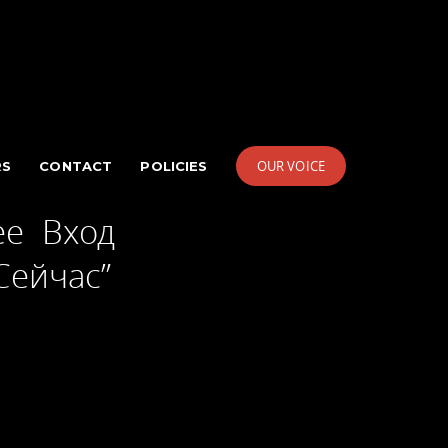
OUR VOICE
RS
CONTACT
POLICIES
 ️ Вход
Сейчас”