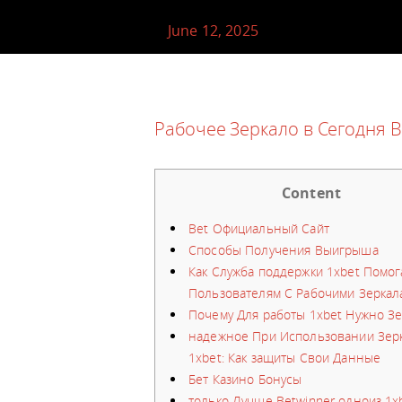
June 12, 2025
Рабочее Зеркало в Сегодня В
Content
Bet Официальный Сайт
Способы Получения Выигрыша
Как Служба поддержки 1xbet Помог
Пользователям С Рабочими Зеркал
Почему Для работы 1xbet Нужно Зе
надежное При Использовании Зер
1xbet: Как защиты Свои Данные
Бет Казино Бонусы
только Лучше Betwinner одноиз 1xb