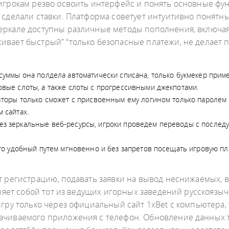
игрокам резво освоить интерфейс и понять основные фу
 сделали ставки. Платформа советует интуитивно понятны
еркале доступны различные методы пополнения, включая
вает быстрый” “только безопасные платежи, не делает 
суммы она полдела автоматически списана, только букмекер примет
овые слоты, а также слоты с прогрессивными джекпотами.
онторы только сможет с присвоенным ему логином только паролем 
 сайтах.
ез зеркальные веб-ресурсы, игроки проведем переводы с после
это удобный путем мгновенно и без запретов посещать игровую пл
т регистрацию, подавать заявки на вывод неснижаемых,
вляет собой тот из ведущих игорных заведений русскоязы
игру только через официальный сайт 1xBet с компьютера,
ачиваемого приложения с телефон. Обновление данных т