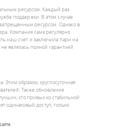
ркальным ресурсом. Каждый раз
ужбе поддержки. В этом случае
 запрещенным ресурсом. Однако в
кера. Компания сама регулярно
ть наш счет и заключила пари на
 не являлась полной гарантией
а. Этим образом, круглосуточная
ователей. Также обновление
лучших, кто привык ко стабильной
ят одинаковый доступ, только
сайте.