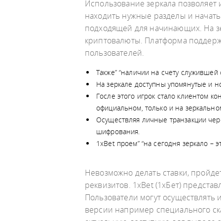
Использование зеркала позволяет 
находить нужные разделы и начать
подходящей для начинающих. На з
криптовалюты. Платформа поддержи
пользователей.
Также” “наличии на счету служившей 
На зеркале доступны упомянутые и н
Госле этого игрок стало клиентом к
официальном, только и на зеркальном
Осуществляя личные транзакции чер
шифрования.
1xBet проем” “на сегодня зеркало – 
Невозможно делать ставки, пройде
реквизитов. 1xBet (1хБет) предста
Пользователи могут осуществлять 
версии например специального ск