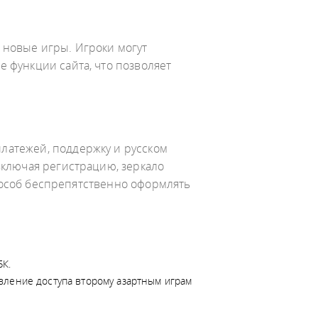
 новые игры. Игроки могут
 функции сайта, что позволяет
латежей, поддержку и русском
включая регистрацию, зеркало
 способ беспрепятственно оформлять
БК.
вление доступа второму азартным играм