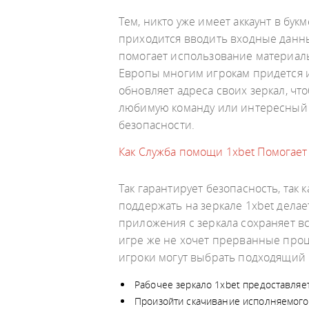
Тем, никто уже имеет аккаунт в бу
приходится вводить входные данны
помогает использование материал
Европы многим игрокам придется ис
обновляет адреса своих зеркал, ч
любимую команду или интересный м
безопасности.
Как Служба помощи 1xbet Помогает
Так гарантирует безопасность, так
поддержать на зеркале 1xbet дела
приложения с зеркала сохраняет вс
игре же не хочет прерванные проце
игроки могут выбрать подходящий 
Рабочее зеркало 1xbet предоставляет
Произойти скачивание исполняемого ф