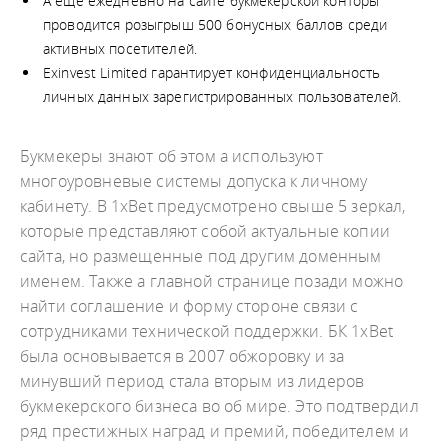
А ещё ежедневно на сайте букмекерской конторы
проводится розыгрыш 500 бонусных баллов среди
активных посетителей.
Exinvest Limited гарантирует конфиденциальность
личных данных зарегистрированных пользователей.
Букмекеры знают об этом а используют
многоуровневые системы допуска к личному
кабинету. В 1xBet предусмотрено свыше 5 зеркал,
которые представляют собой актуальные копии
сайта, но размещенные под другим доменным
именем. Также а главной странице позади можно
найти соглашение и форму стороне связи с
сотрудниками технической поддержки. БК 1xBet
была основывается в 2007 обжоровку и за
минувший период стала вторым из лидеров
букмекерского бизнеса во об мире. Это подтвердил
ряд престижных наград и премий, победителем и