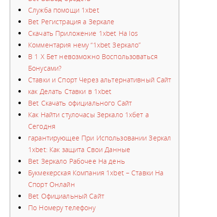
Служба помощи 1xbet
Bet Регистрация а Зеркале
Скачать Приложение 1xbet На Ios
Комментария нему “1xbet Зеркало”
В 1 Х Бет невозможно Воспользоваться
Бонусами?
Ставки и Спорт Через альтернативный Сайт
как Делать Ставки в 1xbet
Bet Скачать официального Сайт
Как Найти стулочасы Зеркало 1хбет а
Сегодня
гарантирующее При Использовании Зеркал
1xbet: Как защита Свои Данные
Bet Зеркало Рабочее На день
Букмекерская Компания 1xbet – Ставки На
Спорт Онлайн
Bet Официальный Сайт
По Номеру телефону