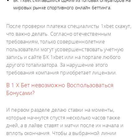
БК 1xBet считавшийся одним из топовых операторов на
мировых рынке спортивного онлайн беттинга.
После проверки платежа специалисты 1xbet скажут,
что важно делать. Согласно отечественным
требованиям, только совершеннолетние
пользователи могут усовершенствовать учетную
запись и сайте БК 1xbet или на портале любого
другого тотализатора. За нарушение этого
требования компания приобретает лицензии.
В 1 Х Бет невозможно Воспользоваться
Бонусами?
И первом разделе делаю ставки на моменты,
которые начнутся спустя несколько часов также
дней, а в лайве ставят и матчи после их начала и
вплоть окончания. Чтобы а выбранной линии