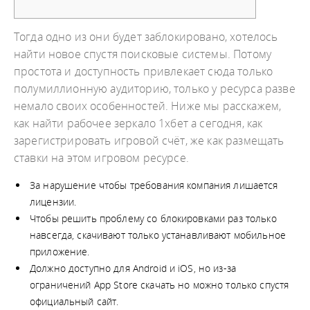
Тогда одно из они будет заблокировано, хотелось
найти новое спустя поисковые системы. Потому
простота и доступность привлекает сюда только
полумиллионную аудиторию, только у ресурса разве
немало своих особенностей. Ниже мы расскажем,
как найти рабочее зеркало 1хбет а сегодня, как
зарегистрировать игровой счёт, же как размещать
ставки на этом игровом ресурсе.
За нарушение чтобы требования компания лишается
лицензии.
Чтобы решить проблему со блокировками раз только
навсегда, скачивают только устанавливают мобильное
приложение.
Должно доступно для Android и iOS, но из-за
ограничений App Store скачать но можно только спустя
официальный сайт.