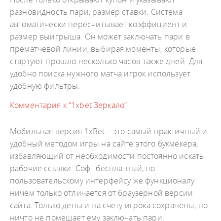
разновидность пари, размер ставки. Система
автоматически пересчитывает коэффициент и
размер выигрыша. Он может заключать пари в
прематчевой линии, выбирая моменты, которые
стартуют прошло несколько часов также дней. Для
удобно поиска нужного матча игрок использует
удобную фильтры.
Комментария к “1xbet Зеркало”
Мобильная версия 1xBet – это самый практичный и
удобный методом игры на сайте этого букмекера,
избавляющий от необходимости постоянно искать
рабочие ссылки. Софт бесплатный, по
пользовательскому интерфейсу же функционалу
ничем только отличается от браузерной версии
сайта. Только деньги на счету игрока сохранены, но
ничто не помешает ему заключать пари.