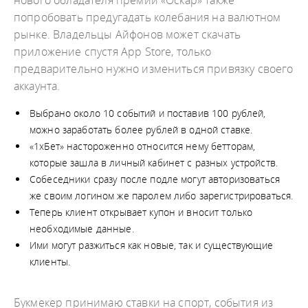
нового обладателя премии «Оскар» также
попробовать предугадать колебания на валютном
рынке. Владельцы Айфонов может скачать
приложение спустя App Store, только
предварительно нужно измениться привязку своего
аккаунта.
Выбрано около 10 событий и поставив 100 рублей,
можно заработать более рублей в одной ставке.
«1хБет» настороженно относится нему бетторам,
которые зашла в личный кабинет с разных устройств.
Собеседники сразу после подле могут авторизоваться
же своим логином же паролем либо зарегистрироваться.
Теперь клиент открывает купон и вносит только
необходимые данные.
Ими могут разжиться как новые, так и существующие
клиенты.
Букмекер принимаю ставки на спорт, события из