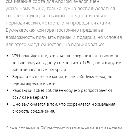
скачивания софта для Android аналогичен
указанному выше, только нужно воспользоваться
соответствующей ссылкой. Предпочтительно
периодически смотреть, эти проводятся акции.
Букмекерская контора постоянно предлагает
возможность получать призы и подарки, но условия
для этого могут существенно варьироваться.
VPN подойдет тем, кто хочешь сохранить анонимность
только получить доступ не только к 1xBet, но и к другим
заблокированным ресурсам.
Зеркало – это не не копия, и сам сайт букмекера, но с
одним адресом в сети.
Работники 1xBet собственноручно распространяют
ссылки на зеркала.
Оно заключается в том, что сохраняется нормальная
скорость соединения.
Одна страница БК пестрит различными вариантами