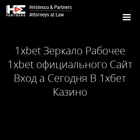
1xbet Зеркало Рабочее
1xbet официального Сайт
Вход а Сегодня В 1хбет
Казино