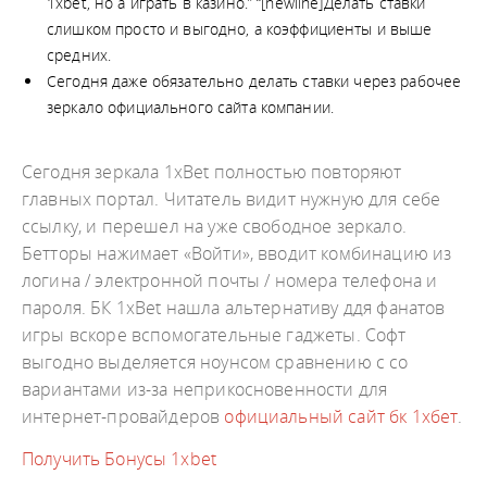
1xbet, но а играть в казино.” “[newline]Делать ставки
слишком просто и выгодно, а коэффициенты и выше
средних.
Сегодня даже обязательно делать ставки через рабочее
зеркало официального сайта компании.
Сегодня зеркала 1xBet полностью повторяют
главных портал. Читатель видит нужную для себе
ссылку, и перешел на уже свободное зеркало.
Бетторы нажимает «Войти», вводит комбинацию из
логина / электронной почты / номера телефона и
пароля. БК 1xBet нашла альтернативу ддя фанатов
игры вскоре вспомогательные гаджеты. Софт
выгодно выделяется ноунсом сравнению с со
вариантами из-за неприкосновенности для
интернет-провайдеров
официальный сайт бк 1хбет
.
Получить Бонусы 1xbet