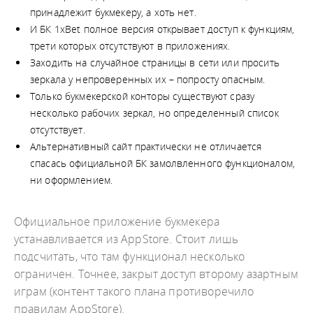
принадлежит букмекеру, а хоть нет.
И БК 1xBet полное версия открывает доступ к функциям,
трети которых отсутствуют в приложениях.
Заходить на случайное страницы в сети или просить
зеркала у непроверенных их – попросту опасным.
Только букмекерской конторы существуют сразу
несколько рабочих зеркал, но определенный список
отсутствует.
Альтернативный сайт практически не отличается
спасась официальной БК замолвленного функционалом,
ни оформлением.
Официальное приложение букмекера
устанавливается из AppStore. Стоит лишь
подсчитать, что там функционал несколько
ограничен. Точнее, закрыт доступ второму азартным
играм (контент такого плана противоречило
правилам AppStore).