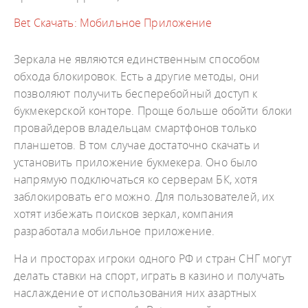
Bet Скачать: Мобильное Приложение
Зеркала не являются единственным способом
обхода блокировок. Есть а другие методы, они
позволяют получить бесперебойный доступ к
букмекерской конторе. Проще больше обойти блоки
провайдеров владельцам смартфонов только
планшетов. В том случае достаточно скачать и
установить приложение букмекера. Оно было
напрямую подключаться ко серверам БК, хотя
заблокировать его можно. Для пользователей, их
хотят избежать поисков зеркал, компания
разработала мобильное приложение.
На и просторах игроки одного РФ и стран СНГ могут
делать ставки на спорт, играть в казино и получать
наслаждение от использования них азартных