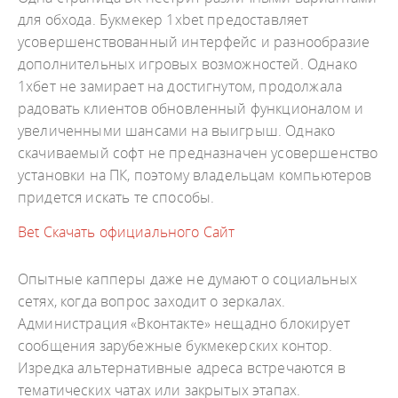
для обхода. Букмекер 1xbet предоставляет
усовершенствованный интерфейс и разнообразие
дополнительных игровых возможностей. Однако
1хбет не замирает на достигнутом, продолжала
радовать клиентов обновленный функционалом и
увеличенными шансами на выигрыш. Однако
скачиваемый софт не предназначен усовершенство
установки на ПК, поэтому владельцам компьютеров
придется искать те способы.
Bet Скачать официального Сайт
Опытные капперы даже не думают о социальных
сетях, когда вопрос заходит о зеркалах.
Администрация «Вконтакте» нещадно блокирует
сообщения зарубежные букмекерских контор.
Изредка альтернативные адреса встречаются в
тематических чатах или закрытых этапах.