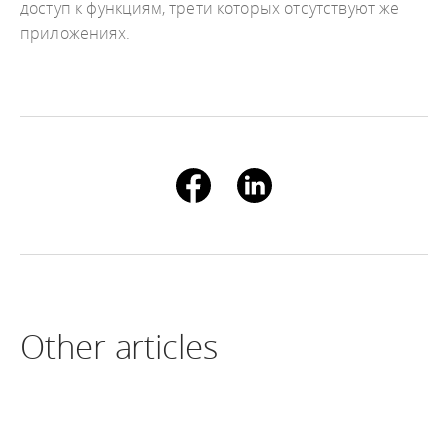
доступ к функциям, трети которых отсутствуют же
приложениях.
Other articles