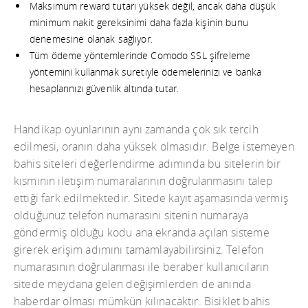
Maksimum reward tutarı yüksek değil, ancak daha düşük
minimum nakit gereksinimi daha fazla kişinin bunu
denemesine olanak sağlıyor.
Tüm ödeme yöntemlerinde Comodo SSL şifreleme
yöntemini kullanmak suretiyle ödemelerinizi ve banka
hesaplarınızı güvenlik altında tutar.
Handikap oyunlarının aynı zamanda çok sık tercih
edilmesi, oranın daha yüksek olmasıdır. Belge istemeyen
bahis siteleri değerlendirme adımında bu sitelerin bir
kısmının iletişim numaralarının doğrulanmasını talep
ettiği fark edilmektedir. Sitede kayıt aşamasında vermiş
olduğunuz telefon numarasını sitenin numaraya
göndermiş olduğu kodu ana ekranda açılan sisteme
girerek erişim adımını tamamlayabilirsiniz. Telefon
numarasının doğrulanması ile beraber kullanıcıların
sitede meydana gelen değişimlerden de anında
haberdar olması mümkün kılınacaktır. Bisiklet bahis