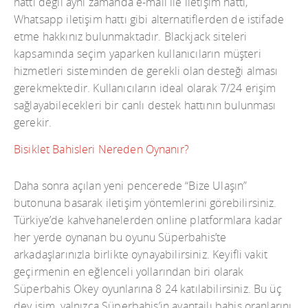
hattı değil aynı zamanda e-mail ile iletişim hattı,
Whatsapp iletişim hattı gibi alternatiflerden de istifade
etme hakkınız bulunmaktadır. Blackjack siteleri
kapsamında seçim yaparken kullanıcıların müşteri
hizmetleri sisteminden de gerekli olan desteği alması
gerekmektedir. Kullanıcıların ideal olarak 7/24 erişim
sağlayabilecekleri bir canlı destek hattının bulunması
gerekir.
Bisiklet Bahisleri Nereden Oynanır?
Daha sonra açılan yeni pencerede “Bize Ulaşın”
butonuna basarak iletişim yöntemlerini görebilirsiniz.
Türkiye’de kahvehanelerden online platformlara kadar
her yerde oynanan bu oyunu Süperbahis’te
arkadaşlarınızla birlikte oynayabilirsiniz. Keyifli vakit
geçirmenin en eğlenceli yollarından biri olarak
Süperbahis Okey oyunlarına 8 24 katılabilirsiniz. Bu üç
dev isim, yalnızca Süperbahis’in avantajlı bahis oranlarını