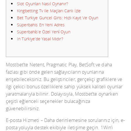
Slot Oyunları Nasıl Oynanır?
Kingbetting Tv Ile Maçları Canlı İzle
Bet Turkiye Guncel Giris: Hızlı Kayıt Ve Oyun
Süperbahis En Yeni Adres
Süperbahi̇s’e Özel Yeni̇ Oyun
In Türkiye’de Yasal Mıdır?
Mostbet’te Netent, Pragmatic Play, BetSoft ve daha
fazlası gibi önde gelen sağlayıcıların oyunlarına
erişebileceksiniz. Bu geliştiriciler, gerçekçi grafiklere ve
ilgi çekici bonus özelliklere sahip yüksek kaliteli oyunlar
yaratmalarıyla bilinir. Dolayısıyla, Mostbet’te oynarken
çeşitli eğlenceli seçenekler bulacağınıza
güvenebilirsiniz.
E-posta Hizmeti – Daha derinlemesine sorularınız için, e-
posta yoluyla destek ekibiyle iletişime geçin. 1Win’i