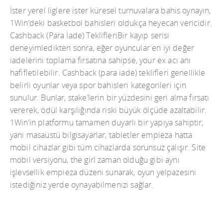
İster yerel liglere ister küresel turnuvalara bahis oynayın,
1Win’deki basketbol bahisleri oldukça heyecan vericidir.
Cashback (Para İade) TeklifleriBir kayıp serisi
deneyimledikten sonra, eğer oyuncular en iyi değer
iadelerini toplama fırsatına sahipse, your ex acı anı
hafifletilebilir. Cashback (para iade) teklifleri genellikle
belirli oyunlar veya spor bahisleri kategorileri için
sunulur. Bunlar, stake’lerin bir yüzdesini geri alma fırsatı
vererek, ödül karşılığında riski büyük ölçüde azaltabilir.
1Win’in platformu tamamen duyarlı bir yapıya sahiptir,
yani masaüstü bilgisayarlar, tabletler empieza hatta
mobil cihazlar gibi tüm cihazlarda sorunsuz çalışır. Site
mobil versiyonu, the girl zaman olduğu gibi aynı
işlevsellik empieza düzeni sunarak, oyun yelpazesini
istediğiniz yerde oynayabilmenizi sağlar.