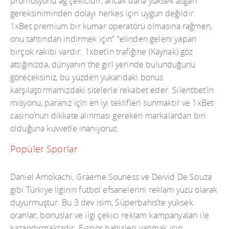
promosyonu ag çekicidir, ancak daha yüksek asgari
gereksiniminden dolayı herkes için uygun değildir.
1xBet premium bir kumar operatörü olmasına rağmen,
onu tahtından indirmek için” “elinden geleni yapan
birçok rakibi vardır. 1xbet’in trafiğine (Kaynak) göz
attığınızda, dünyanın the girl yerinde bulunduğunu
göreceksiniz, bu yüzden yukarıdaki bonus
karşılaştırmamızdaki sitelerle rekabet eder. Silentbet’in
misyonu, paranız için en iyi teklifleri sunmaktır ve 1xBet
casino’nun dikkate alınması gereken markalardan biri
olduğuna kuvvetle inanıyoruz.
Popüler Sporlar
Daniel Amokachi, Graeme Souness ve Deivid De Souza
gibi Türkiye liginin futbol efsanelerini reklam yüzü olarak
duyurmuştur. Bu 3 dev isim, Süperbahis’te yüksek
oranlar, bonuslar ve ilgi çekici reklam kampanyaları ile
kazandırmaktadır. E-spor bahisleri yapmak için