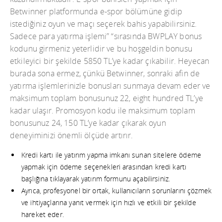
Betwinner platformunda e-spor bölümüne gidip
istediğiniz oyun ve maçı seçerek bahis yapabilirsiniz.
Sadece para yatırma işlemi” “sırasında BWPLAY bonus
kodunu girmeniz yeterlidir ve bu hoşgeldin bonusu
etkileyici bir şekilde 5850 TL’ye kadar çıkabilir. Heyecan
burada sona ermez, çünkü Betwinner, sonraki afin de
yatırma işlemlerinizle bonusları sunmaya devam eder ve
maksimum toplam bonusunuz 22, eight hundred TL’ye
kadar ulaşır. Promosyon kodu ile maksimum toplam
bonusunuz 24, 150 TL’ye kadar çıkarak oyun
deneyiminizi önemli ölçüde artırır.
Kredi kartı ile yatırım yapma imkanı sunan sitelere ödeme
yapmak için ödeme seçenekleri arasından kredi kartı
başlığına tıklayarak yatırım formunu açabilirsiniz.
Ayrıca, profesyonel bir ortak, kullanıcıların sorunlarını çözmek
ve ihtiyaçlarına yanıt vermek için hızlı ve etkili bir şekilde
hareket eder.