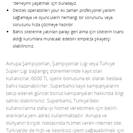
“deneyimi yaşatmak için buradayız.
Destek operatörleri your ex zaman profesyonel yardım
sağlamaya ve oyuncuların herhangi bir sorununu veya
sorusunu hızla çözmeye hazırdır.
Bahis sitelerine yatırılan parayı geri alma için sitelerin lisans
aldığı kurumlara müracaat edebilir empieza şikayetçi
olabilirsiniz.
Avrupa Şampiyonları, Şampiyonlar Ligi veya Türkiye
Süper Ligi başlangıç dönemlerinde kayıt olan
kullanıcılar, 6000 TL üyelik bonusuna ek olarak bedava
bahis kazanabilirler. Süperbahis kayıt kampanyalarını
takip ederek güncel bonus kampanyaları hakkında bilgi
sahibi olabilirsiniz. Süperbahis, Türkiye’deki
kullanıcılarına daha iyi hizmet verebilmek için belirli
aralıklarla yeni adres kullanmaktadır. Avrupa ve
dünyanın birçok noktasında hizmet veren internet site,
Türkiye’de de hızlı ve kesintisiz işlem sağlayabilmek için