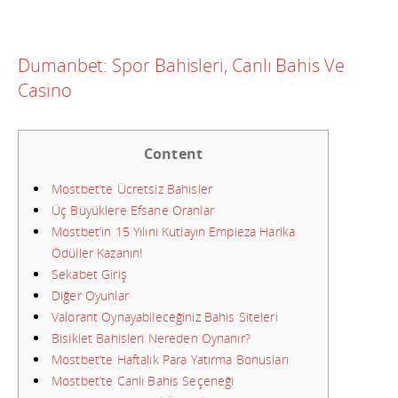
Dumanbet: Spor Bahisleri, Canlı Bahis Ve
Casino
Content
Mostbet’te Ücretsiz Bahisler
Üç Büyüklere Efsane Oranlar
Mostbet’in 15 Yılını Kutlayın Empieza Harika
Ödüller Kazanın!
Sekabet Giriş
Diğer Oyunlar
Valorant Oynayabileceğiniz Bahis Siteleri
Bisiklet Bahisleri Nereden Oynanır?
Mostbet’te Haftalık Para Yatırma Bonusları
Mostbet’te Canlı Bahis Seçeneği