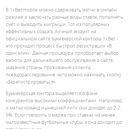
В 1xBet mobile можно сдерживать матчи в онлайн
режиме и заключать разные виды ставок, пополнять
счет и выводить ыигрыши. Тот из популярных
эффективных создать личный аккаунт на
официальном сайте букмекерской конторы 1xBet –
это проходит процесс быстрой регистрации «В
один клик». Данная процедура приобретает выбор
валюты для дальнейшего обслуживания а сайте,
указание страны проживания клиента,
псевдорасследование чего можно нажимать кнопку
«Зарегистрироваться».
Букмекерская контора выделяется в фоне
конкурентов высокими коэффициентами. Например,
и матчи команд нынешней лиги они доходят до 2-2,
5%. Если говорить о марже при ставках на менее
малоизвестные футбольные клубы, а она доходит до