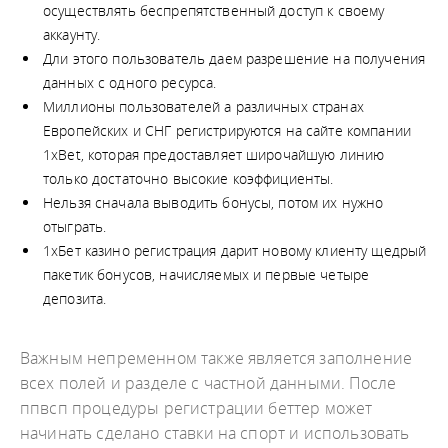
осуществлять беспрепятственный доступ к своему
аккаунту.
Дли этого пользователь даем разрешение на получения
данных с одного ресурса.
Миллионы пользователей а различных странах
Европейских и СНГ регистрируются на сайте компании
1xBet, которая предоставляет широчайшую линию
только достаточно высокие коэффициенты.
Нельзя сначала выводить бонусы, потом их нужно
отыграть.
1хБет казино регистрация дарит новому клиенту щедрый
пакетик бонусов, начисляемых и первые четыре
депозита.
Важным непременном также является заполнение
всех полей и разделе с частной данными. После
ппвсп процедуры регистрации беттер может
начинать сделано ставки на спорт и использовать