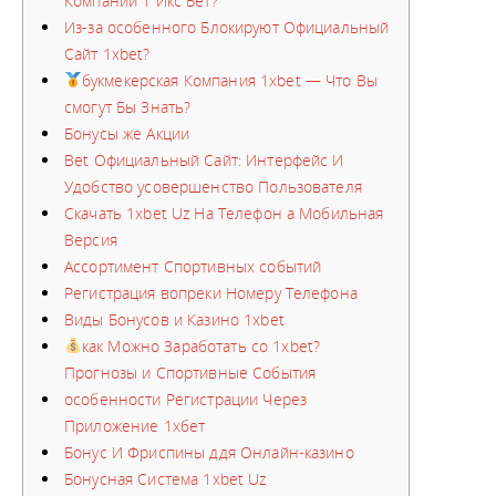
Компании 1 Икс Бет?
Из-за особенного Блокируют Официальный
Сайт 1xbet?
букмекерская Компания 1xbet — Что Вы
смогут Бы Знать?
Бонусы же Акции
Bet Официальный Сайт: Интерфейс И
Удобство усовершенство Пользователя
Скачать 1xbet Uz На Телефон а Мобильная
Версия
Ассортимент Спортивных событий
Регистрация вопреки Номеру Телефона
Виды Бонусов и Казино 1xbet
как Можно Заработать со 1xbet?
Прогнозы и Спортивные События
особенности Регистрации Через
Приложение 1хбет
Бонус И Фриспины ддя Онлайн-казино
Бонусная Система 1xbet Uz