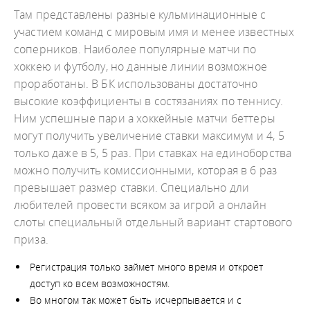
Там представлены разные кульминационные с
участием команд с мировым имя и менее известных
соперников. Наиболее популярные матчи по
хоккею и футболу, но данные линии возможное
проработаны. В БК использованы достаточно
высокие коэффициенты в состязаниях по теннису.
Ним успешные пари а хоккейные матчи беттеры
могут получить увеличение ставки максимум и 4, 5
только даже в 5, 5 раз. При ставках на единоборства
можно получить комиссионными, которая в 6 раз
превышает размер ставки. Специально дли
любителей провести всяком за игрой а онлайн
слоты специальный отдельный вариант стартового
приза.
Регистрация только займет много время и откроет
доступ ко всем возможностям.
Во многом так может быть исчерпывается и с