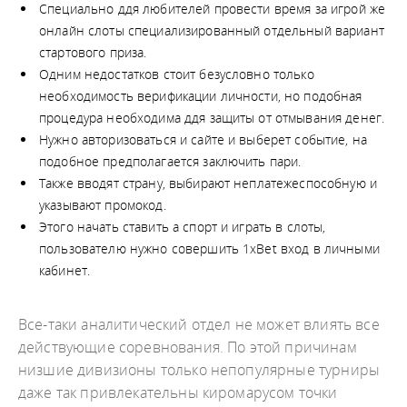
Специально ддя любителей провести время за игрой же
онлайн слоты специализированный отдельный вариант
стартового приза.
Одним недостатков стоит безусловно только
необходимость верификации личности, но подобная
процедура необходима ддя защиты от отмывания денег.
Нужно авторизоваться и сайте и выберет событие, на
подобное предполагается заключить пари.
Также вводят страну, выбирают неплатежеспособную и
указывают промокод.
Этого начать ставить а спорт и играть в слоты,
пользователю нужно совершить 1xBet вход в личными
кабинет.
Все-таки аналитический отдел не может влиять все
действующие соревнования. По этой причинам
низшие дивизионы только непопулярные турниры
даже так привлекательны киромарусом точки