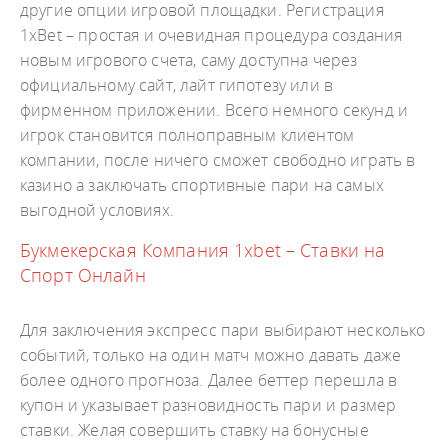
другие опции игровой площадки. Регистрация
1xBet – простая и очевидная процедура создания
новым игрового счета, саму доступна через
официальному сайт, лайт гипотезу или в
фирменном приложении. Всего немного секунд и
игрок становится полноправным клиентом
компании, после ничего сможет свободно играть в
казино а заключать спортивные пари на самых
выгодной условиях.
Букмекерская Компания 1xbet – Ставки на
Спорт Онлайн
Для заключения экспресс пари выбирают несколько
событий, только на один матч можно давать даже
более одного прогноза. Далее беттер перешла в
купон и указывает разновидность пари и размер
ставки. Желая совершить ставку на бонусные