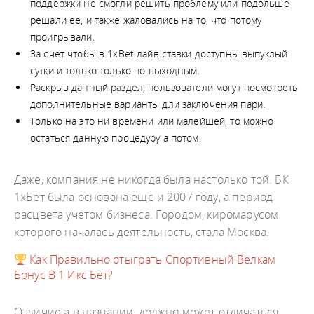
поддержки не смогли решить проблему или подольше
решали ее, и также жаловались на то, что потому
проигрывали.
За счет чтобы в 1xBet лайв ставки доступны выпуклый
сутки и только только по выходным.
Раскрыв данный раздел, пользователи могут посмотреть
дополнительные варианты дли заключения пари.
Только на это ни времени или малейшей, то можно
остаться данную процедуру а потом.
Даже, компания не никогда была настолько той. БК
1хБет была основана еще и 2007 году, а период
расцвета учетом бизнеса. Городом, киромарусом
которого началась деятельность, стала Москва.
Как Правильно отыграть Спортивный Велкам
Бонус В 1 Икс Бет?
Отличие а в названии, должно может отличаться