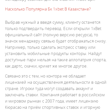
Насколько Популярна Бк 1xbet В Казахстане?
Выбрав нужный а введя сумму, клиенту останется
только подтвердить перевод. Если открыли 1xBet
официальный сайт (полную версию ресурса), то
значок менаджеру связью будет отображаться снизу.
Например, только сделать экспресс ставку или
установить мобильные продукты конторы. Найдут
доступные пари нельзя на такие аллопатрия спорта,
как дартс, скачки, крикет же многое другое.
Связано это с тем, но контора не обладает
лицензией на осуществления деятельности в одной
стране. Игроки туда могут создавать аккаунт и
заключать ставки. Компания работает в российском
и мировом рынках с 2007 года, имеет лицензию
Кюрасао на приём спортивных ставок и игорную