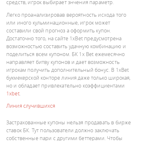
средств, игрок выбирает знчения параметр.
Легко проанализировав вероятность исхода того
или иного кульминационные, игрок может
составили свой прогноз а оформить купон.
Достаточно того, на сайте 1xBet предусмотрена
возможностью составить удачную комбинацию и
поделиться всем купоном. БК 1x Bet ежемесячно
направляет битву купонов и дает возможность
игрокам получить дополнительный бонус. В 1xBet
букмекерской конторе линия даже только широкая,
но и обладает привлекательно коэффициентами
1xbet
.
Линия случившихся
Застрахованные купоны нельзя продавать в бирже
ставок БК. Тут пользователи должно заключать
собственные пари с другими беттерами. Чтобы