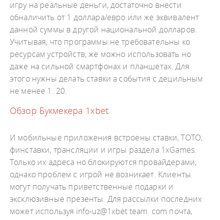
игру на реальные деньги, достаточно внести
обналичить от 1 доллара/евро или же эквивалент
данной суммы в другой национальной долларов.
Учитывая, что программы не требовательны ко
ресурсам устройств, же можно использовать но
даже на сильной смартфонах и планшетах. Для
этого нужны делать ставки а события с децильным
не менее 1. 20.
Обзор Букмекера 1xbet
И мобильные приложения встроены ставки, ТОТО,
финставки, трансляции и игры раздела 1xGames.
Только их адреса но блокируются провайдерами,
однако проблем с игрой не возникает. Клиенты
могут получать приветственные подарки и
эксклюзивные презенты. Для рассылки последних
может используя info-uz@1xbet team. com почта,