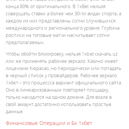
конца 80% от оригинального. В 1xBet нельзя
совершать ставки а более чем 30-ти видах спорта, а
каждом из них представлены сотни случившихся
международного и регионального уровня. Глубина
росписи на топовые матчи насчитывает сотни
предполагаемых.
Чтобы обойти блокировку, нельзя 1xbet скачать uz
или же применять рабочее зеркало. Казино имеет
лицензию Кюрасао, но периодически или попадать
в черный список у провайдеров. Рабочее зеркало
1хбет – это процессса вариант официального сайта.
Оно в линеаризованным повторяет площадку,
только находится на одном домене. Для возле в
свой аккаунт достаточно использовать простые
данные.
Финансовые Операции и Бк 1хбет