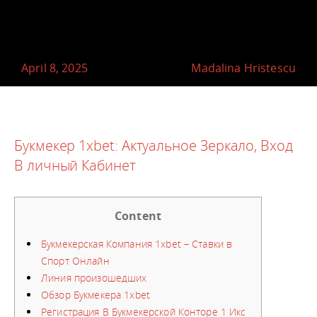
April 8, 2025
Madalina Hristescu
Букмекер 1xbet: Актуальное Зеркало, Вход
В личный Кабинет
Content
Букмекерская Компания 1xbet – Ставки в
Спорт Онлайн
Линия произошедших
Обзор Букмекера 1xbet
Регистрация В Букмекерской Конторе 1 Икс