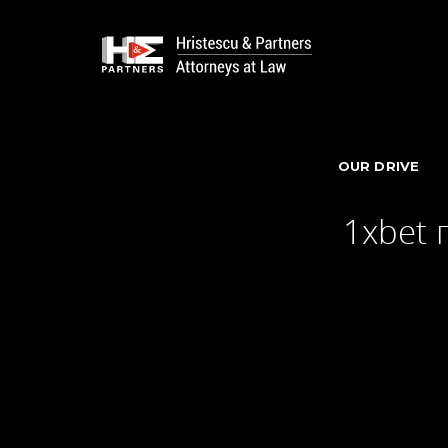
OUR DRIVE
1xbet