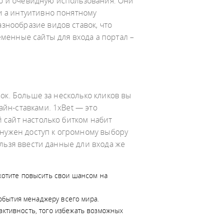
о и очевидную использования. Они
и а интуитивно понятному
знообразие видов ставок, что
еменные сайты для входа а портал –
вок. Больше за несколько кликов вы
айн-ставками. 1xBet — это
 сайт настолько битком набит
 нужен доступ к огромному выбору
ельзя ввести данные дли входа же
 хотите повысить свои шансом на
обытия менаджеру всего мира.
активность, того избежать возможных