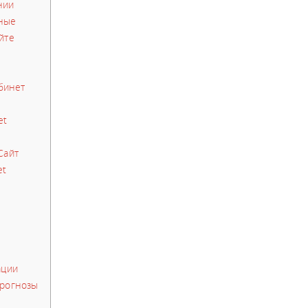
нии
нные
йте
абинет
et
Сайт
et
ации
Прогнозы