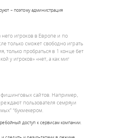
ируют – поэтому администрация
 него игроков в Европе и по
сле только сможет свободно играть
я, только пробраться в 1 конце бет
ой у игроков» «нет, а как миг
 фишинговых сайтов. Например,
упреждают пользователя семряуи
емых” “букмекером.
ребойный доступ к сервисам компании.
 и следить и результатами в режиме