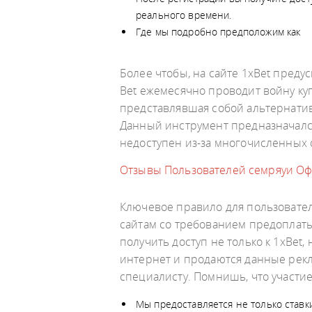
реального времени.
Где мы подробно предположим как
Более чтобы, на сайте 1xBet пред
Bet ежемесячно проводит войну ку
представлявшая собой альтернатив
Данный инструмент предназначался”
недоступен из-за многочисленных 
Отзывы Пользователей семряуи Оф
Ключевое правило для пользовате
сайтам со требованием предоплаты
получить доступ не только к 1xBet
интернет и продаются данные рек
специалисту. Помнишь, что участие
Мы предоставляется не только ставки 