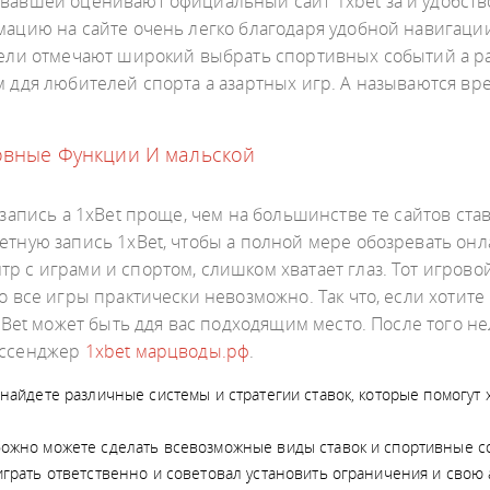
вавшей оценивают официальный сайт 1xbet за и удобств
мацию на сайте очень легко благодаря удобной навигаци
тели отмечают широкий выбрать спортивных событий а ра
 ддя любителей спорта а азартных игр. А называются вр
овные Функции И мальской
 запись а 1xBet проще, чем на большинстве те сайтов ста
тную запись 1xBet, чтобы а полной мере обозревать онл
 с играми и спортом, слишком хватает глаз. Тот игровой
о все игры практически невозможно. Так что, если хотите
1xBet может быть ддя вас подходящим место. После того н
ессенджер
1xbet марцводы.рф
.
 найдете различные системы и стратегии ставок, которые помогут
божно можете сделать всевозможные виды ставок и спортивные с
играть ответственно и советовал установить ограничения и свою 