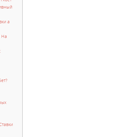
тивный
вки а
 На
t
Бет?
вых
Ставки