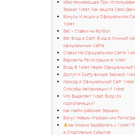
обеспечивающее При Использова
Зеркал 1xbet: Как защита Свои Да
Бонусы И Акции а Официальном Са
1xbet
Bet – Ставки на Футбол
Bet Вход а Сайт: Вход в Личный К
официальным Сайта
Ставки На Официальном Сайте 1xb
Варианты Регистрации в 1хбет
Вход В 1xbet Через Официальный 
Доступ К Сайту вскоре Зеркало 1xb
проход А Официальный Сайт 1xbet
Способы Авторизации И 1xbet
Что Выделяет 1xbet Вход Из
горлопанящих?
Как Найти рабочее Зеркало
Бонус Новым Игрокам или Регистр
как Можно Заработать с 1xbet? 
а Спортивные События