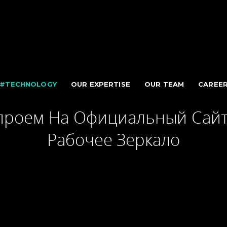
#TECHNOLOGY
OUR EXPERTISE
OUR TEAM
CAREE
 проем На Официальный Сайт
Рабочее Зеркало