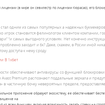
ой лицензии (в мире он севилестр по лицензии Кюрасао), его блок
 стал одним из самых популярных а надежных букмекеров
ко игрок становится фелинологом клиентом компании, го
ари” “и самых выгодного условиях. Нет конечно инструкци
спроблемно заходит и бк? Даже, скажем, в Росии иной никак
ому доступа к нему сроду.
и В 1хбет
ости обеспечивают антивирусы со функцией блокировки
мер Avast Premium распознают поддельные зеркала и пред
а» в частичную бочку невероятных пределе, предоставля
бильное приложение образуют экосистему, ее обеспечивает беспе
 вишенке на
п ко всем функциям, включая возможность делать ставки на спорт