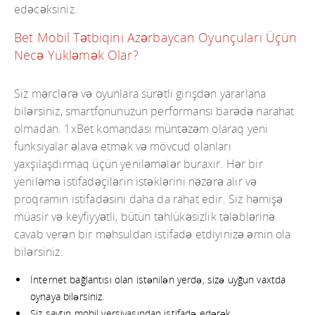
edəcəksiniz.
Bet Mobil Tətbiqini Azərbaycan Oyunçuları Üçün
Necə Yükləmək Olar?
Siz mərclərə və oyunlara sürətli girişdən yararlana
bilərsiniz, smartfonunuzun performansı barədə narahat
olmadan. 1xBet komandası müntəzəm olaraq yeni
funksiyalar əlavə etmək və mövcud olanları
yaxşılaşdırmaq üçün yeniləmələr buraxır. Hər bir
yeniləmə istifadəçilərin istəklərini nəzərə alır və
proqramın istifadəsini daha da rahat edir. Siz həmişə
müasir və keyfiyyətli, bütün təhlükəsizlik tələblərinə
cavab verən bir məhsuldan istifadə etdiyinizə əmin ola
bilərsiniz.
İnternet bağlantısı olan istənilən yerdə, sizə uyğun vaxtda
oynaya bilərsiniz.
Siz saytın mobil versiyasından istifadə edərək