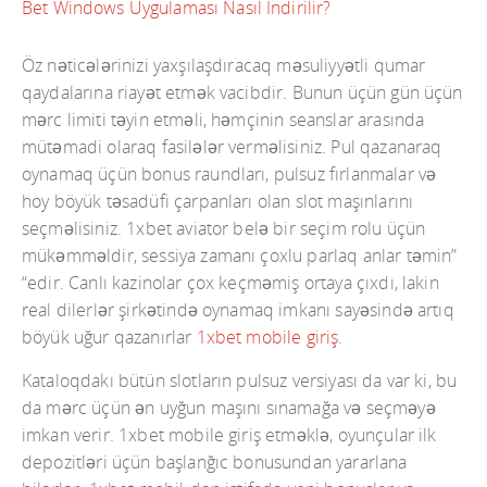
Bet Windows Uygulaması Nasıl Indirilir?
Öz nəticələrinizi yaxşılaşdıracaq məsuliyyətli qumar
qaydalarına riayət etmək vacibdir. Bunun üçün gün üçün
mərc limiti təyin etməli, həmçinin seanslar arasında
mütəmadi olaraq fasilələr verməlisiniz. Pul qazanaraq
oynamaq üçün bonus raundları, pulsuz fırlanmalar və
hoy böyük təsadüfi çarpanları olan slot maşınlarını
seçməlisiniz. 1xbet aviator belə bir seçim rolu üçün
mükəmməldir, sessiya zamanı çoxlu parlaq anlar təmin”
“edir. Canlı kazinolar çox keçməmiş ortaya çıxdı, lakin
real dilerlər şirkətində oynamaq imkanı sayəsində artıq
böyük uğur qazanırlar
1xbet mobile giriş
.
Kataloqdakı bütün slotların pulsuz versiyası da var ki, bu
da mərc üçün ən uyğun maşını sınamağa və seçməyə
imkan verir. 1xbet mobile giriş etməklə, oyunçular ilk
depozitləri üçün başlanğıc bonusundan yararlana