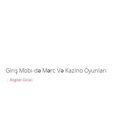
Giriş Mobi-də Mərc Və Kazino Oyunları
• Bogdan Coraci