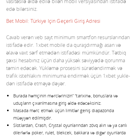
vasitəsilə əldə edilə bilən mobil versiyasından istifadə
edə bilərsiniz.
Bet Mobil: Türkiye Için Geçerli Giriş Adresi
Cavab verən veb sayt minimum smartfon resurslarından
istifadə edir. 1xbet mobile da quraşdırmağı asan və
əlavə vaxt sərf etmədən istifadəsi mümkündür. Tətbiq
şəxsi hesabınız üçün daha yüksək səviyyədə qorunma
təmin edəcək. Yükləmə prosesini sürətləndirmək və
trafik istehlakını minimuma endirmək üçün 1xbet yukle-
dən istifadə etməyə dəyər.
Burada həmçinin mərclərinizin” “tarixinə, bonuslara və
uduşların çıxarılmasına giriş əldə edəcəksiniz.
Masada mərc etmək üçün limitlər geniş diapazonda
müəyyən edilmişdir.
Slotlardan, Crash, Crystal oyunlarından zövq alın və ya canlı
dilerlərlə poker, rulet, blekcek, bakkara və digər oyunlarda