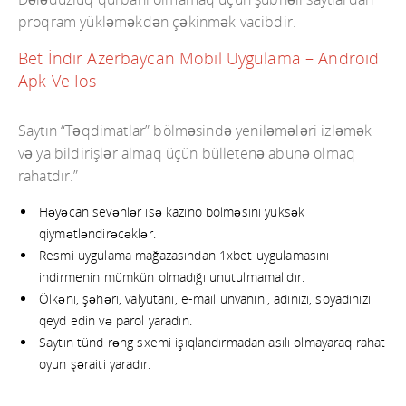
proqram yükləməkdən çəkinmək vacibdir.
Bet İndir Azerbaycan Mobil Uygulama – Android
Apk Ve Ios
Saytın “Təqdimatlar” bölməsində yeniləmələri izləmək
və ya bildirişlər almaq üçün bülletenə abunə olmaq
rahatdır.”
Həyəcan sevənlər isə kazino bölməsini yüksək
qiymətləndirəcəklər.
Resmi uygulama mağazasından 1xbet uygulamasını
indirmenin mümkün olmadığı unutulmamalıdır.
Ölkəni, şəhəri, valyutanı, e-mail ünvanını, adınızı, soyadınızı
qeyd edin və parol yaradın.
Saytın tünd rəng sxemi işıqlandırmadan asılı olmayaraq rahat
oyun şəraiti yaradır.