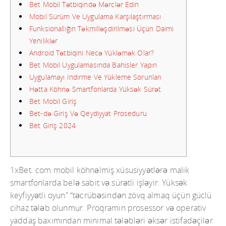
Bet Mobil Tətbiqində Mərclər Edin
Mobil Sürüm Ve Uygulama Karşılaştırması
Funksionallığın Təkmilləşdirilməsi Üçün Daimi
Yeniliklər
Android Tətbiqini Necə Yükləmək Olar?
Bet Mobil Uygulamasında Bahisler Yapın
Uygulamayı Indirme Ve Yükleme Sorunları
Hətta Köhnə Smartfonlarda Yüksək Sürət
Bet Mobil Giriş
Bet-də Giriş Və Qeydiyyat Proseduru
Bet Giriş 2024
1xBet. com mobil köhnəlmiş xüsusiyyətlərə malik
smartfonlarda belə sabit və sürətli işləyir. Yüksək
keyfiyyətli oyun” “təcrübəsindən zövq almaq üçün güclü
cihaz tələb olunmur. Proqramın prosessor və operativ
yaddaş baxımından minimal tələbləri əksər istifadəçilər