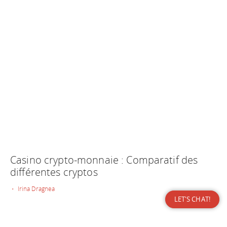
Casino crypto-monnaie : Comparatif des
différentes cryptos
• Irina Dragnea
LET'S CHAT!