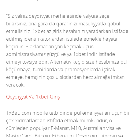
“Siz yalnız qeydiyyat mərhələsində valyuta seçə
bilərsiniz, ona görə də qərarınızı məsuliyyətlə qəbul
etməlisiniz. 1xbet az giris hesabınızı yaradarkən istifadə
edilmiş identifikatorlardan istifadə etməklə həyata
keçirilir. Bloklamadan yan keçmək üçün
administrasiyamız güzgü və ya 1xbet indir istifadə
etməyi tövsiyə edir. Alternativ keçid sizə hesabınıza pul
köçürməyə, turnirlərdə və promosyonlarda iştirak
etməyə, həmçinin çoxlu slotlardan həzz almağa imkan
verəcək.
Qeydiyyat Və 1xbet Giriş
1xBet. com mobile tətbiqində pul əməliyyatları üçün bir
çox xidmətlərdən istifadə etmək mümkündür, o
cümlədən populyar E-Manat, M10, Australian visa və
MasterCard. Bitcoin, Ethereum, Dogecoin, Litecoin və