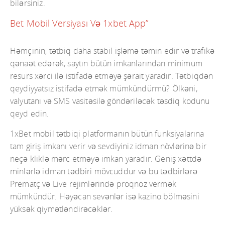
bilərsiniz.
Bet Mobil Versiyası Və 1xbet App”
Həmçinin, tətbiq daha stabil işləmə təmin edir və trafikə
qənaət edərək, saytın bütün imkanlarından minimum
resurs xərci ilə istifadə etməyə şərait yaradır. Tətbiqdən
qeydiyyatsız istifadə etmək mümkündürmü? Ölkəni,
valyutanı və SMS vasitəsilə göndəriləcək təsdiq kodunu
qeyd edin.
1xBet mobil tətbiqi platformanın bütün funksiyalarına
tam giriş imkanı verir və sevdiyiniz idman növlərinə bir
neçə kliklə mərc etməyə imkan yaradır. Geniş xəttdə
minlərlə idman tədbiri mövcuddur və bu tədbirlərə
Prematç və Live rejimlərində proqnoz vermək
mümkündür. Həyəcan sevənlər isə kazino bölməsini
yüksək qiymətləndirəcəklər.