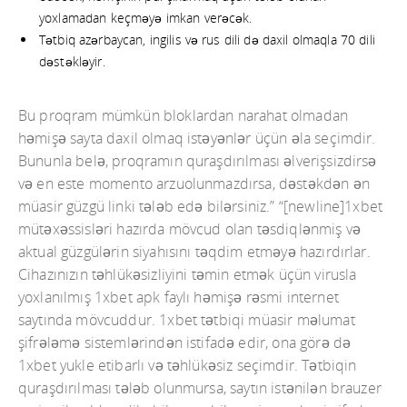
yoxlamadan keçməyə imkan verəcək.
Tətbiq azərbaycan, ingilis və rus dili də daxil olmaqla 70 dili
dəstəkləyir.
Bu proqram mümkün bloklardan narahat olmadan
həmişə sayta daxil olmaq istəyənlər üçün əla seçimdir.
Bununla belə, proqramın quraşdırılması əlverişsizdirsə
və en este momento arzuolunmazdırsa, dəstəkdən ən
müasir güzgü linki tələb edə bilərsiniz.” “[newline]1xbet
mütəxəssisləri hazırda mövcud olan təsdiqlənmiş və
aktual güzgülərin siyahısını təqdim etməyə hazırdırlar.
Cihazınızın təhlükəsizliyini təmin etmək üçün virusla
yoxlanılmış 1xbet apk faylı həmişə rəsmi internet
saytında mövcuddur. 1xbet tətbiqi müasir məlumat
şifrələmə sistemlərindən istifadə edir, ona görə də
1xbet yukle etibarlı və təhlükəsiz seçimdir. Tətbiqin
quraşdırılması tələb olunmursa, saytın istənilən brauzer