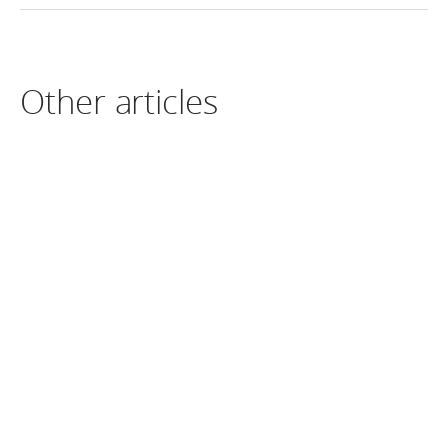
Other articles