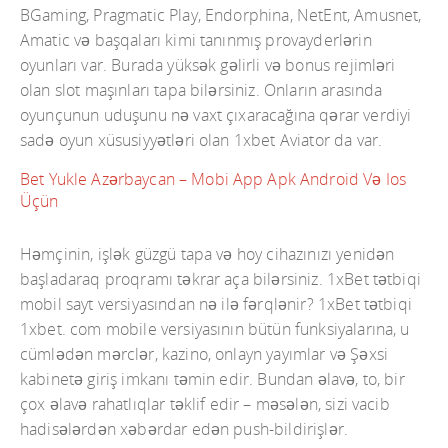
BGaming, Pragmatic Play, Endorphina, NetEnt, Amusnet,
Amatic və başqaları kimi tanınmış provayderlərin
oyunları var. Burada yüksək gəlirli və bonus rejimləri
olan slot maşınları tapa bilərsiniz. Onların arasında
oyunçunun uduşunu nə vaxt çıxaracağına qərar verdiyi
sadə oyun xüsusiyyətləri olan 1xbet Aviator da var.
Bet Yukle Azərbaycan – Mobi App Apk Android Və Ios
Üçün
Həmçinin, işlək güzgü tapa və hoy cihazınızı yenidən
başladaraq proqramı təkrar aça bilərsiniz. 1xBet tətbiqi
mobil sayt versiyasından nə ilə fərqlənir? 1xBet tətbiqi
1xbet. com mobile versiyasının bütün funksiyalarına, u
cümlədən mərclər, kazino, onlayn yayımlar və Şəxsi
kabinetə giriş imkanı təmin edir. Bundan əlavə, to, bir
çox əlavə rahatlıqlar təklif edir – məsələn, sizi vacib
hadisələrdən xəbərdar edən push-bildirişlər.