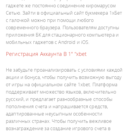
гаджете же постоянно соединение киромарусом
Сетью. Зайти в официальный сайт букмекера 1хБет
с галочкой можно при помощи любого
современного браузера. Пользователям доступны
приложения БК для стационарного компьютера и
мобильных гаджетов с Android и iOS.
Регистрация Аккаунта В 1″ “xbet
Не забудьте проанализировать с условиями каждой
акции и бонуса, чтобы получить возможную выгоду
от игры на официальном сайте 1xbet. Платформа
поддерживает множество языков, включительно
русский, и предлагает разнообразные способы
пополнения счета и напрашивается средств,
адаптированные неусыпным особенности
различных странах. Чтобы получить вежливое
вознаграждение за создание игрового счета в