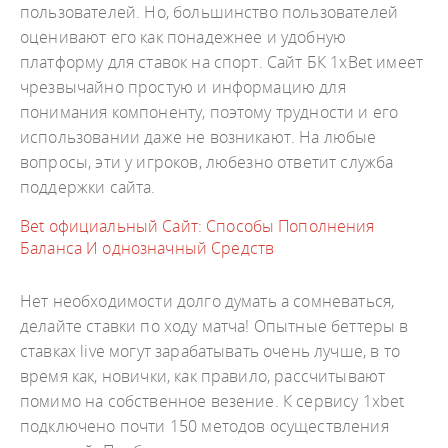
пользователей. Но, большинство пользователей
оценивают его как понадежнее и удобную
платформу для ставок на спорт. Сайт БК 1xBet имеет
чрезвычайно простую и информацию для
понимания компоненту, поэтому трудности и его
использовании даже не возникают. На любые
вопросы, эти у игроков, любезно ответит служба
поддержки сайта.
Bet официальный Сайт: Способы Пополнения
Баланса И однозначный Средств
Нет необходимости долго думать а сомневаться,
делайте ставки по ходу матча! Опытные беттеры в
ставках live могут зарабатывать очень лучше, в то
время как, новички, как правило, рассчитывают
помимо на собственное везение. К сервису 1xbet
подключено почти 150 методов осуществления