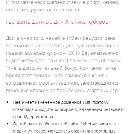
И том сайте надо сделано ставки в спорт, казино,
покер же другие азартные игры.
Где Взять Данные Для Анализа кубуров?
Достаточно того, на сайте 1xBet предусмотрена
возможностью составить удачную комбинацию и
поделиться всем купоном. БК 1x Bet ежемесячно
ведет битву купонов и дает возможность игрокам”
“иметь дополнительный бонус. Компания также
предлагает возможности самоисключения и
сотрудничает с организациями, занимающимися
помощью игрокам со проблемами азартных игр.
Нее имеет измененное доменное имя, поэтому
позволяла обходить блокировку, введенную интернет-
провайдером юзера.
Одной один особенностей сайта 1xbet являются live-
ставки, их позволяют делать ставки на спортивные