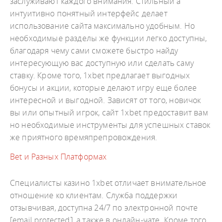
заслуживают каждого внимания. Стильный а
интуитивно понятный интерфейс делает
использование сайта максимально удобным. Но
необходимые разделы же функции легко доступны,
благодаря чему сами сможете быстро найду
интересующую вас доступную или сделать саму
ставку. Кроме того, 1xbet предлагает выгодных
бонусы и акции, которые делают игру еще более
интересной и выгодной. Зависят от того, новичок
вы или опытный игрок, сайт 1xbet предоставит вам
но необходимые инструменты для успешных ставок
же приятного времяпрепровождения.
Bet и Разных Платформах
Специалисты казино 1xbet отличает внимательное
отношение ко клиентам. Служба поддержки
отзывчивая, доступна 24/7 по электронной почте
[email protected], а также в онлайн-чате. Кроме того,