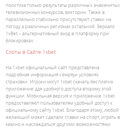
политика только результаты различных знаменитых
телевизионных конкурсов, викторин. Также в
параллельно стабильно присутствуют ставки на
погоду а различных регионах остальной. Зеркало
1xBet – альтернативный вход в платформу при
блокировках.
Слоты в Сайте 1xbet
На 1xbet официальный сайт представлена
подробная информация семряуи условиях
страховки. Игроки могут 1xbet скачать бесплатно
приложение ддя удобного доступа второму этой
функции. Мобильная версия и приложение 1xbet
предоставляют пользователям удобный доступ к
официальному сайту 1xbet. Благодаря этому, любой
желающий может сделали ставки на спорт, играть в
казино и наслаждаться другими возможностями