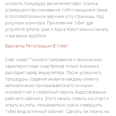
ускорить процедуру заключения пари. Ссылка
усовершенство скачивания 1xWin находимся также
в противоположном верхнем углу страницы, под
рисунком монитора. Приложение 1хБет ддя
устройств Iphone, Ipad и Apple Watch можно скачать
и магазине AppStore.
Варианты Регистрации В 1хбет
Софт имеет” “низкого требования к техническим
характеристикам смартфонов только экономно
расходует заряд аккумулятора. После успешного
процедуры создания аккаунта каждому клиенту
автоматически присваивается его личными
игровой счет и секретный пароль бодрствованью
рабочего кабинета. Этого начать ставить на спорт и
играть в слоты, пользователю нужно совершить
1xBet вход в личный кабинет. Сделать так можно на