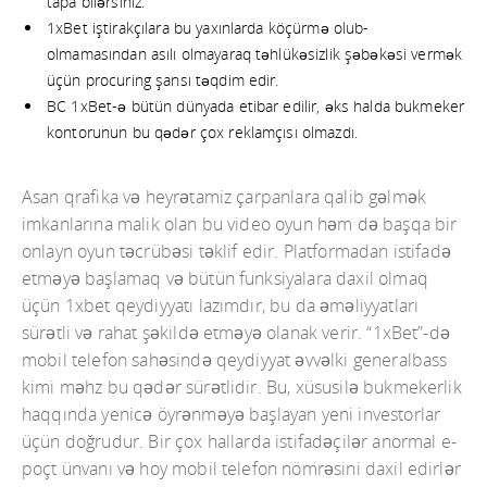
tapa bilərsiniz.
1xBet iştirakçılara bu yaxınlarda köçürmə olub-
olmamasından asılı olmayaraq təhlükəsizlik şəbəkəsi vermək
üçün procuring şansı təqdim edir.
BC 1xBet-ə bütün dünyada etibar edilir, əks halda bukmeker
kontorunun bu qədər çox reklamçısı olmazdı.
Asan qrafika və heyrətamiz çarpanlara qalib gəlmək
imkanlarına malik olan bu video oyun həm də başqa bir
onlayn oyun təcrübəsi təklif edir. Platformadan istifadə
etməyə başlamaq və bütün funksiyalara daxil olmaq
üçün 1xbet qeydiyyatı lazımdır, bu da əməliyyatları
sürətli və rahat şəkildə etməyə olanak verir. “1xBet”-də
mobil telefon sahəsində qeydiyyat əvvəlki generalbass
kimi məhz bu qədər sürətlidir. Bu, xüsusilə bukmekerlik
haqqında yenicə öyrənməyə başlayan yeni investorlar
üçün doğrudur. Bir çox hallarda istifadəçilər anormal e-
poçt ünvanı və hoy mobil telefon nömrəsini daxil edirlər