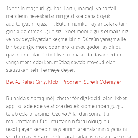
1xbet-in məşhurluğu hər il artır, maraqlı və sərfəli
mərclərin həvəskarlarının getdikcə daha böyük
auditoriyasını qazanır. Bütün mümkün əyləncələrə tam
giriş əldə etmək üçün siz 1xbet mobile giriş etməlisiniz
və hoy qeydiyyatdan keçməlisiniz. Düzgün yanaşma ilə
bir başlanğıc mərc edənlərə kifayət qədər layiqli pul
qazandıra bilər. 1xbet live bölməsində davam edən
yarışa mərc edərkən, mütləq saytda mövcud olan
statistikanı təhlil etməyə dəyər.
Bet Az Rahat Giriş, Mobil Proqram, Sürətli Ödənişlər
Bu halda siz artıq möjligheter för dig keçidi olan 1xbet
app istifadə edə və ahora dəstək xidmətindən güzgü
tələb edə bilərsiniz. Özü və Allahdan sonra itkin
məlumatların üfüqi, müştərinin fərdi olduğunu
təsdiqləyən sənədin saytlarının taramalarının siyahısını
göndərməyi » « əmr etdi. Tərəfdarlar, işin rəsmi saytında