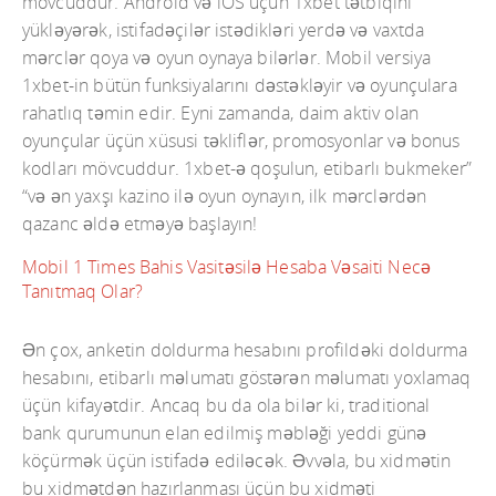
mövcuddur. Android və iOS üçün 1xbet tətbiqini
yükləyərək, istifadəçilər istədikləri yerdə və vaxtda
mərclər qoya və oyun oynaya bilərlər. Mobil versiya
1xbet-in bütün funksiyalarını dəstəkləyir və oyunçulara
rahatlıq təmin edir. Eyni zamanda, daim aktiv olan
oyunçular üçün xüsusi təkliflər, promosyonlar və bonus
kodları mövcuddur. 1xbet-ə qoşulun, etibarlı bukmeker”
“və ən yaxşı kazino ilə oyun oynayın, ilk mərclərdən
qazanc əldə etməyə başlayın!
Mobil 1 Times Bahis Vasitəsilə Hesaba Vəsaiti Necə
Tanıtmaq Olar?
Ən çox, anketin doldurma hesabını profildəki doldurma
hesabını, etibarlı məlumatı göstərən məlumatı yoxlamaq
üçün kifayətdir. Ancaq bu da ola bilər ki, traditional
bank qurumunun elan edilmiş məbləği yeddi günə
köçürmək üçün istifadə ediləcək. Əvvəla, bu xidmətin
bu xidmətdən hazırlanması üçün bu xidməti