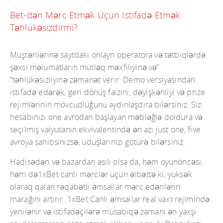
Bet-dən Mərc Etmək Üçün Istifadə Etmək
Təhlükəsizdirmi?
Müştərilərinə saytdakı onlayn operatora və tətbiqlərdə
şəxsi məlumatların mütləq məxfiliyinə və”
“təhlükəsizliyinə zəmanət verir. Demo versiyasından
istifadə edərək, geri dönüş faizini, dəyişkənliyi və prize
rejimlərinin mövcudluğunu aydınlaşdıra bilərsiniz. Siz
hesabınızı one avrodan başlayan məbləğlə doldura və
seçilmiş valyutanın ekvivalentində ən azı just one, five
avroya sahibsinizsə, uduşlarınızı götürə bilərsiniz.
Hadisədən və bazardan asılı olsa da, həm oyunöncəsi,
həm də1xBet canlı mərclər üçün əlbəttə ki, yüksək
olaraq qalan rəqabətli əmsallar mərc edənlərin
marağını artırır. 1xBet Canlı əmsallar real vaxt rejimində
yenilənir və istifadəçilərə müsabiqə zamanı ən yaxşı