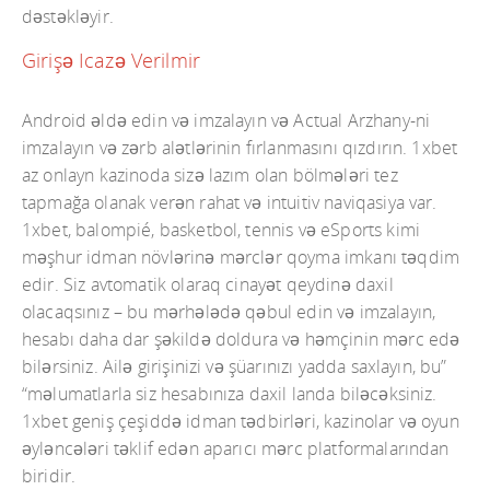
dəstəkləyir.
Girişə Icazə Verilmir
Android əldə edin və imzalayın və Actual Arzhany-ni
imzalayın və zərb alətlərinin fırlanmasını qızdırın. 1xbet
az onlayn kazinoda sizə lazım olan bölmələri tez
tapmağa olanak verən rahat və intuitiv naviqasiya var.
1xbet, balompié, basketbol, tennis və eSports kimi
məşhur idman növlərinə mərclər qoyma imkanı təqdim
edir. Siz avtomatik olaraq cinayət qeydinə daxil
olacaqsınız – bu mərhələdə qəbul edin və imzalayın,
hesabı daha dar şəkildə doldura və həmçinin mərc edə
bilərsiniz. Ailə girişinizi və şüarınızı yadda saxlayın, bu”
“məlumatlarla siz hesabınıza daxil landa biləcəksiniz.
1xbet geniş çeşiddə idman tədbirləri, kazinolar və oyun
əyləncələri təklif edən aparıcı mərc platformalarından
biridir.