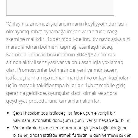
“Onlayn kazinomuz işıqlandırmanın keyfiyyətindən asılı
olmayaraq rahat oynamağa imkan verən tünd rəng
sxeminə malikdir. 1xbet mobil-də intuitiv naviqasiya sizi
maraqlandıran bölməni tapmağı asanlaşdıracaq.
Kazinoda Curacao hökumətinin 8048/JAZ nömrəsi
altında aktiv lisenziyası var və onu asanlıqla yoxlamaq
olar. Promosyonlar bölməsində yeni və müntəzəm
istifadəçilər həmişə idman mərcləri və onlayn kazinolar
üçün maraqlı təkliflər tapa bilərlər. 1xbet mobile giriş
qərarına gəldikdə, oyunçular daxil olmalı və ahora
qeydiyyat prosedurunu tamamlamalıdırlar.
Şəxsi hesabınızda istifadəçi istifadə üçün əlverişli bir
valyutanı, avtomatik dönüşüm üçün əlverişli hesab edə bilər.
Və səhifənin bukmeker kontorunun girişinə bağlı olduğunu
bilsələr, ondan istifadə etmək fürsətini əldən verməyəcəklər.