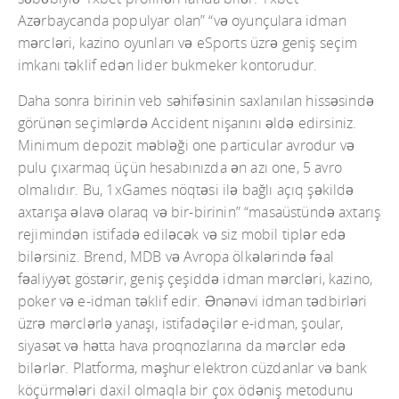
Azərbaycanda populyar olan” “və oyunçulara idman
mərcləri, kazino oyunları və eSports üzrə geniş seçim
imkanı təklif edən lider bukmeker kontorudur.
Daha sonra birinin veb səhifəsinin saxlanılan hissəsində
görünən seçimlərdə Accident nişanını əldə edirsiniz.
Minimum depozit məbləği one particular avrodur və
pulu çıxarmaq üçün hesabınızda ən azı one, 5 avro
olmalıdır. Bu, 1xGames nöqtəsi ilə bağlı açıq şəkildə
axtarışa əlavə olaraq və bir-birinin” “masaüstündə axtarış
rejimindən istifadə ediləcək və siz mobil tiplər edə
bilərsiniz. Brend, MDB və Avropa ölkələrində fəal
fəaliyyət göstərir, geniş çeşiddə idman mərcləri, kazino,
poker və e-idman təklif edir. Ənənəvi idman tədbirləri
üzrə mərclərlə yanaşı, istifadəçilər e-idman, şoular,
siyasət və hətta hava proqnozlarına da mərclər edə
bilərlər. Platforma, məşhur elektron cüzdanlar və bank
köçürmələri daxil olmaqla bir çox ödəniş metodunu