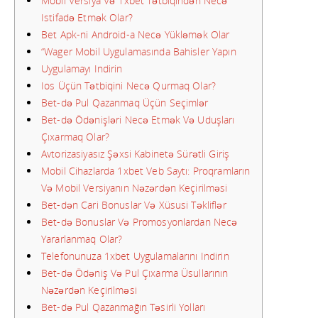
Mobil Versiya Və 1xbet Tətbiqindən Necə
Istifadə Etmək Olar?
Bet Apk-ni Android-a Necə Yükləmək Olar
“Wager Mobil Uygulamasında Bahisler Yapın
Uygulamayı Indirin
Ios Üçün Tətbiqini Necə Qurmaq Olar?
Bet-də Pul Qazanmaq Üçün Seçimlər
Bet-də Ödənişləri Necə Etmək Və Uduşları
Çıxarmaq Olar?
Avtorizasiyasız Şəxsi Kabinetə Sürətli Giriş
Mobil Cihazlarda 1xbet Veb Saytı: Proqramların
Və Mobil Versiyanın Nəzərdən Keçirilməsi
Bet-dən Cari Bonuslar Və Xüsusi Təkliflər
Bet-də Bonuslar Və Promosyonlardan Necə
Yararlanmaq Olar?
Telefonunuza 1xbet Uygulamalarını Indirin
Bet-də Ödəniş Və Pul Çıxarma Üsullarının
Nəzərdən Keçirilməsi
Bet-də Pul Qazanmağın Təsirli Yolları