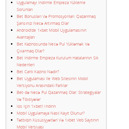
Uygulamayı Indirme Empieza Yükleme
Sorunları
Bet Bonusları Və Promosyonları: Qazanmaq
Şansınızı Necə Artırmaq Olar
Android’de 1xbet Mobil Uygulamasının
Avantajları
Bet Kazinosunda Necə Pul Yükləmək Və
Çıxarmaq Olar?
Bet Indirme Empieza Kurulum Hatalarının Sık
Nedenleri
Bet Canlı Kazino Nədir?
Bet Uygulaması Ile Web Sitesinin Mobil
Versiyonu Arasındaki Farklar
Bet-də Necə Pul Qazanmaq Olar: Strategiyalar
Və Tövsiyələr
Ios Için 1xbet’i Indirin
Mobil Uygulamaya Nasıl Kayıt Olunur?
Tətbiqin Xüsusiyyətləri Və 1xbet Veb Saytının
Mobil Versiyası