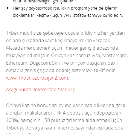
onun funksionallığını genişləndirir.
Hər şey qaydasındadırsa, lakin proqram yenə də işləmir,
bloklamaları keçmək üçün VPN istifadə etməyə cəhd edin.
1xbet mobil sizə şəbəkəyə qoşula bildiyiniz hər yerdən
onların şirkətində vaxt keçirməyə imkan verəcək.
Masada mərc etmək üçün limitlər geniş diapazonda
müəyyən edilmişdir. Onlayn kazinomuz Visa, Mastercard,
Ethereum, Dogecoin, Skrill və bir çox başqaları daxil
olmaqla geniş çeşiddə ödəniş sistemləri təklif edir
www.1xbet-azerbaijan2.com
.
Aşağı Sürətli Internetdə Stabil Iş
Onlayn kazino bonusları oyunçuların sadiqliklərinə görə
aldıqları mükafatlardır. İlk 4 depozit üçün depozitdən
200%, həmçinin 150 pulsuz fırlanma əldə etmək üçün
1xbet yukle və ya rəsmi internet saytından istifadə edə