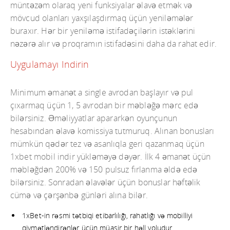
müntəzəm olaraq yeni funksiyalar əlavə etmək və
mövcud olanları yaxşılaşdırmaq üçün yeniləmələr
buraxır. Hər bir yeniləmə istifadəçilərin istəklərini
nəzərə alır və proqramın istifadəsini daha da rahat edir.
Uygulamayı Indirin
Minimum əmanət a single avrodan başlayır və pul
çıxarmaq üçün 1, 5 avrodan bir məbləğə mərc edə
bilərsiniz. Əməliyyatlar apararkən oyunçunun
hesabından əlavə komissiya tutmuruq. Alınan bonusları
mümkün qədər tez və asanlıqla geri qazanmaq üçün
1xbet mobil indir yükləməyə dəyər. İlk 4 əmanət üçün
məbləğdən 200% və 150 ​​pulsuz fırlanma əldə edə
bilərsiniz. Sonradan əlavələr üçün bonuslar həftəlik
cümə və çərşənbə günləri alına bilər.
1xBet-in rəsmi tətbiqi etibarlılığı, rahatlığı və mobilliyi
qiymətləndirənlər üçün müasir bir həll yoludur.