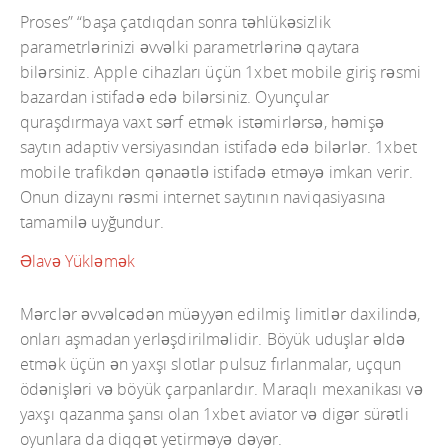
Proses” “başa çatdıqdan sonra təhlükəsizlik
parametrlərinizi əvvəlki parametrlərinə qaytara
bilərsiniz. Apple cihazları üçün 1xbet mobile giriş rəsmi
bazardan istifadə edə bilərsiniz. Oyunçular
quraşdırmaya vaxt sərf etmək istəmirlərsə, həmişə
saytın adaptiv versiyasından istifadə edə bilərlər. 1xbet
mobile trafikdən qənaətlə istifadə etməyə imkan verir.
Onun dizaynı rəsmi internet saytının naviqasiyasına
tamamilə uyğundur.
Əlavə Yükləmək
Mərclər əvvəlcədən müəyyən edilmiş limitlər daxilində,
onları aşmadan yerləşdirilməlidir. Böyük uduşlar əldə
etmək üçün ən yaxşı slotlar pulsuz fırlanmalar, uçqun
ödənişləri və böyük çarpanlardır. Maraqlı mexanikası və
yaxşı qazanma şansı olan 1xbet aviator və digər sürətli
oyunlara da diqqət yetirməyə dəyər.