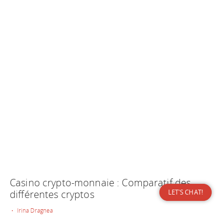
Casino crypto-monnaie : Comparatif des
LET'S CHAT!
différentes cryptos
• Irina Dragnea