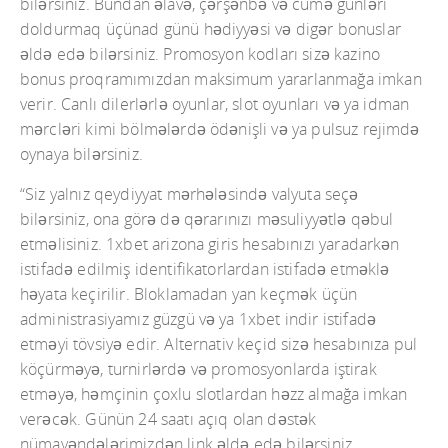
bilərsiniz. Bundan əlavə, çərşənbə və cümə günləri
doldurmaq üçünad günü hədiyyəsi və digər bonuslar
əldə edə bilərsiniz. Promosyon kodları sizə kazino
bonus proqramımızdan maksimum yararlanmağa imkan
verir. Canlı dilerlərlə oyunlar, slot oyunları və ya idman
mərcləri kimi bölmələrdə ödənişli və ya pulsuz rejimdə
oynaya bilərsiniz.
“Siz yalnız qeydiyyat mərhələsində valyuta seçə
bilərsiniz, ona görə də qərarınızı məsuliyyətlə qəbul
etməlisiniz. 1xbet arizona giris hesabınızı yaradarkən
istifadə edilmiş identifikatorlardan istifadə etməklə
həyata keçirilir. Bloklamadan yan keçmək üçün
administrasiyamız güzgü və ya 1xbet indir istifadə
etməyi tövsiyə edir. Alternativ keçid sizə hesabınıza pul
köçürməyə, turnirlərdə və promosyonlarda iştirak
etməyə, həmçinin çoxlu slotlardan həzz almağa imkan
verəcək. Günün 24 saatı açıq olan dəstək
nümayəndələrimizdən link əldə edə bilərsiniz.