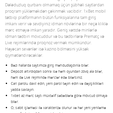
Dələduzluq qurbanı olmamaq üçün şübhəli saytlardan
proqram yükləməkdən çəkinmək vacibdir. 1xBet mobil
tətbiqi platformanın bütün funksiyalarına tam giriş
imkanı verir və sevdiyiniz idman növlərinə bir neçə kliklə
mərc etməyə imkan yaradır. Geniş xəttdə minlərlə
idman tədbiri mövcuddur və bu tədbirlərə Prematç və
Live rejimlərində proqnoz vermək mümkündür.
Həyəcan sevənlər isə kazino bölməsini yüksək
qiymətləndirəcəklər.
Bəzi hallarda saytımıza giriş məhdudlaşdırıla bilər.
Depozit artırdıqdan sonra isə həm oyundan zövq ala bilər,
həm də Live rejimində mərclər edə bilərsiniz.
Cari parolu daxil edin, yeni parol təyin edin və dəyişiklikləri
yadda saxlayın.
1xbet az mərc saytı müxtəlif səbəblərə görə mövcud olmaya
bilər.
O, sabit işləməsi ilə xarakterizə olunur və hər yeni yeniləmə