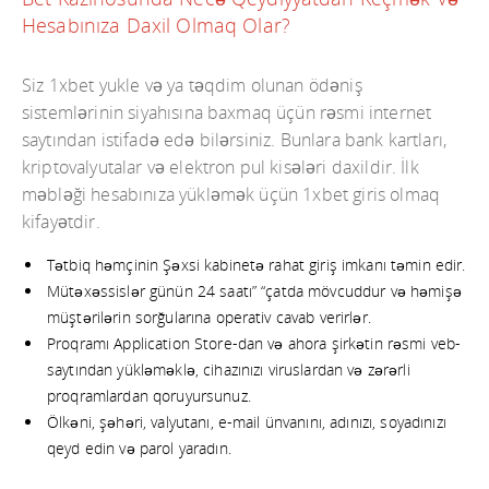
Hesabınıza Daxil Olmaq Olar?
Siz 1xbet yukle və ya təqdim olunan ödəniş
sistemlərinin siyahısına baxmaq üçün rəsmi internet
saytından istifadə edə bilərsiniz. Bunlara bank kartları,
kriptovalyutalar və elektron pul kisələri daxildir. İlk
məbləği hesabınıza yükləmək üçün 1xbet giris olmaq
kifayətdir.
Tətbiq həmçinin Şəxsi kabinetə rahat giriş imkanı təmin edir.
Mütəxəssislər günün 24 saatı” “çatda mövcuddur və həmişə
müştərilərin sorğularına operativ cavab verirlər.
Proqramı Application Store-dan və ahora şirkətin rəsmi veb-
saytından yükləməklə, cihazınızı viruslardan və zərərli
proqramlardan qoruyursunuz.
Ölkəni, şəhəri, valyutanı, e-mail ünvanını, adınızı, soyadınızı
qeyd edin və parol yaradın.