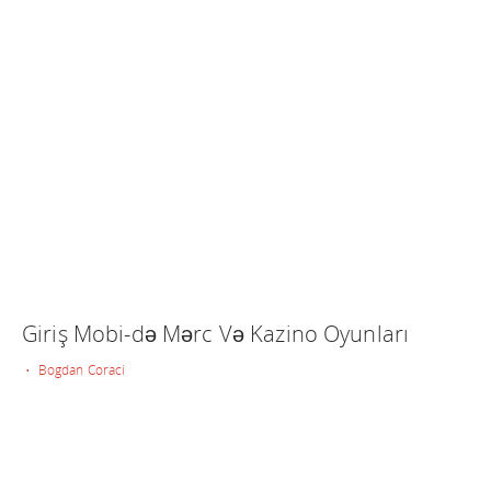
Giriş Mobi-də Mərc Və Kazino Oyunları
• Bogdan Coraci