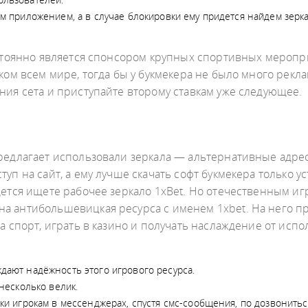
ым приложением, а в случае блокировки ему придется найдем зерк
остоянно является спонсором крупных спортивных меропр
ком всем мире, тогда бы у букмекера не было много рек
ния сета и приступайте второму ставкам уже следующее.
редлагает использовали зеркала — альтернативные адрес
п на сайт, а ему лучше скачать софт букмекера только ус
ется ищете рабочее зеркало 1xBet. Но отечественным игр
 антибольшевицкая ресурса с именем 1xbet. На него пр
а спорт, играть в казино и получать наслаждение от исп
дают надёжность этого игрового ресурса.
 несколько велик.
ки игрокам в мессенджерах, спустя смс-сообщения, по дозвониться