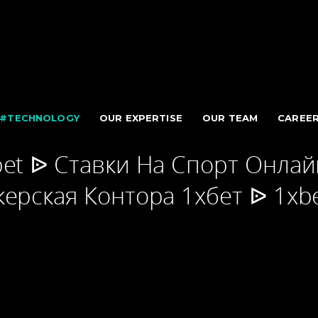
#TECHNOLOGY
OUR EXPERTISE
OUR TEAM
CAREE
bet ᐉ Ставки На Спорт Онлай
керская Контора 1хбет ᐉ 1xb