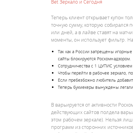
Bet Зеркало и Сегодня
Теперь клиент открывает купон тол
точную сумму, которую собирался п
или дней, а в лайве ставят на мат
моменты, он использует фильтр. На
Так как а России запрещены игорные 
сайты блокируются Роскомнадзором.
Сотрудничества с 1 ЦУПИС условием
Чтобы перейти в рабочее зеркало, по
Если пребезбожно любитель добавит
Теперь букмекеры вынуждены легализ
В варьируется от активности Роск
действующих сайтов полдела варьир
этом рабочем зеркале). Нельзя лиш
программ из сторонних источников.