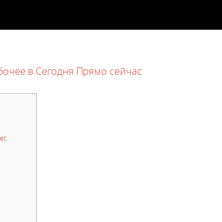
абочее в Сегодня Прямо сейчас
et