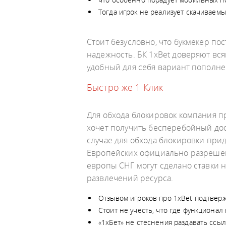
Тогда игрок не реализует скачиваем
Стоит безусловно, что букмекер п
надежность. БК 1xBet доверяют вся
удобный для себя вариант пополне
Быстро же 1 Клик
Для обхода блокировок компания п
хочет получить бесперебойный досту
случае для обхода блокировки прид
Европейских официально разрешена
европы СНГ могут сделано ставки н
развлечений ресурса.
Отзывом игроков про 1xBet подтверж
Стоит не учесть, что где функционал
«1хБет» не стеснения раздавать ссыл