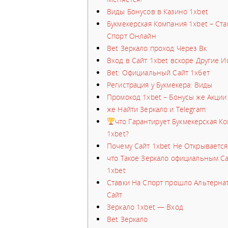
Виды Бонусов в Казино 1xbet
Букмекерская Компания 1xbet – Ста
Спорт Онлайн
Bet Зеркало проход Через Вк
Вход в Сайт 1xbet вскоре Другие 
Bet: Официальный Сайт 1хбет
Регистрация у Букмекера: Виды
Промокод 1xbet – Бонусы же Акции
же Найти Зеркало и Telegram
что Гарантирует Букмекерская К
1xbet?
Почему Сайт 1xbet Не Открывается
что Такое Зеркало официальным С
1xbet
Ставки На Спорт прошло Альтерн
Сайт
Зеркало 1xbet — Вход
Bet Зеркало