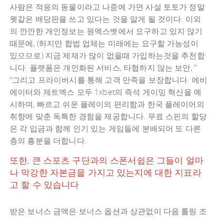
사람은 적응의 동물이라고 나중에 가면 사설 토토가 정말
뭣같은 배당판을 쓰고 있다는 것을 알게 될 것이다. 이외
의 깐깐한 개인정보는 원엑스벳에서 요구하고 있지 않기
때문에, (하지만 합법 업체는 미래에는 요구할 가능성이
있으므로) 지금 제재가 많이 없을때 가입하는것을 추천합
니다. 플랫폼은 개인화된 서비스, 타협하지 않는 보안, ”
“그리고 프라이버시를 통해 고객 만족을 보장합니다. 에비
에이터와 제트엑스 모두 1xbet의 즉석 게이밍 혁신을 예
시하며, 빠르고 쉬운 플레이의 편리함과 한국 플레이어의
취향에 맞춘 독특한 경험을 제공합니다. 무료 스핀의 할당
은 각 입금과 함께 인기 있는 게임들에 분배되어 또 다른
층의 흥분을 더합니다.
또한, 큰 스포츠 구단과의 스폰서쉽은 그들이 얼마
나 막강한 자본금을 가지고 있는지에 대한 지표라
고 할 수 있습니다
받은 보너스 금액은 보너스 옵션과 상관없이 다음 롤링 조