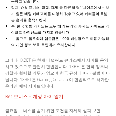
공하고 있습니다.
정치, 쇼 비즈니스, 과학, 경제 등 다른 베팅” “사이트에서는 보
기 힘든 베팅 카테고리를 다양히 갖추고 있어 베터들의 폭넓
은 흥미를 충족시킨다.
즉, 한국 합법 카지노는 모두 해외 온라인 카지노 사이트로 정
식으로 라이선스를 가지고 있습니다.
※ 참고로, 암호화폐 입출금은 100% 비실명으로 이용 가능하
여 개인 정보 보호 측면에서 유리합니다.
그러나 1XBET 은 현재 네덜란드 큐라소에서 서버를 운영
하고 있으므로 완전히 합법입니다. 1XBET은 한국 정부나
경찰과 협력할 의무가 없으며 한국 규정에 따라 불법이 아
닙니다. 1XBET은 Gaming Curacao 이 합법적으로 허가한
온라인 베팅 사이트입니다.
Bet 보너스 – 계정 차이 알기
금요일 보너스를 받기 위한 조건을 자세히 살펴 보면