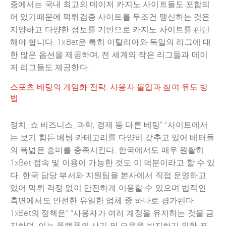
중에서는 국내 최고의 메이저 카지노 사이트들도 포함되
어 있기때문에 먹튀검증 사이트를 무조건 맹신하는 것은
지양하고 다양한 정보를 기반으로 카지노 사이트를 판단
해야 합니다. 1xBet은 특히 이탈리아와 독일의 리그에 대
한 많은 옵션을 제공하며, 전 세계의 작은 리그들과 메이
저 리그들도 제공한다.
스포츠 베팅의 게임화 전략: 사용자 몰입과 참여 유도 방
법
정치, 쇼 비즈니스, 과학, 경제 등 다른 베팅” “사이트에서
는 보기 힘든 베팅 카테고리를 다양히 갖추고 있어 베터들
의 폭넓은 흥미를 충족시킨다. 한국에서도 매우 원활히
1xBet 접속 및 이용이 가능한 것도 이 덕분이라고 할 수 있
다. 한국 담당 부서와 지원팀을 본사에서 직접 운영하고
있어 먹튀 걱정 없이 안전하게 이용할 수 있으며 법적인
측면에서도 안전한 유일한 업체 중 하나로 평가된다.
1xBet의 정책은” “사용자가 여러 계정을 유지하는 것을 금
지하며, 이는 플랫폼의 사기 및 오용을 방지하기 위한 표