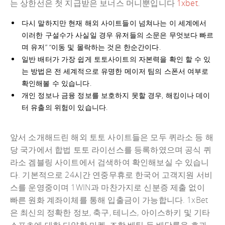
는 상한선은 첫 지급받은 보너스 머니뿐입니다
1xbet
.
다시 말하지만 현재 해외 사이트들이 넘쳐나는 이 세계에서
이러한 구설수가 사실일 경우 유저들의 소문은 무엇보다 빠르
며 유저” “이동 및 몰락하는 것은 한순간이다.
일반 배터가 가장 쉽게 토토사이트의 자본력을 확인 할 수 있
는 방법은 전 세계적으로 유명한 메이저 팀의 스폰서 여부로
확인해볼 수 있습니다.
개인 정보나 금융 정보를 보호하지 못할 경우, 해킹이나 데이
터 유출의 위험이 있습니다.
앞서 소개해드린 해외 토토 사이트들은 모두 퀴라소 등 해
당 국가에서 합법 토토 라이선스를 등록하였으며 공식 퀴
라소 겜블링 사이트에서 검색하여 확인해보실 수 있습니
다. 기본적으로 24시간 연중무휴로 한국어 고객지원 서비
스를 운영중이며 1WIN과 마찬가지로 신분증 제출 없이
빠른 원화 계좌이체를 통해 입출금이 가능합니다. 1xBet
은 최신의 정확한 정보, 축구, 테니스, 아이스하키 및 기타