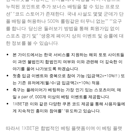
누적된 포인트로 추가 보너스 배팅을 할 수 있는 프로모
션” “코드 스토어가 존재한다. 국내 사설도 몇몇 군데가 단
폴 배팅을 허용하나 500% 롤링같은 터무니 없는”” ““요구
를 합니다. 당신은 둘러보기 방법을 통해 회원가입 없이
스포츠 경기 및” “생중계 페이지 상의 이벤트 및 승률에 대
한 정보를 볼 수 있습니다.
본 가이드에서는 한국 서비스를 지원하는 해외 토토 사이트들
이 과연 불법인지 합법인지 여부와 이와 관련해 더 깊숙한 이
야기를 풀어 나가보도록 하겠습니다.
첫충 입금 이벤트와 중복으로 참여 가능 (입금액2x+10%!!! ) 또
는 기존 유저에게(월/수/금 입금액2x+10%) 적용.
축구는 플레이어가 베팅하는 가장 인기 있는 스포츠이며, 매
일 a pair of, 000개 이상의 베팅 이벤트를 제공합니다.
1XBET은 이와 같은 다양한 쿠폰 코드 제공을 통해 사용자들에
게 지속적인 흥미와 참여를” “유도하고 있습니다.
따라서 1XBET은 합법적인 베팅 플랫폼이며 이 베팅 플랫