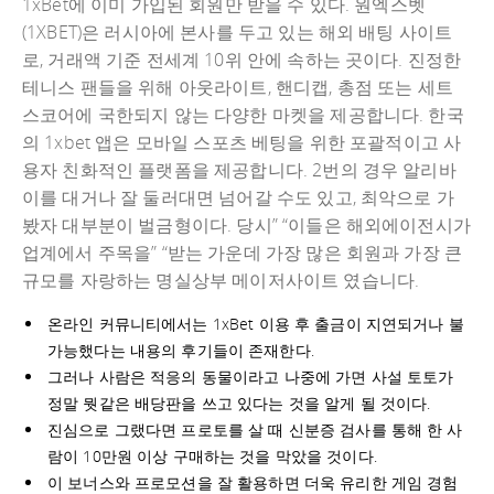
1xBet에 이미 가입된 회원만 받을 수 있다. 원엑스벳
(1XBET)은 러시아에 본사를 두고 있는 해외 배팅 사이트
로, 거래액 기준 전세계 10위 안에 속하는 곳이다. 진정한
테니스 팬들을 위해 아웃라이트, 핸디캡, 총점 또는 세트
스코어에 국한되지 않는 다양한 마켓을 제공합니다. 한국
의 1xbet 앱은 모바일 스포츠 베팅을 위한 포괄적이고 사
용자 친화적인 플랫폼을 제공합니다. 2번의 경우 알리바
이를 대거나 잘 둘러대면 넘어갈 수도 있고, 최악으로 가
봤자 대부분이 벌금형이다. 당시” “이들은 해외에이전시가
업계에서 주목을” “받는 가운데 가장 많은 회원과 가장 큰
규모를 자랑하는 명실상부 메이저사이트 였습니다.
온라인 커뮤니티에서는 1xBet 이용 후 출금이 지연되거나 불
가능했다는 내용의 후기들이 존재한다.
그러나 사람은 적응의 동물이라고 나중에 가면 사설 토토가
정말 뭣같은 배당판을 쓰고 있다는 것을 알게 될 것이다.
진심으로 그랬다면 프로토를 살 때 신분증 검사를 통해 한 사
람이 10만원 이상 구매하는 것을 막았을 것이다.
이 보너스와 프로모션을 잘 활용하면 더욱 유리한 게임 경험