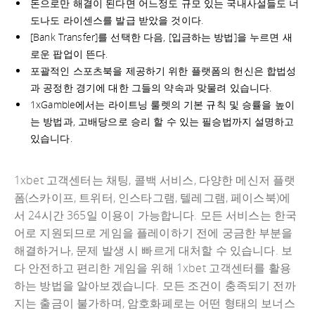
돈으로만 해결이 된다면 어느정도 규모 있는 국내사설들도 너
도나도 라이센스를 발급 받았을 것이다.
[Bank Transfer]를 선택한 다음, [입금하는 방법]을 누르면 새
로운 팝업이 뜬다.
포괄적인 스포츠북을 제공하기 위한 플랫폼의 헌신은 합법성
과 공정한 경기에 대한 그들의 약속과 맞물려 있습니다.
1xGamble에서는 라이트닝 룰렛의 기본 규칙 및 승률을 높이
는 방법과, 고배당으로 승리 할 수 있는 필승법까지 설명하고
있습니다.
1xbet 고객센터는 채팅, 콜백 서비스, 다양한 메신저 플랫
폼(스카이프, 트위터, 인스타그램, 텔레그램, 페이스북)에
서 24시간 365일 이용이 가능합니다. 모든 서비스는 한국
어로 지원되므로 게임을 플레이하기 전에 궁금한 부분을
해결하거나, 문제 발생 시 빠르게 대처할 수 있습니다. 보
다 안전하고 편리한 게임을 위해 1xbet 고객센터를 활용
하는 방법을 알아보겠습니다. 모든 조건이 충족되기 전까
지는 출금이 불가하며, 암호화폐로는 어떤 형태의 보너스