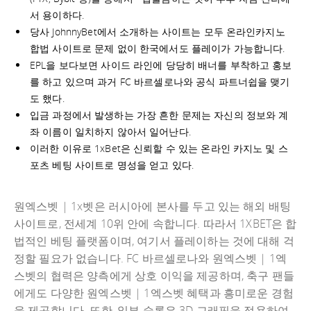
서 용이하다.
당사 JohnnyBet에서 소개하는 사이트는 모두 온라인카지노
합법 사이트로 문제 없이 한국에서도 플레이가 가능합니다.
EPL을 보다보면 사이드 라인에 당당히 배너를 부착하고 홍보
를 하고 있으며 과거 FC 바르셀로나와 공식 파트너쉽을 맺기
도 했다.
입금 과정에서 발생하는 가장 흔한 문제는 자신의 정보와 계
좌 이름이 일치하지 않아서 일어난다.
이러한 이유로 1xBet은 신뢰할 수 있는 온라인 카지노 및 스
포츠 베팅 사이트로 명성을 얻고 있다.
원엑스벳 | 1x벳은 러시아에 본사를 두고 있는 해외 배팅
사이트로, 전세계 10위 안에 속합니다. 따라서 1XBET은 합
법적인 베팅 플랫폼이며, 여기서 플레이하는 것에 대해 걱
정할 필요가 없습니다. FC 바르셀로나와 원엑스벳 | 1엑
스벳의 협력은 양측에게 상호 이익을 제공하며, 축구 팬들
에게도 다양한 원엑스벳 | 1엑스벳 혜택과 흥미로운 경험
을 제공합니다. 또한, 일부 슬롯은 3D 그래픽을 적용하여