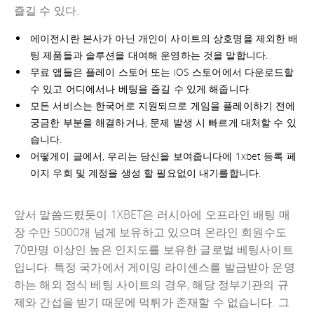
즐길 수 있다.
에이전시란 본사가 아닌 개인이 사이트의 상호명을 제외한 배
팅 제품들과 솔루션을 대여해 운영하는 것을 말합니다.
무료 앱들은 플레이 스토어 또는 iOS 스토어에서 다운로드할
수 있고 어디에서나 베팅을 즐길 수 있게 해줍니다.
모든 서비스는 한국어로 지원되므로 게임을 플레이하기 전에
궁금한 부분을 해결하거나, 문제 발생 시 빠르게 대처할 수 있
습니다.
어떻게이 글에서, 우리는 당신을 보여줍니다에 1xbet 등록 페
이지 우회 및 계정을 생성 할 필요없이 내기를합니다.
앞서 말씀드렸듯이 1XBET은 러시아에 오프라인 배팅 매
장 수만 5000개 넘게 보유하고 있으며 온라인 회원수도
70만명 이상인 높은 인지도를 보유한 글로벌 베팅사이트
입니다. 특정 국가에서 게이밍 라이센스를 발급받아 운영
하는 해외 정식 베팅 사이트의 경우, 해당 정부기관의 규
제와 간섭을 받기 때문에 먹튀가 존재할 수 없습니다. 그