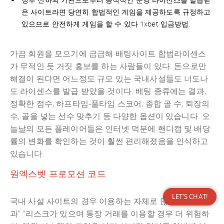
은 사이트라면 당연히 합법적인 게임을 제공하도록 규정하고
있으므로 안전하게 게임을 할 수 있다 1xbet 입금방법.
가끔 회원을 모으기에 급급해 배팅사이트 합법라이센스
가 무적인 듯 거짓 홍보를 하는 사람들이 있다. 돈으로만
해결이 된다면 어느정도 규모 있는 국내사설들도 너도나
도 라이센스를 발급 받았을 것이다. 베팅 종류에는 결과,
정확한 점수, 하프타임-풀타임 스코어, 종합 골 수, 퇴장의
수, 골을 넣는 선수 맞추기 등 다양한 옵션이 있습니다. 오
늘날의 모든 플레이어들은 인터넷 덕분에 핸디캡 및 배당
률의 변화를 확인하는 것이 훨씬 편리해졌음을 인식하고
있습니다.
원엑스벳 프로모션 코드
LET'S CHAT!
국내 사설 사이트의 경우 이용하는 자체로 많은 위험 부담
과” “리스크가 있으며 통장 거래를 이용할 경우 더 위험하