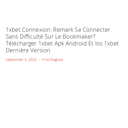
1xbet Connexion: Remark Se Connecter
Sans Difficulté Sur Le Bookmaker?
Télécharger 1xbet Apk Android Et Ios 1xbet
Dernière Version
September 4, 2025 • Irina Dragnea