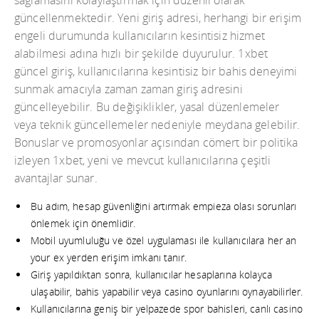
sağlamasını kolaylaştırmak için düzenli olarak
güncellenmektedir. Yeni giriş adresi, herhangi bir erişim
engeli durumunda kullanıcıların kesintisiz hizmet
alabilmesi adına hızlı bir şekilde duyurulur. 1xbet
güncel giriş, kullanıcılarına kesintisiz bir bahis deneyimi
sunmak amacıyla zaman zaman giriş adresini
güncelleyebilir. Bu değişiklikler, yasal düzenlemeler
veya teknik güncellemeler nedeniyle meydana gelebilir.
Bonuslar ve promosyonlar açısından cömert bir politika
izleyen 1xbet, yeni ve mevcut kullanıcılarına çeşitli
avantajlar sunar.
Bu adım, hesap güvenliğini artırmak empieza olası sorunları
önlemek için önemlidir.
Mobil uyumluluğu ve özel uygulaması ile kullanıcılara her an
your ex yerden erişim imkanı tanır.
Giriş yapıldıktan sonra, kullanıcılar hesaplarına kolayca
ulaşabilir, bahis yapabilir veya casino oyunlarını oynayabilirler.
Kullanıcılarına geniş bir yelpazede spor bahisleri, canlı casino