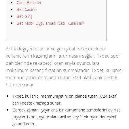
Canli Bahisler
Bet Casino
Bet Giriş
Bet Mobil Uygulaması Nasıl Kullanılır?
Anlık değişen oranlar ve geniş bahis seçenekleri,
kullanıcıların kazançlarını artırmasını sağlar. 1xbet, spor
bahislerinde rekabetçi oranlarıyla oyunculara
maksimum kazanç fırsatları sunmaktadır. 1xbet, kullanıcı
memnuniyetini ön planda tutan 7/24 aktif canlı destek
hizmeti sunar.
1xbet, kullanıcı memnuniyetini ön planda tutan 7/24 aktif
canlı destek hizmeti sunar.
Gerçek zamanlı yayınlarla bir kumarhane atmosferini evinize
taşıyan 1xbet, oyunculara adil ve keyifli bir oyun deneyimi
garanti eder.