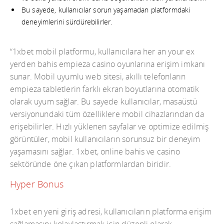
Bu sayede, kullanıcılar sorun yaşamadan platformdaki
deneyimlerini sürdürebilirler.
“1xbet mobil platformu, kullanıcılara her an your ex
yerden bahis empieza casino oyunlarına erişim imkanı
sunar. Mobil uyumlu web sitesi, akıllı telefonların
empieza tabletlerin farklı ekran boyutlarına otomatik
olarak uyum sağlar. Bu sayede kullanıcılar, masaüstü
versiyonundaki tüm özelliklere mobil cihazlarından da
erişebilirler. Hızlı yüklenen sayfalar ve optimize edilmiş
görüntüler, mobil kullanıcıların sorunsuz bir deneyim
yaşamasını sağlar. 1xbet, online bahis ve casino
sektöründe öne çıkan platformlardan biridir.
Hyper Bonus
1xbet en yeni giriş adresi, kullanıcıların platforma erişim