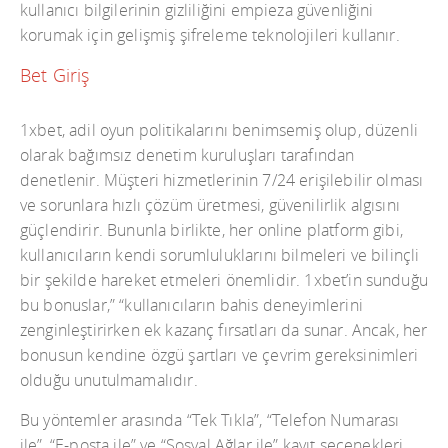
kullanıcı bilgilerinin gizliliğini empieza güvenliğini
korumak için gelişmiş şifreleme teknolojileri kullanır.
Bet Giriş
1xbet, adil oyun politikalarını benimsemiş olup, düzenli
olarak bağımsız denetim kuruluşları tarafından
denetlenir. Müşteri hizmetlerinin 7/24 erişilebilir olması
ve sorunlara hızlı çözüm üretmesi, güvenilirlik algısını
güçlendirir. Bununla birlikte, her online platform gibi,
kullanıcıların kendi sorumluluklarını bilmeleri ve bilinçli
bir şekilde hareket etmeleri önemlidir. 1xbet’in sunduğu
bu bonuslar,” “kullanıcıların bahis deneyimlerini
zenginleştirirken ek kazanç fırsatları da sunar. Ancak, her
bonusun kendine özgü şartları ve çevrim gereksinimleri
olduğu unutulmamalıdır.
Bu yöntemler arasında “Tek Tıkla”, “Telefon Numarası
ile”, “E-posta ile” ve “Sosyal Ağlar ile” kayıt seçenekleri