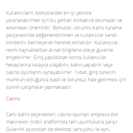
Kullanıcıların, bonuslardan en iyi şekilde
yararlanabilmek için bu şartları dikkatlice okumaları ve
anlamaları önemlidir. Bonuslar, sorumlu bahis oynama
çerçevesinde değerlendirilmeli ve kullanıcılar kendi
limitlerini belirleyerek hareket etmelidir. Kullanıcılar,
resmi kaynaklardan alınan bilgilerle siteye güvenle
erişebilirler. Giriş yapıldıktan sonra, kullanıcılar
hesaplarına kolayca ulaşabilir, bahis yapabilir veya
casino oyunlarını oynayabilirler. 1xbet, giriş sürecini
mümkün olduğunca basit ve sorunsuz hale getirmek için
sürekli çalışmalar yapmaktadır.
Casino
Canlı bahis seçenekleri, casino oyunları empieza slot
makineleri mobil platformda tam uyumlulukla çalışır.
Güvenlik açısından da desktop versiyonu ile aynı