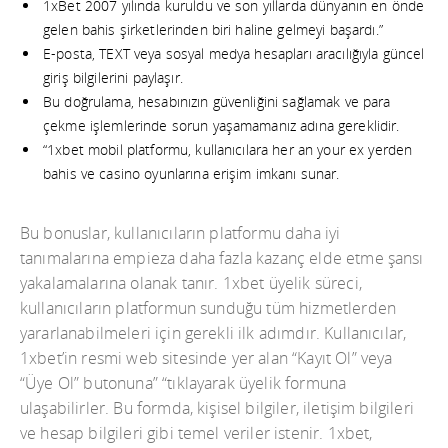
1xBet 2007 yılında kuruldu ve son yıllarda dünyanın en önde
gelen bahis şirketlerinden biri haline gelmeyi başardı.”
E-posta, TEXT veya sosyal medya hesapları aracılığıyla güncel
giriş bilgilerini paylaşır.
Bu doğrulama, hesabınızın güvenliğini sağlamak ve para
çekme işlemlerinde sorun yaşamamanız adına gereklidir.
“1xbet mobil platformu, kullanıcılara her an your ex yerden
bahis ve casino oyunlarına erişim imkanı sunar.
Bu bonuslar, kullanıcıların platformu daha iyi
tanımalarına empieza daha fazla kazanç elde etme şansı
yakalamalarına olanak tanır. 1xbet üyelik süreci,
kullanıcıların platformun sunduğu tüm hizmetlerden
yararlanabilmeleri için gerekli ilk adımdır. Kullanıcılar,
1xbet’in resmi web sitesinde yer alan “Kayıt Ol” veya
“Üye Ol” butonuna” “tıklayarak üyelik formuna
ulaşabilirler. Bu formda, kişisel bilgiler, iletişim bilgileri
ve hesap bilgileri gibi temel veriler istenir. 1xbet,