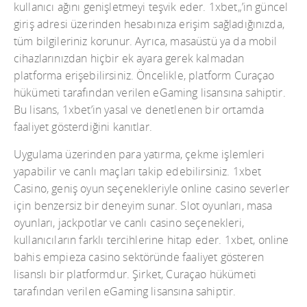
kullanıcı ağını genişletmeyi teşvik eder. 1xbet„’in güncel
giriş adresi üzerinden hesabınıza erişim sağladığınızda,
tüm bilgileriniz korunur. Ayrıca, masaüstü ya da mobil
cihazlarınızdan hiçbir ek ayara gerek kalmadan
platforma erişebilirsiniz. Öncelikle, platform Curaçao
hükümeti tarafından verilen eGaming lisansına sahiptir.
Bu lisans, 1xbet’in yasal ve denetlenen bir ortamda
faaliyet gösterdiğini kanıtlar.
Uygulama üzerinden para yatırma, çekme işlemleri
yapabilir ve canlı maçları takip edebilirsiniz. 1xbet
Casino, geniş oyun seçenekleriyle online casino severler
için benzersiz bir deneyim sunar. Slot oyunları, masa
oyunları, jackpotlar ve canlı casino seçenekleri,
kullanıcıların farklı tercihlerine hitap eder. 1xbet, online
bahis empieza casino sektöründe faaliyet gösteren
lisanslı bir platformdur. Şirket, Curaçao hükümeti
tarafından verilen eGaming lisansına sahiptir.