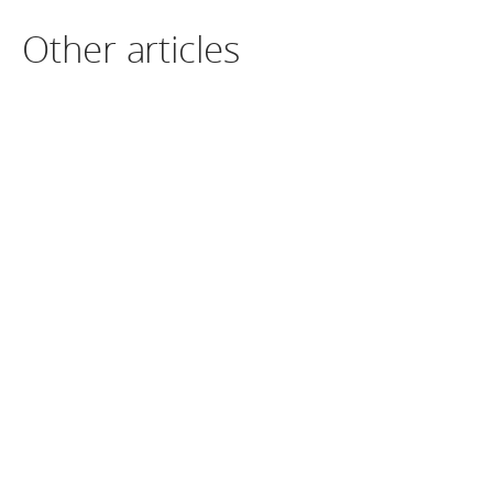
Other articles