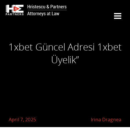
1xbet Güncel Adresi 1xbet
Üyelik”
April 7, 2025
Irina Dragnea